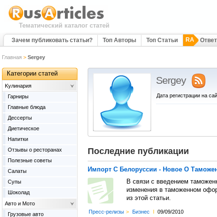
Тематический каталог статей
RA
Зачем публиковать статьи?
Топ Авторы
Топ Статьи
Отве
Главная
>
Sergey
Категории статей
Sergey
Kулинария
Дата регистрации на сай
Гарниры
Главные блюда
Дессерты
Диетическое
Напитки
Последние публикации
Отзывы о ресторанах
Полезные советы
Импорт С Белоруссии - Новое О Таможе
Салаты
В связи с введением таможен
Супы
изменения в таможенном офор
Шоколад
из этой статьи.
Авто и Мото
Пресс-релизы
>
Бизнес
l
09/09/2010
Грузовые авто