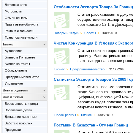
Легковые авто
Особенности Экспорта Товара За Границ
Мотоциклы
Статья рассказывает о докуме
Обмен опытом
осуществлении экспорта товар
Права автомобилиста
сертификате Ст-1, о Декларац
Ремонт и запчасти
Товары и Услуги
>
Советы
l
01/09/2010
Транспортные услуги
Чистая Конкуренция В Условиях Экспор
Бизнес
Статья носит информационный 
Аутсорсинг
границу. Рассматриваются воп
Бизнес в Интернете
счет выхода на внешние рынки
Бизнес контакты
Бизнес
>
Предпринимательство
l
31/08/2010
Обслуживание
Предпринимательство
Статистика Экспорта Товаров За 2009 Го
Управление
Статистика - весьма полезна 
Дети и родители
люди бизнеса как правило не
цифрами, информацией можно 
Дом и Семья
вероятно будет полезна тем п
Беременность и роды
открытии нового бизнеса, а и
Воспитание детей
Пресс-релизы
>
Бизнес
l
26/08/2010
Домашние животные
Забота о пожилых
Поставки В Казахстан - Отмена Границ
Праздники
Итак, с 1 июля 2010 года нач