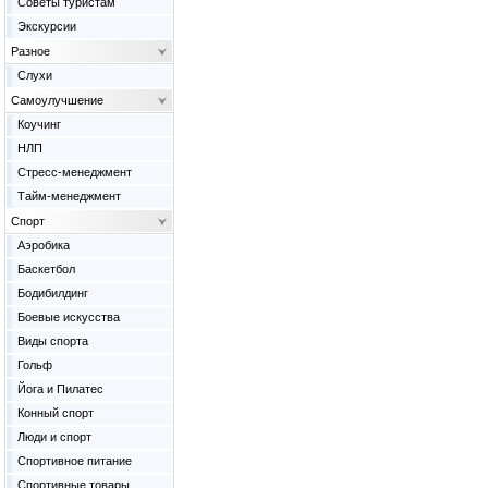
Советы туристам
Экскурсии
Разное
Слухи
Самоулучшение
Коучинг
НЛП
Стресс-менеджмент
Тайм-менеджмент
Спорт
Аэробика
Баскетбол
Бодибилдинг
Боевые искусства
Виды спорта
Гольф
Йога и Пилатес
Конный спорт
Люди и спорт
Спортивное питание
Спортивные товары