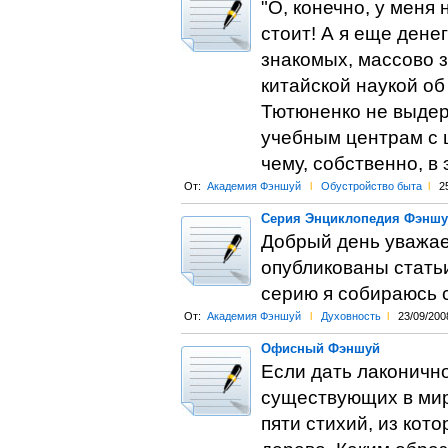
"О, конечно, у меня 
стоит! А я еще дене
знакомых, массово 
китайской наукой об
Тютюненко не выдер
учебным центрам с ц
чему, собственно, в 
От:
Академия Фэншуй
l
Обустройство быта
l
2
Серия Энциклопедия Фэншу
Добрый день уважае
опубликованы стать
серию я собираюсь с
От:
Академия Фэншуй
l
Духовность
l
23/09/200
Офисный Фэншуй
Если дать лаконично
существующих в мир
пяти стихий, из кото