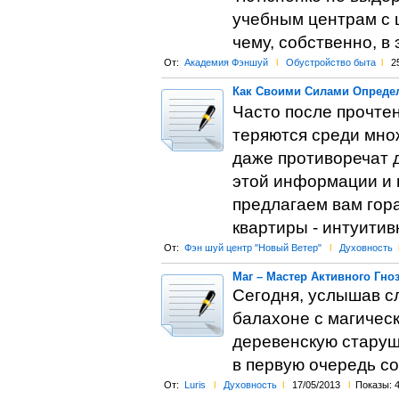
учебным центрам с ц
чему, собственно, в 
От:
Академия Фэншуй
l
Обустройство быта
l
2
Как Своими Силами Определ
Часто после прочте
теряются среди множ
даже противоречат д
этой информации и н
предлагаем вам гор
квартиры - интуитив
От:
Фэн шуй центр "Новый Ветер"
l
Духовность
Маг – Мастер Активного Гно
Сегодня, услышав с
балахоне с магичес
деревенскую старушк
в первую очередь 
От:
Luris
l
Духовность
l
17/05/2013
l
Показы: 