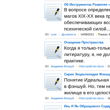
Об Инструментах Развития 
В вопросе определен
магов ХІХ-ХХ века 
обеспечивающих воз
психической силой...
От:
Luris
l
Духовность
l
14/09/2012
l
Показы: 
Очищение Пространства
Когда я только-толь
литературу, я, не д
практике.
От:
Академия Фэншуй
l
Обустройство быта
l
0
Серия Энциклопедия Фэншуй
Понятие Идеальная 
в фэншуй. Но, тем н
жилище в его целост
От:
Академия Фэншуй
l
Обустройство быта
l
0
Инь И Ян Образцового Соде