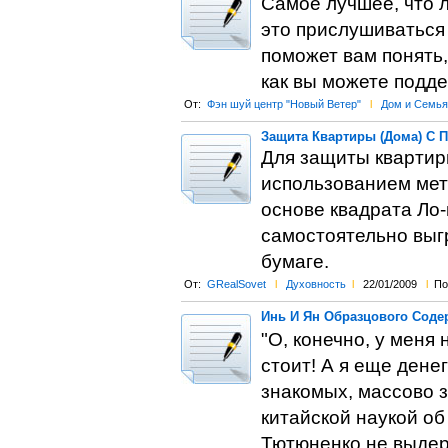
Самое лучшее, что 
это прислушиваться 
поможет вам понять,
как вы можете подде
От:
Фэн шуй центр "Новый Ветер"
l
Дом и Семья
Защита Квартиры (Дома) С 
Для защиты квартиры
использованием мет
основе квадрата Ло
самостоятельно выгр
бумаге.
От:
GRealSovet
l
Духовность
l
22/01/2009
l
По
Инь И Ян Образцового Соде
"О, конечно, у меня 
стоит! А я еще дене
знакомых, массово 
китайской наукой об
Тютюненко не выдер