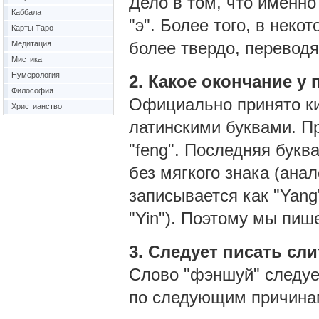
Дело в том, что именно 
Каббала
"э". Более того, в нек
Карты Таро
более твердо, переводя 
Медитация
Мистика
Нумерология
2. Какое окончание у 
Философия
Официально принято ки
Христианство
латинскими буквами. П
"feng". Последняя буква
без мягкого знака (анал
записывается как "Yang"
"Yin"). Поэтому мы пише
3. Следует писать сл
Слово "фэншуй" следует
по следующим причина