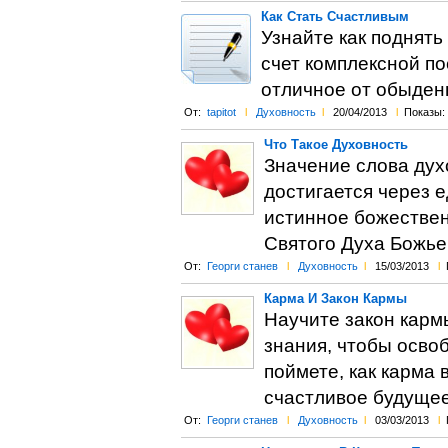
Как Стать Счастливым
Узнайте как поднять
счет комплексной по
отличное от обыденн
От:
tapitot
l
Духовность
l
20/04/2013
l
Показы:
Что Такое Духовность
Значение слова дух
достигается через е
истинное божествен
Святого Духа Божье
От:
Георги станев
l
Духовность
l
15/03/2013
l
Карма И Закон Кармы
Научите закон кармы
знания, чтобы осво
поймете, как карма 
счастливое будущее
От:
Георги станев
l
Духовность
l
03/03/2013
l