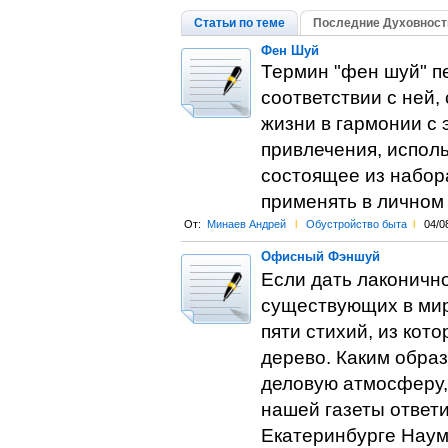
Статьи по теме
Последние Духовност
Фен Шуй
Термин "фен шуй" пе
соответствии с ней,
жизни в гармонии с 
привлечения, исполь
состоящее из набора
применять в личном
От:
Минаев Андрей
l
Обустройство быта
l
04/0
Офисный Фэншуй
Если дать лаконично
существующих в мир
пяти стихий, из кото
дерево. Каким обра
деловую атмосферу,
нашей газеты ответ
Екатеринбурге Наум