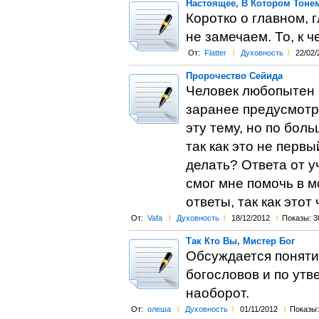
Настоящее, В Котором Тоне
Коротко о главном, г
не замечаем. То, к ч
От:
Flatter
l
Духовность
l
22/02/
Пророчество Сейида
Человек любопытен п
заранее предусмотр
эту тему, но по бол
так как это не перв
делать? Ответа от у
смог мне помочь в м
ответы, так как этот
От:
Vafa
l
Духовность
l
18/12/2012
l
Показы: 3
Так Кто Вы, Мистер Бог
Обсуждается поняти
богословов и по утв
наоборот.
От:
олеша
l
Духовность
l
01/11/2012
l
Показы: