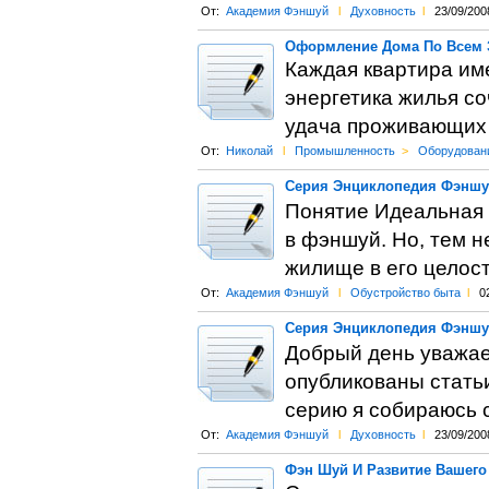
От:
Академия Фэншуй
l
Духовность
l
23/09/200
Оформление Дома По Всем 
Каждая квартира име
энергетика жилья со
удача проживающих 
От:
Николай
l
Промышленность
>
Оборудован
Серия Энциклопедия Фэншуй
Понятие Идеальная 
в фэншуй. Но, тем н
жилище в его целост
От:
Академия Фэншуй
l
Обустройство быта
l
0
Серия Энциклопедия Фэншу
Добрый день уважае
опубликованы стать
серию я собираюсь с
От:
Академия Фэншуй
l
Духовность
l
23/09/200
Фэн Шуй И Развитие Вашего