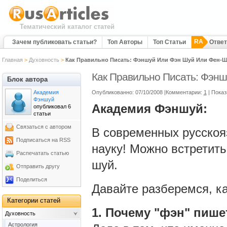
Тематический каталог статей
RA
Зачем публиковать статьи?
Топ Авторы
Топ Статьи
Отве
Главная
>
Духовность
>
Как Правильно Писать: Фэншуй Или Фэн Шуй Или Фен-Ш
Как Правильно Писать: Фэн
Блок автора
Академия
Опубликованно: 07/10/2008 |Комментарии:
1
| Показ
Фэншуй
Академия Фэншуй:
опубликовал 6
статьи
Связаться с автором
В современных русскоя
Подписаться на RSS
науку! Можно встретит
Распечатать статью
шуй.
Отправить другу
Поделиться
Давайте разберемся, к
Категории статей
1. Почему "фэн" пишет
Духовность
Астрология