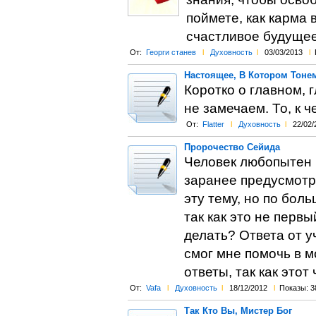
поймете, как карма 
счастливое будущее
От:
Георги станев
l
Духовность
l
03/03/2013
l
Настоящее, В Котором Тоне
Коротко о главном, г
не замечаем. То, к ч
От:
Flatter
l
Духовность
l
22/02/
Пророчество Сейида
Человек любопытен п
заранее предусмотр
эту тему, но по бол
так как это не перв
делать? Ответа от у
смог мне помочь в м
ответы, так как этот
От:
Vafa
l
Духовность
l
18/12/2012
l
Показы: 3
Так Кто Вы, Мистер Бог