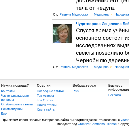
достижению его цел
тела от недуга.
От:
Рашель Мадорская
l
Медицина
>
Народная
Чудотворное Исцеление Ле
Спустя время учёны
основном состоит и
исследованиях выдв
свеклы позволило б
Чернобылю деревни 
От:
Рашель Мадорская
l
Медицина
>
Народная
Нужна помощь?
Ссылки
Вебмастерам
Бизнесс
информаци
Контакты
Последние статьи
RSS
Реклама
Часто задаваемые
Топ Авторы
вопросы
Топ Статьи
Опубликовать статьи
Поиск статей
Рекомендации
Карта сайта
Блог
При любом использовании материалов сайта вы подтверждаете что согласны с
усло
попадает под
Creative Commons License
. Copyri