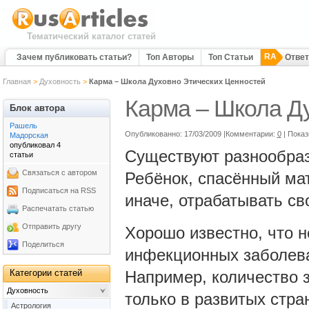
Тематический каталог статей
RA
Зачем публиковать статьи?
Топ Авторы
Топ Статьи
Отве
Главная
>
Духовность
>
Карма – Школа Духовно Этических Ценностей
Карма – Школа Д
Блок автора
Рашель
Опубликованно: 17/03/2009 |Комментарии:
0
| Пока
Мадорская
опубликовал 4
Существуют разнообраз
статьи
Связаться с автором
Ребёнок, спасённый мат
Подписаться на RSS
иначе, отрабатывать св
Распечатать статью
Отправить другу
Хорошо известно, что н
Поделиться
инфекционных заболева
Категории статей
Например, количество 
Духовность
только в развитых стра
Астрология