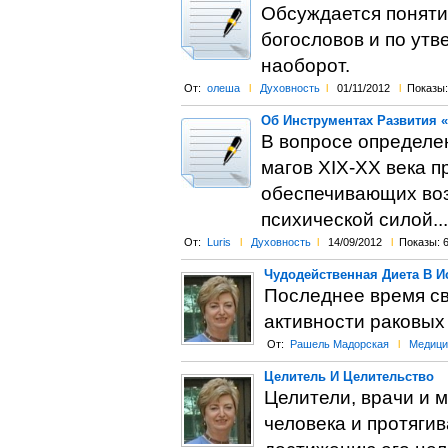
Обсуждается поняти
богословов и по утв
наоборот.
От:
олеша
l
Духовность
l
01/11/2012
l
Показы:
Об Инструментах Развития 
В вопросе определен
магов ХІХ-ХХ века 
обеспечивающих воз
психической силой...
От:
Luris
l
Духовность
l
14/09/2012
l
Показы: 
Чудодейственная Диета В 
Последнее время св
активности раковых
От:
Рашель Мадорская
l
Медици
Целитель И Целительство
Целители, врачи и 
человека и протяги