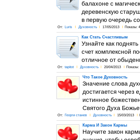
балахоне с магичес
деревенскую старушк
в первую очередь 
От:
Luris
l
Духовность
l
17/05/2013
l
Показы: 
Как Стать Счастливым
Узнайте как поднять
счет комплексной по
отличное от обыденн
От:
tapitot
l
Духовность
l
20/04/2013
l
Показы:
Что Такое Духовность
Значение слова дух
достигается через е
истинное божествен
Святого Духа Божье
От:
Георги станев
l
Духовность
l
15/03/2013
l
Карма И Закон Кармы
Научите закон кармы
знания, чтобы осво