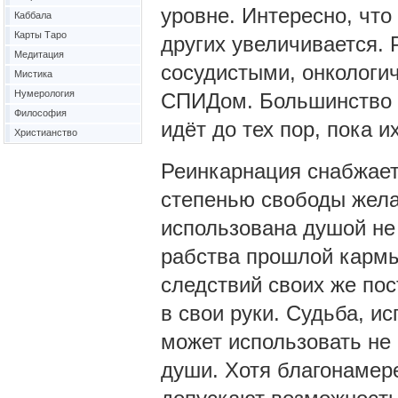
уровне. Интересно, что
Каббала
Карты Таро
других увеличивается. 
Медитация
сосудистыми, онкологи
Мистика
Нумерология
СПИДом. Большинство л
Философия
идёт до тех пор, пока 
Христианство
Реинкарнация снабжае
степенью свободы жела
использована душой не 
рабства прошлой кармы
следствий своих же пос
в свои руки. Судьба, и
может использовать не
души. Хотя благонамер