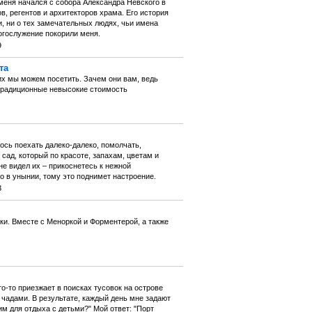
 меня начался с собора Александра Невского в
в, регентов и архитекторов храма. Его история
ии, ни о тех замечательных людях, чьи имена
огослужение покорили меня.
9
та
них мы можем посетить. Зачем они вам, ведь
 традиционные невысокие стоимость
ось поехать далеко-далеко, помолчать,
сад, который по красоте, запахам, цветам и
не видел их – прикоснетесь к нежной
о в унынии, тому это поднимет настроение.
3
и. Вместе с Меноркой и Форментерой, а также
о-то приезжает в поисках тусовок на острове
 чадами. В результате, каждый день мне задают
им для отдыха с детьми?" Мой ответ: "Порт