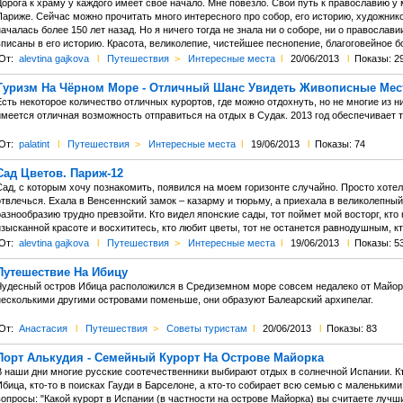
орога к храму у каждого имеет свое начало. Мне повезло. Свой путь к православию у
ариже. Сейчас можно прочитать много интересного про собор, его историю, художнико
ачалась более 150 лет назад. Но я ничего тогда не знала ни о соборе, ни о православ
вписаны в его историю. Красота, великолепие, чистейшее песнопение, благоговейное б
От:
alevtina gajkova
l
Путешествия
>
Интересные места
l
20/06/2013
l
Показы: 2
Туризм На Чёрном Море - Отличный Шанс Увидеть Живописные Мес
сть некоторое количество отличных курортов, где можно отдохнуть, но не многие из 
имеется отличная возможность отправиться на отдых в Судак. 2013 год обеспечивает
От:
palatint
l
Путешествия
>
Интересные места
l
19/06/2013
l
Показы: 74
Сад Цветов. Париж-12
Сад, с которым хочу познакомить, появился на моем горизонте случайно. Просто хотел
твлечься. Ехала в Венсеннский замок – казарму и тюрьму, а приехала в великолепный 
азнообразию трудно превзойти. Кто видел японские сады, тот поймет мой восторг, кто 
зысканной красоте и восхититесь, кто любит цветы, тот не останется равнодушным, кт
От:
alevtina gajkova
l
Путешествия
>
Интересные места
l
19/06/2013
l
Показы: 5
Путешествие На Ибицу
Чудесный остров Ибица расположился в Средиземном море совсем недалеко от Майорк
несколькими другими островами поменьше, они образуют Балеарский архипелаг.
От:
Анастасия
l
Путешествия
>
Советы туристам
l
20/06/2013
l
Показы: 83
Порт Алькудия - Семейный Курорт На Острове Майорка
В наши дни многие русские соотечественники выбирают отдых в солнечной Испании. Кт
бица, кто-то в поисках Гауди в Барселоне, а кто-то собирает всю семью с маленькими
опросы: "Какой курорт в Испании (в частности на острове Майорка) вы считаете лучш