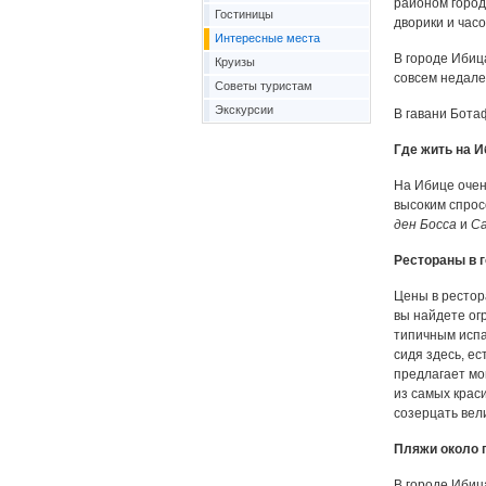
районом город
Гостиницы
дворики и часо
Интересные места
В городе Ибиц
Круизы
совсем недалек
Советы туристам
Экскурсии
В гавани Бота
Где жить на И
На Ибице очен
высоким спрос
ден Босса
и
Са
Рестораны в 
Цены в рестор
вы найдете ог
типичным испа
сидя здесь, е
предлагает мо
из самых крас
созерцать вел
Пляжи около 
В городе Ибиц