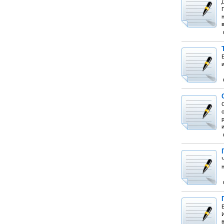
Д
П
н
Е
о
р
и
И
в