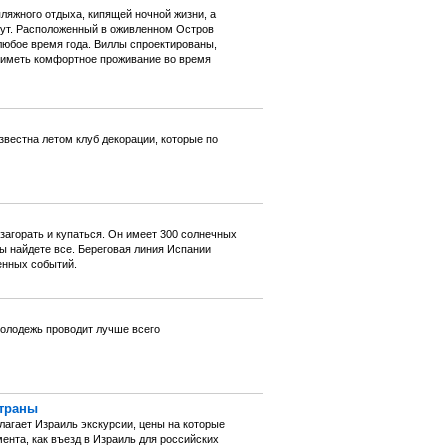
ляжного отдыха, кипящей ночной жизни, а
щут. Расположенный в оживленном Остров
любое время года. Виллы спроектированы,
 иметь комфортное проживание во время
звестна летом клуб декорации, которые по
загорать и купаться. Он имеет 300 солнечных
Вы найдете все. Береговая линия Испании
енных событий.
молодежь проводит лучше всего
Страны
лагает Израиль экскурсии, цены на которые
ента, как въезд в Израиль для российских