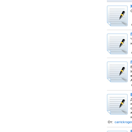
И
в
А
Д
с
От:
carrickroge