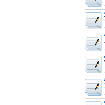
м
Л
п