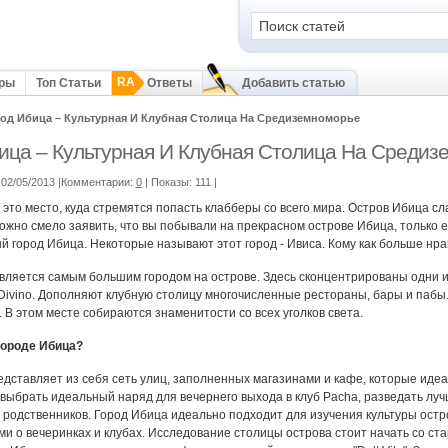
RA
оры
Топ Статьи
Ответы
Добавить статью
од Ибица – Культурная И Клубная Столица На Средиземноморье
ица – Культурная И Клубная Столица На Средиз
02/05/2013 |Комментарии:
0
| Показы: 111
|
 это место, куда стремятся попасть клабберы со всего мира. Остров Ибица с
ожно смело заявить, что вы побывали на прекрасном острове Ибица, только ес
й город Ибица. Некоторые называют этот город - Ивиса. Кому как больше нра
вляется самым большим городом на острове. Здесь сконцентрированы одни из
l Divino. Дополняют клубную столицу многочисленные рестораны, бары и паб
 В этом месте собираются знаменитости со всех уголков света.
городе Ибица?
едставляет из себя сеть улиц, заполненных магазинами и кафе, которые идеа
 выбрать идеальный наряд для вечернего выхода в клуб Pacha, разведать луч
 родственников. Город Ибица идеально подходит для изучения культуры остро
и о вечеринках и клубах. Исследование столицы острова стоит начать со ста