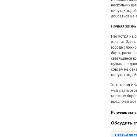
нескольких ша
минутах ходьб
добраться на а
Ночная жизнь
Несмотря на с
жизнью
. Здес
городе сложно
бары, располо
светящиеся кок
музыка не дол
совсем не озна
минутах ходьб
Хоть город Иб
учитывать это
местных баров
предпочитают 
Источник стать
Обсудить с
Статьи по т