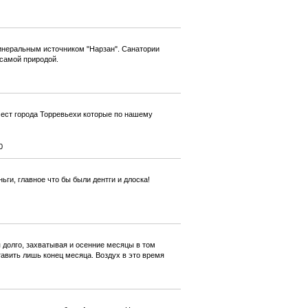
инеральным источником "Нарзан". Санатории
самой природой.
мест города Торревьехи которые по нашему
0
ги, главное что бы были дентги и длоска!
 долго, захватывая и осенние месяцы в том
тавить лишь конец месяца. Воздух в это время