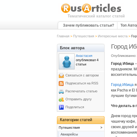
Тематический каталог статей
Зачем публиковать статьи?
Топ Авт
Главная
>
Путешествия
>
Интересные места
>
Гор
Город Иб
Блок автора
Анастасия
Опубликованно: 
опубликовал 4
Город Ибица
–
статьи
праздником. М
восхитительны
Связаться с автором
Подписаться на RSS
Город Ибица
я
как Pacha и E
Распечатать статью
лучшие бутики.
Отправить другу
Что делать в 
Поделиться
Днем город пр
Категории статей
чашечку кофе,
своих друзей и
Путешествия
воспоминаниям
Авиарейсы