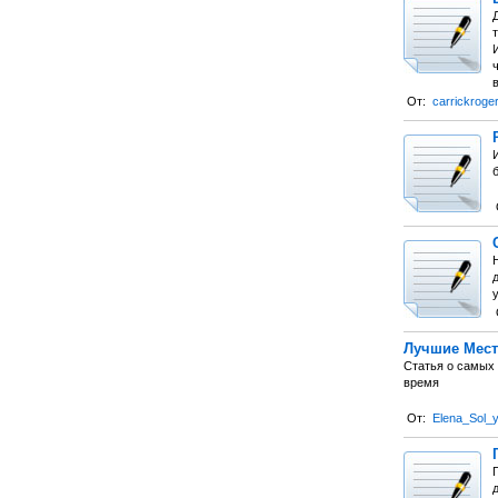
От:
carrickroge
д
Лучшие Мест
Статья о самых 
время
От:
Elena_Sol_