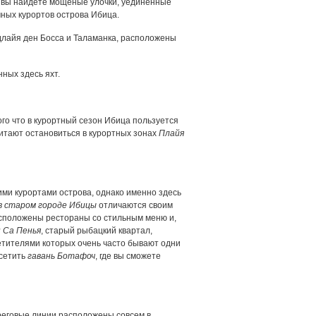
сь вы найдете мощеные улочки, уединенные
чных курортов острова Ибица.
длайя ден Босса и Таламанка, расположены
ных здесь яхт.
того что в курортный сезон Ибица пользуется
итают остановиться в курортных зонах
Плайя
ми курортами острова, однако именно здесь
в старом городе Ибицы
отличаются своим
положены рестораны со стильным меню и,
 Са Пенья
, старый рыбацкий квартал,
етителями которых очень часто бывают одни
осетить
гавань Ботафоч
, где вы сможете
ереговые линии расположены совсем в