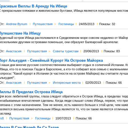
Красивые Виллы В Аренду На Ибице
С прекрасными пляжами и живописными бухтами, Ибица является популярным местом 
От:
Andrew Bynum
l
Путешествия
>
Гостиницы
l
24/05/2013
l
Показы: 32
Путешествие На Ибицу
Чудесный остров Ибица расположился в Средиземном море совсем недалеко от Майорк
несколькими другими островами поменьше, они образуют Балеарский архипелаг.
От:
Анастасия
l
Путешествия
>
Советы туристам
l
20/06/2013
l
Показы: 83
Порт Алькудия - Семейный Курорт На Острове Майорка
В наши дни многие русские соотечественники выбирают отдых в солнечной Испании. Кт
бица, кто-то в поисках Гауди в Барселоне, а кто-то собирает всю семью с маленькими
опросы: "Какой курорт в Испании (в частности на острове Майорка) вы считаете лучш
лькудия!".
От:
Анастасия
l
Путешествия
>
Интересные места
l
02/05/2013
l
Показы: 66
Виллы В Пределах Острова Ибица
ля всех любителей группы, глаза следует обратиться к Остров Ибица, в пределах терр
незабываемые впечатления сделаны. Когда люди слышат слово Ибица, первое, что прих
вязана с этим назначением. Тем не менее, есть намного больше к этой цели, чем каж
являются весьма примечательным Ибица является то, что он также является отличным
наслажд
rs8
l
Путешествия
>
Гостиницы
l
10/07/2013
l
Показы: 66
Вилла В Сан-Жозеф Де Са Талая