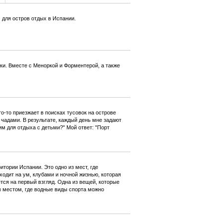
для остров отдых в Испании.
и. Вместе с Меноркой и Форментерой, а также
о-то приезжает в поисках тусовок на острове
 чадами. В результате, каждый день мне задают
им для отдыха с детьми?" Мой ответ: "Порт
итории Испании. Это одно из мест, где
одит на ум, клубами и ночной жизнью, которая
ется на первый взгляд. Одна из вещей, которые
 местом, где водные виды спорта можно