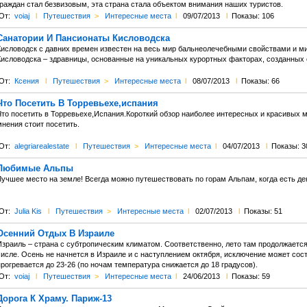
граждан стал безвизовым, эта страна стала объектом внимания наших туристов.
От:
voiaj
l
Путешествия
>
Интересные места
l
09/07/2013
l
Показы: 106
Санатории И Пансионаты Кисловодска
Кисловодск с давних времен известен на весь мир бальнеолечебными свойствами и м
Кисловодска – здравницы, основанные на уникальных курортных факторах, созданных 
От:
Ксения
l
Путешествия
>
Интересные места
l
08/07/2013
l
Показы: 66
Что Посетить В Торревьехе,испания
Что посетить в Торревьехе,Испания.Короткий обзор наиболее интересных и красивых 
нения стоит посетить.
От:
alegriarealestate
l
Путешествия
>
Интересные места
l
04/07/2013
l
Показы: 3
Любимые Альпы
учшее место на земле! Всегда можно путешествовать по горам Альпам, когда есть день
От:
Julia Kis
l
Путешествия
>
Интересные места
l
02/07/2013
l
Показы: 51
Осенний Отдых В Израиле
Израиль – страна с субтропическим климатом. Соответственно, лето там продолжается
числе. Осень не начнется в Израиле и с наступлением октября, исключение может сос
рогревается до 23-26 (по ночам температура снижается до 18 градусов).
От:
voiaj
l
Путешествия
>
Интересные места
l
24/06/2013
l
Показы: 59
Дорога К Храму. Париж-13