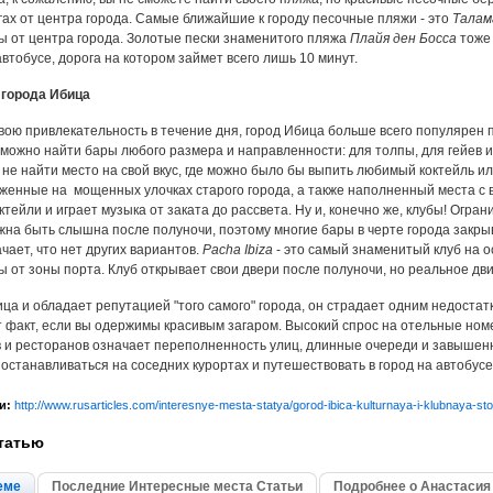
гах от центра города. Самые ближайшие к городу песочные пляжи - это
Талам
ы от центра города. Золотые пески знаменитого пляжа
Плайя ден Босса
тоже 
втобусе, дорога на котором займет всего лишь 10 минут.
 города Ибица
вою привлекательность в течение дня, город Ибица больше всего популярен 
ь можно найти бары любого размера и направленности: для толпы, для гейев 
 не найти место на свой вкус, где можно было бы выпить любимый коктейль ил
женные на мощенных улочках старого города, а также наполненный места с 
тейли и играет музыка от заката до рассвета. Ну и, конечно же, клубы! Огра
жна быть слышна после полуночи, поэтому многие бары в черте города закры
чает, что нет других вариантов.
Pacha Ibiza
- это самый знаменитый клуб на о
ы от зоны порта. Клуб открывает свои двери после полуночи, но реальное дв
ица и обладает репутацией "того самого" города, он страдает одним недостат
т факт, если вы одержимы красивым загаром. Высокий спрос на отельные ном
 и ресторанов означает переполненность улиц, длинные очереди и завышен
останавливаться на соседних курортах и путешествовать в город на автобусе
и:
http://www.rusarticles.com/interesnye-mesta-statya/gorod-ibica-kulturnaya-i-klubnaya-s
татью
еме
Последние Интересные места Статьи
Подробнее о Анастасия