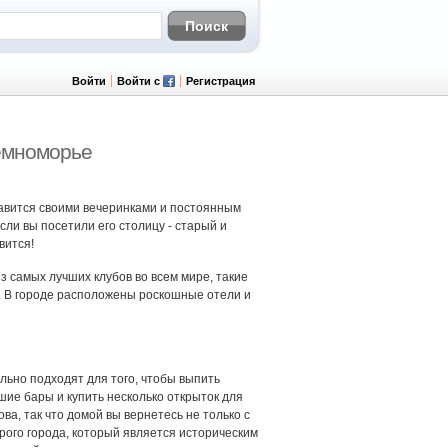
Войти
Войти с
Регистрация
емноморье
лавится своими вечеринками и постоянным
ли вы посетили его столицу - старый и
вится!
 самых лучших клубов во всем мире, такие
ы. В городе расположены роскошные отели и
льно подходят для того, чтобы выпить
шие бары и купить несколько открыток для
ва, так что домой вы вернетесь не только с
рого города, который является историческим