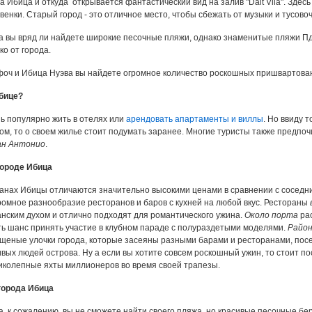
а Ибица и откуда открывается фантастический вид на залив "Dalt Vila". Зде
венки. Старый город - это отличное место, чтобы сбежать от музыки и тусово
а вы вряд ли найдете широкие песочные пляжи, однако знаменитые пляжи П
о от города.
фоч и Ибица Нуэва вы найдете огромное количество роскошных пришвартован
бице?
ь популярно жить в отелях или
арендовать апартаменты и виллы
. Но ввиду 
ом, то о своем жилье стоит подумать заранее. Многие туристы также предпоч
н Антонио
.
городе Ибица
анах Ибицы отличаются значительно высокими ценами в сравнении с соседни
ромное разнообразие ресторанов и баров с кухней на любой вкус. Рестораны
нским духом и отлично подходят для романтического ужина.
Около порта
рас
сть шанс принять участие в клубном параде с полураздетыми моделями.
Район
щеные улочки города, которые засеяны разными барами и ресторанами, пос
ивых людей острова. Ну а если вы хотите совсем роскошный ужин, то стоит п
иколепные яхты миллионеров во время своей трапезы.
города Ибица
а, к сожалению, вы не сможете найти своего пляжа, но красивые песочные б