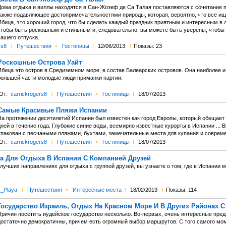
Дома отдыха и виллы находятся в Сан-Жозеф де Са Талая поставляются с сочетание п
также подавляющее достопримечательностями природы, которая, вероятно, что все и
Ибица, это хороший город, что бы сделать каждый праздник приятным и интересным в 
чтобы быть роскошным и стильным и, следовательно, вы можете быть уверены, чтобы
вашего отпуска.
rs8
l
Путешествия
>
Гостиницы
l
12/06/2013
l
Показы: 23
Роскошные Острова Уайт
Ибица это остров в Средиземном море, в состав Балеарских островов. Она наиболее и
большей части молодые люди приманки партии.
От:
carrickrogers8
l
Путешествия
>
Гостиницы
l
18/07/2013
Самые Красивые Пляжи Испании
На протяжении десятилетий Испании был известен как город Европы, который обещает 
ней в течение года. Глубокие синие воды, всемирно известные курорты в Испании ... 
упакован с песчаными пляжами, бухтами, замечательные места для купания и соврем
От:
carrickrogers8
l
Путешествия
>
Гостиницы
l
18/07/2013
а Для Отдыха В Испании С Компанией Друзей
лучших направлениях для отдыха с группой друзей, вы узнаете о том, где в Испании 
y_Playa
l
Путешествия
>
Интересные места
l
18/02/2013
l
Показы: 114
Государство Израиль, Отдых На Красном Море И В Других Районах 
Причин посетить иудейское государство несколько. Во-первых, очень интересные пред
достаточно демократичны, причем есть огромный выбор маршрутов. С того самого мом