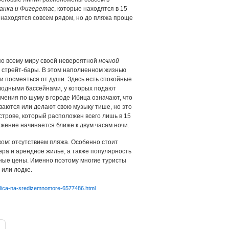
анка и Фигеретас
, которые находятся в 15
находятся совсем рядом, но до пляжа проще
по всему миру своей невероятной
ночной
и стрейт-бары. В этом наполненном жизнью
и посмеяться от души. Здесь есть спокойные
водными бассейнами, у которых подают
ничения по шуму в городе Ибица означают, что
ваются или делают свою музыку тише, но это
строве, который расположен всего лишь в 15
ижение начинается ближе к двум часам ночи.
ком: отсутствием пляжа. Особенно стоит
ера и арендное жилье, а также популярность
ные цены. Именно поэтому многие туристы
 или лодке.
tolica-na-sredizemnomore-6577486.html