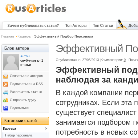
Зачем публиковать статьи?
Топ Авторы
Топ Статьи
Доба
Главная
>
Карьера
>
Эффективный Подбор Персонала
Эффективный По
Блок автора
Антон
Опубликованно: 27/05/2013 |Комментарии:
0
| Пока
опубликовал 1
статьи
Эффективный подб
Связаться с автором
наблюдая за канд
Подписаться на RSS
В каждой компании пер
Распечатать статью
Отправить другу
сотрудниках. Если эта 
Поделиться
существует специалист
занимается подбором п
Категории статей
Карьера
потребность в новых со
Набор персонала