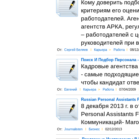
Кому доверить подбо
критериям его оцен
работодателей. Аге
агентств АРКА, рег
– работодателей с ц
руководителей при 
От:
Сергей Беляев
l
Карьера
>
Работа
l
08/12
Поиск И Подбор Персонала -
Кадровые агентства
- самые подходящие
чтобы кандидат отве
От:
Евгений
l
Карьера
>
Работа
l
07/04/2009
Russian Personal Assistant
8 декабря 2013 г. в 
Personal Assistants
Коммуникаций- Maro
От:
Journalisten
l
Бизнес
l
02/12/2013