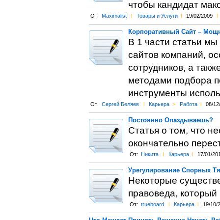
чтобы кандидат мак
От:
Maximalist
l
Товары и Услуги
l
19/02/2009
l
Корпоративный Сайт – Мощн
В 1 части статьи м
сайтов компаний, о
сотрудников, а такж
методами подбора пе
инструменты исполь
От:
Сергей Беляев
l
Карьера
>
Работа
l
08/12
Постоянно Опаздываешь?
Статья о том, что н
окончательно перес
От:
Никита
l
Карьера
l
17/01/20
Урегулирование Спорных Тя
Некоторые существ
правоведа, который
От:
trueboard
l
Карьера
l
19/10/