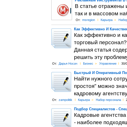
Рекламные Инструменты В 
В статье отражены 
так и в массовом н
От:
msregion
l
Карьера
>
Набор
Как Эффективно И Качестве
Как эффективно и ка
торговый персонал?
Данная статья содер
решить эту проблем
От:
Дарья Носач
l
Бизнес
>
Управление
l
30/
Быстрый И Оперативный По
Найти нужного сотру
простоя" можно зна
кадровому агентству
От:
zampolitik
l
Карьера
>
Набор персонала
l
Подбор Специалистов - Спец
Кадровые агентства
- наиболее подходя