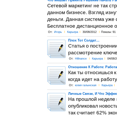
Что Мешает Принять Решение Начать Ра
Сетевой маркетинг не так ст
данном бизнесе. Взгляд изну
деньги. Данная система уже 
Бесплатное дистанционное о
От:
Игорь
l
Карьера
l
30/08/2012
l
Показы: 91
Плох Тот Солдат…
Статья о построени
рассмотрение ключе
От:
Hifinance
l
Карьера
l
04/08/
Отношение К Работе: Работа
Как ты относишься к 
когда идет на работу
От:
юлия галынская
l
Карьера
l
Личные Связи, И Что Эффек
На прошлой неделе 
опубликовал новость
так считает 62% эко