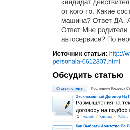
кандидат действител
от кого-то. Какие со
машина? Ответ ДА. 
Ответ Мне родители 
автосервисе? По нео
Источник статьи:
http://
personala-6612307.html
Обсудить статью
Статьи по теме
Последние Карьера С
Эксклюзивный Договор На 
Размышления на тем
договору на подбор
От:
vasyok
l
Карьера
>
Работа
Как Выбрать Агентство По 