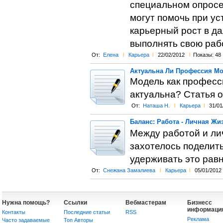
специальном опросе.
могут помочь при ус
карьерный рост в да
выполнять свою рабо
От:
Елена
l
Карьера
l
22/02/2012
l
Показы: 48
Актуальна Ли Профессия М
Модель как професси
актуальна? Статья 
От:
Наташа Н.
l
Карьера
l
31/01
Баланс: Работа - Личная Жи
Между работой и ли
захотелось поделить
удерживать это рав
От:
Снежана Замалиева
l
Карьера
l
05/01/2012
Нужна помощь?
Ссылки
Вебмастерам
Бизнесс
информаци
Контакты
Последние статьи
RSS
Реклама
Часто задаваемые
Топ Авторы