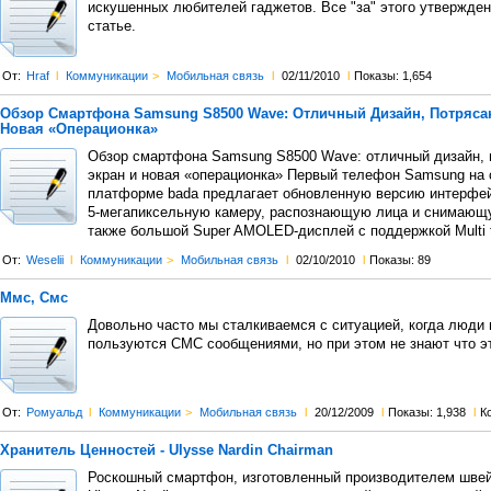
искушенных любителей гаджетов. Все "за" этого утвержде
статье.
От:
Hraf
l
Коммуникации
>
Мобильная связь
l
02/11/2010
l
Показы: 1,654
Обзор Смартфона Samsung S8500 Wave: Отличный Дизайн, Потряс
Новая «Операционка»
Обзор смартфона Samsung S8500 Wave: отличный дизайн,
экран и новая «операционка» Первый телефон Samsung на 
платформе bada предлагает обновленную версию интерфей
5-мегапиксельную камеру, распознающую лица и снимающ
также большой Super AMOLED-дисплей с поддержкой Multi 
От:
Weselii
l
Коммуникации
>
Мобильная связь
l
02/10/2010
l
Показы: 89
Ммс, Смс
Довольно часто мы сталкиваемся с ситуацией, когда люди
пользуются СМС сообщениями, но при этом не знают что эт
От:
Ромуальд
l
Коммуникации
>
Мобильная связь
l
20/12/2009
l
Показы: 1,938
l
К
Хранитель Ценностей - Ulysse Nardin Chairman
Роскошный смартфон, изготовленный производителем швей