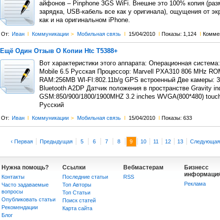
айфонов – Pinphone 3GS WiFi. Внешне это 100% копия (раз
зарядка, USB-кабель все как у оригинала), ощущения от эк
как и на оригинальном iPhone.
От:
Иван
l
Коммуникации
>
Мобильная связь
l
15/04/2010
l
Показы: 1,124
l
Комме
Ещё Один Отзыв О Копии Htc T5388+
Вот характеристики этого аппарата: Операционная система
Mobile 6.5 Русская Процессор: Marvell PXA310 806 MHz R
RAM:256MB WI-FI:802.11b/g GPS встроенный Две камеры: 3
Bluetooth A2DP Датчик положения в пространстве Gravity in
GSM:850/900/1800/1900MHZ 3.2 inches WVGA(800*480) touch
Русский
От:
Иван
l
Коммуникации
>
Мобильная связь
l
15/04/2010
l
Показы: 633
|
|
|
|
|
|
|
|
|
|
|
‹ Первая
Предыдущая
5
6
7
8
9
10
11
12
13
Следующая
Нужна помощь?
Ссылки
Вебмастерам
Бизнесс
информаци
Контакты
Последние статьи
RSS
Реклама
Часто задаваемые
Топ Авторы
вопросы
Топ Статьи
Опубликовать статьи
Поиск статей
Рекомендации
Карта сайта
Блог