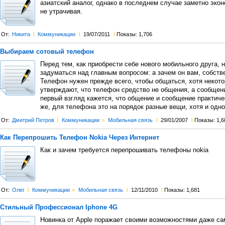
азиатский аналог, однако в последнем случае заметно экон
не утрачивая.
От:
Никита
l
Коммуникации
l
19/07/2011
l
Показы: 1,706
Выбираем сотовый телефон
Перед тем, как приобрести себе нового мобильного друга,
задуматься над главным вопросом: а зачем он вам, собств
Телефон нужен прежде всего, чтобы общаться, хотя некот
утверждают, что телефон средство не общения, а сообщени
первый взгляд кажется, что общение и сообщение практиче
же, для телефона это на порядок разные вещи, хотя и одно
От:
Дмитрий Петров
l
Коммуникации
>
Мобильная связь
l
29/01/2007
l
Показы: 1,6
Как Перепрошить Телефон Nokia Через Интернет
Как и зачем требуется перепрошивать телефоны nokia
От:
Олег
l
Коммуникации
>
Мобильная связь
l
12/11/2010
l
Показы: 1,681
Стильный Профессионал Iphone 4G
Новинка от Apple поражает своими возможностями даже с