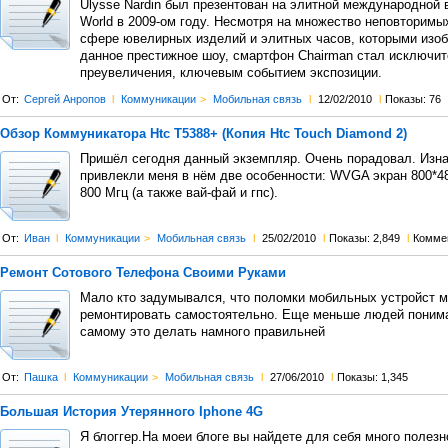
Ulysse Nardin был презентован на элитной международной 
World в 2009-ом году. Несмотря на множество неповторимы
сфере ювелирных изделий и элитных часов, которыми изо
данное престижное шоу, смартфон Chairman стал исключит
преувеличения, ключевым событием экспозиции.
От:
Сергей Анропов
l
Коммуникации
>
Мобильная связь
l
12/02/2010
l
Показы: 76
Обзор Коммуникатора Htc T5388+ (Копия Htc Touch Diamond 2)
Пришёл сегодня данный экземпляр. Очень порадовал. Изн
привлекли меня в нём две особенности: WVGA экран 800*4
800 Мгц (а также вай-фай и гпс).
От:
Иван
l
Коммуникации
>
Мобильная связь
l
25/02/2010
l
Показы: 2,849
l
Комме
Ремонт Сотового Телефона Своими Руками
Мало кто задумывался, что поломки мобильных устройст 
ремонтировать самостоятельно. Еще меньше людей понима
самому это делать намного правильней
От:
Пашка
l
Коммуникации
>
Мобильная связь
l
27/06/2010
l
Показы: 1,345
Большая История Утерянного Iphone 4G
Я блоггер.На моеи блоге вы найдете для себя много полезн