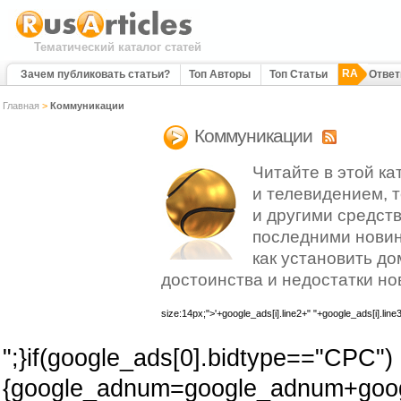
Тематический каталог статей
RA
Зачем публиковать статьи?
Топ Авторы
Топ Статьи
Отве
Главная
>
Коммуникации
Коммуникации
Читайте в этой ка
и телевидением,
и другими средст
последними новин
как установить до
достоинства и недостатки но
size:14px;">'+google_ads[i].line2+" "+google_ads[i].line
";}if(google_ads[0].bidtype=="CPC")
{google_adnum=google_adnum+googl