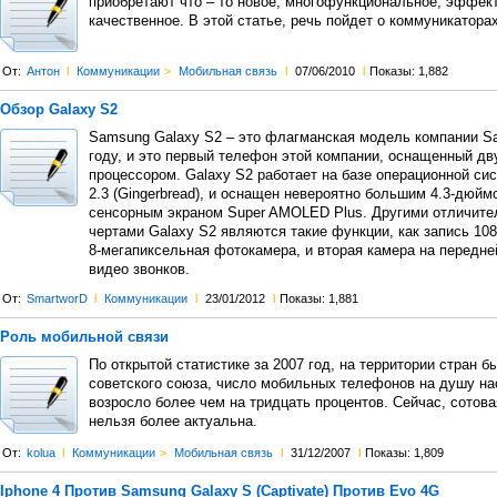
приобретают что – то новое, многофункциональное, эффек
качественное. В этой статье, речь пойдет о коммуникаторах
От:
Антон
l
Коммуникации
>
Мобильная связь
l
07/06/2010
l
Показы: 1,882
Обзор Galaxy S2
Samsung Galaxy S2 – это флагманская модель компании S
году, и это первый телефон этой компании, оснащенный д
процессором. Galaxy S2 работает на базе операционной си
2.3 (Gingerbread), и оснащен невероятно большим 4.3-дюй
сенсорным экраном Super AMOLED Plus. Другими отличит
чертами Galaxy S2 являются такие функции, как запись 10
8-мегапиксельная фотокамера, и вторая камера на передне
видео звонков.
От:
SmartworD
l
Коммуникации
l
23/01/2012
l
Показы: 1,881
Роль мобильной связи
По открытой статистике за 2007 год, на территории стран б
советского союза, число мобильных телефонов на душу н
возросло более чем на тридцать процентов. Сейчас, сотовая
нельзя более актуальна.
От:
kolua
l
Коммуникации
>
Мобильная связь
l
31/12/2007
l
Показы: 1,809
Iphone 4 Против Samsung Galaxy S (Captivate) Против Evo 4G