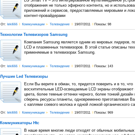
LG Smart TV – это интегрированное мультимедийное устро
отображения не только эфирного контента, но и использов
приложений и сервисов, предоставляемых мировыми и ло
контент-провайдерами
От:
leki666
l
Коммуникации
>
Телевидение
l
19/07/2011
l
Показы: 98
Технологии Телевизоров Samsung
Компания Samsung является одним из мировых лидеров, п
LCD и плазменных телевизоров. В этой статье описаны тех
применяемые в телевизорах Samsung.
От:
leki666
l
Коммуникации
>
Телевидение
l
19/07/2011
l
Показы: 143
Лучшие Led Телевизоры
Если Вы верите в обман, то, придется поверить и в то, что
восхитительные LED-освещаемые LCD экраны отображают 
цвета, более темные оттенки черного, более тонкий дизайн
сберечь ресурсы планеты, одновременно приготавливая Ва
с каплями соевого молока и одной ложкой органического са
От:
leki666
l
Коммуникации
>
Телевидение
l
19/07/2011
l
Показы: 969
Коммуникаторы Htc
В наше время многие люди отходят от обычных мобильных