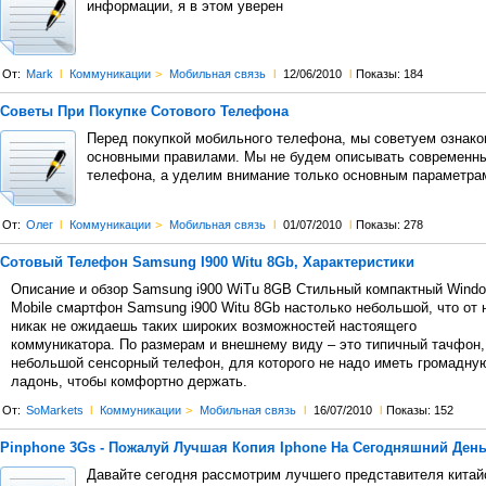
информации, я в этом уверен
От:
Mark
l
Коммуникации
>
Мобильная связь
l
12/06/2010
l
Показы: 184
Советы При Покупке Сотового Телефона
Перед покупкой мобильного телефона, мы советуем ознако
основными правилами. Мы не будем описывать современн
телефона, а уделим внимание только основным параметра
От:
Олег
l
Коммуникации
>
Мобильная связь
l
01/07/2010
l
Показы: 278
Сотовый Телефон Samsung I900 Witu 8Gb, Характеристики
Описание и обзор Samsung i900 WiTu 8GB Стильный компактный Wind
Mobile смартфон Samsung i900 Witu 8Gb настолько небольшой, что от 
никак не ожидаешь таких широких возможностей настоящего
коммуникатора. По размерам и внешнему виду – это типичный тачфон,
небольшой сенсорный телефон, для которого не надо иметь громадну
ладонь, чтобы комфортно держать.
От:
SoMarkets
l
Коммуникации
>
Мобильная связь
l
16/07/2010
l
Показы: 152
Pinphone 3Gs - Пожалуй Лучшая Копия Iphone На Сегодняшний Ден
Давайте сегодня рассмотрим лучшего представителя китай