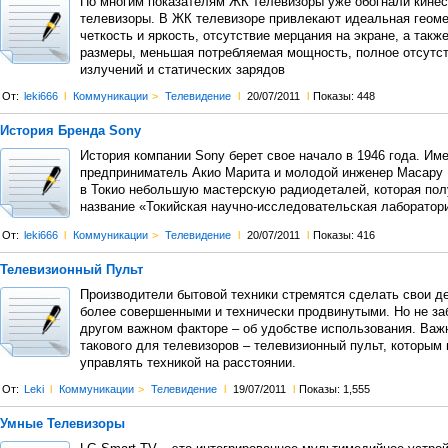
По многим показателям ЖК телевизоры уже обогнали кине
телевизоры. В ЖК телевизоре привлекают идеальная геоме
четкость и яркость, отсутствие мерцания на экране, а такж
размеры, меньшая потребляемая мощность, полное отсутс
излучений и статических зарядов
От:
leki666
l
Коммуникации
>
Телевидение
l
20/07/2011
l
Показы: 448
История Бренда Sony
История компании Sony берет свое начало в 1946 года. Име
предприниматель Акио Марита и молодой инженер Масару 
в Токио небольшую мастерскую радиодеталей, которая по
название «Токийская научно-исследовательская лаборатор
От:
leki666
l
Коммуникации
>
Телевидение
l
20/07/2011
l
Показы: 416
Телевизионный Пульт
Производители бытовой техники стремятся сделать свои д
более совершенными и технически продвинутыми. Но не за
другом важном факторе – об удобстве использования. Важ
такового для телевизоров – телевизионный пульт, которым
управлять техникой на расстоянии.
От:
Leki
l
Коммуникации
>
Телевидение
l
19/07/2011
l
Показы: 1,555
Умные Телевизоры