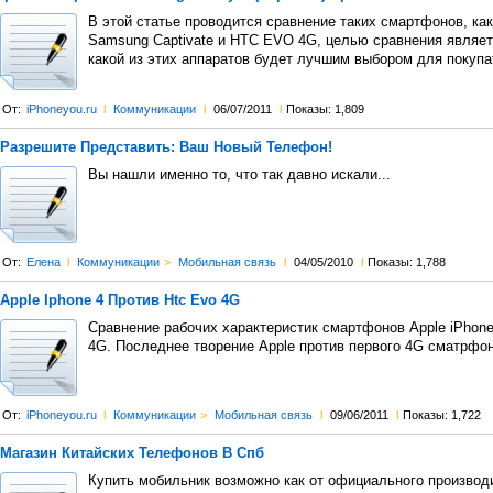
В этой статье проводится сравнение таких смартфонов, как
Samsung Captivate и HTC EVO 4G, целью сравнения являет
какой из этих аппаратов будет лучшим выбором для покупа
От:
iPhoneyou.ru
l
Коммуникации
l
06/07/2011
l
Показы: 1,809
Разрешите Представить: Ваш Новый Телефон!
Вы нашли именно то, что так давно искали...
От:
Елена
l
Коммуникации
>
Мобильная связь
l
04/05/2010
l
Показы: 1,788
Apple Iphone 4 Против Htc Evo 4G
Сравнение рабочих характеристик смартфонов Apple iPhon
4G. Последнее творение Apple против первого 4G сматрфон
От:
iPhoneyou.ru
l
Коммуникации
>
Мобильная связь
l
09/06/2011
l
Показы: 1,722
Магазин Китайских Телефонов В Спб
Купить мобильник возможно как от официального производи