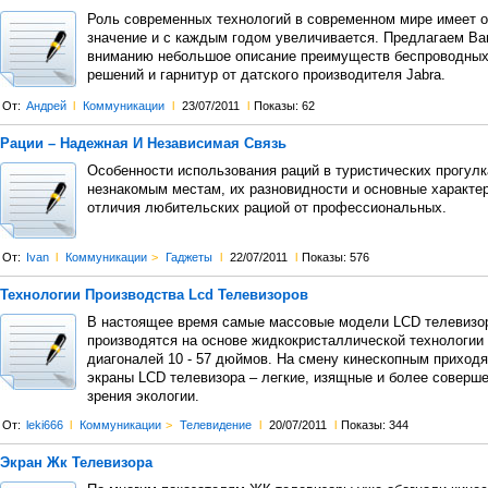
Роль современных технологий в современном мире имеет 
значение и с каждым годом увеличивается. Предлагаем В
вниманию небольшое описание преимуществ беспроводных
решений и гарнитур от датского производителя Jabra.
От:
Андрей
l
Коммуникации
l
23/07/2011
l
Показы: 62
Рации – Надежная И Независимая Связь
Особенности использования раций в туристических прогулк
незнакомым местам, их разновидности и основные характер
отличия любительских рациой от профессиональных.
От:
Ivan
l
Коммуникации
>
Гаджеты
l
22/07/2011
l
Показы: 576
Технологии Производства Lcd Телевизоров
В настоящее время самые массовые модели LCD телевизо
производятся на основе жидкокристаллической технологии
диагоналей 10 - 57 дюймов. На смену кинескопным приходя
экраны LCD телевизора – легкие, изящные и более соверше
зрения экологии.
От:
leki666
l
Коммуникации
>
Телевидение
l
20/07/2011
l
Показы: 344
Экран Жк Телевизора