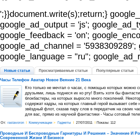
';}}document.write(s);return;} googl
google_ad_output = 'js'; google_ad_t
google_feedback = 'on'; google_enco
google_ad_channel = '5938309289';
google_language = "ru"; google_ad_re
Новые статьи
Просматриваемые статьи
Популярные статьи
Часы Телефон Аватар Новое Веяние 21 Века
Кто только не мечтал о часах, с помощью которых можно с
друзьями, лишь поднеся их ко рту! Взять хотя бы фантаст
блокбастеры, на которых выросло много поколений. Некото
содержат кадры, на которых главный герой вызывает себе 
звёздный флот, сказав пару слов в передатчик на своих ча
для вас, прямо из научной фантастики - Часы сотовый тел
От:
rastavoron
l
Коммуникации
>
Гаджеты
l
27/07/2011
l
Показы: 112
Проводные И Беспроводные Гарнитуры И Решения – Значение И Ро
Современной Жизни И Бизнесе