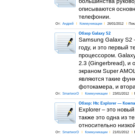
большинства руково
описываются основн
телефонии.
От:
Андрей
l
Коммуникации
l
26/01/2012
l
Пок
Обзор Galaxy S2
Samsung Galaxy S2 
году, и это первый
процессором. Galax
2.3 (Gingerbread),
экраном Super AMOL
являются такие функ
фотокамера, и втора
От:
SmartworD
l
Коммуникации
l
23/01/2012
l
Обзор: Htc Explorer — Комп
Explorer – это новы
также это одна из те
относительно низкой
От:
SmartworD
l
Коммуникации
l
21/01/2012
l