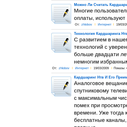
Можно Ли Считать Кардшари
Многие пользовател
оплаты, используют
От:
zhlobov
l
Интернет
l
19/03/2
Технология Кардшаринга Нт
С развитием в наше
технологий с увере
больше двадцати ле
немногим избранным,
От:
zhlobov
l
Интернет
l
19/03/2009
l
Показы: 
Кардшаринг Нтв И Его Преи
Аналоговое вещание
спутниковому телев
с максимальным чис
помех при просмотр
времени. Уже тогда
бесплатные каналы,