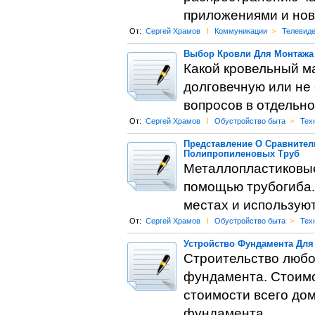
приложениями и нов
От:
Сергей Храмов
l
Коммуникации
>
Телевид
Выбор Кровли Для Монтажа 
Какой кровельный м
долговечную или не 
вопросов в отдельно
От:
Сергей Храмов
l
Обустройство быта
>
Тех
Представление О Сравнител
Полипропиленовых Труб
Металлопластиковые 
помощью трубогиба. 
местах и используют
От:
Сергей Храмов
l
Обустройство быта
>
Тех
Устройство Фундамента Для
Строительство любог
фундамента. Стоимо
стоимости всего дом
фундамента ..