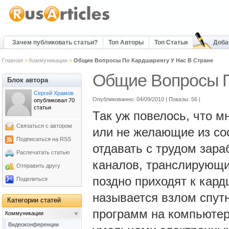
Зачем публиковать статьи?
Топ Авторы
Топ Статьи
Доба
Главная
>
Коммуникации
>
Общие Вопросы По Кардшарингу У Нас В Стране
Общие Вопросы П
Блок автора
Сергей Храмов
Опубликованно: 04/09/2010 | Показы: 56
|
опубликовал 70
статьи
Так уж повелось, что 
Связаться с автором
или не желающие из соо
Подписаться на RSS
отдавать с трудом зара
Распечатать статью
каналов, транслирующи
Отправить другу
поздно приходят к кар
Поделиться
называется взлом спутн
Категории статей
программ на компьютер
Коммуникации
Видеоконференции