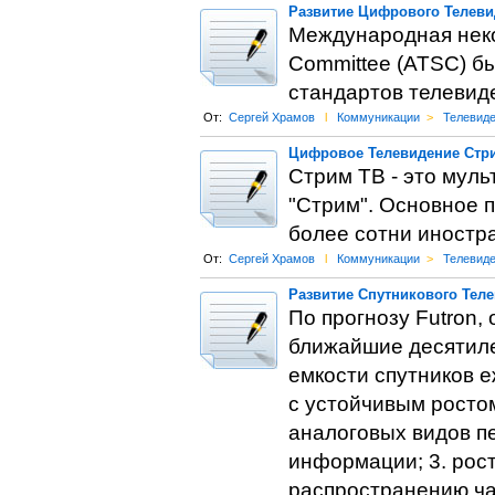
Развитие Цифрового Телеви
Международная неко
Committee (ATSC) бы
стандартов телевид
От:
Сергей Храмов
l
Коммуникации
>
Телевид
Цифровое Телевидение Стри
Стрим ТВ - это мул
"Стрим". Основное 
более сотни иностр
От:
Сергей Храмов
l
Коммуникации
>
Телевид
Развитие Спутникового Теле
По прогнозу Futron
ближайшие десятилет
емкости спутников е
с устойчивым ростом
аналоговых видов п
информации; 3. рос
распространению ча