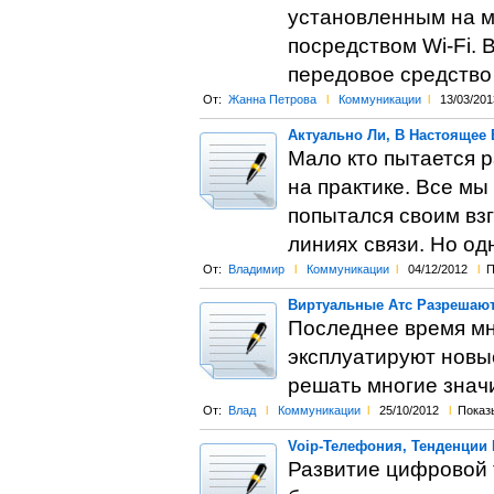
установленным на м
посредством Wi-Fi.
передовое средство
От:
Жанна Петрова
l
Коммуникации
l
13/03/201
Актуально Ли, В Настоящее
Мало кто пытается р
на практике. Все мы
попытался своим вз
линиях связи. Но од
От:
Владимир
l
Коммуникации
l
04/12/2012
l
П
Виртуальные Атс Разрешаю
Последнее время мн
эксплуатируют новы
решать многие знач
От:
Влад
l
Коммуникации
l
25/10/2012
l
Показ
Voip-Телефония, Тенденции 
Развитие цифровой 