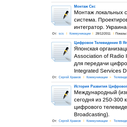
Монтаж Скс
Монтаж локальных с
система. Проектиро
интегратор. Украина.
От:
scs
l
Коммуникации
l
28/12/2011
l
Показы:
Цифровое Телевидение В Яп
Японская организац
Association of Radio
для передачи цифро
Integrated Services D
От:
Сергей Храмов
l
Коммуникации
>
Телевид
История Развития Цифровог
Международный (изн
сегодня из 250-300
цифрового телевиден
Broadcasting).
От:
Сергей Храмов
l
Коммуникации
>
Телевид