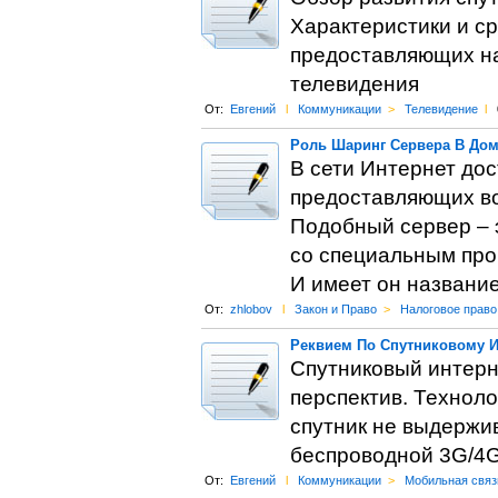
Характеристики и с
предоставляющих на
телевидения
От:
Евгений
l
Коммуникации
>
Телевидение
l
Роль Шаринг Сервера В Дом
В сети Интернет до
предоставляющих во
Подобный сервер – 
со специальным про
И имеет он названи
От:
zhlobov
l
Закон и Право
>
Налоговое право
Реквием По Спутниковому И
Спутниковый интерне
перспектив. Технол
спутник не выдержи
беспроводной 3G/4G
От:
Евгений
l
Коммуникации
>
Мобильная связ