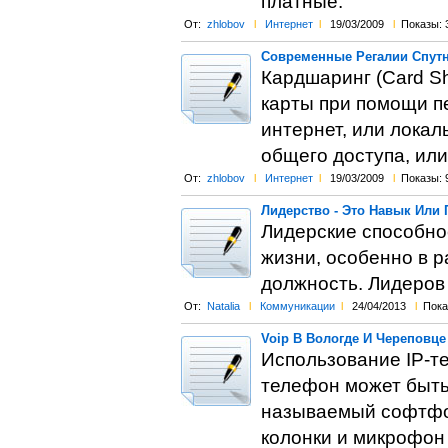
платные.
От:
zhlobov
l
Интернет
l
19/03/2009
l
Показы: 
Современные Регалии Спутн
Кардшаринг (Card Sh
карты при помощи п
интернет, или локал
общего доступа, или
От:
zhlobov
l
Интернет
l
19/03/2009
l
Показы: 
Лидерство - Это Навык Или 
Лидерские способно
жизни, особенно в 
должность. Лидеров
От:
Natalia
l
Коммуникации
l
24/04/2013
l
Пока
Voip В Вологде И Череповце
Использование IP-т
телефон может быть
называемый софтфон
колонки и микрофон