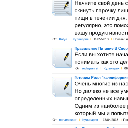
Начните свой день с
скинуть парочку ли
пищи в течении дня.
регулярно, это помо
вашу продуктивность
От:
Katya
l
Kулинария
l
11/05/2013
l
Показы: 4
Правильное Питание В Спор
Если вы хотите нача
понимать как это де
От:
redagranrei
l
Kулинария
l
06
Готовим Ролл "каллифорни
Очень многие из нас
Но далеко не все ум
определенных навык
Одним из наиболее 
который мы и попыт
От:
nonameuser
l
Kулинария
l
17/04/2013
l
Пок