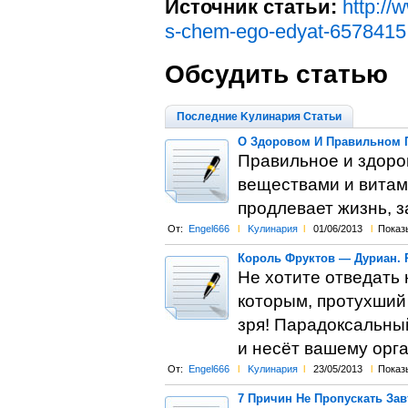
Источник статьи:
http://
s-chem-ego-edyat-6578415
Обсудить статью
Последние Kулинария Статьи
О Здоровом И Правильном 
Правильное и здоро
веществами и витам
продлевает жизнь, 
От:
Engel666
l
Kулинария
l
01/06/2013
l
Показ
Король Фруктов — Дуриан. 
Не хотите отведать 
которым, протухший
зря! Парадоксальный
и несёт вашему орга
От:
Engel666
l
Kулинария
l
23/05/2013
l
Показ
7 Причин Не Пропускать Зав