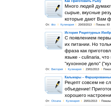
Как Приготовить Рыбу
Много людей думают
сырые, вкусные резу
которые дают Вам ф
От:
tiko
l
Kулинария
l
20/03/2013
l
Показы: 83
История Рецептурных Изобр
С появлением первых
их питании. Но толь
фраза как приготов
языке - culinaria, ч
"кухонное дело" ("кухн
От:
Виктория
l
Kулинария
l
23/01/2013
l
Показ
Кальмары – Фаршированные
Рецепт совсем не с
объедение! Приготов
хорошего настроени
От:
Oksana
l
Kулинария
l
20/01/2013
l
Показы: