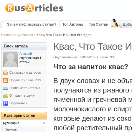
Зачем публиковать статьи?
Топ Авторы
Топ Статьи
Доба
Главная
>
Kулинария
>
Квас, Что Такое И С Чем Его Едят
Квас, Что Такое 
Блок автора
Алексей
Опубликованно: 03/05/2013 | Показы: 93
|
опубликовал 1
статьи
Что за напиток квас?
Связаться с автором
В двух словах и не об
Подписаться на RSS
Распечатать статью
получаются из ржаного 
Отправить другу
ячменной и гречневой м
Поделиться
молочнокислого и спирт
Категории статей
которые делают из сок
Kулинария
любой растительный про
Гарниры