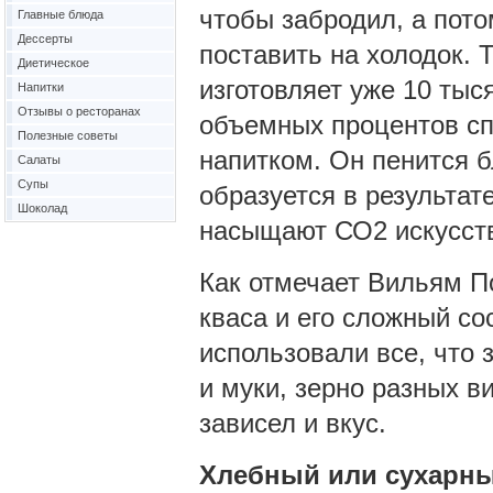
чтобы забродил, а пото
Главные блюда
Дессерты
поставить на холодок. 
Диетическое
изготовляет уже 10 тыся
Напитки
Отзывы о ресторанах
объемных процентов спи
Полезные советы
напитком. Он пенится б
Салаты
Супы
образуется в результате
Шоколад
насыщают СО2 искусст
Как отмечает Вильям П
кваса и его сложный со
использовали все, что 
и муки, зерно разных 
зависел и вкус.
Хлебный или сухарн