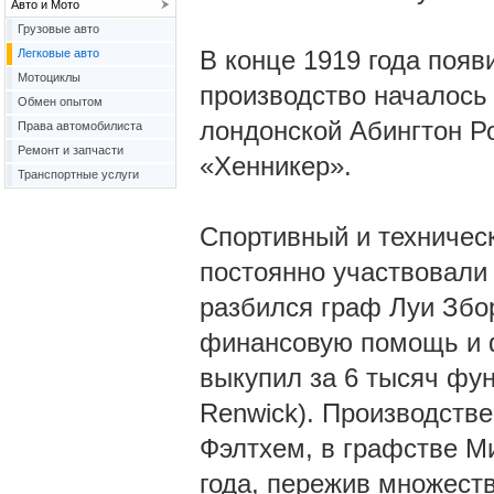
Авто и Мото
Грузовые авто
В конце 1919 года появ
Легковые авто
Мотоциклы
производство началось 
Обмен опытом
лондонской Абингтон 
Права автомобилиста
Ремонт и запчасти
«Хенникер».
Транспортные услуги
Спортивный и техническ
постоянно участвовали 
разбился граф Луи Збо
финансовую помощь и ф
выкупил за 6 тысяч фун
Renwick). Производств
Фэлтхем, в графстве Ми
года, пережив множест