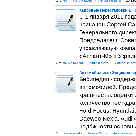
От:
leo
l
Авто и Мото
>
Легковые авто
l
28/12/
Кадровые Перестановки В Т
С 1 января 2011 го
назначен Сергей Са
Генерального директ
Председателя Совета
управляющую компа
«Атлант-М» в Украи
От:
Денис Козлов
l
Авто и Мото
>
Легковые авт
Автомобильная Энциклопеди
Бибипедия - содерж
автомобилей. Предс
краш-тесты, оценки 
количество тест-дра
Ford Focus, Hyundai A
Daewoo Nexia, Audi 
надёжности основны
От:
bibipedia.info
l
Авто и Мото
>
Легковые авто