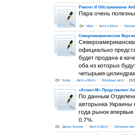
Ремонт И Обслуживание Ак
Пара очень полезны
От:
Mart
l
Авто и Мото
>
Легков
Североамериканская Версия 
Североамериканская
официально предста
будет продана в кач
оба из которых буду
четырьмя цилиндрам
От:
fxneo
l
Авто и Мото
>
Легковые авто
l
21/
«Атлант-М» Представляет А
По данным Отделени
авторынка Украины п
года рынок впервые 
0,7%.
От:
Денис Козлов
l
Авто и Мото
>
Легковые авт