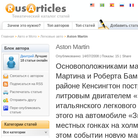
Тематический каталог статей
Зачем это нужно?
Топ авторов
Топ статей
Добавить стат
Главная
>
Авто и Мото
>
Легковые авто
>
Aston Martin
Aston Martin
Блок автора
Дмитрий
Лучшие
Опубликованно: 14/07/2008 | Показы: 15 |
Share
18 статьи онлайн
Основоположниками ма
Мартина и Роберта Бам
Связаться с автором
районе Кенсингтон пост
Подписаться на RSS
Распечатать статью
литровым двигателем «
Отправить другу
итальянского легкового 
Пере-опубликовать
статью
этого на автомобиле «З
местных гонках на холме
Категории статей
Все категории
этом событии новую ма