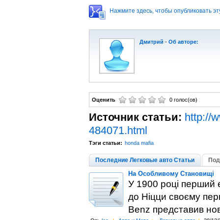
Нажмите здесь, чтобы опубликовать эту
Дмитрий
-
Об авторе:
Оценить
0 голос(ов)
Источник статьи:
http://
484071.html
Тэги статьи:
honda mafia
Последние Легковые авто Статьи
Под
На Особливому Становищі
У 1900 році перший 
до Ніцци своєму пер
Benz представив нов