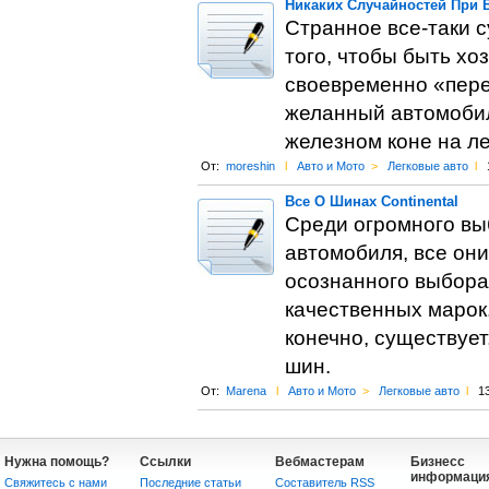
Никаких Случайностей При
Странное все-таки с
того, чтобы быть хо
своевременно «пере
желанный автомобил
железном коне на л
От:
moreshin
l
Авто и Мото
>
Легковые авто
l
Все О Шинах Continental
Среди огромного вы
автомобиля, все они
осознанного выбора
качественных марок. 
конечно, существуе
шин.
От:
Marena
l
Авто и Мото
>
Легковые авто
l
1
Нужна помощь?
Ссылки
Вебмастерам
Бизнесс
информаци
Свяжитесь с нами
Последние статьи
Составитель RSS