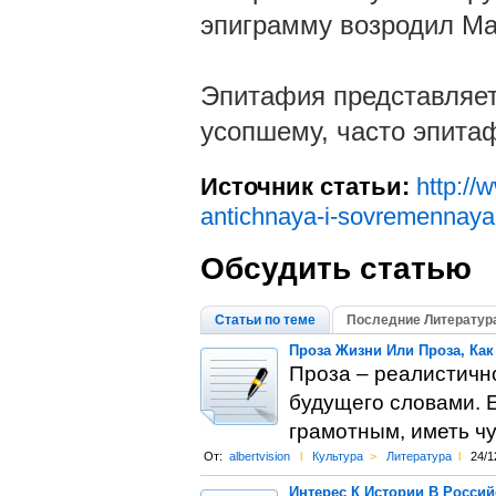
эпиграмму возродил Ма
Эпитафия представляет
усопшему, часто эпита
Источник статьи:
http://w
antichnaya-i-sovremennaya-
Обсудить статью
Статьи по теме
Последние Литератур
Проза Жизни Или Проза, Ка
Проза – реалистичн
будущего словами. Е
грамотным, иметь чув
От:
albertvision
l
Культура
>
Литература
l
24/1
Интерес К Истории В Россий