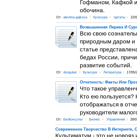
Гофманом, Кафкой и 
обочина.
От:
alevtina gajkova
l
Культура
>
Цитаты
l
22/
Возвышенная Лирика И Сур
Всю свою сознатель
природным даром и 
статье представлен
бедах России, причи
развитие событий.
От:
donguluk
l
Культура
>
Литература
l
17/05/
Отчетность: Факты Или Про
Что такое управлен
Кто ею пользуется?
отображаться в отч
руководители малого
От:
БизКонсульт
l
Бизнес
>
Управление
l
28/0
Современное Творчество В Интернете, С
Культиматум - это не новояз и