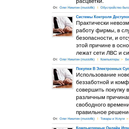
расцветки.
От:
Олег Никитин (mustofik)
l
Обустройство быт
Системы Контроля Доступом,
Практически невозм
работу фирмы, в сл
безопасности, и отс
этой причине в осн
лежат сети ЛВС и с
От:
Олег Никитин (mustofik)
l
Компьютеры
>
Бе
Покупки В Электронных Су
Использование нов
беззаботной и комфо
совершить покупку 
различным причинам:
свободного времени
правильное решение
От:
Олег Никитин (mustofik)
l
Товары и Услуги
>
Компьютерные Онлайн Игры