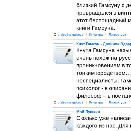
близкий Гамсуну с д
превращался в винти
этот беспощадный ми
книги Гамсуна.
От:
alevtina gajkova
l
Культура
>
Литература
l
Кнут Гамсун - Двойник Эдва
Кнута Гамсуна назы
очень похож на русс
проникновением в т
тонким юродством… 
неспециалисты. Гам
психолог - в описа
философ – в постан
От:
alevtina gajkova
l
Культура
>
Литература
l
Мой Пушкин
Сколько уже написан
каждого из нас. Для