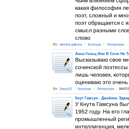
чьим влиянием сформ
какая философия ле
поэт, сложный и мно
поэт обращается с я
смысл разными слов
слово
От:
alevtina gajkova
l
Культура
>
Литература
l
Анна Гольц Или В Сочи Не 
Высказываю свое мн
сочинской поэтессы 
лишь человек, котор
оцениваю это очень вы
От:
Sanya22
l
Культура
>
Литература
l
06/07/
Кнут Гамсун - Двойник Эдва
У Кнута Гамсуна был
1952 году. На его г
промышленный регио
интеллигенция, мел