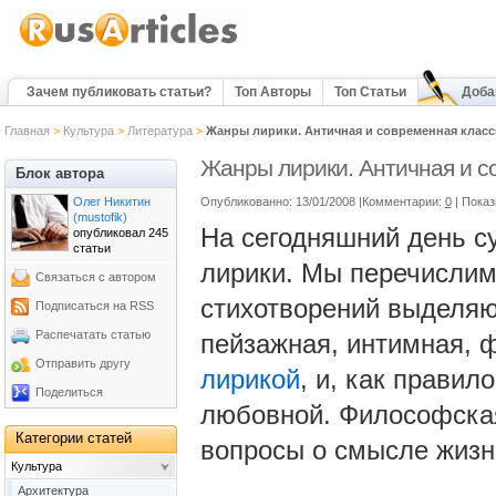
Зачем публиковать статьи?
Топ Авторы
Топ Статьи
Доба
Главная
>
Культура
>
Литература
>
Жанры лирики. Античная и современная клас
Жанры лирики. Античная и с
Блок автора
Олег Никитин
Опубликованно: 13/01/2008 |Комментарии:
0
| Пока
(mustofik)
На сегодняшний день с
опубликовал 245
статьи
лирики. Мы перечислим
Связаться с автором
стихотворений выделяю
Подписаться на RSS
Распечатать статью
пейзажная, интимная,
Отправить другу
лирикой
, и, как прави
Поделиться
любовной. Философска
Категории статей
вопросы о смысле жизн
Культура
Архитектура