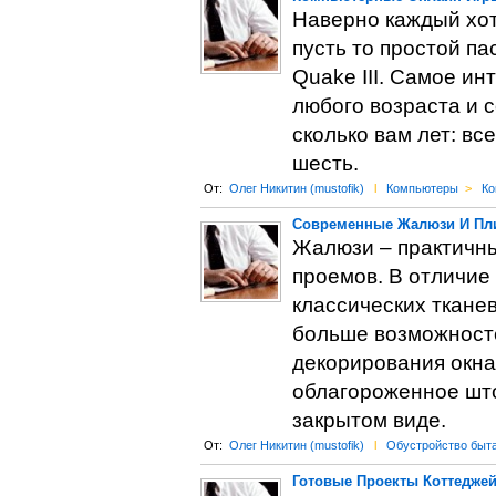
Наверно каждый хот
пусть то простой п
Quake III. Самое и
любого возраста и 
сколько вам лет: вс
шесть.
От:
Олег Никитин (mustofik)
l
Компьютеры
>
Ко
Современные Жалюзи И Пли
Жалюзи – практичны
проемов. В отличие 
классических ткане
больше возможносте
декорирования окна
облагороженное што
закрытом виде.
От:
Олег Никитин (mustofik)
l
Обустройство быт
Готовые Проекты Коттеджей