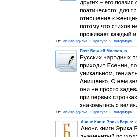
других – его поэзия
поэтического, для т
отношение к женщине
потому что стихов н
проживает каждый и
От:
alevtina gajkova
l
Культура
>
Литература
l
Поэт Божьей Милостью
Русских народных по
приходит Есенин, п
уникальном, гениал
Анищенко. О нем знаю
они не просто задев
при первых строчках
знакомьтесь с вели
От:
alevtina gajkova
l
Культура
>
Литература
l
Анонс Книги Эрика Берна: 
Анонс книги Эрика 
знаменитый психоло