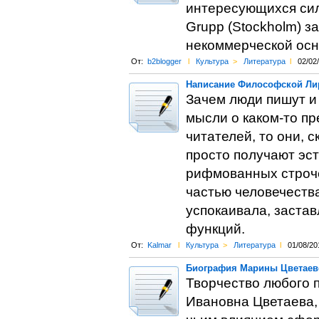
интересующихся си
Grupp (Stockholm) з
некоммерческой осно
От:
b2blogger
l
Культура
>
Литература
l
02/02
Написание Философской Ли
Зачем люди пишут и 
мысли о каком-то п
читателей, то они, 
просто получают эс
рифмованных строче
частью человечества
успокаивала, заста
функций.
От:
Kalmar
l
Культура
>
Литература
l
01/08/20
Биография Марины Цветаево
Творчество любого п
Ивановна Цветаева, 