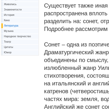
Существует также иная
Живопись
Знаменитости
распространена вплоть 
История
разделить на: сонет, о
Кино
Литература
Подробнее рассмотрим 
Музыка
Народное творчество
Театр
Сонет – одна из поэтич
Цитаты
Драматургический жанр,
Юмор
объединены по смыслу, 
излюбленный жанр Уил
стихотворения, состоящ
на итальянский и англи
катренов (четверостишь
частях мира: земля, вод
Английский же сонет со