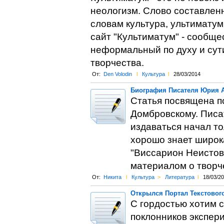
неологизм. Слово составлен
словам культура, ультиматум
сайт "Культиматум" - сообще
неформальный по духу и сути
творчества.
От:
Den Volodin
l
Культура
l
28/03/2014
Биография Писателя Юрия 
Статья посвящена 
Домбровскому. Писат
издаваться начал то
хорошо знает широка
"Виссарион Неистов
материалом о творче
От:
Никита
l
Культура
>
Литература
l
18/03/2
Открылся Портал Текстовог
С гордостью хотим 
поклонников экспер