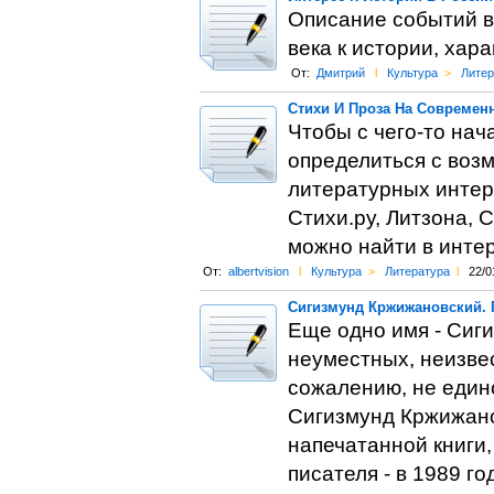
Описание событий в
века к истории, хар
От:
Дмитрий
l
Культура
>
Литер
Стихи И Проза На Современ
Чтобы с чего-то нач
определиться с возм
литературных интерн
Стихи.ру, Литзона, С
можно найти в интер
От:
albertvision
l
Культура
>
Литература
l
22/0
Сигизмунд Кржижановский. 
Еще одно имя - Сиг
неуместных, неизвес
сожалению, не един
Сигизмунд Кржижано
напечатанной книги,
писателя - в 1989 го