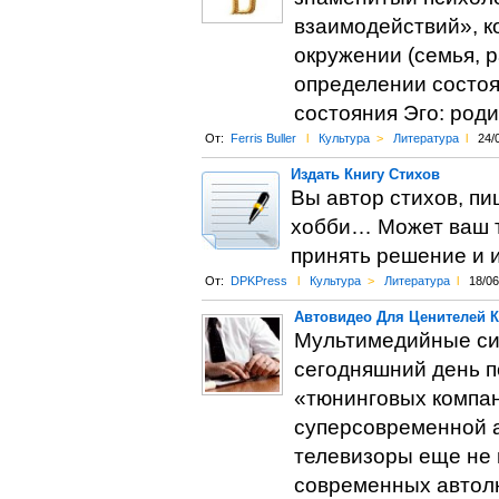
взаимодействий», к
окружении (семья, р
определении состоя
состояния Эго: роди
От:
Ferris Buller
l
Культура
>
Литература
l
24/
Издать Книгу Стихов
Вы автор стихов, пи
хобби… Может ваш т
принять решение и и
От:
DPKPress
l
Культура
>
Литература
l
18/06
Автовидео Для Ценителей К
Мультимедийные сис
сегодняшний день п
«тюнинговых компан
суперсовременной а
телевизоры еще не 
современных автол