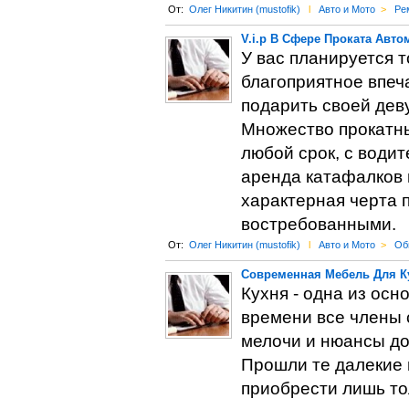
От:
Олег Никитин (mustofik)
l
Авто и Мото
>
Ре
V.i.p В Сфере Проката Авт
У вас планируется 
благоприятное впеч
подарить своей дев
Множество прокатн
любой срок, с водит
аренда катафалков и
характерная черта п
востребованными.
От:
Олег Никитин (mustofik)
l
Авто и Мото
>
Об
Современная Мебель Для Ку
Кухня - одна из осн
времени все члены 
мелочи и нюансы до
Прошли те далекие 
приобрести лишь то