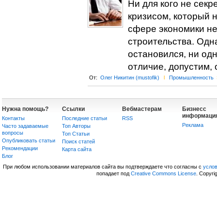
Ни для кого не секр
кризисом, который 
сфере экономики не
строительства. Одна
остановился, ни од
отличие, допустим, 
От:
Олег Никитин (mustofik)
l
Промышленность
Нужна помощь?
Ссылки
Вебмастерам
Бизнесс
информаци
Контакты
Последние статьи
RSS
Реклама
Часто задаваемые
Топ Авторы
вопросы
Топ Статьи
Опубликовать статьи
Поиск статей
Рекомендации
Карта сайта
Блог
При любом использовании материалов сайта вы подтверждаете что согласны с
усло
попадает под
Creative Commons License
. Copyri