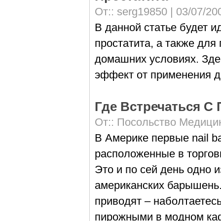
От::
serg19850
| 03/07/20
В данной статье будет и
простатита, а также для
домашних условиях. Зде
эффект от применения д
Где Встречаться С
От::
Посольство Медици
В Америке первые nail b
расположенные в торговы
Это и по сей день одно 
американских барышень. 
приводят – наболтаетесь
пирожными в модном каф