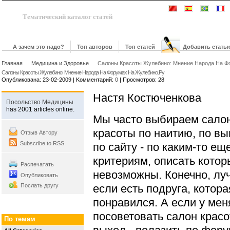
Тематический каталог статей
А зачем это надо?
Топ авторов
Топ статей
Добавить стать
Главная
Медицина и Здоровье
Салоны Красоты Жулебино: Мнение Народа На Ф
Салоны Красоты Жулебино: Мнение Народа На Форумах На Жулебино.Ру
Опубликована: 23-02-2009 | Kомментарий:
0
| Просмотров: 28
Настя Костюченкова
Посольство Медицины
has 2001 articles online.
Мы часто выбираем сало
красоты по наитию, по вы
Отзыв Автору
Subscribe to RSS
по сайту - по каким-то ещ
критериям, описать котор
Распечатать
невозможны. Конечно, лу
Опубликовать
Послать другу
если есть подруга, котора
понравился. А если у меня
посоветовать салон крас
По темам