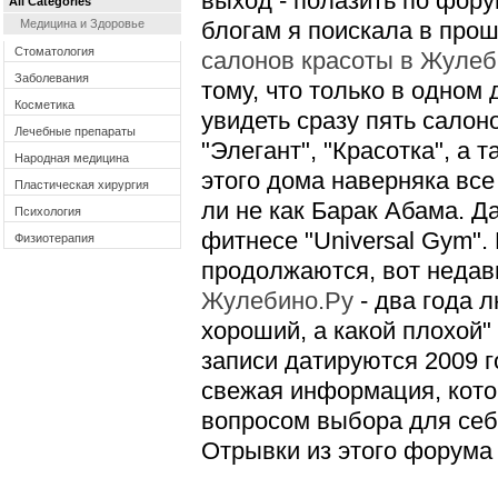
выход - полазить по фору
All Categories
Медицина и Здоровье
блогам я поискала в прош
Cтоматология
салонов красоты в Жулеб
Заболевания
тому, что только в одном
Косметика
увидеть сразу пять салон
Лечебные препараты
"Элегант", "Красотка", а 
Народная медицина
этого дома наверняка все
Пластическая хирургия
ли не как Барак Абама. Д
Психология
фитнесе "Universal Gym"
Физиотерапия
продолжаются, вот неда
Жулебино.Ру
- два года 
хороший, а какой плохой"
записи датируются 2009 г
свежая информация, кото
вопросом выбора для себ
Отрывки из этого форума