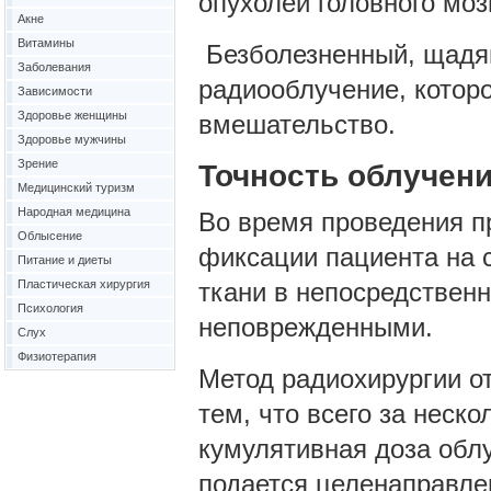
опухолей головного моз
Акне
Витамины
Безболезненный, щад
Заболевания
радиооблучение, которо
Зависимости
Здоровье женщины
вмешательство.
Здоровье мужчины
Зрение
Точность облучени
Медицинский туризм
Народная медицина
Во время проведения п
Облысение
фиксации пациента на 
Питание и диеты
Пластическая хирургия
ткани в непосредственн
Психология
неповрежденными.
Слух
Физиотерапия
Метод радиохирургии о
тем, что всего за неск
кумулятивная доза обл
подается целенаправлен