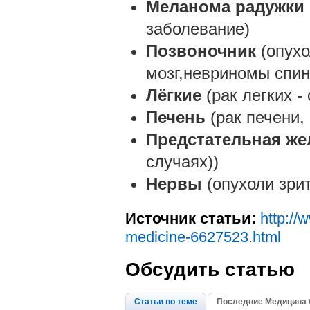
Меланома радужки
заболевание)
Позвоночник
(опухо
мозг,невриномы спин
Лёгкие
(рак легких - 
Печень
(рак печени,
Предстательная же
случаях))
Нервы
(опухоли зрит
Источник статьи:
http://
medicine-6627523.html
Обсудить статью
Статьи по теме
Последние Медицина 