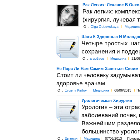
Рак Легких: Лечение В Онк
Рак легких: комплек
(хирургия, лучевая
От:
Olga Odoevskaya
l
Медицин
Шаги К Здоровью И Молодос
Четыре простых шаг
сохранения и подде
От:
argo2you
l
Медицина
l
21/06
Не Пора Ли Нам Самим Заняться Своим
Стоит ли человеку задумыват
здоровье врачам
От:
Evgeny Kirillov
l
Медицина
l
08/06/2013
l
По
Урологическая Хирургия
Урология – эта отр
заболеваний почек,
Важнейшим разделом
большинство уролог
От:
Евгения
l
Медицина
l
07/06/2013
l
Показы: