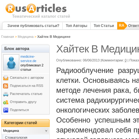
Тематический каталог статей
RA
Зачем публиковать статьи?
Топ Авторы
Топ Статьи
Отве
Главная
>
Медицина
>
Хайтек В Медицине
Хайтек В Медици
Блок автора
medicine-
Опубликованно: 06/06/2013 |Комментарии:
0
| Пока
service.de
опубликовал 2
Радиооблучение разру
статьи
Связаться с автором
клетки. Основываясь н
Подписаться на RSS
методе лечения рака, 
Распечатать статью
система радихирургиче
Отправить другу
онкологических заболев
Поделиться
Особенно успешным эт
Категории статей
зарекомендовал себя п
Медицина
Cтоматология