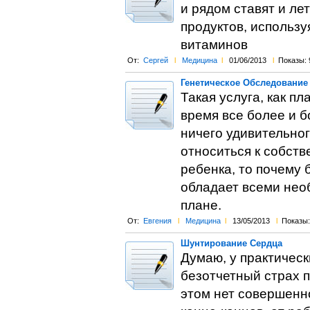
и рядом ставят и ле
продуктов, использ
витаминов
От:
Сергей
l
Медицина
l
01/06/2013
l
Показы: 
Генетическое Обследование
Такая услуга, как п
время все более и б
ничего удивительног
относиться к собств
ребенка, то почему 
обладает всеми нео
плане.
От:
Евгения
l
Медицина
l
13/05/2013
l
Показы:
Шунтирование Сердца
Думаю, у практически
безотчетный страх п
этом нет совершенно