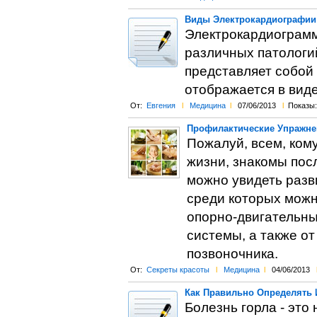
Виды Электрокардиографии
Электрокардиограмм
различных патологи
представляет собой 
отображается в виде
От:
Евгения
l
Медицина
l
07/06/2013
l
Показы:
Профилактические Упражне
Пожалуй, всем, ком
жизни, знакомы посл
можно увидеть разв
среди которых можн
опорно-двигательны
системы, а также о
позвоночника.
От:
Секреты красоты
l
Медицина
l
04/06/2013
Как Правильно Определять 
Болезнь горла - это