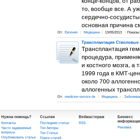
конце-концов, от ра
то, вообще все. А у
сердечно-сосудистые
основная причина см
От:
Евгения
l
Медицина
l
13/05/2013
l
Показы:
Трансплантация Стволовых 
Трансплантация гем
процедура, применяе
и костного мозга, а
1999 года в КМТ-цен
около 700 аллогенно
аллогенных транспл
От:
medicine-service.de
l
Медицина
>
Заболева
Нужна помощь?
Ссылки
Вебмастерам
Бизнесс
информаци
Контакты
Последние статьи
RSS
Реклама
Часто задаваемые
Топ Авторы
вопросы
Топ Статьи
Опубликовать статьи
Поиск статей