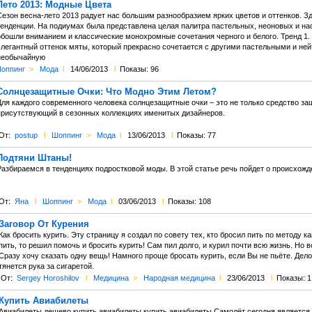
Лето 2013: Модные Цвета
езон весна-лето 2013 радует нас большим разнообразием ярких цветов и оттенков. Зд
тенденции. На подиумах была представлена целая палитра пастельных, неоновых и на
обошли вниманием и классические монохромные сочетания черного и белого. Тренд 1.
элегантный оттенок мяты, который прекрасно сочетается с другими пастельными и не
необычайную
оппинг
>
Мода
l
14/06/2013
l
Показы: 96
Солнцезащитные Очки: Что Модно Этим Летом?
Для каждого современного человека солнцезащитные очки – это не только средство за
присутствующий в сезонных коллекциях именитых дизайнеров.
От:
postup
l
Шоппинг
>
Мода
l
13/06/2013
l
Показы: 77
Подтяни Штаны!
Разбираемся в тенденциях подростковой моды. В этой статье речь пойдет о происхож
От:
Яна
l
Шоппинг
>
Мода
l
03/06/2013
l
Показы: 108
Заговор От Курения
Как бросить курить. Эту страницу я создал по совету тех, кто бросил пить по методу ка
пить, то решил помочь и бросить курить! Сам пил долго, и курил почти всю жизнь. Но в
Сразу хочу сказать одну вещь! Намного проще бросать курить, если Вы не пьёте. Дело 
тянется рука за сигаретой.
От:
Sergey Horoshilov
l
Медицина
>
Народная медицина
l
23/06/2013
l
Показы: 1
Купить Авиабилеты
Авиабилеты дешево купить авиабилеты купить авиабилеты Самолёт сегодня является