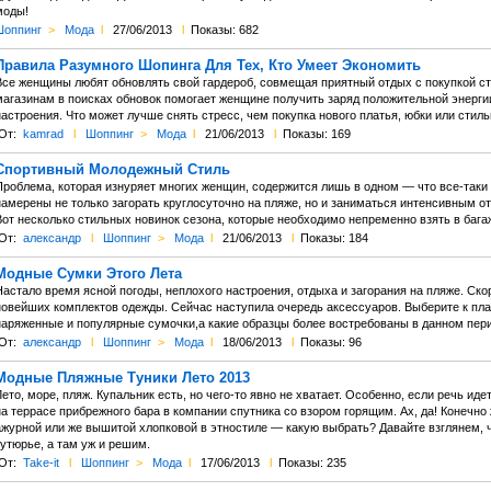
моды!
оппинг
>
Мода
l
27/06/2013
l
Показы: 682
Правила Разумного Шопинга Для Тех, Кто Умеет Экономить
Все женщины любят обновлять свой гардероб, совмещая приятный отдых с покупкой ст
магазинам в поисках обновок помогает женщине получить заряд положительной энергии
астроения. Что может лучше снять стресс, чем покупка нового платья, юбки или стил
От:
kamrad
l
Шоппинг
>
Мода
l
21/06/2013
l
Показы: 169
Спортивный Молодежный Стиль
Проблема, которая изнуряет многих женщин, содержится лишь в одном — что все-таки б
намерены не только загорать круглосуточно на пляже, но и заниматься интенсивным о
Вот несколько стильных новинок сезона, которые необходимо непременно взять в бага
От:
александр
l
Шоппинг
>
Мода
l
21/06/2013
l
Показы: 184
Модные Сумки Этого Лета
астало время ясной погоды, неплохого настроения, отдыха и загорания на пляже. Ско
новейших комплектов одежды. Сейчас наступила очередь аксессуаров. Выберите к пл
наряженные и популярные сумочки,а какие образцы более востребованы в данном перио
От:
александр
l
Шоппинг
>
Мода
l
18/06/2013
l
Показы: 96
Модные Пляжные Туники Лето 2013
ето, море, пляж. Купальник есть, но чего-то явно не хватает. Особенно, если речь иде
а террасе прибрежного бара в компании спутника со взором горящим. Ах, да! Конечно
ажурной или же вышитой хлопковой в этностиле — какую выбрать? Давайте взглянем, 
утюрье, а там уж и решим.
От:
Take-it
l
Шоппинг
>
Мода
l
17/06/2013
l
Показы: 235