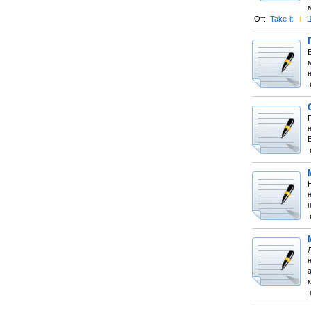
От:
Take-it
l
Ш
н
Н
Л
н
к