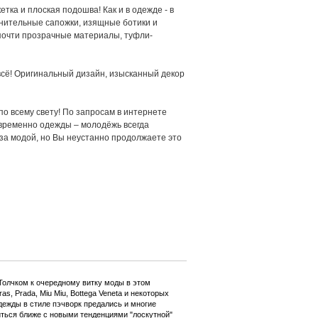
 и плоская подошва! Как и в одежде - в
нительные сапожки, изящные ботики и
почти прозрачные материалы, туфли-
 Оригинальный дизайн, изысканный декор
сему свету! По запросам в интернете
овременно одежды – молодёжь всегда
 за модой, но Вы неустанно продолжаете это
Толчком к очередному витку моды в этом
, Prada, Miu Miu, Bottega Veneta и некоторых
ежды в стиле пэчворк предались и многие
иться ближе с новыми тенденциями "лоскутной"