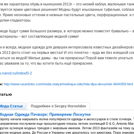
терна обувь в нынешнем 2013г – это низкий каблук, маленькая танкетка
твуется яркие цветовые решения! Модны будут изысканные туфельки, соблаз
и. Яркие неоновые оттенки и нежные пастельные цвета, перфорационные и 
алии-гладиаторы.
 сумки большого размера, в которую можно поместит буквально – всё!
атериалы – вот составляющие модной сумки!
, модная одежда для девушек интересовала известных дизайнеров по в
 2013 фото стоит на первых местах! И это понятно – куда же без изящной с
наться за модой! Милые дамы - вы так прекрасны! Порой вам тяжело угнаться
ас уважаем за то, что вы хотите быть ещё прекраснее.
s.narod.ru/index/0-2
и:
http://www.rusarticles.com/moda-statya/modnaya-odezhda-dlya-devushek-6644359.html
татью
Мода Статьи
Подробнее о Sergey Horoshilov
Модная Одежда Пэчворк: Примеряем Лоскутки
Европу начала накрывать волна популярности одежды и аксессуаров в стиле пэчворк. 
аправлении послужили еще прошлогодние показы летних коллекций D & G, Antonio Marras
других кузнецов модных трендов с мировым именем. Летом 2013 фантазиям на тему од
другие модные дома. До России и Украины уже докатилось эхо ажиотажа. Пора знаком