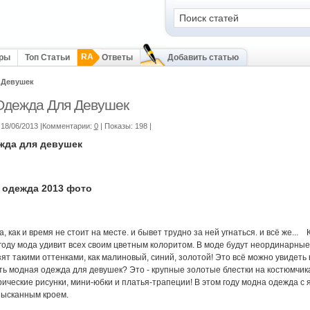
RA
оры
Топ Статьи
Ответы
Добавить статью
 Девушек
Одежда Для Девушек
18/06/2013 |Комментарии:
0
| Показы: 198
|
жда для девушек
ежда 2013 фото
 как и время не стоит на месте. и бывет трудно за ней угнаться. и всё же..
 году мода удивит всех своим цветным колоритом. В моде будут неординарн
ят такими оттенками, как малиновый, синий, золотой! Это всё можно увидеть
ть модная одежда для девушек? Это - крупные золотые блестки на костюмчика
рические рисунки, мини-юбки и платья-трапеции! В этом году модна одежда с
зысканным кроем.