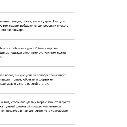
ильных вещей, обуви, аксессуаров. Поход по
, тем самым избавляя от депрессии и плохого
ьного аксессуара?
рать с собой на курорт? Коль скоро вы
тдыхом, одежда спортивного стиля вам нужна!
ж.
рее всего, вы уже успели приобрести немного
атьицам, топам, юбочкам и шортикам
де можно узнать из этой статьи.
т о том, чтобы посидеть у моря с мохито в руках
 же туники! Шелковой прозрачной, вязаной
что предложили нам для этого лета уважаемые