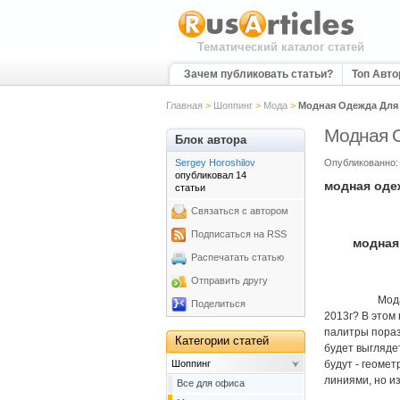
Тематический каталог статей
Зачем публиковать статьи?
Топ Авт
Главная
>
Шоппинг
>
Мода
>
Модная Одежда Для
Модная 
Блок автора
Sergey Horoshilov
Опубликованно: 
опубликовал 14
модная оде
статьи
Связаться с автором
Подписаться на RSS
модная од
Распечатать статью
Отправить другу
Мода,
Поделиться
2013г? В этом
палитры пораз
Категории статей
будет выгляде
Шоппинг
будут - геомет
линиями, но и
Все для офиса