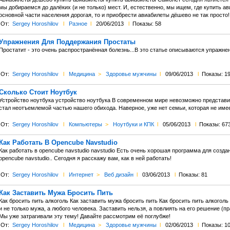
мы добираемся до далёких (и не только) мест. И, естественно, мы ищем, где купить ав
основной части населения дорогая, то и приобрести авиабилеты дёшево не так просто!
От:
Sergey Horoshilov
l
Разное
l
20/06/2013
l
Показы: 58
Упражнения Для Поддержания Простаты
Простатит - это очень распространённая болезнь...В это статье описываются упражн
От:
Sergey Horoshilov
l
Медицина
>
Здоровье мужчины
l
09/06/2013
l
Показы: 1
Сколько Стоит Ноутбук
Устройство ноутбука устройство ноутбука В современном мире невозможно представи
стал неотъемлемой частью нашего обихода. Наверное, уже нет семьи, которая не имее
От:
Sergey Horoshilov
l
Компьютеры
>
Ноутбуки и КПК
l
05/06/2013
l
Показы: 67
Как Работать В Opencube Navstudio
Как работать в opencube navstudio navstudio Есть очень хорошая программа для созд
opencube navstudio.. Сегодня я расскажу вам, как в ней работать!
От:
Sergey Horoshilov
l
Интернет
>
Веб дизайн
l
03/06/2013
l
Показы: 81
Как Заставить Мужа Бросить Пить
Как бросить пить алкоголь Как заставить мужа бросить пить Как бросить пить алкоголь
и не только мужа, а любого человека. Заставить нельзя, а повлиять на его решение (
Мы уже затрагивали эту тему! Давайте рассмотрим её поглубже!
От:
Sergey Horoshilov
l
Медицина
>
Здоровье мужчины
l
02/06/2013
l
Показы: 1