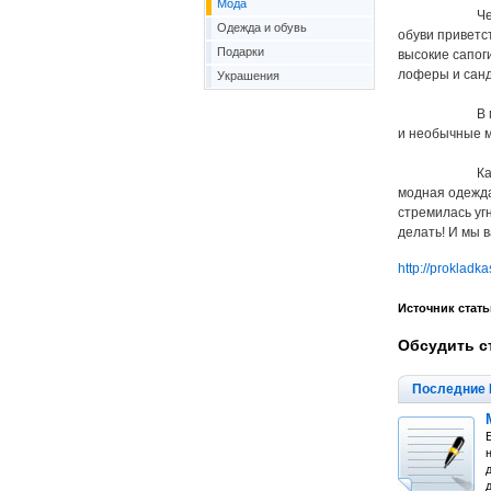
Мода
Чем же харак
Одежда и обувь
обуви приветс
Подарки
высокие сапог
лоферы и санд
Украшения
В моде будут
и необычные м
Как и всегда
модная одежда
стремилась уг
делать! И мы в
http://prokladka
Источник стать
Обсудить с
Последние 
н