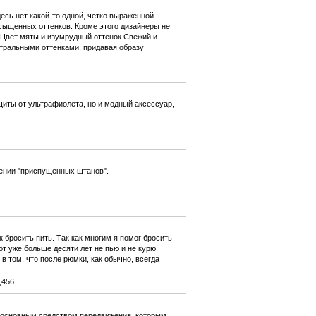
есь нет какой-то одной, четко выраженной
сыщенных оттенков. Кроме этого дизайнеры не
 Цвет мяты и изумрудный оттенок Свежий и
йтральными оттенками, придавая образу
щиты от ультрафиолета, но и модный аксессуар,
дении "приспущенных штанов".
к бросить пить. Так как многим я помог бросить
от уже больше десяти лет не пью и не курю!
в том, что после рюмки, как обычно, всегда
,456
 основным средством передвижения, которым