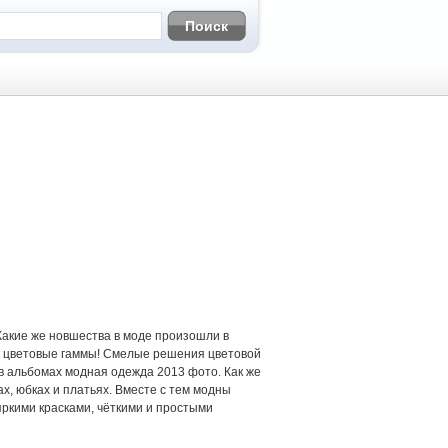
. Какие же новшества в моде произошли в
ые цветовые гаммы! Смелые решения цветовой
 в альбомах модная одежда 2013 фото. Как же
х, юбках и платьях. Вместе с тем модны
 яркими красками, чёткими и простыми