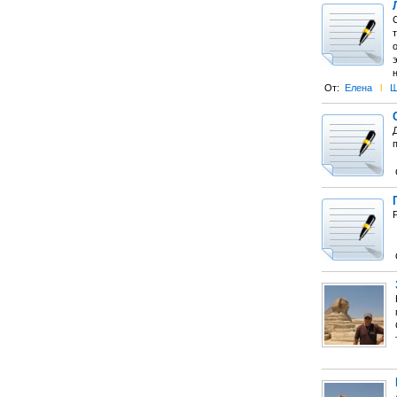
С
От:
Елена
l
Ш