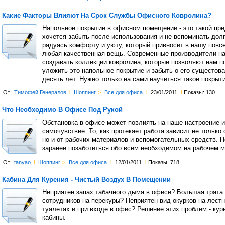
Какие Факторы Влияют На Срок Службы Офисного Ковролина?
Напольное покрытие в офисном помещении - это такой пре
хочется забыть после использования и не вспоминать долг
радуясь комфорту и уюту, который привносит в нашу повс
любая качественная вещь. Современные производители н
создавать коллекции ковролина, которые позволяют нам 
уложить это напольное покрытие и забыть о его сущестова
десять лет. Нужно только на сами научиться такое покрыт
От:
Тимофей Генералов
l
Шоппинг
>
Все для офиса
l
23/01/2011
l
Показы: 130
Что Необходимо В Офисе Под Рукой
Обстановка в офисе может повлиять на наше настроение 
самочувствие. То, как протекает работа зависит не только 
но и от рабочих материалов и вспомогательных средств. П
заранее позаботиться обо всем необходимом на рабочем м
От:
tanyao
l
Шоппинг
>
Все для офиса
l
12/01/2011
l
Показы: 718
Кабина Для Курения - Чистый Воздух В Помещении
Неприятен запах табачного дыма в офисе? Большая трата
сотрудников на перекуры? Неприятен вид окурков на лестн
туалетах и при входе в офис? Решение этих проблем - ку
кабины.