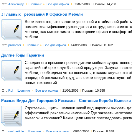
От:
Александр
l
Шоппинг
>
Все для офиса
l
03/07/2008
l
Показы: 14,238
3 Главных Требования К Офисной Мебели
Всем известно, что залогом успешной и стабильной работ
помимо квалификации руководства и сотрудников являютс
мелочи, как микроклимат в помещении офиса и комфорта
мебели.
От:
promoter
l
Шоппинг
>
Все для офиса
l
14/09/2008
l
Показы: 11,162
Долгие Годы Гарантии
С недавнего времени производители мебели существенно
гарантийный срок службы своей продукции. Закупая парт
мебели, необходимо четко понимать, в каком случае эти о
очередной рекламный труд, а в каком свидетельствуют об
новых технологий.
От:
Rul
l
Шоппинг
>
Все для офиса
l
21/08/2008
l
Показы: 10,558
Разные Виды Для Городской Рекламы - Световые Короба Вывески
Стритлайны, щиты, шалаши какой вид наружки выбрать дл
эффективной рекламной кампании? Где заказать изготовл
вывесок и табличек? Какие цели может преследовать рекл
От:
sasharticle
l
Шоппинг
>
Все для офиса
l
09/10/2008
l
Показы: 8,638