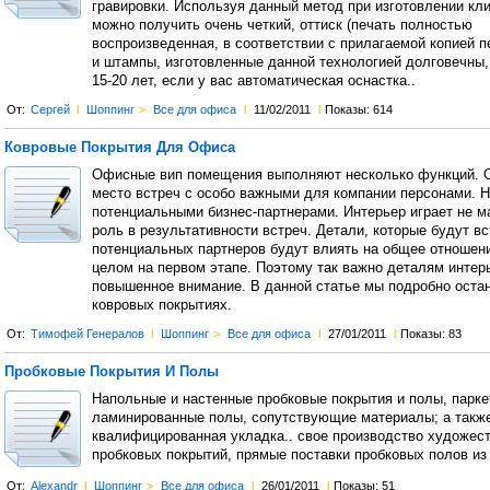
гравировки. Используя данный метод при изготовлении кли
можно получить очень четкий, оттиск (печать полностью
воспроизведенная, в соответствии с прилагаемой копией п
и штампы, изготовленные данной технологией долговечны,
15-20 лет, если у вас автоматическая оснастка..
От:
Сергей
l
Шоппинг
>
Все для офиса
l
11/02/2011
l
Показы: 614
Ковровые Покрытия Для Офиса
Офисные вип помещения выполняют несколько функций. О
место встреч с особо важными для компании персонами. Н
потенциальными бизнес-партнерами. Интерьер играет не 
роль в результативности встреч. Детали, которые будут в
потенциальных партнеров будут влиять на общее отношени
целом на первом этапе. Поэтому так важно деталям интер
повышенное внимание. В данной статье мы подробно оста
ковровых покрытиях.
От:
Тимофей Генералов
l
Шоппинг
>
Все для офиса
l
27/01/2011
l
Показы: 83
Пробковые Покрытия И Полы
Напольные и настенные пробковые покрытия и полы, парке
ламинированные полы, сопутствующие материалы; а также
квалифицированная укладка.. свое производство художес
пробковых покрытий, прямые поставки пробковых полов из 
От:
Alexandr
l
Шоппинг
>
Все для офиса
l
26/01/2011
l
Показы: 51