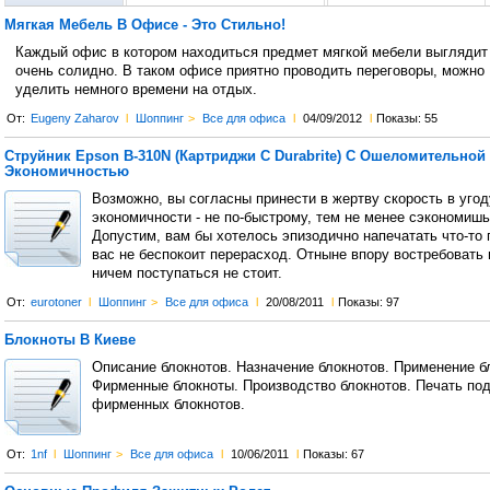
Мягкая Мебель В Офисе - Это Стильно!
Каждый офис в котором находиться предмет мягкой мебели выглядит
очень солидно. В таком офисе приятно проводить переговоры, можно
уделить немного времени на отдых.
От:
Eugeny Zaharov
l
Шоппинг
>
Все для офиса
l
04/09/2012
l
Показы: 55
Струйник Epson B-310N (Картриджи С Durabrite) С Ошеломительной
Экономичностью
Возможно, вы согласны принести в жертву скорость в угод
экономичности - не по-быстрому, тем не менее сэкономишь
Допустим, вам бы хотелось эпизодично напечатать что-то 
вас не беспокоит перерасход. Отныне впору востребовать и
ничем поступаться не стоит.
От:
eurotoner
l
Шоппинг
>
Все для офиса
l
20/08/2011
l
Показы: 97
Блокноты В Киеве
Описание блокнотов. Назначение блокнотов. Применение б
Фирменные блокноты. Производство блокнотов. Печать под
фирменных блокнотов.
От:
1nf
l
Шоппинг
>
Все для офиса
l
10/06/2011
l
Показы: 67