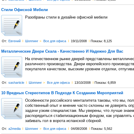
Стили Офисной Мебели
Разобраны стили в дизайне офисной мебели
От:
Евгений
l
Шоппинг
>
Все для офиса
l
19/11/2008
l
Показы: 8,125
Металлические Двери Скала - Качественно И Надежно Для Вас
На отечественном рынке дверей представлены металличес
различного производства. Двери европейского производст
покупателя качеством, высоким уровнем отделки, отпугива
От:
sasharticle
l
Шоппинг
>
Все для офиса
l
13/10/2008
l
Показы: 6,859
10 Вредных Стереотипов В Подходе К Созданию Мероприятий
Особенности российского менталитета таковы, что мы, пол
собственный опыт и мнение часто склонны не доверять о
задачи узким специалистам. Мы уверены, что лучше знаем
распорядиться стабилизационным фондом, как управлять с
забивать гол в ворота испанской сборной.
От:
a2media
l
Шоппинг
>
Все для офиса
l
04/08/2008
l
Показы: 5,562