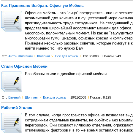
Как Правильно Выбрать Офисную Мебель
Офисная мебель - это "лицо" предприятия - она не останет
незамеченной для клиента и в существенной мере оказыва
производительность труда сотрудников. На сегодняшний д
представлен широчайший ассортимент мебели для офиса. 
бесспорно, положительный момент. Но как не "заблудиться
многообразии тумб, шкафов, офисных кресел и компьютер
Приведем несколько базовых советов, которые помогут в к
найти именно то, что нужно Вам.
От:
Антон Жизганин
l
Шоппинг
>
Все для офиса
l
12/10/2008
l
Показы: 243
Стили Офисной Мебели
Разобраны стили в дизайне офисной мебели
От:
Евгений
l
Шоппинг
>
Все для офиса
l
19/11/2008
l
Показы: 8,125
Рабочий Уголок
В том случае, когда пространство офиса не позволяет вы
сотрудникам отдельные кабинеты, не обойтись без мобил
перегородок. Они создают иллюзию отделения, ограждают
отвлекающих факторов и в то же время оставляют возмож