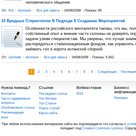
человеческого общения.
От:
Rul
l
Шоппинг
>
Все для офиса
l
04/08/2008
l
Показы: 85
10 Вредных Стереотипов В Подходе К Созданию Мероприятий
Особенности российского менталитета таковы, что мы, пол
собственный опыт и мнение часто склонны не доверять о
задачи узким специалистам. Мы уверены, что лучше знаем
распорядиться стабилизационным фондом, как управлять с
забивать гол в ворота испанской сборной.
От:
a2media
l
Шоппинг
>
Все для офиса
l
04/08/2008
l
Показы: 5,562
|
|
|
|
|
|
|
|
|
|
1
2
3
4
5
6
7
8
9
Следующая
Последня
Нужна помощь?
Ссылки
Вебмастерам
Бизнесс
информаци
Контакты
Последние статьи
RSS
Реклама
Часто задаваемые
Топ Авторы
вопросы
Топ Статьи
Опубликовать статьи
Поиск статей
Рекомендации
Карта сайта
Блог
При любом использовании материалов сайта вы подтверждаете что согласны с
усло
попадает под
Creative Commons License
. Copyri