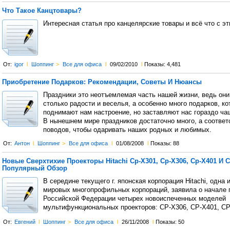
Что Такое Канцтовары?
Интересная статья про канцелярские товары и всё что с э
От:
igor
l
Шоппинг
>
Все для офиса
l
09/02/2010
l
Показы: 4,481
Приобретение Подарков: Рекомендации, Советы И Нюансы
Праздники это неотъемлемая часть нашей жизни, ведь они
столько радости и веселья, а особенно много подарков, ко
поднимают нам настроение, но заставляют нас гораздо ча
В нынешнем мире праздников достаточно много, а соответ
поводов, чтобы одаривать наших родных и любимых.
От:
Антон
l
Шоппинг
>
Все для офиса
l
01/08/2008
l
Показы: 88
Новые Сверхтихие Проекторы Hitachi Cp-X301, Cp-X306, Cp-X401 И C
Популярный Обзор
В середине текущего г. японская корпорация Hitachi, одна 
мировых многопрофильных корпораций, заявила о начале 
Российской Федерации четырех новоиспеченных моделей
мультифункциональных проекторов: CP-X306, CP-X401, CP
От:
Евгений
l
Шоппинг
>
Все для офиса
l
26/11/2008
l
Показы: 50