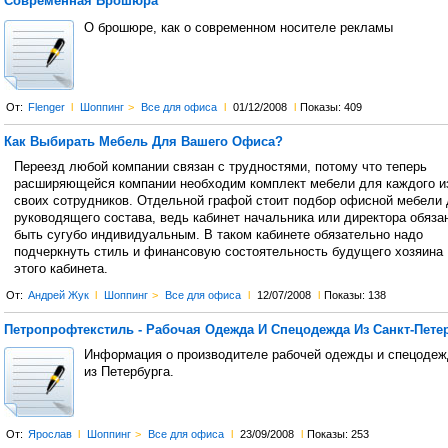
Современная Брошюра
О брошюре, как о современном носителе рекламы
От:
Flenger
l
Шоппинг
>
Все для офиса
l
01/12/2008
l
Показы: 409
Как Выбирать Мебель Для Вашего Офиса?
Переезд любой компании связан с трудностями, потому что теперь
расширяющейся компании необходим комплект мебели для каждого и
своих сотрудников. Отдельной графой стоит подбор офисной мебели
руководящего состава, ведь кабинет начальника или директора обяза
быть сугубо индивидуальным. В таком кабинете обязательно надо
подчеркнуть стиль и финансовую состоятельность будущего хозяина
этого кабинета.
От:
Андрей Жук
l
Шоппинг
>
Все для офиса
l
12/07/2008
l
Показы: 138
Петропрофтекстиль - Рабочая Одежда И Спецодежда Из Санкт-Пете
Информация о производителе рабочей одежды и спецодеж
из Петербурга.
От:
Ярослав
l
Шоппинг
>
Все для офиса
l
23/09/2008
l
Показы: 253