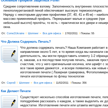
Основные Профиля Защитных Ролет
Среднее сопротивление взлому. Заполненность внутренних плоскосте
пенополиуретановой пеной обеспечивает высокую термоизоляцию.
Наряду с некоторыми другими профилями (37, 40, 41 и 45-м) – наибол
массово применяемый профиль. Перекрывает малые и средние (при
небольшой высоте) пролёты, то есть – практически все двери и нешир
окна.
От:
Come2Ukraine
l
Шоппинг
>
Все для офиса
l
17/02/2011
l
Показы: 55
Что Должна Содержать Печать?
Что должна содержать печать? Наша Компания работает в
направлении около 5 лет, в то время когда мы начинали с
деятельность, мы могли предоставить клиенту 1-2 образца
и, заказав, а в последствии получив печать, заказчик прос
счастлив, что у него оригинальная косичка, или шрифт с з
все такие время движется , и вскоре появились как новые
изготовления печати ( Лазерная гравировка, Фотополимерн
печати изготовленные по флеш технологии
От:
Сергей
l
Шоппинг
>
Все для офиса
l
11/02/2011
l
Показы: 356
Как Делают Печати
Существуют несколько способов изготовления печати, по
поподробнее рассказать о каждом, а также выделить их до
недостатки. Изготовление печати или штампа методом лаз