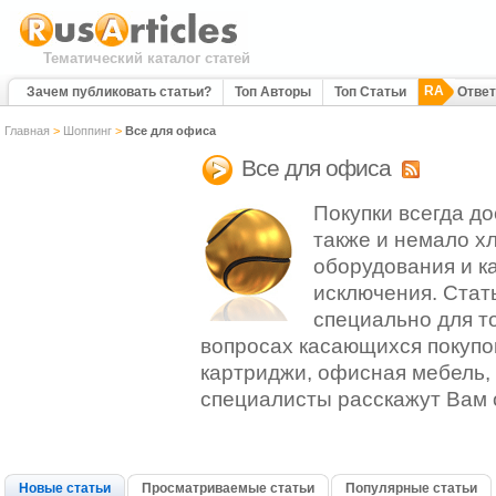
Тематический каталог статей
RA
Зачем публиковать статьи?
Топ Авторы
Топ Статьи
Отве
Главная
>
Шоппинг
>
Все для офиса
Все для офиса
Покупки всегда до
также и немало хл
оборудования и к
исключения. Стат
специально для то
вопросах касающихся покупо
картриджи, офисная мебель,
специалисты расскажут Вам 
Новые статьи
Просматриваемые статьи
Популярные статьи