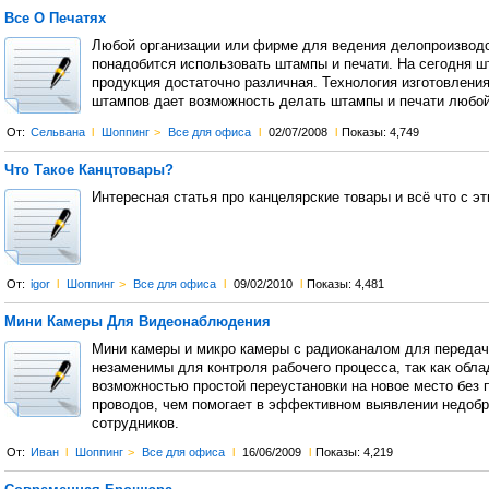
Все О Печатях
Любой организации или фирме для ведения делопроизвод
понадобится использовать штампы и печати. На сегодня 
продукция достаточно различная. Технология изготовления
штампов дает возможность делать штампы и печати любо
От:
Cельвана
l
Шоппинг
>
Все для офиса
l
02/07/2008
l
Показы: 4,749
Что Такое Канцтовары?
Интересная статья про канцелярские товары и всё что с э
От:
igor
l
Шоппинг
>
Все для офиса
l
09/02/2010
l
Показы: 4,481
Мини Камеры Для Видеонаблюдения
Мини камеры и микро камеры с радиоканалом для переда
незаменимы для контроля рабочего процесса, так как обл
возможностью простой переустановки на новое место без 
проводов, чем помогает в эффективном выявлении недоб
сотрудников.
От:
Иван
l
Шоппинг
>
Все для офиса
l
16/06/2009
l
Показы: 4,219