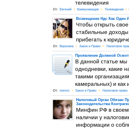
телевидения
От:
Евгений
l
Коммуникации
>
Телевидение
l
Возмещение Ндс Как Один И
Чтобы открыть свое 
стабильные доходы 
прибегать к юридич
От:
Вероника
l
Закон и Право
>
Налоговое пра
Проявление Должной Осмот
В данной статье мы 
однодневки, какие н
такими организация
камеральных) и как 
От:
merest
l
Закон и Право
>
Налоговое право
Налоговый Орган Обязан П
Законодательства Контраге
Минфин РФ в своем 
наличии у налогови
информации о соблю