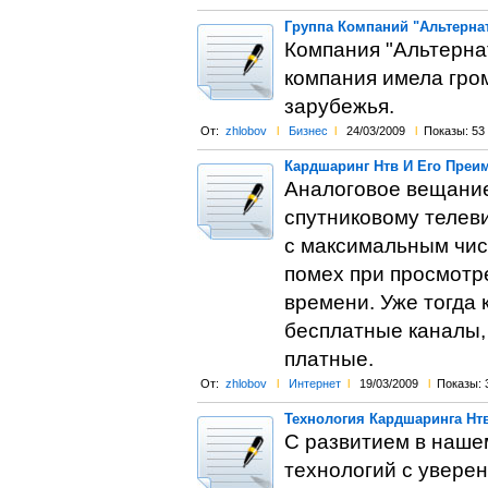
Группа Компаний "Альтернат
Компания "Альтернат
компания имела гро
зарубежья.
От:
zhlobov
l
Бизнес
l
24/03/2009
l
Показы: 53
Кардшаринг Нтв И Его Преи
Аналоговое вещание
спутниковому телев
с максимальным чис
помех при просмотр
времени. Уже тогда
бесплатные каналы,
платные.
От:
zhlobov
l
Интернет
l
19/03/2009
l
Показы: 
Технология Кардшаринга Нт
С развитием в наше
технологий с увере