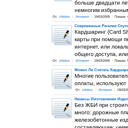
больше двадцати ле
немногим избранным,
От:
zhlobov
l
Интернет
l
19/03/2009
l
Показы: 
Современные Регалии Спутн
Кардшаринг (Card Sh
карты при помощи п
интернет, или локал
общего доступа, или
От:
zhlobov
l
Интернет
l
19/03/2009
l
Показы: 
Можно Ли Считать Кардшари
Многие пользовател
оплаты, используют
От:
zhlobov
l
Интернет
l
19/03/2
Нюансы Изготовления Издел
Без ЖБИ при строит
много: дорожные пли
железобетонные изд
составляющие: цеме