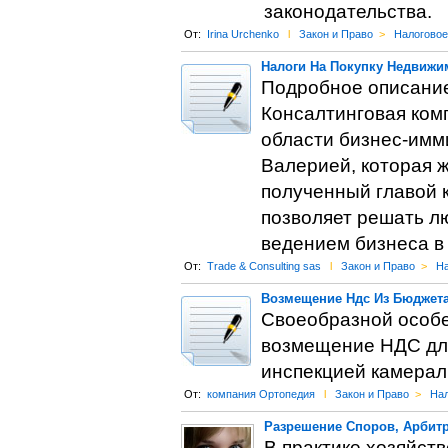
законодательства.
От:
Irina Urchenko
l
Закон и Право
>
Налоговое
Налоги На Покупку Недвижи
Подробное описание
Консалтинговая комп
области бизнес-имм
Валерией, которая ж
полученный главой к
позволяет решать л
ведением бизнеса в 
От:
Trade & Consulting sas
l
Закон и Право
>
На
Возмещение Ндс Из Бюджет
Своеобразной особе
возмещение НДС для
инспекцией камерал
От:
компания Ортопедия
l
Закон и Право
>
Нал
Разрешение Споров, Арбит
В практике хозяйст