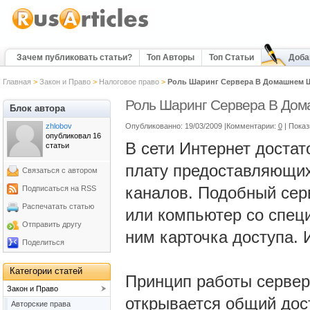
Зачем публиковать статьи?
Топ Авторы
Топ Статьи
Доба
Главная
>
Закон и Право
>
Налоговое право
>
Роль Шаринг Сервера В Домашнем Ш
Роль Шаринг Сервера В Дом
Блок автора
zhlobov
Опубликованно: 19/03/2009 |Комментарии:
0
| Пока
опубликовал 16
В сети Интернет доста
статьи
плату предоставляющих
Связаться с автором
каналов. Подобный серв
Подписаться на RSS
Распечатать статью
или компьютер со спец
Отправить другу
ним карточка доступа. 
Поделиться
Категории статей
Принцип работы серве
Закон и Право
открывается общий дост
Авторские права