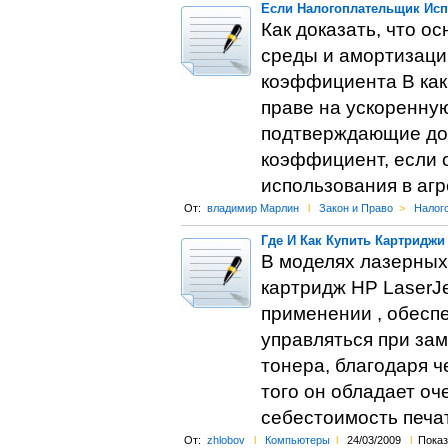
Если Налогоплательщик Исп
Как доказать, что о
среды и амортизаци
коэффициента В как
праве на ускоренну
подтверждающие до
коэффициент, если 
использования в аг
От:
владимир Марлин
l
Закон и Право
>
Налог
Где И Как Купить Картриджи 
В моделях лазерных
картридж HP LaserJe
применении , обеспе
управляться при за
тонера, благодаря ч
того он обладает оч
себестоимость печат
От:
zhlobov
l
Компьютеры
l
24/03/2009
l
Показ