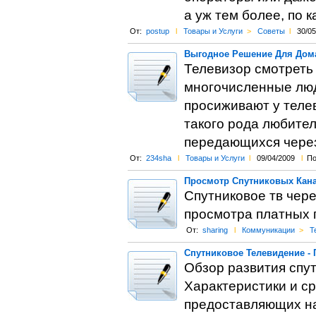
а уж тем более, по 
От:
postup
l
Товары и Услуги
>
Советы
l
30/05
Выгодное Решение Для Дома
Телевизор смотреть 
многочисленные люд
просиживают у телев
такого рода любител
передающихся через
От:
234sha
l
Товары и Услуги
l
09/04/2009
l
По
Просмотр Спутниковых Кан
Спутниковое тв чер
просмотра платных п
От:
sharing
l
Коммуникации
>
Т
Спутниковое Телевидение -
Обзор развития спут
Характеристики и с
предоставляющих на