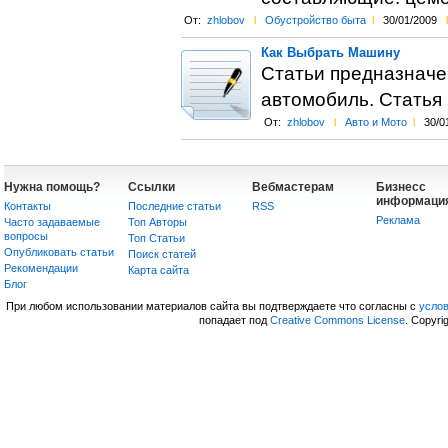
От:
zhlobov
l
Обустройство быта
l
30/01/2009
l
Как Выбрать Машину
Статьи предназначен
автомобиль. Статья
От:
zhlobov
l
Авто и Мото
l
30/0
Нужна помощь?
Ссылки
Вебмастерам
Бизнесс
информаци
Контакты
Последние статьи
RSS
Реклама
Часто задаваемые
Топ Авторы
вопросы
Топ Статьи
Опубликовать статьи
Поиск статей
Рекомендации
Карта сайта
Блог
При любом использовании материалов сайта вы подтверждаете что согласны с
усло
попадает под
Creative Commons License
. Copyri