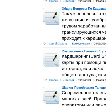
От:
zhlobov
l
Интернет
l
19/03/2009
l
Показы: 
Общие Вопросы По Кардшари
Так уж повелось, чт
желающие из соображ
трудом заработанны
транслирующихся че
приходят к кардшари
От:
Сергей Храмов
l
Коммуникации
l
04/09/201
Современные Регалии Спутн
Кардшаринг (Card Sh
карты при помощи п
интернет, или локал
общего доступа, или
От:
zhlobov
l
Интернет
l
19/03/2009
l
Показы: 
Шаринг Преображает Теледо
Современное телеви
многих людей. Правд
операторы или даже