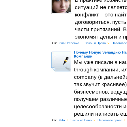
ситуаций не являет
конфликт – это най
договориться, пусть
части притязаний. 
экономят деньги и 
От:
Irina Urchenko
l
Закон и Право
>
Налоговое
Почему Новую Зеландию На
Компаний
Мы уже писали в на
through компании, 
company (в дальнейш
так звучит красивее
бизнесменов, ведущ
получаем различные
целесообразности и
решили написать ещ
От:
Yulia
l
Закон и Право
>
Налоговое право
l