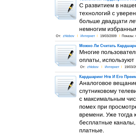
С развитием в наше
технологий с увере
больше двадцати ле
немногим избранным,
От:
zhlobov
l
Интернет
l
19/03/2009
l
Показы: 
Можно Ли Считать Кардшари
Многие пользовател
оплаты, используют
От:
zhlobov
l
Интернет
l
19/03/2
Кардшаринг Нтв И Его Преи
Аналоговое вещание
спутниковому телев
с максимальным чис
помех при просмотр
времени. Уже тогда
бесплатные каналы,
платные.