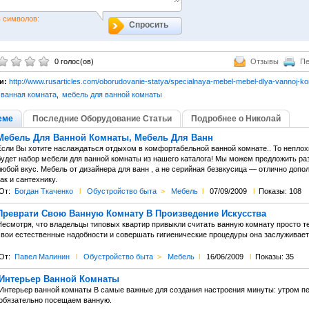
 символов:
Спросить
0 голос(ов)
Отзывы
Пе
и:
http://www.rusarticles.com/oborudovanie-statya/specialnaya-mebel-mebel-dlya-vannoj-k
ванная комната
,
мебель для ванной комнаты
еме
Последние Оборудование Статьи
Подробнее о Николай
Мебель Для Ванной Комнаты, Мебель Для Ванн
Если Вы хотите наслаждаться отдыхом в комфортабельной ванной комнате.. То непло
будет набор мебели для ванной комнаты из нашего каталога! Мы можем предложить ра
юбой вкус. Мебель от дизайнера для ванн , а не серийная безвкусица — отлично допо
ак и сантехнику.
От:
Богдан Ткаченко
l
Обустройство быта
>
Мебель
l
07/09/2009
l
Показы: 108
Преврати Свою Ванную Комнату В Произведение Искусства
Несмотря, что владельцы типовых квартир привыкли считать ванную комнату просто 
свои естественные надобности и совершать гигиенические процедуры она заслуживает
От:
Павел Малинин
l
Обустройство быта
>
Мебель
l
16/06/2009
l
Показы: 35
Интерьер Ванной Комнаты
Интерьер ванной комнаты В самые важные для создания настроения минуты: утром пе
обязательно посещаем ванную.