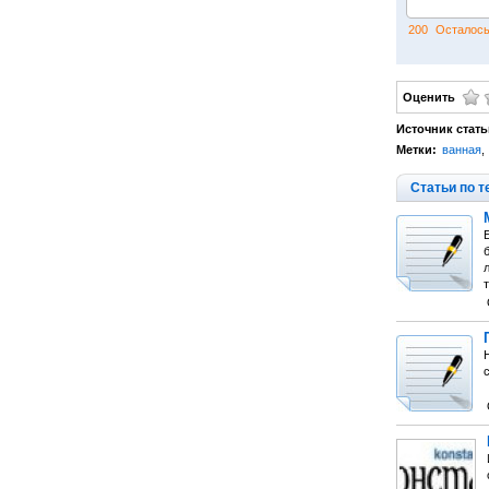
200
Осталось
Оценить
Источник стать
Метки:
ванная
,
Статьи по т
л
т