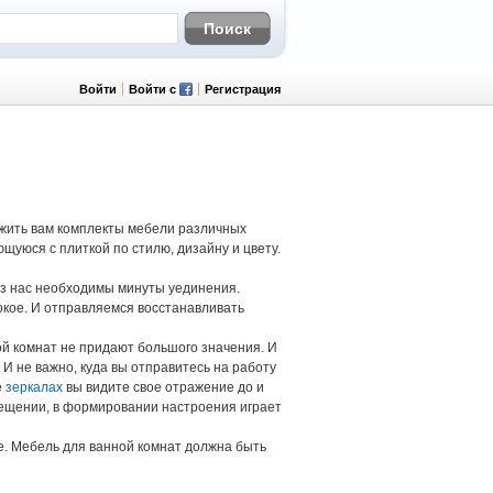
Войти
Войти с
Регистрация
жить вам комплекты мебели различных
щуюся с плиткой по стилю, дизайну и цвету.
из нас необходимы минуты уединения.
окое. И отправляемся восстанавливать
ой комнат не придают большого значения. И
 И не важно, куда вы отправитесь на работу
е
зеркалах
вы видите свое отражение до и
мещении, в формировании настроения играет
е. Мебель для ванной комнат должна быть