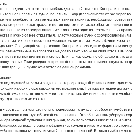
ства
жно определить, что же такое мебель для ванной комнаты. Как правило, в ста
лнительная напольная тумба, пенал или шкаф (в зависимости от размеров ва
е чем приобрести приглянувшийся ванный гарнитур необходимо проверить его
сколько ровно лежит краска, и нет ли подтеков. А так же обратите внимание 
выполненные из хромированного металла. Если одно из перечисленных прави
чества и нужно от нее отказаться. Пластмассовые ручки с хромированием или
 внешний вид через несколько месяцев эксплуатации.. Если с фурнитурой все
дальше. Следующий этап раковина. Как правило, солидные фирмы комплект
 т.к. отечественные аналоги пока не дотягивают. Чтобы не ошибиться в выбо
ет: нет ли на ней вмятин или сколов. Ели на глаз сколы не обнаружены, то 
вину на слух. Если раздастся приятный звон, то можете смело покупать понр
енних трещин и лучше отказаться от данной раковины.
ановки
а подходящей мебели и создания интерьера каждый устанавливает для себя 
тся один на один с окружающими его предметами. Поэтому интерьер должен р
 чужой вкус здесь ни при чем. А вот относительно функциональности и удобс
гут дать несколько советов.
 у вас в ванной комнате полы с подогревом, то лучше приобрести тумбу или 
становлена вплотную к боковой стене и ванне. Это облегчит вам уборку и со
выбора моделей тумбочек и шкафчиков, то он полностью зависит от габарито
Например, вы пока не успели обзавестись семьей и живете в квартире с компа
умба под раковину с регулируемой по высоте полочкой. В такую тумбочку ле