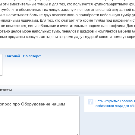
ы эти вместительные тумбы и для тех, кто пользуется крупногабаритными фил
тумбе, что обеспечивает их легкую замену и не портит внешний вид ванной 
емья насчитывает больше двух человек можно приобрести небольшую тумбу, у
омпактными ящичками. Для тех, кто считает, что кроме тумбы под раковину и 
 не поместится, есть небольшие и вместительные подвесные шкафчики. Для 
отано целое море напольных тумб, пеналов и шкафов и комплектов мебели бо
ные продавцы-консультанты, они вовремя дадут мудрый совет и помогут сори
Николай
-
Об авторе:
Ответы
Есть Открытые Голосовые 
собираются люди для общ