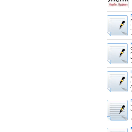
Р
О
К
д
о