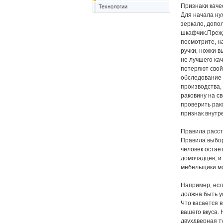
Признаки каче
Технологии
Для начала ну
зеркало, допо
шкафчик.Прежд
посмотрите, на
ручки, ножки 
не лучшего ка
потеряют свой
обследование 
производства,
раковину на св
проверить рако
признак внутр
Правила расст
Правила выбор
человек остае
домочадцев, и
мебельщики мо
Например, если
должна быть у
Что касается 
вашего вкуса. 
двухдверная т