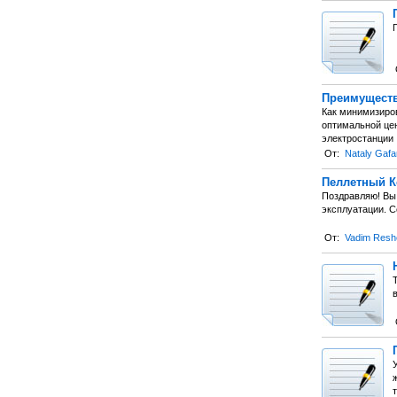
П
Преимуществ
Как минимизиров
оптимальной це
электростанции
От:
Nataly Gafa
Пеллетный К
Поздравляю! Вы 
эксплуатации. 
От:
Vadim Resh
ж