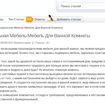
RA
оры
Топ Статьи
Ответы
Добавить статью
ециальная Мебель-Мебель Для Ванной Комнаты
ная Мебель-Мебель Для Ванной Комнаты
09/08/2010 |Комментарии:
0
| Показы: 18
|
 несколькими производителями мебели для ванной комнат, мы можем предло
вых категорий. Более того, мы старались подбирать мебель, идеально сочетаю
 того, какой бы дружной не была ваша семья и гостеприимным дом, каждому 
й после напряженного трудового дня больше всего мы мечтаем о тишине и п
ргию и бодрость духа куда? Ну конечно, в ванную комнату.
е суетливых будней и быстротечных выходных многие из нас интерьеру ванн
 от того, с каким настроением вы выйдите из дома, будет зависеть ваш успех.
свидание. А создается настроение как раз в ванной комнате, ведь именно в е
щего душа и прочих привычных процедур. И все, что окружает вас в этом по
леднюю роль.
а помещение компактное, отсюда и требования, предъявляемые к обстановк
ественной и функциональной.