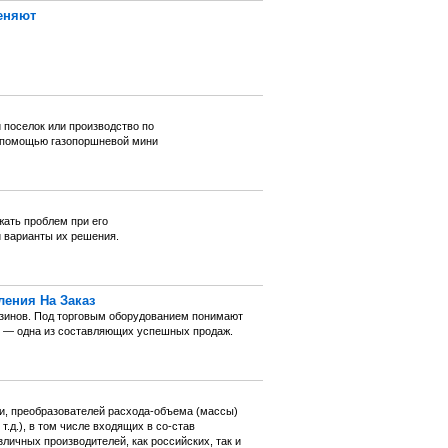
меняют
 поселок или производство по
с помощью газопоршневой мини
жать проблем при его
 варианты их решения.
ления На Заказ
азинов. Под торговым оборудованием понимают
ие — одна из составляющих успешных продаж.
ти, преобразователей расхода-объема (массы)
т.д.), в том числе входящих в со-став
личных производителей, как российских, так и