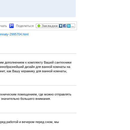
чать
Поделиться
omnaty-2995704.html
хим дополнением к комплекту Вашей сантехники
зннобразнейший дизайн для ванной комнаты на
лнит, как Вашу керамику для ванной комнаты,
техническим помещением, где можно отправлять
 значительно большего внимания.
ред работой и вечером перед сном, мы