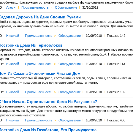
зарубежных. Конструкция установки создана на базе функционально законченных блок
От:
Алеся
l
Промышленность
>
Оборудование
l
31/10/2012
Садовая Дорожка На Даче Своими Руками
Чтобы создать содовые дорожки, первым делом необходимо произвести разметку участ
орожки, их ширина должна быть не менее 0.5 метра и не более 1 метра. Для автомобил
От:
Николай
l
Промышленность
>
Оборудование
l
10/09/2010
l
Показы: 142
Постройка Дома Из Термоблоков
ТермоДОМ - это дом, стены которого сложены из полых пенополистирольных блоков за
называются термоблоками и являются, по сути, несъемной опалубкой. Набирая прочно
дания.
От:
Николай
l
Промышленность
>
Оборудование
l
10/09/2010
l
Показы: 113
Дом Из Самана-Экологически Чистый Дом
Саман это строительный материал, состоящий из земли, воды, глины, соломы и песка.
осле замеса – пока состав еще не потерял своей эластичности.
От:
Николай
l
Промышленность
>
Оборудование
l
10/09/2010
l
Показы: 102
С Чего Начать Строительство Дома Из Ракушняка?
Для возведения стен подойдет абсолютно любой материал (ракушняк, кирпич, газобето
материале мы не будем. Для этого в сети существует много ресурсов с подробным опи
профессиональные строители
От:
Николай
l
Промышленность
>
Оборудование
l
10/09/2010
l
Показы: 436
Постройка Дома Из Газобетона, Его Преимущества