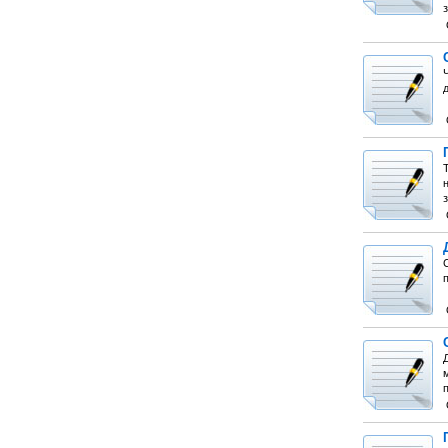
д
з
п