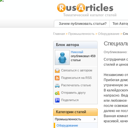
Тематический каталог статей
Зачем публиковать статьи?
Топ Авт
Главная
>
Промышленность
>
Оборудование
>
Сп
Специаль
Блок автора
Николай
Опубликованно: 
опубликовал 459
Сотрудничая с
статьи
стилей и цено
Связаться с автором
Независимо от
Подписаться на RSS
Прибегая домо
утраченную эне
Распечатать статью
В калейдоскоп
Отправить другу
напрасно. Ведь
Поделиться
или любовное 
после освежаю
далеко не пос
Категории статей
Ванная комнат
Промышленность
красивой, кач
Оборудование