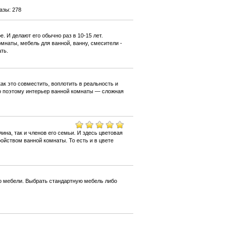
азы: 278
. И делают его обычно раз в 10-15 лет.
мнаты, мебель для ванной, ванну, смесители -
ть.
ак это совместить, воплотить в реальность и
о поэтому интерьер ванной комнаты — сложная
ина, так и членов его семьи. И здесь цветовая
ойством ванной комнаты. То есть и в цвете
о мебели. Выбрать стандартную мебель либо