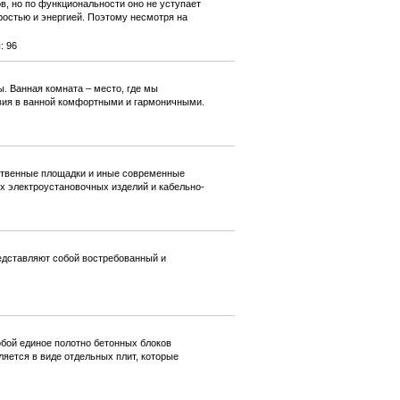
в, но по функциональности оно не уступает
остью и энергией. Поэтому несмотря на
: 96
. Ванная комната – место, где мы
овия в ванной комфортными и гармоничными.
ственные площадки и иные современные
х электроустановочных изделий и кабельно-
едставляют собой востребованный и
бой единое полотно бетонных блоков
ется в виде отдельных плит, которые