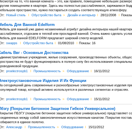
Несмотря на то, что ванная комната – это, как правило, помещение небольших размеро
другим помещениям в квартире. Здесь мы полностью расслабляемся, заряжаемся бодр
небольшое пространство, нужно постараться создать соответствующую атмосферу.
От:
Новый стиль
l
Обустройство быта
>
Дизайн и интерьер
l
28/11/2008
l
Показы
Мебель Для Ванной Edelform
Мебель для ванной уже давно незаменимый атрибут дизайна интерьера нашей квартиры
расслабляемся, отдохаем в теплой или прохладной ванной. Очень важно сделать усл
Мебель для ванной EDELFORM предлагает широкий спектр моделей.
От:
swapps
l
Обустройство быта
l
01/08/2010
l
Показы: 16
Кабель Ввг - Основные Достоинства
Административные учреждения, жилые сооружения, производственных объекты, обще
пространства не будут функционировать в полную силу без использования специальны
проводниковой продукции.
От:
proelectrospb1
l
Промышленность
>
Оборудование
l
16/11/2012
Электроустановочные Изделия И Их Функции
На сегодняшний день современные и разнообразные электроустановочные изделия пр
популярный товар, который активно используется в различных сегментах и отраслях.
От:
proelectrospb1
l
Промышленность
>
Оборудование
l
15/11/2012
Пбзгу (Покрытие Бетонное Защитное Гибкое Универсальное)
Покрытие ПБЗГУ (покрытие бетонное защитное гибкое универсальное) представляет со
соединенных между собой замоноличенным искусственным канатом. Покрытие поставля
собираются в единое полотно.
От:
Александр
l
Промышленность
>
Оборудование
l
15/11/2012