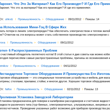
Паронит. Что Это За Материал? Как Его Производят? И Где Его При
аронит. Что это за материал? Как его производят? И где его применяют.
От:
uhkvlz
l
Промышленность
>
Оборудование
l
09/11/2012
l
Показы: 14
а Использования Мини-Тэц В Сфере Жкх
ать потери в линиях электропередач? Как обеспечить электричеством и теплом жилой
не? Ответом на эти вопросы может стать собственное производство электроэнергии 
rova
l
Промышленность
>
Оборудование
l
09/11/2012
отел- 6 Распространенных Проблем
счастливый обладатель пеллетного котла! В этой статье я даю советы как можно избе
Сегодня перечисляем самые распространенные проблемы, причины их возникновения и
etnikov
l
Промышленность
>
Оборудование
l
04/11/2012
Нестандартное Торговое Оборудование И Преимущества Его Изготов
Торговое оборудование — это специальные технические устройства и мебель для маг
витрины; стеллажи; прилавки; стойки; и многое другое. Хорошее торговое оборудован
От:
fatfox
l
Промышленность
>
Оборудование
l
02/11/2012
l
Показы: 13
Проливная Установка Заводской Лаборатории
Установка предназначена для поверки и калибровки расходомеров и счетчиков жидкос
идкости различного типа (тур-бинных, электромагнитных, ультразвуковых, вихревых и 
теплосчетчиков. Проведение указанных работ возможно для приборов производства раз