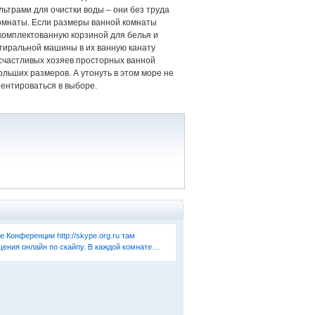
ьтрами для очистки воды – они без труда
комнаты. Если размеры ванной комнаты
комплектованную корзиной для белья и
стиральной машины в их ванную канату
счастливых хозяев просторных ванной
льших размеров. А утонуть в этом море не
ентироваться в выборе.
Конференции http://skype.org.ru там
ения онлайн по скайпу. В каждой комнате…