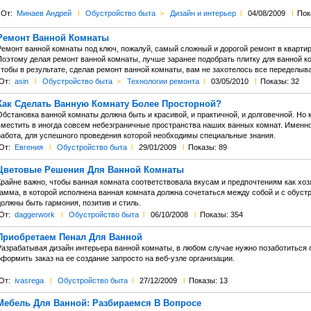
От:
Минаев Андрей
l
Обустройство быта
>
Дизайн и интерьер
l
04/08/2009
l
Пок
Ремонт Ванной Комнаты
емонт ванной комнаты под ключ, пожалуй, самый сложный и дорогой ремонт в квартире
Поэтому делая ремонт ванной комнаты, лучше заранее подобрать плитку для ванной ко
чтобы в результате, сделав ремонт ванной комнаты, вам не захотелось все переделыва
От:
asin
l
Обустройство быта
>
Технологии ремонта
l
03/05/2010
l
Показы: 32
Как Сделать Ванную Комнату Более Просторной?
бстановка ванной комнаты должна быть и красивой, и практичной, и долговечной. Но к
вместить в иногда совсем небезграничные пространства наших ванных комнат. Именн
работа, для успешного проведения которой необходимы специальные знания.
От:
Евгения
l
Обустройство быта
l
29/01/2009
l
Показы: 89
Цветовые Решения Для Ванной Комнаты
райне важно, чтобы ванная комната соответствовала вкусам и предпочтениям как хозя
гамма, в которой исполнена ванная комната должна сочетаться между собой и с обустр
олжны быть гармония, позитив и стиль.
От:
daggerwork
l
Обустройство быта
l
06/10/2008
l
Показы: 354
Приобретаем Пенал Для Ванной
Разрабатывая дизайн интерьера ванной комнаты, в любом случае нужно позаботиться 
формить заказ на ее создание запросто на веб-узле организации.
От:
ivasrega
l
Обустройство быта
l
27/12/2009
l
Показы: 13
Мебель Для Ванной: Разбираемся В Вопросе