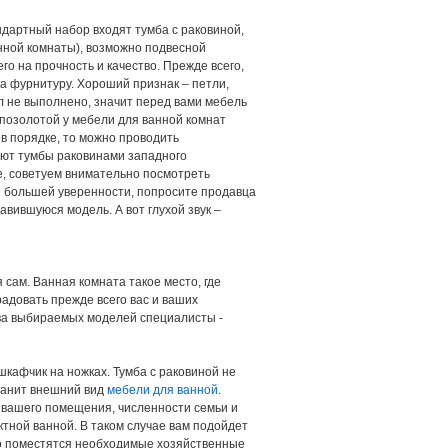
ндартный набор входят тумба с раковиной,
нной комнаты), возможно подвесной
 на прочность и качество. Прежде всего,
на фурнитуру. Хороший признак – петли,
л не выполнено, значит перед вами мебель
 позолотой у мебели для ванной комнат
 в порядке, то можно проводить
уют тумбы раковинами западного
ре, советуем внимательно посмотреть
для большей уверенности, попросите продавца
авившуюся модель. А вот глухой звук –
сам. Ванная комната такое место, где
адовать прежде всего вас и ваших
тва выбираемых моделей специалисты -
шкафчик на ножках. Тумба с раковиной не
хранит внешний вид
мебели для ванной
.
в вашего помещения, численности семьи и
ктной ванной. В таком случае вам подойдет
гко поместятся необходимые хозяйственные