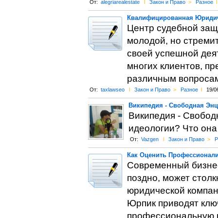
От:
alegriarealestate
l
Закон и Право
>
Разное
l
Квалифицированная Юриди
Центр судебной защ
молодой, но стреми
своей успешной дея
многих клиентов, п
различным вопроса
От:
taxlawseo
l
Закон и Право
>
Разное
l
19/0
Википедия - Свободная Эн
Википедия - Свобод
идеологии? Что она
От:
Vazgen
l
Закон и Право
>
Р
Как Оценить Профессионал
Современный бизнес
поздно, может столк
юридической компан
Юрпик приводят клю
профессиональную ю