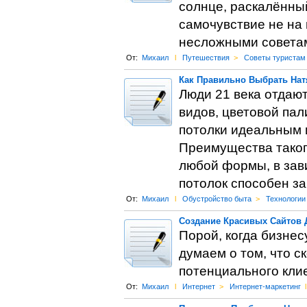
солнце, раскалённый
самочувствие не на 
несложными совета
От:
Михаил
l
Путешествия
>
Советы туристам
Как Правильно Выбрать Нат
Люди 21 века отдаю
видов, цветовой па
потолки идеальным 
Преимущества такого
любой формы, в зав
потолок способен за
От:
Михаил
l
Обустройство быта
>
Технологии
Создание Красивых Сайтов 
Порой, когда бизнес
думаем о том, что с
потенциального кли
От:
Михаил
l
Интернет
>
Интернет-маркетинг
l