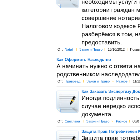
необходимы услуги н
категории граждан 
совершение нотариа
Налоговом кодексе Р
разберёмся в том, н
предоставить.
От:
Natali
l
Закон и Право
l
15/10/2012
l
Показ
Как Оформить Наследство
А начинать нужно с ответа н
родственником наследодателю,
От:
Правовед
l
Закон и Право
>
Разное
l
11/1
Как Заказать Экспертизу До
Иногда подлинность
случае нередко исп
документа.
От:
Светлана
l
Закон и Право
>
Разное
l
08/0
Защита Прав Потребителей 
Защита прав потреб