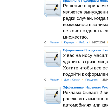
Правильно Подбираем Няню
Решение о привлече
является вынужденны
редки случаи, когда
возможность занимат
не хочет отдавать с
множество.
От:
Михаил
l
Карьера
>
Работа
l
02/07/2009
l
Оформление Праздника. Как
У вас на носу масш
ударить в грязь лиц
Хотите чтобы все о
подойти к оформлен
От:
Михаил
l
Дом и Семья
>
Праздники
l
26/0
Эффективная Наружная Рек
Реклама бывает 2 в
рассказать именно 
автомобилях или ка