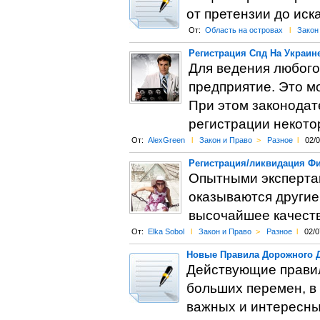
от претензии до иска
От:
Область на островах
l
Закон
Регистрация Спд На Украин
Для ведения любого
предприятие. Это м
При этом законодат
регистрации некото
От:
AlexGreen
l
Закон и Право
>
Разное
l
02/
Регистрация/ликвидация Фи
Опытными экспертам
оказываются другие
высочайшее качеств
От:
Elka Sobol
l
Закон и Право
>
Разное
l
02/0
Новые Правила Дорожного 
Действующие правил
больших перемен, в 
важных и интересных