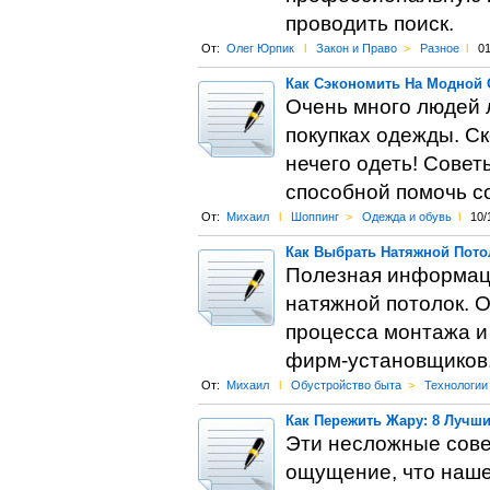
проводить поиск.
От:
Олег Юрпик
l
Закон и Право
>
Разное
l
01
Как Сэкономить На Модной
Очень много людей л
покупках одежды. Ск
нечего одеть! Совет
способной помочь со
От:
Михаил
l
Шоппинг
>
Одежда и обувь
l
10/
Как Выбрать Натяжной Пото
Полезная информаци
натяжной потолок. 
процесса монтажа и
фирм-установщиков
От:
Михаил
l
Обустройство быта
>
Технологии
Как Пережить Жару: 8 Лучш
Эти несложные совет
ощущение, что наше