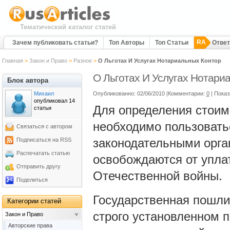
Тематический каталог статей
RA
Зачем публиковать статьи?
Топ Авторы
Топ Статьи
Отве
Главная
>
Закон и Право
>
Разное
>
О Льготах И Услугах Нотариальных Контор
О Льготах И Услугах Нотари
Блок автора
Михаил
Опубликованно: 02/06/2010 |Комментарии:
0
| Пока
опубликовал 14
Для определения стоимо
статьи
необходимо пользовать
Связаться с автором
законодательными орга
Подписаться на RSS
Распечатать статью
освобождаются от упла
Отправить другу
Отечественной войны.
Поделиться
Государственная пошли
Категории статей
строго установленном п
Закон и Право
Авторские права