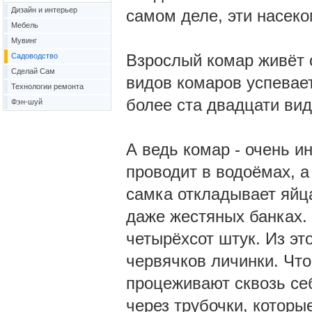
Дизайн и интерьер
самом деле, эти насек
Мебель
Мувинг
Взрослый комар живёт о
Садоводство
Сделай Сам
видов комаров успевае
Технологии ремонта
более ста двадцати вид
Фэн-шуй
А ведь комар - очень и
проводит в водоёмах, а
самка откладывает яйца
даже жестяных банках.
четырёхсот штук. Из эт
червячков личинки. Что
процеживают сквозь се
через трубочки, которы