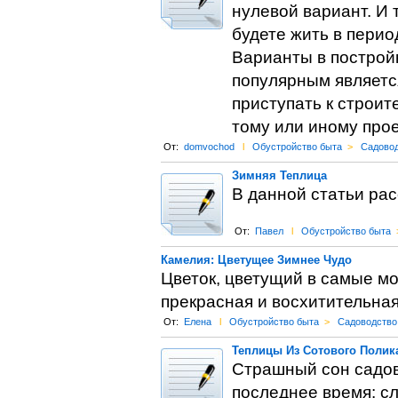
нулевой вариант. И 
будете жить в перио
Варианты в построй
популярным являетс
приступать к строит
тому или иному прое
От:
domvochod
l
Обустройство быта
>
Садово
Зимняя Теплица
В данной статьи рас
От:
Павел
l
Обустройство быта
Камелия: Цветущее Зимнее Чудо
Цветок, цветущий в самые мо
прекрасная и восхитительная
От:
Елена
l
Обустройство быта
>
Садоводство
Теплицы Из Сотового Полик
Страшный сон садов
последнее время: с