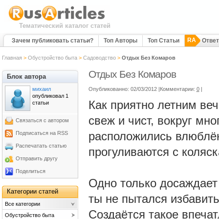
Тематический каталог статей
RA
Зачем публиковать статьи?
Топ Авторы
Топ Статьи
Отве
Главная
>
Обустройство быта
>
Садоводство
>
Отдых Без Комаров
Отдых Без Комаров
Блок автора
михаил
Опубликованно: 02/03/2012 |Комментарии:
0
|
опубликовал 1
Как приятно летним веч
статьи
свеж и чист, вокруг мн
Связаться с автором
расположились влюблё
Подписаться на RSS
Распечатать статью
прогуливаются с коляс
Отправить другу
Поделиться
Одно только досаждает
Категории статей
ты не пытался избавить
Все категории
Создаётся такое впечатл
Обустройство быта