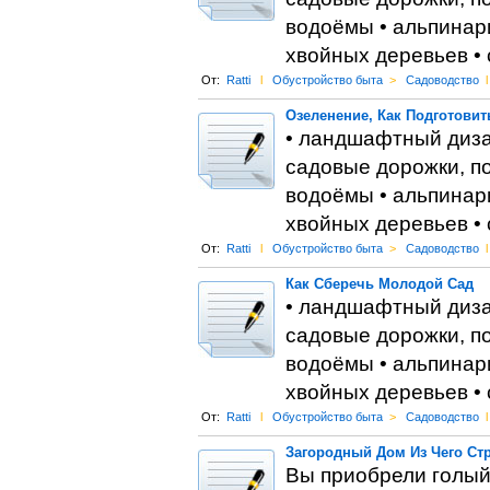
водоёмы • альпинари
хвойных деревьев •
От:
Ratti
l
Обустройство быта
>
Садоводство
l
Озеленение, Как Подготовит
• ландшафтный диза
садовые дорожки, по
водоёмы • альпинари
хвойных деревьев •
От:
Ratti
l
Обустройство быта
>
Садоводство
l
Как Сберечь Молодой Сад
• ландшафтный диза
садовые дорожки, по
водоёмы • альпинари
хвойных деревьев •
От:
Ratti
l
Обустройство быта
>
Садоводство
l
Загородный Дом Из Чего Ст
Вы приобрели голый 