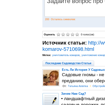
200
Осталось символов:
Оценить
0 голос(ов)
Источник статьи:
http://
komarov-5710698.html
Метки:
уничтожитель комаров
,
уничтожение комар
Последние Садоводство Статьи
Есть Ли История У Садовы
Садовые гномы - не 
преданию, они обер
От:
Татьяна Asterixa
l
Обустройс
Зачем Нам Сад?
• ландшафтный диза
садовые дорожки, по