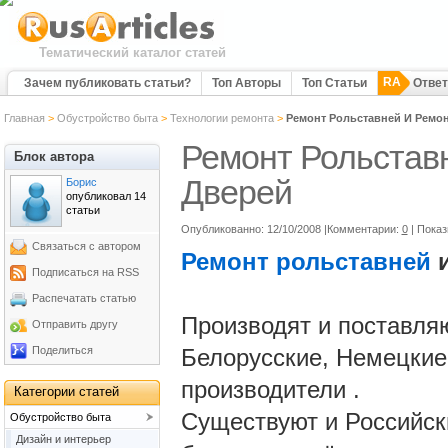
Тематический каталог статей
RA
Зачем публиковать статьи?
Топ Авторы
Топ Статьи
Отве
Главная
>
Обустройство быта
>
Технологии ремонта
>
Ремонт Рольставней И Ремон
Ремонт Рольстав
Блок автора
Дверей
Борис
опубликовал 14
статьи
Опубликованно: 12/10/2008 |Комментарии:
0
| Пока
Связаться с автором
Ремонт рольставней
Подписаться на RSS
Распечатать статью
Производят и поставля
Отправить другу
Поделиться
Белорусские, Немецкие
производители .
Категории статей
Существуют и Российск
Обустройство быта
Дизайн и интерьер