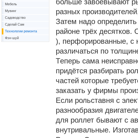
больше завоёвывают ры
Мебель
разных производителей
Мувинг
Садоводство
Затем надо определить
Сделай Сам
районе трёх десятков.
Технологии ремонта
Фэн-шуй
), перфорированные, с
различаться по толщине
Теперь сама неисправн
придётся разбирать рол
частей которые требует
заказать у фирмы прои
Если рольставня с элек
разнообразия двигателе
для роллет бывают с а
внутривальные. Изготав