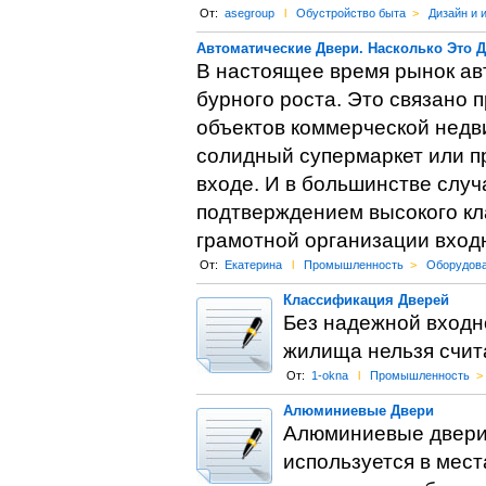
От:
asegroup
l
Обустройство быта
>
Дизайн и 
Автоматические Двери. Насколько Это 
В настоящее время рынок ав
бурного роста. Это связано 
объектов коммерческой недв
солидный супермаркет или п
входе. И в большинстве случ
подтверждением высокого кл
грамотной организации вход
От:
Екатерина
l
Промышленность
>
Оборудов
Классификация Дверей
Без надежной входн
жилища нельзя счит
От:
1-okna
l
Промышленность
>
Алюминиевые Двери
Алюминиевые двери 
используется в мест