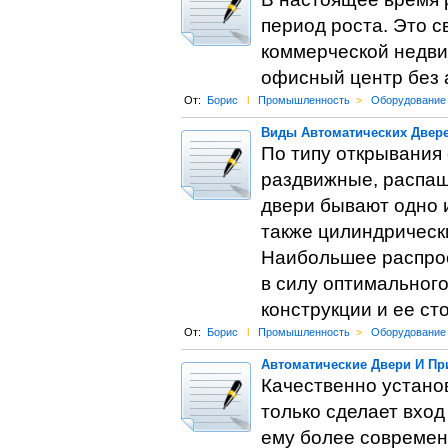
период роста. Это с
коммерческой недви
офисный центр без 
От:
Борис
l
Промышленность
>
Оборудование
Виды Автоматических Двер
По типу открывания
раздвижные, распаш
двери бывают одно 
также цилиндрически
Наибольшее распро
в силу оптимальног
конструкции и ее ст
От:
Борис
l
Промышленность
>
Оборудование
Автоматические Двери И П
Качественно устано
только сделает вход
ему более современ