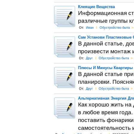
Клеящие Вещества
Информационная ста
различные группы к
От:
Иван
l
Обустройство быта
>
Сам Установи Пластиковые 
В данной статье, до
произвести монтаж и
От:
Друг
l
Обустройство быта
>
Плюсы И Минусы Квартиры 
В данной статье при
планировки. Поясня
От:
Друг
l
Обустройство быта
>
Альтернативная Энергия Дл
Как хорошо жить на 
в любое время года.
поставить фонарики 
самостоятельность и