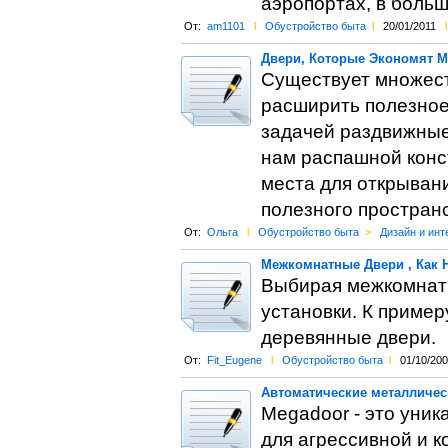
аэропортах, в больш
От:
am1101
l
Обустройство быта
l
20/01/2011
l
Двери, Которые Экономят М
Существует множест
расширить полезное
задачей раздвижные
нам распашной конс
места для открыван
полезного пространс
От:
Ольга
l
Обустройство быта
>
Дизайн и инт
Межкомнатные Двери , Как
Выбирая межкомнатн
установки. К приме
деревянные двери.
От:
Fit_Eugene
l
Обустройство быта
l
01/10/20
Автоматические металличес
Megadoor - это уни
для агрессивной и к