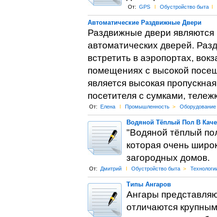
От:
GPS
l
Обустройство быта
l
Автоматические Раздвижные Двери
Раздвижные двери являются
автоматических дверей. Раз
встретить в аэропортах, вокз
помещениях с высокой посе
является высокая пропускная
посетителя с сумками, тележ
От:
Елена
l
Промышленность
>
Оборудование
Водяной Тёплый Пол В Каче
"Водяной тёплый пол
которая очень широ
загородных домов.
От:
Дмитрий
l
Обустройство быта
>
Технологи
Типы Ангаров
Ангары представля
отличаются крупным