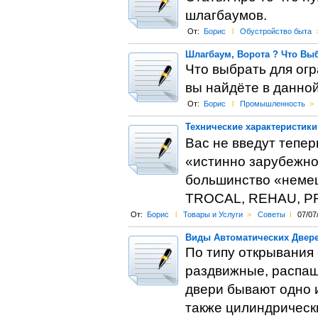
шлагбаумов.
От:
Борис
l
Обустройство быта
Шлагбаум, Ворота ? Что Вы
Что выбрать для огр
вы найдёте в данной
От:
Борис
l
Промышленность
>
Технические характеристик
Вас не введут тепер
«истинно зарубежног
большинство «немец
TROCAL, REHAU, PRO
От:
Борис
l
Товары и Услуги
>
Советы
l
07/07
Виды Автоматических Двер
По типу открывания
раздвижные, распаш
двери бывают одно 
также цилиндрически