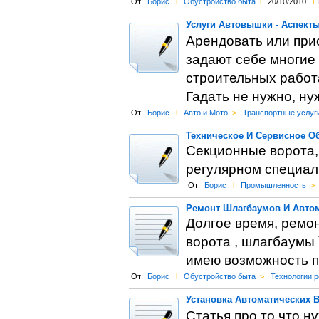
От:
Борис
l
Обустройство быта
l
20/10/2010
l
Услуги Автовышки - Аспект
Арендовать или при
задают себе многие
строительных работ
Гадать не нужно, ну
От:
Борис
l
Авто и Мото
>
Транспортные услуг
Техническое И Сервисное О
Секционные ворота,
регулярном специал
От:
Борис
l
Промышленность
>
Ремонт Шлагбаумов И Автом
Долгое время, ремо
ворота , шлагбаумы 
имею возможность п
От:
Борис
l
Обустройство быта
>
Технологии 
Установка Автоматических В
Статья про то что н