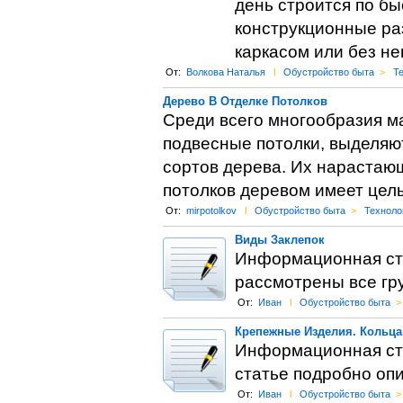
день строится по б
конструкционные раз
каркасом или без нег
От:
Волкова Наталья
l
Обустройство быта
>
Т
Дерево В Отделке Потолков
Среди всего многообразия м
подвесные потолки, выделяю
сортов дерева. Их нарастаю
потолков деревом имеет цел
От:
mirpotolkov
l
Обустройство быта
>
Техноло
Виды Заклепок
Информационная ста
рассмотрены все гр
От:
Иван
l
Обустройство быта
>
Крепежные Изделия. Кольца
Информационная ста
статье подробно опи
От:
Иван
l
Обустройство быта
>