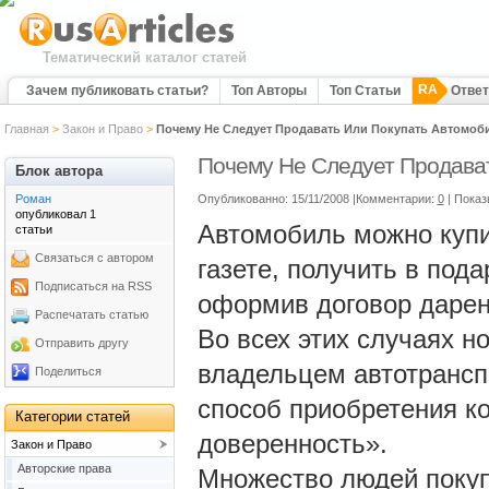
Тематический каталог статей
RA
Зачем публиковать статьи?
Топ Авторы
Топ Статьи
Отве
Главная
>
Закон и Право
>
Почему Не Следует Продавать Или Покупать Автомоб
Почему Не Следует Продава
Блок автора
Роман
Опубликованно: 15/11/2008 |Комментарии:
0
| Показ
опубликовал 1
Автомобиль можно купит
статьи
Связаться с автором
газете, получить в под
Подписаться на RSS
оформив договор дарен
Распечатать статью
Во всех этих случаях 
Отправить другу
владельцем автотрансп
Поделиться
способ приобретения к
Категории статей
доверенность».
Закон и Право
Авторские права
Множество людей покуп