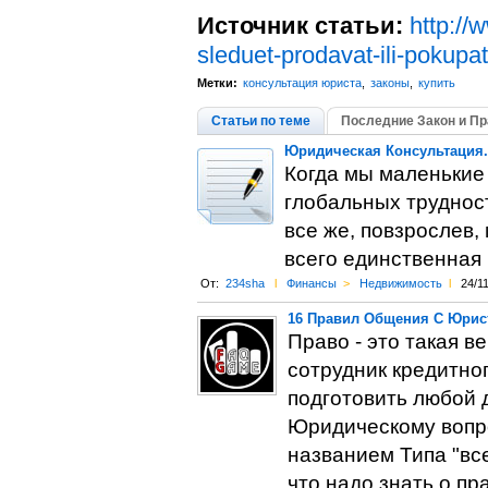
Источник статьи:
http://
sleduet-prodavat-ili-pokup
Метки:
консультация юриста
,
законы
,
купить
Статьи по теме
Последние Закон и Пр
Юридическая Консультация.
Когда мы маленькие 
глобальных труднос
все же, повзрослев,
всего единственная 
От:
234sha
l
Финансы
>
Недвижимость
l
24/1
16 Правил Общения С Юрис
Право - это такая в
сотрудник кредитног
подготовить любой 
Юридическому вопро
названием Типа "все
что надо знать о пр