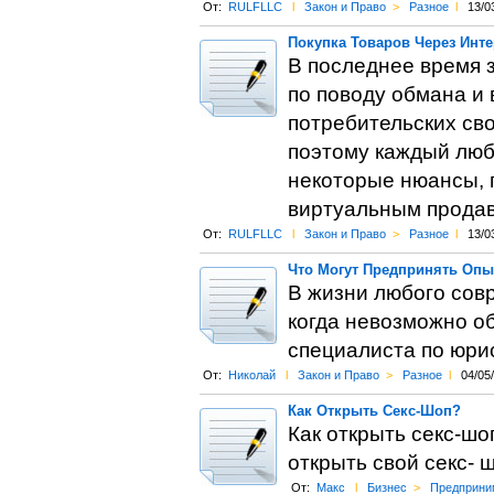
От:
RULFLLC
l
Закон и Право
>
Разное
l
13/0
Покупка Товаров Через Инте
В последнее время 
по поводу обмана и
потребительских сво
поэтому каждый люб
некоторые нюансы, 
виртуальным прода
От:
RULFLLC
l
Закон и Право
>
Разное
l
13/0
Что Могут Предпринять Оп
В жизни любого сов
когда невозможно о
специалиста по юри
От:
Николай
l
Закон и Право
>
Разное
l
04/05
Как Открыть Секс-Шоп?
Как открыть секс-шо
открыть свой секс- 
От:
Макс
l
Бизнес
>
Предприни