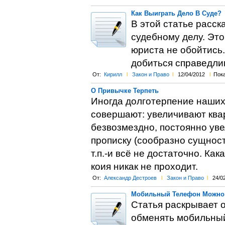
Как Выиграть Дело В Суде?
В этой статье расск
судебному делу. Это
юриста не обойтись.
добиться справедлив
От:
Кирилл
l
Закон и Право
l
12/04/2012
l
Пока
О Привычке Терпеть
Иногда долготерпение наших 
совершают: увеличивают квар
безвозмездно, постоянно уве
прописку (сообразно сущност
т.п.-и всё не достаточно. Ка
коия никак не проходит.
От:
Александр Дестроев
l
Закон и Право
l
24/0
Мобильный Телефон Можно
Статья раскрывает 
обменять мобильный