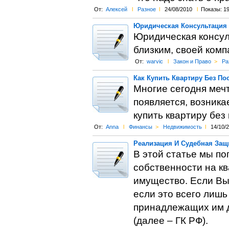
От:
Алексей
l
Разное
l
24/08/2010
l
Показы: 1
Юридическая Консультация
Юридическая консул
близким, своей ком
От:
warvic
l
Закон и Право
>
Ра
Как Купить Квартиру Без По
Многие сегодня мечт
появляется, возника
купить квартиру без
От:
Anna
l
Финансы
>
Недвижимость
l
14/10/
Реализация И Судебная Защ
В этой статье мы по
собственности на кв
имущество. Если Вы 
если это всего лиш
принадлежащих им д
(далее – ГК РФ).