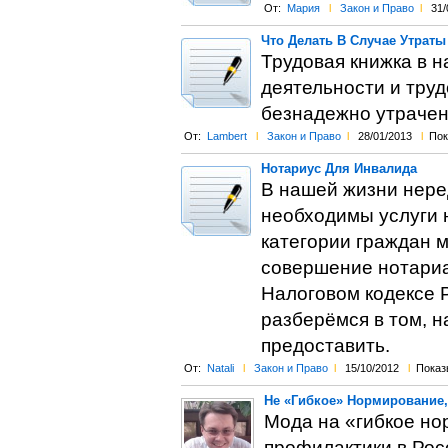
От:
Мария
l
Закон и Право
l
31/
Что Делать В Случае Утрат
Трудовая книжка в 
деятельности и труд
безнадежно утрачен
От:
Lambert
l
Закон и Право
l
28/01/2013
l
Пок
Нотариус Для Инвалида
В нашей жизни нере
необходимы услуги н
категории граждан 
совершение нотариа
Налоговом кодексе Р
разберёмся в том, н
предоставить.
От:
Natali
l
Закон и Право
l
15/10/2012
l
Показ
Не «Гибкое» Нормирование,
Мода на «гибкое но
профилактики в Рос