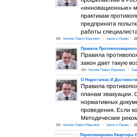
«инновационные» м
практикам противоп
предпринята попытк
работы специалиста
От:
Князев Павел Юрьевич
l
Закон и Право
l
2
Правила Противопожарного
Правила противопо
закон дает такую в
От:
Князев Павел Юрьевич
l
Зак
О Недостатках И Достоинст
Правила противопо
планам эвакуации. 
нормативных докуме
проведения. Если к
Методические реком
От:
Князев Павел Юрьевич
l
Закон и Право
l
2
Перепланировка Квартиры И