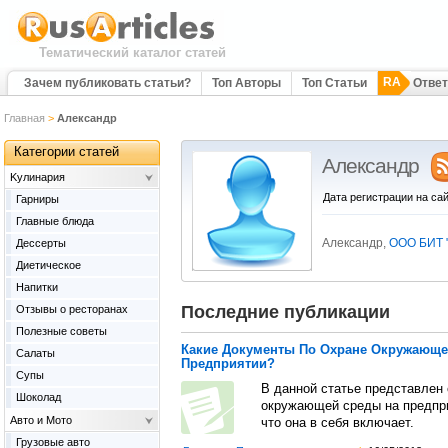
Тематический каталог статей
RA
Зачем публиковать статьи?
Топ Авторы
Топ Статьи
Отве
Главная
>
Александр
Категории статей
Александр
Kулинария
Дата регистрации на сай
Гарниры
Главные блюда
Александр,
ООО БИТ 
Дессерты
Диетическое
Напитки
Последние публикации
Отзывы о ресторанах
Полезные советы
Какие Документы По Охране Окружающ
Салаты
Предприятии?
Супы
В данной статье представлен 
Шоколад
окружающей среды на предпри
Авто и Мото
что она в себя включает.
Грузовые авто