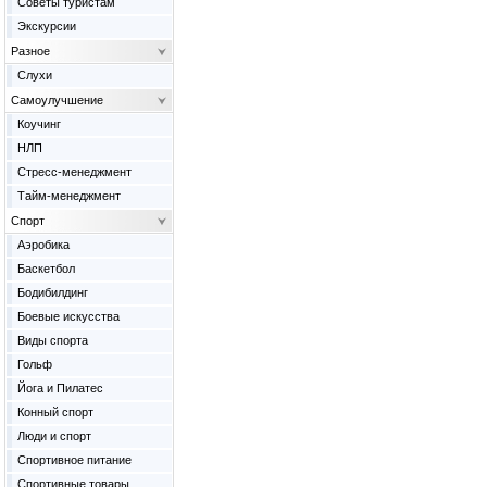
Советы туристам
Экскурсии
Разное
Слухи
Самоулучшение
Коучинг
НЛП
Стресс-менеджмент
Тайм-менеджмент
Спорт
Аэробика
Баскетбол
Бодибилдинг
Боевые искусства
Виды спорта
Гольф
Йога и Пилатес
Конный спорт
Люди и спорт
Спортивное питание
Спортивные товары