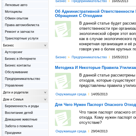
Бизнес
>
Предпринимательство
l
16/05/2013
Легковые авто
Об Административной Ответственности 
Мотоциклы
Обращения С Отходами
Обмен опытом
В данной статье будет рассм
Права автомобилиста
ответственности при организ
Ремонт и запчасти
экологической сфере этот воп
Транспортные услуги
как в случае экологического 
конкретная организация и её р
Бизнес
говоря уже о более крупных п
Аутсорсинг
Бизнес
>
Предпринимательство
l
15/05/2013
Бизнес в Интернете
Бизнес контакты
Методика И Некоторые Правила Утилиза
Обслуживание
В данной статье рассмотрены
Предпринимательство
отходов, которые существуют
Управление
представлены правила утилиз
Дети и родители
Окружающая среда
l
14/05/2013
Дом и Семья
Для Чего Нужен Паспорт Опасного Отхо
Беременность и роды
Что такое паспорт опасного о
Воспитание детей
отхода. Кому нужен паспорт о
Домашние животные
отсутствие?
Забота о пожилых
Окружающая среда
l
29/04/2013
Праздники