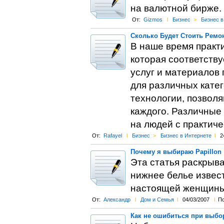
на валютной бирже.
От:
Gizmos
l
Бизнес
>
Бизнес в
Сколько Будет Стоить Ремо
В наше время практ
которая соответств
услуг и материалов 
для различных кате
технологии, позвол
каждого. Различные
на людей с практич
От:
Rafayel
l
Бизнес
>
Бизнес в Интернете
l
2
Почему я выбираю Papillon
Эта статья раскрыва
нижнее белье извес
настоящей женщины
От:
Александр
l
Дом и Семья
l
04/03/2007
l
По
Как не ошибиться при выбо