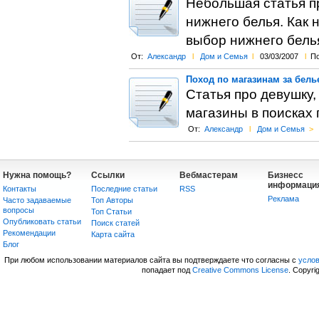
Небольшая статья пр
нижнего белья. Как 
выбор нижнего бель
От:
Александр
l
Дом и Семья
l
03/03/2007
l
По
Поход по магазинам за бель
Статья про девушку,
магазины в поисках 
От:
Александр
l
Дом и Семья
>
Нужна помощь?
Ссылки
Вебмастерам
Бизнесс
информаци
Контакты
Последние статьи
RSS
Реклама
Часто задаваемые
Топ Авторы
вопросы
Топ Статьи
Опубликовать статьи
Поиск статей
Рекомендации
Карта сайта
Блог
При любом использовании материалов сайта вы подтверждаете что согласны с
усло
попадает под
Creative Commons License
. Copyri