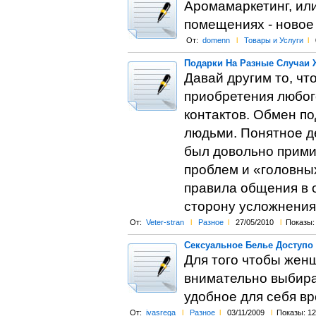
Аромамаркетинг, ил
помещениях - новое
От:
domenn
l
Товары и Услуги
l
Подарки На Разные Случаи 
Давай другим то, чт
приобретения любог
контактов. Обмен по
людьми. Понятное де
был довольно прими
проблем и «головных
правила общения в о
сторону усложнения
От:
Veter-stran
l
Разное
l
27/05/2010
l
Показы:
Сексуальное Белье Доступо
Для того чтобы жен
внимательно выбира
удобное для себя вр
От:
ivasrega
l
Разное
l
03/11/2009
l
Показы: 12