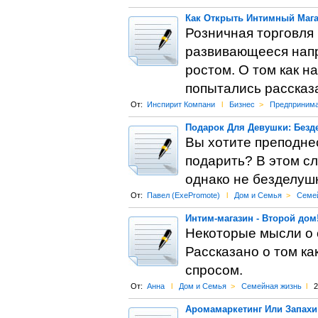
Как Открыть Интимный Мага
Розничная торговля 
развивающееся нап
ростом. О том как н
попытались рассказ
От:
Инспирит Компани
l
Бизнес
>
Предпринима
Подарок Для Девушки: Безд
Вы хотите преподне
подарить? В этом с
однако не безделушк
От:
Павел (ExePromote)
l
Дом и Семья
>
Семей
Интим-магазин - Второй дом
Некоторые мысли о с
Рассказано о том ка
спросом.
От:
Анна
l
Дом и Семья
>
Семейная жизнь
l
2
Аромамаркетинг Или Запахи