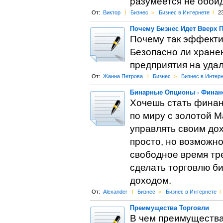
разумеется не обойд
От:
Виктор
l
Бизнес
>
Бизнес в Интернете
l
2
Почему Бизнес Идет Вверх 
Почему так эффекти
Безопасно ли хран
предприятия на уда
От:
Жанна Петрова
l
Бизнес
>
Бизнес в Интер
Бинарные Опционы - Финан
Хочешь стать финан
по миру с золотой M
управлять своим до
просто, но возможно
свободное время тр
сделать торговлю 
доходом.
От:
Alexander
l
Бизнес
>
Бизнес в Интернете
l
Преимущества Торговли
В чем преимущества