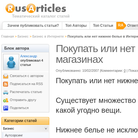
Тематический каталог статей
RA
Зачем публиковать статьи?
Топ Авторы
Топ Статьи
Отве
Главная
>
Бизнес
>
Бизнес в Интернете
>
Покупать или нет нижнее белье в Интерн
Покупать или нет
Блок автора
магазинах
Александр
опубликовал 4
статьи
Опубликованно: 10/02/2007 |Комментарии:
0
| Показ
Связаться с автором
Покупать или нет нижне
Подписаться на RSS
Распечатать статью
Существует множество 
Отправить другу
Поделиться
какой угодно вещи.
Категории статей
Нижнее белье не исклю
Бизнес
Аутсорсинг