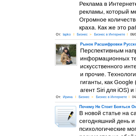
Реклама в Интернете
рекламы, который м
Огромное количеств
краха. Как же это р
От:
lapko
l
Бизнес
>
Бизнес в Интернете
l
06/
Рынок Расшифровки Русско
Перспективным напр
информационных тех
искусственного инт
и прочие. Технолог
гиганты, как Google
агент Siri для iOS)
От:
Ирина
l
Бизнес
>
Бизнес в Интернете
l
04
Почему Не Стоит Бояться О
В новой статье на с
сегодняшний день и 
психологические мог