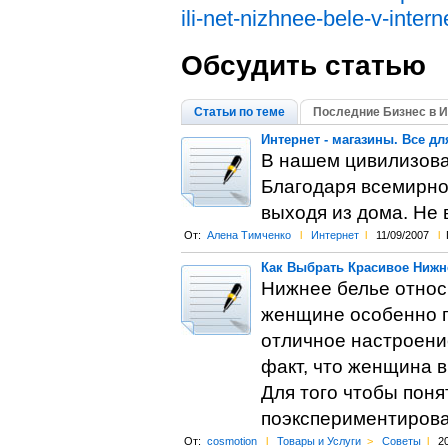
ili-net-nizhnee-bele-v-inte
Обсудить статью
Статьи по теме
Последние Бизнес в И
Интернет - магазины. Все дл
В нашем цивилизова
Благодаря всемирно
выходя из дома. Не 
От:
Алена Тимченко
l
Интернет
l
11/09/2007
l
Как Выбрать Красивое Нижн
Нижнее белье относи
женщине особенно п
отличное настроение
факт, что женщина 
Для того чтобы поня
поэкспериментирова
От:
cosmotion
l
Товары и Услуги
>
Советы
l
2