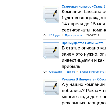
Стартовал Конкурс «Стань З
Компания Lascana о
будет вознаграждена
14 апреля до 15 мая
сертификаты номина
От:
b2blogger
l
Пресс-релизы
l
24/04/2014
Преимущества Памм Счета
В статье описано ка
зачем это нужно, о
инвестицыями и как 
прибыль
От:
Александр
l
Бизнес
>
Бизнес в Интернете
l
Реклама В Интернете - Обес
А у наших компаний 
добились? Реклама в
многие люди даже н
рекламных площадок