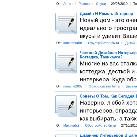
От:
Антон
l
Разное
>
Слухи
l
29/07/2010
l
По
Дизайн И Ремон. Интерьер
Новый дом - это оче
идеального простра
вкусы и удивит Ваши
От:
konstantalim
l
Обустройство быта
>
Дизайн
Частный Дизайнер Интерьер
Коттеджа, Таунхауса?
Многие из вас сталк
коттеджа, десткой и
интерьера. Куда обр
От:
noname2007
l
Обустройство быта
>
Дизайн
Советы О Том, Как Сегодня
Наверно, любой хот
интерьеров, оправд
как выбирать, а так
От:
Maximalist
l
Обустройство быта
l
27/10/201
Дизайнер Интерьеров В Баг