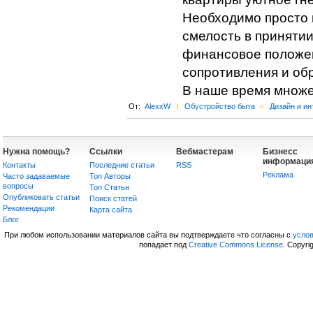
Необходимо просто 
смелость в приняти
финансовое положен
сопротивления и об
В наше время множе
От:
AlexxW
l
Обустройство быта
>
Дизайн и ин
Нужна помощь?
Ссылки
Вебмастерам
Бизнесс
информаци
Контакты
Последние статьи
RSS
Реклама
Часто задаваемые
Топ Авторы
вопросы
Топ Статьи
Опубликовать статьи
Поиск статей
Рекомендации
Карта сайта
Блог
При любом использовании материалов сайта вы подтверждаете что согласны с
усло
попадает под
Creative Commons License
. Copyri