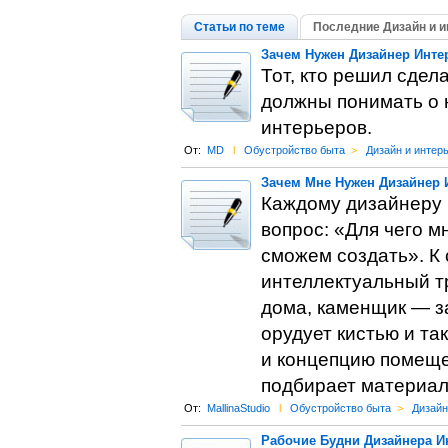
Статьи по теме
Последние Дизайн и и
Зачем Нужен Дизайнер Инте
Тот, кто решил сдел
должны понимать о 
интерьеров.
От:
MD
l
Обустройство быта
>
Дизайн и интер
Зачем Мне Нужен Дизайнер 
Каждому дизайнеру 
вопрос: «Для чего м
сможем создать». К 
интеллектуальный тр
дома, каменщик — за
орудует кистью и т
и концепцию помеще
подбирает материал
От:
MallinaStudio
l
Обустройство быта
>
Дизайн
Рабочие Будни Дизайнера И