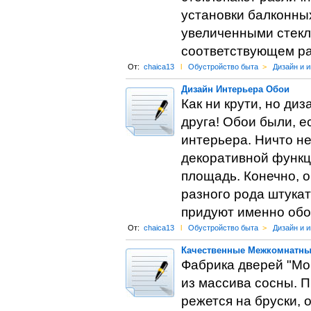
установки балконных
увеличенными стекл
соответствующем ра
От:
chaica13
l
Обустройство быта
>
Дизайн и 
Дизайн Интерьера Обои
Как ни крути, но ди
друга! Обои были, 
интерьера. Ничто н
декоративной функц
площадь. Конечно, 
разного рода штука
придуют именно обо
От:
chaica13
l
Обустройство быта
>
Дизайн и 
Качественные Межкомнатны
Фабрика дверей "Mo
из массива сосны. 
режется на бруски, 