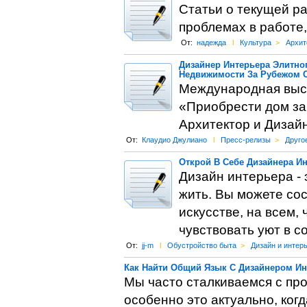
Статьи о текущей р
проблемах в работе,
От:
надежда
l
Культура
>
Архит
Дизайнер Интерьера Элитно
Недвижимости За Рубежом 
Международная выст
«Приобрести дом за
Архитектор и Дизай
От:
Клаудио Джулиано
l
Пресс-релизы
>
Друго
Открой В Себе Дизайнера Ин
Дизайн интерьера - 
жить. Вы можете сос
искусстве, на всем,
чувствовать уют в 
От:
jj-m
l
Обустройство быта
>
Дизайн и интер
Как Найти Общий Язык С Дизайнером Ин
Мы часто сталкиваемся с пр
особенно это актуально, ког