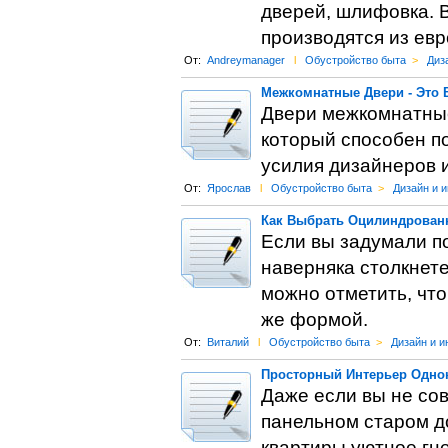
дверей, шлифовка. В
производятся из ев
От:
Andreymanager
l
Обустройство быта
>
Диз
Межкомнатные Двери - Это 
Двери межкомнатные
который способен п
усилия дизайнеров 
От:
Ярослав
l
Обустройство быта
>
Дизайн и 
Как Выбрать Оцилиндрован
Если вы задумали п
наверняка столкнете
можно отметить, что
же формой.
От:
Виталий
l
Обустройство быта
>
Дизайн и и
Просторный Интерьер Одно
Даже если вы не со
панельном старом до
квартиры уютное гн