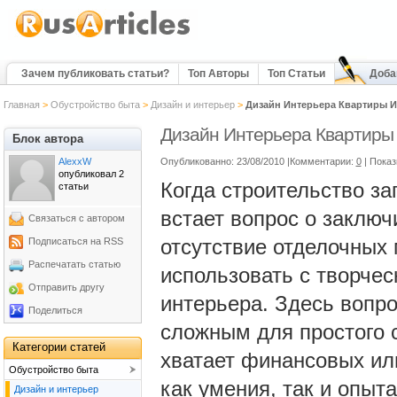
Зачем публиковать статьи?
Топ Авторы
Топ Статьи
Доба
Главная
>
Обустройство быта
>
Дизайн и интерьер
>
Дизайн Интерьера Квартиры И
Дизайн Интерьера Квартиры
Блок автора
AlexxW
Опубликованно: 23/08/2010 |Комментарии:
0
| Пока
опубликовал 2
Когда строительство за
статьи
встает вопрос о заключ
Связаться с автором
отсутствие отделочных 
Подписаться на RSS
Распечатать статью
использовать с творче
Отправить другу
интерьера. Здесь вопро
Поделиться
сложным для простого с
Категории статей
хватает финансовых или
Обустройство быта
как умения, так и опыт
Дизайн и интерьер