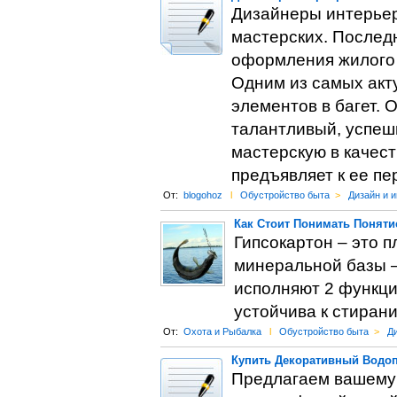
Дизайнеры интерьер
мастерских. Послед
оформления жилого 
Одним из самых акт
элементов в багет. 
талантливый, успеш
мастерскую в качес
предъявляет к ее п
От:
blogohoz
l
Обустройство быта
>
Дизайн и 
Как Стоит Понимать Поняти
Гипсокартон – это п
минеральной базы – 
исполняют 2 функци
устойчива к стирани
От:
Охота и Рыбалка
l
Обустройство быта
>
Ди
Купить Декоративный Водо
Предлагаем вашему 