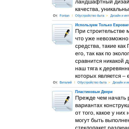
ландшафтный дизайн
качества, уникальны
От:
Fontan
l
Обустройство быта
>
Дизайн и ин
Используем Только Евроваг
При строительстве 
что уже невозможно
средства, такие как
его, так как по эко
сравнится никакой д
наш тяга к деревян
которых является – 
От:
Виталий
l
Обустройство быта
>
Дизайн и и
Пластиковые Двери
Прежде чем начать р
вариантах конструкц
от того, какое у ни
могут быть выполне
стеклопакет различн