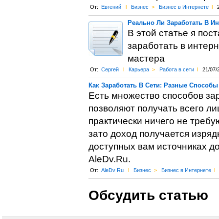
От:
Евгений
l
Бизнес
>
Бизнес в Интернете
l
Реально Ли Заработать В Ин
В этой статье я пос
заработать в интерн
мастера
От:
Сергей
l
Карьера
>
Работа в сети
l
21/07/
Как Заработать В Сети: Разные Способы
Есть множество способов зар
позволяют получать всего лиш
практически ничего не требую
зато доход получается изряд
доступных вам источниках до
AleDv.Ru.
От:
AleDv Ru
l
Бизнес
>
Бизнес в Интернете
l
Обсудить статью