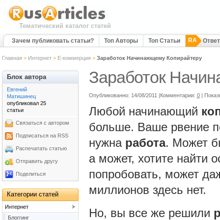
Тематический каталог статей
RA
Зачем публиковать статьи?
Топ Авторы
Топ Статьи
Отве
Главная
>
Интернет
>
Е-коммерция
>
Заработок Начинающему Копирайтеру
Заработок Начин
Блок автора
Евгений
Опубликованно: 14/08/2011 |Комментарии:
0
| Показ
Матишинец
опубликовал 25
Любой начинающий
ко
статьи
Связаться с автором
больше. Ваше рвение по
Подписаться на RSS
нужна
работа
. Может 
Распечатать статью
а может, хотите найти о
Отправить другу
попробовать, может даж
Поделиться
миллионов здесь нет.
Категории статей
Интернет
Но, вы все же решили
Блоггинг