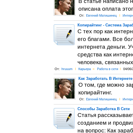
В статье написано н
описана оплата этог
От:
Евгений Матишинец
l
Интер
Копирайтинг - Система Зара
С тех пор как интер
его благами. Все б
интернета деньги. 
средства как интерн
человека, связанных
От:
hruuum
l
Карьера
>
Работа в сети
l
04/06/
Как Заработать В Интернет
О том, где можно за
копирайтинг.
От:
Евгений Матишинец
l
Интер
Способы Заработка В Сети
Статья рассказывает
созданием и продвиж
на вопрос: Как зара