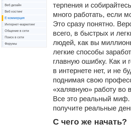
терпения и собирайтесь
Веб дизайн
Веб хостинг
много работать, если м
Е-коммерция
Это сразу понятно. Вер
Интернет-маркетинг
Общение в сети
всего, в быстрых и легк
Поиск в сети
людей, как вы миллионы
Форумы
легкие способы зарабо
главную ошибку. Как и 
в интернете нет, и не б
поднимая свою професс
«халявную» работу во 
Все это реальный миф. 
получите реальные день
С чего же начать?