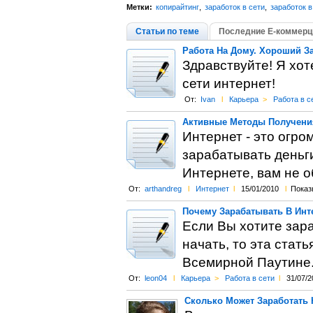
Метки:
копирайтинг
,
заработок в сети
,
заработок в
Статьи по теме
Последние Е-коммерц
Работа На Дому. Хороший За
Здравствуйте! Я хот
сети интернет!
От:
Ivan
l
Карьера
>
Работа в с
Активные Методы Получения
Интернет - это огро
зарабатывать деньг
Интернете, вам не о
От:
arthandreg
l
Интернет
l
15/01/2010
l
Показ
Почему Зарабатывать В Инт
Если Вы хотите зара
начать, то эта стать
Всемирной Паутине
От:
leon04
l
Карьера
>
Работа в сети
l
31/07/2
Сколько Может Заработать 