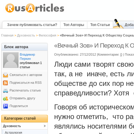
Зачем публиковать статьи?
Топ Авторы
Топ Статьи
Доба
Главная
>
Духовность
>
Философия
>
«Вечный Зов» И Переход К Обществу Соци
«Вечный Зов» И Переход К 
Блок автора
Владимир
Опубликованно: 27/12/2012 |Комментарии:
0
| Пока
Перкин
Люди сами творят свою
опубликовал 1
статьи
так, а не иначе, есть 
Связаться с автором
обществе до сих пор н
Подписаться на RSS
Распечатать статью
справедливости? Хотя 
Отправить другу
Говоря об историческо
Поделиться
нужно отметить, что ра
Категории статей
являлись носителями б
Духовность
Астрология