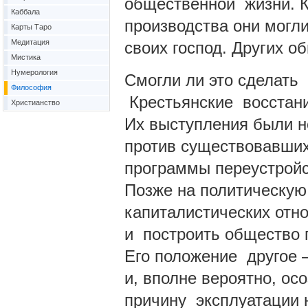
общественной жизни. 
Каббала
производства они могл
Карты Таро
Медитация
своих господ. Других о
Мистика
Нумерология
Смогли ли это сделать
Философия
Крестьянские восстани
Христианство
Их выступления были н
против существовавших
программы переустройс
Позже на политическую 
капиталистических отно
и построить общество 
Его положение другое 
и, вполне вероятно, ос
причину эксплуатации 