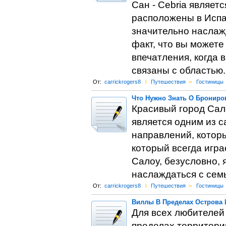
Сан - Cebria являет
расположены в Испа
значительно наслажд
факт, что вы можете
впечатления, когда 
связаны с областью.
От:
carrickrogers8
l
Путешествия
>
Гостиницы
Что Нужно Знать О Брониро
Красивый город Сал
является одним из 
направлений, которы
который всегда игра
Салоу, безусловно,
наслаждаться с семь
От:
carrickrogers8
l
Путешествия
>
Гостиницы
Виллы В Пределах Острова 
Для всех любителей 
пределах территори