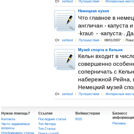
От:
serbsol
l
Путешествия
>
Интересные мест
Немецкая кухня
Что главное в неме
англичан - капуста и
·kraut· - ·капуста·. Д
От:
serbsol
l
Путешествия
l
08/01/2007
l
Показ
Музей спорта в Кельне
Кельн входит в чис
совершенно особенн
соперничать с Кельн
набережной Рейна, 
Немецкий музей спо
От:
serbsol
l
Путешествия
>
Интересные мест
Нужна помощь?
Ссылки
Вебмастерам
Бизнесс
информаци
Контакты
Последние статьи
RSS
Реклама
Часто задаваемые
Топ Авторы
вопросы
Топ Статьи
Опубликовать статьи
Поиск статей