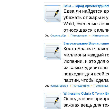
Вена – Город Архитектурног
Едва ли найдется др
убежать от жары и у
Wald, «зеленые легк
относящаяся к альп
От:
Сержио дОр
l
Путешествия
>
Интересные 
Замечательное Впечатление
Коста Бланка являе
миллионы каждый го
Испании, и это для 
из самых удивительн
подходит для всей 
партии, чтобы сдела
От:
carrickrogers8
l
Путешествия
>
Гостиницы
Withessing Cebria С Точки В
Определение приорит
важная вещь для тех