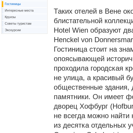
Гостиницы
Таких отелей в Вене ок
Интересные места
Круизы
блистательной коллекци
Советы туристам
Hotel Wien образуют дв
Экскурсии
Henckel von Donnersmarc
Гостиница стоит на зна
опоясывающей историчес
проходила городская кр
не улица, а красивый б
общественные здания, д
памятники. Он имеет фо
дворец Хофбург (Hofbur
не всегда можно найти 
из десятка отдельных у