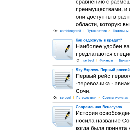
сравнению с размещ
преимуществами, и о
они доступны в разн
области, которую вы
От:
carrickrogers8
l
Путешествия
>
Гостиницы
Как отдохнуть в кредит?
Наиболее удобен вар
предлагаются специ
От:
serbsol
l
Финансы
>
Банки 
Sky Express. Первый россий
Первый рейс первого
-перевозчика - авиа
Сочи.
От:
serbsol
l
Путешествия
>
Советы туристам
Современная Венесуэла
История освобожден
носила название Со
когда была принята 