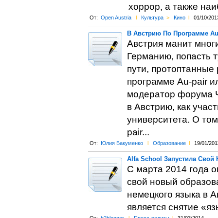
хоррор, а также на
От:
Open Austria
l
Культура
>
Кино
l
01/10/201
В Австрию По Программе Au
Австрия манит многи
Германию, попасть 
пути, протоптанные 
программе Au-pair и
модератор форума Ч
в Австрию, как участ
университета. О том
pair...
От:
Юлия Бакуменко
l
Образование
l
19/01/201
Alfa School Запустила Свой
С марта 2014 года о
свой новый образов
немецкого языка в А
является снятие «яз