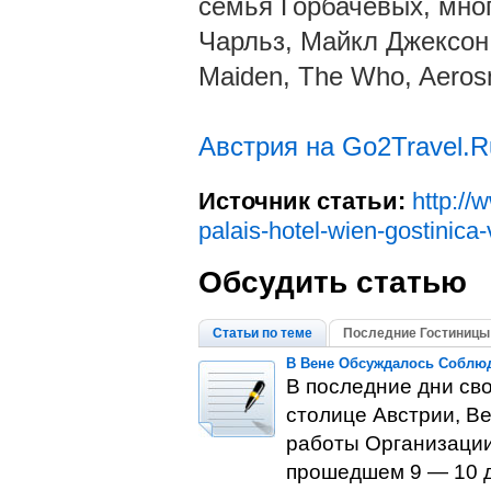
семья Горбачевых, мно
Чарльз, Майкл Джексон,
Maiden, The Who, Aerosm
Австрия на Go2Travel.R
Источник статьи:
http://
palais-hotel-wien-gostinica
Обсудить статью
Статьи по теме
Последние Гостиницы
В Вене Обсуждалось Соблюд
В последние дни св
столице Австрии, В
работы Организации
прошедшем 9 — 10 д