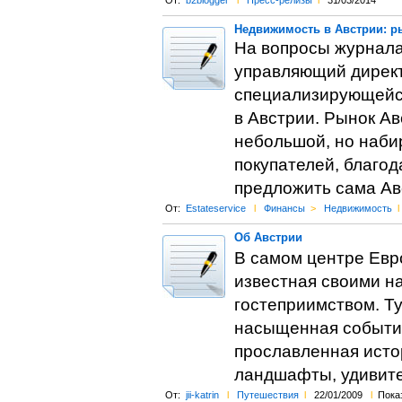
От:
b2blogger
l
Пресс-релизы
l
31/03/2014
Недвижимость в Австрии: р
На вопросы журнала
управляющий директ
специализирующейся
в Австрии. Рынок А
небольшой, но наби
покупателей, благод
предложить сама Авс
От:
Estateservice
l
Финансы
>
Недвижимость
l
Об Австрии
В самом центре Евр
известная своими 
гостеприимством. Ту
насыщенная события
прославленная исто
ландшафты, удивите
От:
jii-katrin
l
Путешествия
l
22/01/2009
l
Показ