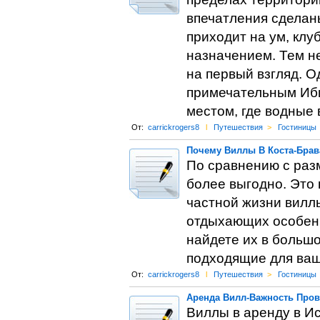
впечатления сделаны
приходит на ум, клу
назначением. Тем не
на первый взгляд. О
примечательным Ибиц
местом, где водные
От:
carrickrogers8
l
Путешествия
>
Гостиницы
Почему Виллы В Коста-Брав
По сравнению с разм
более выгодно. Это 
частной жизни вилл
отдыхающих особенн
найдете их в больш
подходящие для ваш
От:
carrickrogers8
l
Путешествия
>
Гостиницы
Аренда Вилл-Важность Пров
Виллы в аренду в Ис