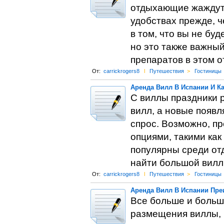
отдыхающие жаждут 
удобствах прежде, ч
в том, что вы не бу
но это также важный
препаратов в этом 
От:
carrickrogers8
l
Путешествия
>
Гостиницы
Аренда Вилл В Испании И К
С виллы праздники р
вилл, а новые появ
спрос. Возможно, п
опциями, такими как 
популярны среди от
найти большой вилл
От:
carrickrogers8
l
Путешествия
>
Гостиницы
Аренда Вилл В Испании Пре
Все больше и больш
размещения виллы, к