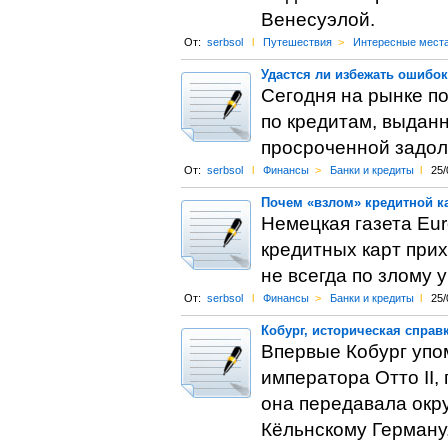
Венесуэлой.
От:
serbsol
l
Путешествия
>
Интересные мест
Удастся ли избежать ошибо
Сегодня на рынке п
по кредитам, выдан
просроченной задол
От:
serbsol
l
Финансы
>
Банки и кредиты
l
25/
Почем «взлом» кредитной к
Немецкая газета Eur
кредитных карт прих
не всегда по злому 
От:
serbsol
l
Финансы
>
Банки и кредиты
l
25/
Кобург, историческая справ
Впервые Кобург упом
императора Отто II,
она передавала окр
Кёльнскому Герману