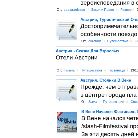
вероисповедания в 
От:
csa.pr.release
l
Закон и Право
>
Разное
l
Австрия, Туристический Оче
Достопримечательно
особенности поездок
От:
eurotour
l
Путешествия
>
Э
Австрия - Сказка Для Взрослых
Отели Австрии
От:
Tatiana
l
Путешествия
>
Гостиницы
l
13/1
Австрия. Стоянки В Вене
Прежде, чем отправи
в центре города пла
От:
Slava
l
Путешествия
>
Сове
В Вене Начался Фестиваль
В Вене начался чет
/slash-Filmfestival 
За эти десять дней