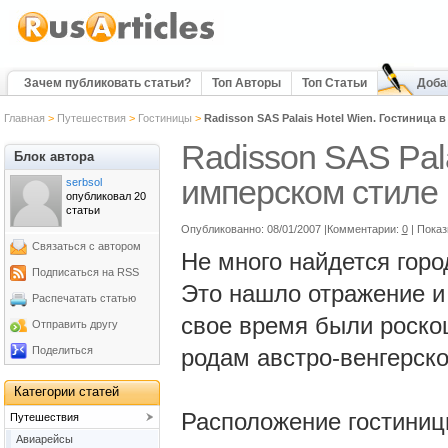
Зачем публиковать статьи?
Топ Авторы
Топ Статьи
Доба
Главная
>
Путешествия
>
Гостиницы
>
Radisson SAS Palais Hotel Wien. Гостиница 
Radisson SAS Pala
Блок автора
имперском стиле
serbsol
опубликовал 20
статьи
Опубликованно: 08/01/2007 |Комментарии:
0
| Пока
Связаться с автором
Не много найдется горо
Подписаться на RSS
Это нашло отражение и 
Распечатать статью
свое время были роск
Отправить другу
Поделиться
родам австро-венгерск
Категории статей
Расположение гостиницы
Путешествия
Авиарейсы