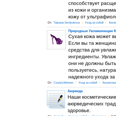
способствует расще
из кожи и организма
кожу от ультрафиоле
От:
Tatyana Serdyukova
l
Уход за собой
>
Косм
Природные Увлажняющие К
Сухая кожа может вы
Если вы та женщина
средства для увлаж
ингредиенты. Увлаж
они не должны быть
пользуетесь, натур
надежного ухода за
От:
CountryWomen
l
Уход за собой
>
Косметик
Аюрведа
Наши косметические
аюрведических трад
здоровье.