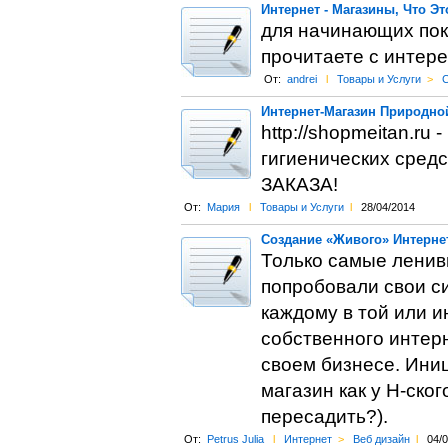
Интернет - Магазины, Что Эт
для начинающих пок
прочитаете с интере
От:
andrei
l
Товары и Услуги
>
С
Интернет-Магазин Природно
http://shopmeitan.ru
гигиенических сре
ЗАКАЗА!
От:
Мария
l
Товары и Услуги
l
28/04/2014
Создание «Живого» Интернет
Только самые ленив
попробовали свои с
каждому в той или 
собственного интерн
своем бизнесе. Ини
магазин как у Н-ско
пересадить?).
От:
Petrus Julia
l
Интернет
>
Веб дизайн
l
04/