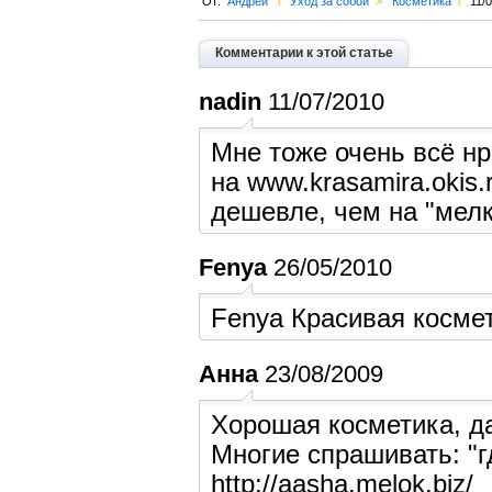
От:
Андрей
l
Уход за собой
>
Косметика
l
11/
Комментарии к этой статье
nadin
11/07/2010
Мне тоже очень всё нр
на www.krasamira.okis.
дешевле, чем на "мелк
Fenya
26/05/2010
Fenya Красивая космет
Анна
23/08/2009
Хорошая косметика, д
Многие спрашивать: "г
http://aasha.melok.biz/