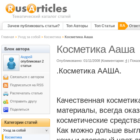
Тематический каталог статей
RA
Зачем публиковать статьи?
Топ Авторы
Топ Статьи
Отве
Главная
>
Уход за собой
>
Косметика
>
Косметика Ааша
Косметика Ааша
Блок автора
Андрей
Опубликованно: 01/11/2008 |Комментарии:
4
| Показ
опубликовал 2
статьи
.Косметика ААША.
Связаться с автором
Подписаться на RSS
Распечатать статью
Качественная косметика
Отправить другу
материалы, всегда ока
Поделиться
косметические средства
Категории статей
Как можно дольше выгл
Уход за собой
Косметика