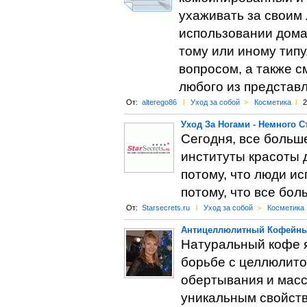
ухаживать за своим
использовании дома
тому или иному типу
вопросом, а также с
любого из представ
От:
alterego86
l
Уход за собой
>
Косметика
l
2
Уход За Ногами - Немного С
Сегодня, все больш
институты красоты д
потому, что люди и
потому, что все бол
От:
Starsecrets.ru
l
Уход за собой
>
Косметика
Антицеллюлитный Кофейны
Натуральный кофе я
борьбе с целлюлито
обертывания и масс
уникальным свойств