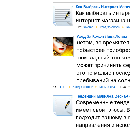
Как Выбрать Интернет Мага
Как выбирать интерн
интернет магазина 
От:
soloma
l
Уход за собой
>
Ко
Уход За Кожей Лица Летом
Летом, во время теп
побыстрее приобрес
шоколадный тон кож
может причинить сер
это те малые после
пребываний на солн
От:
Lora
l
Уход за собой
>
Косметика
l
10/07/
Тенденции Макияжа Весна-Л
Современные тенден
имеет свои плюсы. В
подходит вашему вн
направления и испол