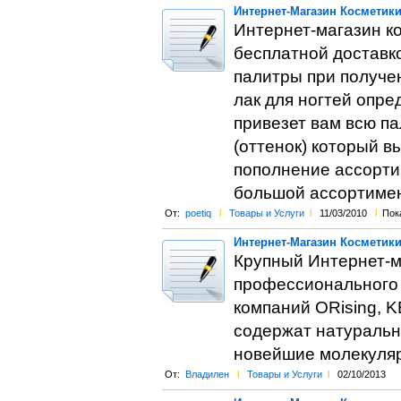
Интернет-Магазин Косметик
Интернет-магазин к
бесплатной доставко
палитры при получен
лак для ногтей опр
привезет вам всю па
(оттенок) который в
пополнение ассортим
большой ассортимен
От:
poetiq
l
Товары и Услуги
l
11/03/2010
l
Пок
Интернет-Магазин Косметик
Крупный Интернет-м
профессионального 
компаний ORising, 
содержат натуральн
новейшие молекуляр
От:
Владилен
l
Товары и Услуги
l
02/10/2013