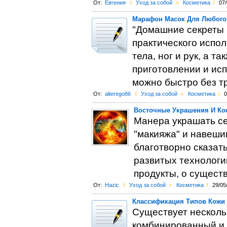
От:
Евгения
l
Уход за собой
>
Косметика
l
07/
Марафон Масок Для Любого
"Домашние секреты к
практического испол
тела, ног и рук, а 
приготовлении и исп
можно быстро без т
От:
alterego86
l
Уход за собой
>
Косметика
l
0
Восточные Украшения И Ко
Манера украшать се
"макияжа" и навеши
благотворно сказат
развитых технологи
продукты, о сущест
От:
Hazic
l
Уход за собой
>
Косметика
l
29/05
Классификация Типов Кожи
Существует нескольк
комбинированный и 