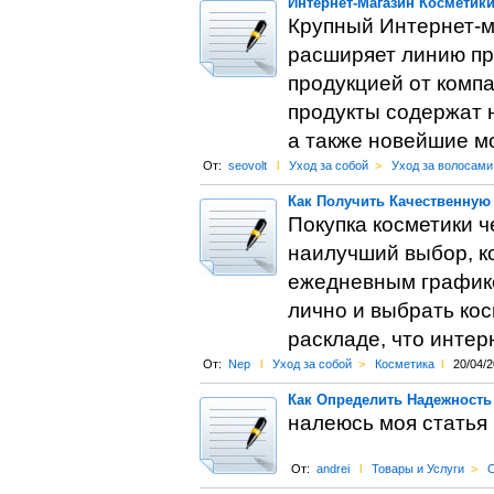
Интернет-Магазин Косметик
Крупный Интернет-ма
расширяет линию пр
продукцией от комп
продукты содержат 
а также новейшие м
От:
seovolt
l
Уход за собой
>
Уход за волосами
Как Получить Качественную 
Покупка косметики 
наилучший выбор, 
ежедневным графико
лично и выбрать кос
раскладе, что интер
От:
Nep
l
Уход за собой
>
Косметика
l
20/04/2
Как Определить Надежность
налеюсь моя статья
От:
andrei
l
Товары и Услуги
>
С