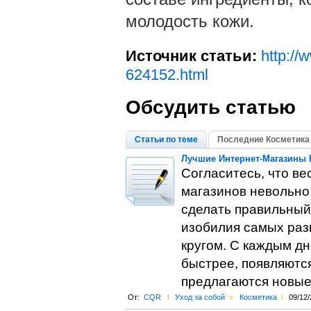
молодость кожи.
Источник статьи:
http://
624152.html
Обсудить статью
Статьи по теме
Последние Косметика
Лучшие Интернет-Магазины 
Согласитесь, что ве
магазинов невольно
сделать правильный 
изобилия самых раз
кругом. С каждым дн
быстрее, появляютс
предлагаются новые
От:
CQR
l
Уход за собой
>
Косметика
l
09/12/