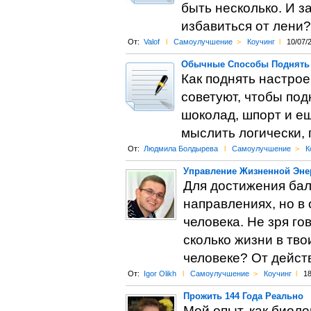
быть несколько. И з
избавиться от лени?
От:
Valof
l
Самоулучшение
>
Коучинг
l
10/07/
Обычные Способы Поднять 
Как поднять настрое
советуют, чтобы по
шоколад, шпорт и ещ
мыслить логически, 
От:
Людмила Болдырева
l
Самоулучшение
>
К
Управление Жизненной Энер
Для достижения бал
направлениях, но в
человека. Не зря го
сколько жизни в тво
человеке? От дейст
От:
Igor Olikh
l
Самоулучшение
>
Коучинг
l
18
Прожить 144 Года Реально
Мой опыт, как биоло