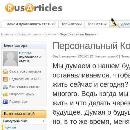
Зачем публиковать статьи?
Топ Авторы
Топ Статьи
Доба
Главная
>
Самоулучшение
>
Коучинг
>
Персональный Коучинг
Персональный Ко
Блок автора
Наталья
Опубликованно: 22/11/2012 |Комментарии:
0
| Показ
опубликовал 2
статьи
Мы думаем о нашем бу
Связаться с автором
останавливаемся, чтоб
Подписаться на RSS
жить сейчас и сегодня
Распечатать статью
многого. Ведь когда мы
Отправить другу
жить и что делать через
Поделиться
будущее. Думая о буду
Категории статей
но, в то же время, мен
Самоулучшение
Коучинг