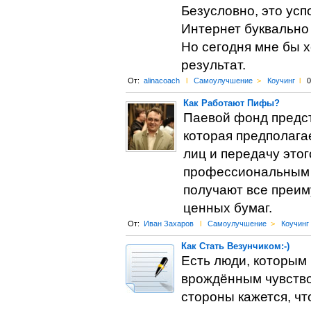
Безусловно, это усп
Интернет буквально
Но сегодня мне бы х
результат.
От:
alinacoach
l
Самоулучшение
>
Коучинг
l
0
Как Работают Пифы?
Паевой фонд предст
которая предполага
лиц и передачу это
профессиональным 
получают все преим
ценных бумаг.
От:
Иван Захаров
l
Самоулучшение
>
Коучинг
Как Стать Везунчиком:-)
Есть люди, которым 
врождённым чувство
стороны кажется, чт