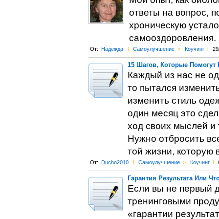
ответы на вопрос, 
хроническую устало
самооздоровления.
От:
Надежда
l
Самоулучшение
>
Коучинг
l
29
15 Шагов, Которые Помогут
Каждый из нас не од
то пытался изменить
изменить стиль одеж
один месяц это сде
ход своих мыслей и 
Нужно отбросить все
той жизни, которую 
От:
Ducho2010
l
Самоулучшение
>
Коучинг
l
Гарантия Результата Или Чт
Если вы не первый 
тренинговыми продук
«гарантии результат