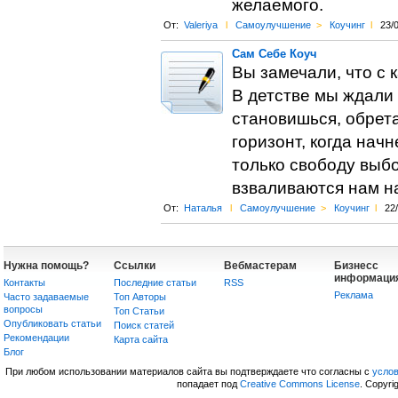
желаемого.
От:
Valeriya
l
Самоулучшение
>
Коучинг
l
23/
Сам Себе Коуч
Вы замечали, что с
В детстве мы ждали 
становишься, обрет
горизонт, когда начн
только свободу выбо
взваливаются нам на
От:
Наталья
l
Самоулучшение
>
Коучинг
l
22
Нужна помощь?
Ссылки
Вебмастерам
Бизнесс
информаци
Контакты
Последние статьи
RSS
Реклама
Часто задаваемые
Топ Авторы
вопросы
Топ Статьи
Опубликовать статьи
Поиск статей
Рекомендации
Карта сайта
Блог
При любом использовании материалов сайта вы подтверждаете что согласны с
усло
попадает под
Creative Commons License
. Copyri