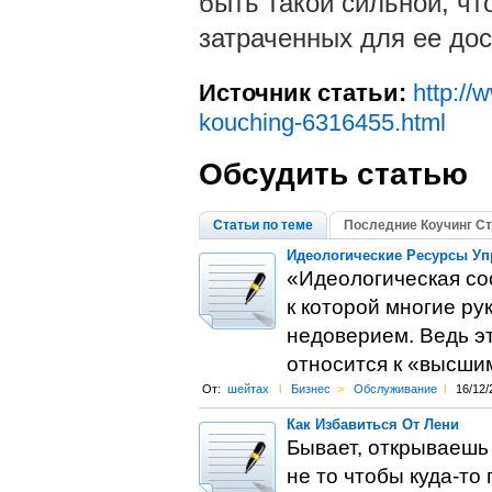
быть такой сильной, чт
затраченных для ее до
Источник статьи:
http://
kouching-6316455.html
Обсудить статью
Статьи по теме
Последние Коучинг Ст
Идеологические Ресурсы Уп
«Идеологическая со
к которой многие ру
недоверием. Ведь эт
относится к «высшим
От:
шейтах
l
Бизнес
>
Обслуживание
l
16/12/
Как Избавиться От Лени
Бывает, открываешь 
не то чтобы куда-то