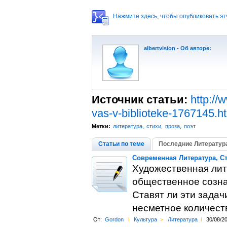
Нажмите здесь, чтобы опубликовать эту
albertvision
-
Об авторе:
Источник статьи:
http://
vas-v-biblioteke-1767145.h
Метки:
литература
,
стихи
,
проза
,
поэт
Статьи по теме
Последние Литератур
Современная Литература, Ст
Художественная лит
общественное созна
Ставят ли эти зада
несметное количест
От:
Gordon
l
Культура
>
Литература
l
30/08/2