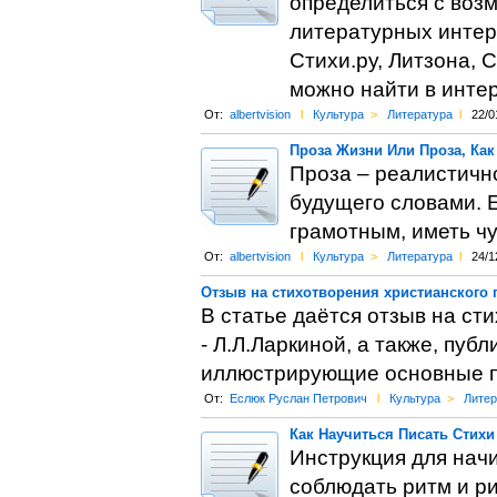
определиться с возм
литературных интерн
Стихи.ру, Литзона, С
можно найти в интер
От:
albertvision
l
Культура
>
Литература
l
22/0
Проза Жизни Или Проза, Ка
Проза – реалистичн
будущего словами. Е
грамотным, иметь чув
От:
albertvision
l
Культура
>
Литература
l
24/1
Отзыв на стихотворения христианского
В статье даётся отзыв на ст
- Л.Л.Ларкиной, а также, пуб
иллюстрирующие основные п
От:
Еслюк Руслан Петрович
l
Культура
>
Литер
Как Научиться Писать Стихи
Инструкция для начи
соблюдать ритм и 