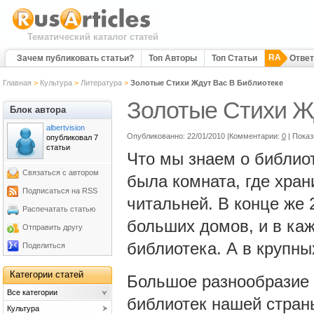
Тематический каталог статей
RA
Зачем публиковать статьи?
Топ Авторы
Топ Статьи
Отве
Главная
>
Культура
>
Литература
>
Золотые Стихи Ждут Вас В Библиотеке
Золотые Стихи Ж
Блок автора
albertvision
Опубликованно: 22/01/2010 |Комментарии:
0
| Показ
опубликовал 7
статьи
Что мы знаем о библиот
Связаться с автором
была комната, где хран
Подписаться на RSS
читальней. В конце же 
Распечатать статью
больших домов, и в ка
Отправить другу
библиотека. А в крупны
Поделиться
Категории статей
Большое разнообразие 
Все категории
библиотек нашей стран
Культура