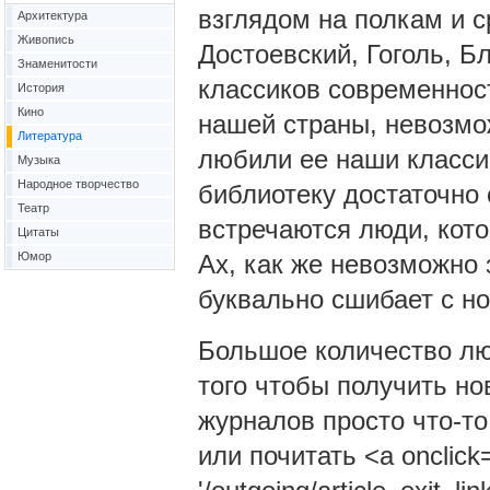
взглядом на полкам и с
Архитектура
Живопись
Достоевский, Гоголь, Б
Знаменитости
классиков современнос
История
Кино
нашей страны, невозмож
Литература
любили ее наши класси
Музыка
Народное творчество
библиотеку достаточно 
Театр
встречаются люди, кото
Цитаты
Юмор
Ах, как же невозможно 
буквально сшибает с но
Большое количество лю
того чтобы получить но
журналов просто что-то
или почитать
<a onclick