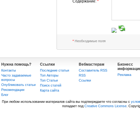
Содержание:
*
*
Необходимые поля
Нужна помощь?
Ссылки
Вебмастерам
Бизнесс
информаци
Контакты
Последние статьи
Составитель RSS
Реклама
Часто задаваемые
Топ Авторы
RSS
вопросы
Топ Статьи
Сcылки
Опубликовать статьи
Поиск статей
Рекомендации
Карта сайта
Блог
При любом использовании материалов сайта вы подтверждаете что согласны с
усло
попадает под
Creative Commons License
. Copyri