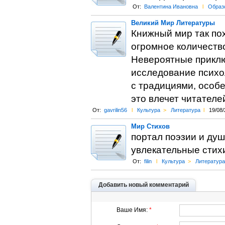
От:
Валентина Ивановна
l
Образ
Великий Мир Литературы
Книжный мир так пох
огромное количеств
Невероятные приклю
исследование психо
с традициями, особ
это влечет читателе
От:
gavrilin56
l
Культура
>
Литература
l
19/08/
Мир Стихов
портал поэзии и душе
увлекательные стих
От:
filin
l
Культура
>
Литература
Добавить новый комментарий
Ваше Имя:
*