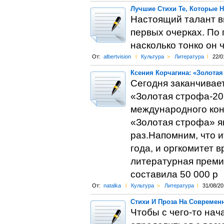
Лучшие Стихи Те, Которые 
Настоящий талант ви
первых очерках. По
насколько тонко он ч
От:
albertvision
l
Культура
>
Литература
l
22/0
Ксения Корчагина: «Золота
Сегодня заканчивает
«Золотая строфа-201
международного кон
«Золотая строфа» яв
раз.Напомним, что и
года, и оргкомитет 
литературная преми
составила 50 000 р
От:
natalka
l
Культура
>
Литература
l
31/08/20
Стихи И Проза На Современ
Чтобы с чего-то нач