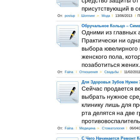
средство защиты от
присутствующий в с
От:
postup
l
Шоппинг
>
Мода
l
13/06/2013
l
П
Обручальное Кольцо – Сим
Одними из главных 
Практически ни одна
выбора ювелирного 
женского пола, кот
позаботиться жених
От:
Faina
l
Отношения
>
Свадьбы
l
11/02/201
Для Здоровья Зубов Нужен 
Сейчас продается в
выбрать нужное сре
клинику лишь для п
рта делятся на две 
противовоспалитель
От:
Faina
l
Медицина
>
Cтоматология
l
06/04/
С Чего Начинается Ремонт 