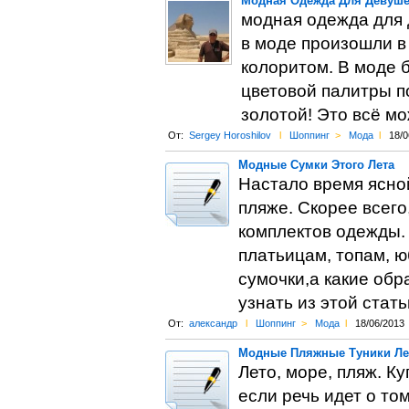
Модная Одежда Для Девуше
модная одежда для 
в моде произошли в
колоритом. В моде
цветовой палитры п
золотой! Это всё м
От:
Sergey Horoshilov
l
Шоппинг
>
Мода
l
18/0
Модные Сумки Этого Лета
Настало время ясной
пляже. Скорее всего
комплектов одежды.
платьицам, топам, 
сумочки,а какие об
узнать из этой стать
От:
александр
l
Шоппинг
>
Мода
l
18/06/2013
Модные Пляжные Туники Ле
Лето, море, пляж. Ку
если речь идет о то