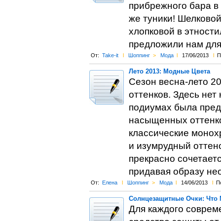
прибрежного бара в 
же туники! Шелково
хлопковой в этности
предложили нам для 
От:
Take-it
l
Шоппинг
>
Мода
l
17/06/2013
l
П
Лето 2013: Модные Цвета
Сезон весна-лето 2
оттенков. Здесь нет
подиумах была пред
насыщенных оттенко
классические монохр
и изумрудный оттен
прекрасно сочетает
придавая образу н
От:
Елена
l
Шоппинг
>
Мода
l
14/06/2013
l
П
Солнцезащитные Очки: Что
Для каждого соврем