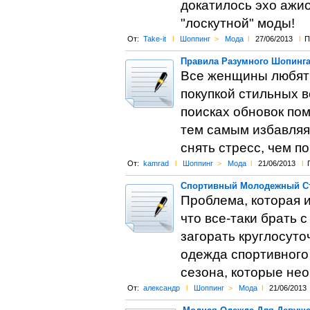
докатилось эхо ажи
"лоскутной" моды!
От:
Take-it
l
Шоппинг
>
Мода
l
27/06/2013
l
П
Правила Разумного Шопинга 
Все женщины любят 
покупкой стильных в
поисках обновок по
тем самым избавляя
снять стресс, чем п
От:
kamrad
l
Шоппинг
>
Мода
l
21/06/2013
l
Спортивный Молодежный С
Проблема, которая 
что все-таки брать 
загорать круглосуто
одежда спортивного 
сезона, которые нео
От:
александр
l
Шоппинг
>
Мода
l
21/06/2013