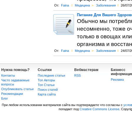
От:
Faina
l
Медицина
>
Заболевания
l
26/07/2
Питание Для Вашего Здоров
Обычно мы потребляе
несомненно, тоже о
только в овощах ил
организма и восстан
От:
Faina
l
Медицина
>
Заболевания
l
24/07/2
Нужна помощь?
Ссылки
Вебмастерам
Бизнесс
информаци
Контакты
Последние статьи
RSS
Реклама
Часто задаваемые
Топ Авторы
вопросы
Топ Статьи
Опубликовать статьи
Поиск статей
Рекомендации
Карта сайта
Блог
При любом использовании материалов сайта вы подтверждаете что согласны с
усло
попадает под
Creative Commons License
. Copyri