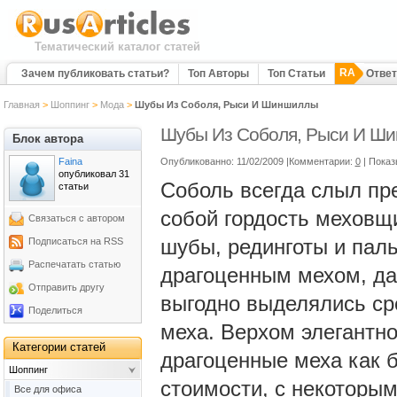
Тематический каталог статей
RA
Зачем публиковать статьи?
Топ Авторы
Топ Статьи
Отве
Главная
>
Шоппинг
>
Мода
>
Шубы Из Соболя, Рыси И Шиншиллы
Шубы Из Соболя, Рыси И Ш
Блок автора
Faina
Опубликованно: 11/02/2009 |Комментарии:
0
| Показ
опубликовал 31
Соболь всегда слыл пр
статьи
собой гордость меховщи
Связаться с автором
шубы, рединготы и паль
Подписаться на RSS
Распечатать статью
драгоценным мехом, да
Отправить другу
выгодно выделялись сре
Поделиться
меха. Верхом элегантно
Категории статей
драгоценные меха как 
Шоппинг
стоимости, с некоторы
Все для офиса