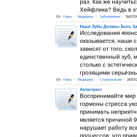
раз. Как же научить
Хейфлика? Ведь в эт
От:
Faina
l
Медицина
>
Заболевания
l
26/07/2
Наши Зубы Должны Быть З
Исследования японс
оказывается, наши 
зависят от того, ск
единственный зуб, 
столько с эстетичес
грозящими серьёзны
От:
Faina
l
Медицина
>
Cтоматология
l
26/07/
Антистресс
Воспринимайте мир 
гормоны стресса уко
принимать неприятно
является причиной 9
нарушает работу все
процессов, что прив