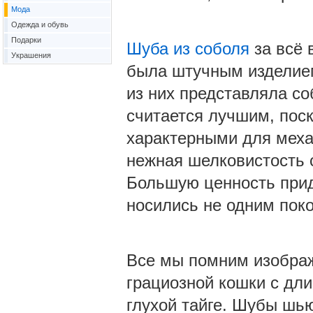
Мода
Одежда и обувь
Подарки
Шуба из соболя
за всё 
Украшения
была штучным изделием
из них представляла с
считается лучшим, пос
характерными для меха,
нежная шелковистость 
Большую ценность прид
носились не одним поко
Все мы помним изображ
грациозной кошки с дл
глухой тайге. Шубы шью