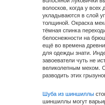
волосяной луковички вы
волосков, когда у всех 
укладываются в слой упр
толщиной. Окраска мех
тёмная спинка переходи
белоснежности на брюш
ещё во времена древни
для одежды знати. Инд
завоеватели чуть не и
великолепным мехом. С
разводить этих грызуно
Шуба из шиншиллы
сто
шиншиллы могут варьиро