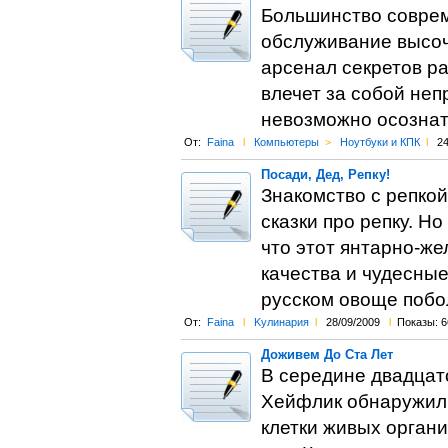
Большинство совре
обслуживание высоча
арсенал секретов ра
влечет за собой не
невозможно осознать
От:
Faina
l
Компьютеры
>
Ноутбуки и КПК
l
24
Посади, Дед, Репку!
Знакомство с репкой
сказки про репку. Н
что этот янтарно-ж
качества и чудесные
русском овоще побо
От:
Faina
l
Kулинария
l
28/09/2009
l
Показы: 6
Доживем До Ста Лет
В середине двадцат
Хейфлик обнаружил 
клетки живых орган