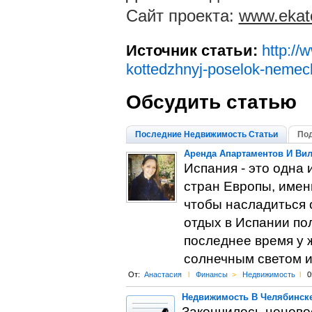
Сайт проекта:
www.ekate
Источник статьи:
http://
kottedzhnyj-poselok-nemec
Обсудить статью
Последние Недвижимость Статьи
Под
Аренда Апартаментов И Вил
Испания - это одна
стран Европы, имен
чтобы насладиться 
отдых в Испании по
последнее время у 
солнечным светом и
От:
Анастасия
l
Финансы
>
Недвижимость
l
0
Недвижимость В Челябинске
Закончилось ценово