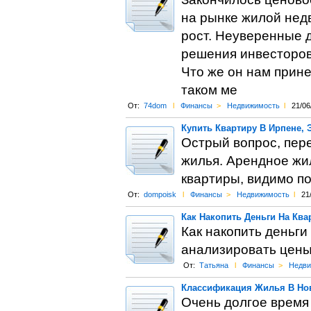
на рынке жилой нед
рост. Неуверенные 
решения инвесторов 
Что же он нам прин
таком ме
От:
74dom
l
Финансы
>
Недвижимость
l
21/06
Купить Квартиру В Ирпене, 
Острый вопрос, пер
жилья. Арендное жил
квартиры, видимо п
От:
dompoisk
l
Финансы
>
Недвижимость
l
21
Как Накопить Деньги На Ква
Как накопить деньги
анализировать цены,
От:
Татьяна
l
Финансы
>
Недви
Классификация Жилья В Нов
Очень долгое время 