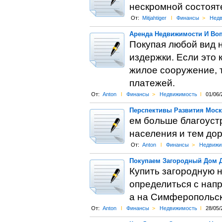
нескромной состояте
От:
Mitjahtiger
l
Финансы
>
Недв
Аренда Недвижимости И Во
Покупая любой вид 
издержки. Если это 
жилое сооружение, т
платежей.
От:
Anton
l
Финансы
>
Недвижимость
l
01/06/
Перспективы Развития Мос
ем больше благоуст
населения и тем до
От:
Anton
l
Финансы
>
Недвижи
Покупаем Загородный Дом 
Купить загородную н
определиться с нап
а на Симферопольс
От:
Anton
l
Финансы
>
Недвижимость
l
28/05/