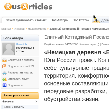
Зачем публиковать статьи?
Топ Авторы
Топ Статьи
Доба
Главная
>
Финансы
>
Недвижимость
>
Элитный Коттеджный Поселок Немецкая Де
Элитный Коттеджный Посело
Блок автора
Vovovich
Опубликованно: 04/05/2008 |Комментарии:
0
| Пока
опубликовал 3
«Немецкая деревня «
статьи
Юга России проект. Кот
Связаться с автором
себе культурные тради
Подписаться на RSS
Распечатать статью
территория, комфортно
Отправить другу
основные составляющи
Поделиться
передовые разработки,
Категории статей
обустройства жизни.
Финансы
Банки и кредиты