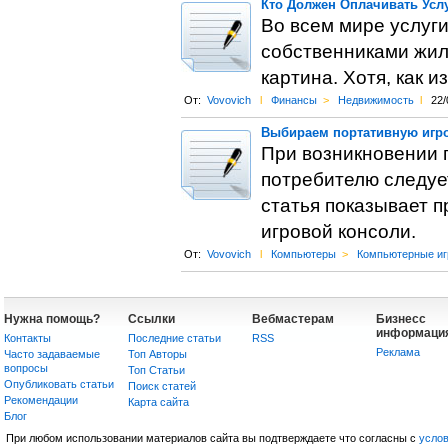
Кто Должен Оплачивать Усл
Во всем мире услуг
собственниками жиль
картина. Хотя, как и
От:
Vovovich
l
Финансы
>
Недвижимость
l
22/
Выбираем портативную игр
При возникновении 
потребителю следуе
статья показывает 
игровой консоли.
От:
Vovovich
l
Компьютеры
>
Компьютерные и
Нужна помощь?
Ссылки
Вебмастерам
Бизнесс
информаци
Контакты
Последние статьи
RSS
Реклама
Часто задаваемые
Топ Авторы
вопросы
Топ Статьи
Опубликовать статьи
Поиск статей
Рекомендации
Карта сайта
Блог
При любом использовании материалов сайта вы подтверждаете что согласны с
усло