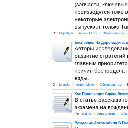
(запчасти, ключевы
производятся тоже в
некоторые электрон
выпускает только Та
От:
Mitjahtiger
l
Авто и Мото
>
Обмен опытом
l
Беспредел На Дорогах.учас
Авторы исследовани
развитие стратегий
главным приоритетом
причин беспредела 
езды.
От:
lehapilot
l
Авто и Мото
>
Обмен опытом
l
3
Как Происходит Сдача Экза
В статье рассказано
экзамена на вожден
От:
Cakolit
l
Авто и Мото
>
Обм
Вождение Автомобиля В Го