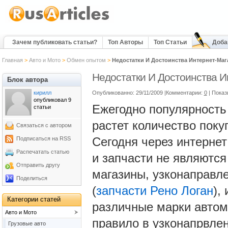
Зачем публиковать статьи?
Топ Авторы
Топ Статьи
Доба
Главная
>
Авто и Мото
>
Обмен опытом
>
Недостатки И Достоинства Интернет-Маг
Недостатки И Достоинства И
Блок автора
кирилл
Опубликованно: 29/11/2009 |Комментарии:
0
| Показ
опубликовал 9
Ежегодно популярность 
статьи
растет количество пок
Связаться с автором
Сегодня через интернет
Подписаться на RSS
Распечатать статью
и запчасти не являютс
Отправить другу
магазины, узконаправл
Поделиться
(
запчасти Рено Логан
),
Категории статей
различные марки автомо
Авто и Мото
правило в узконапрвле
Грузовые авто