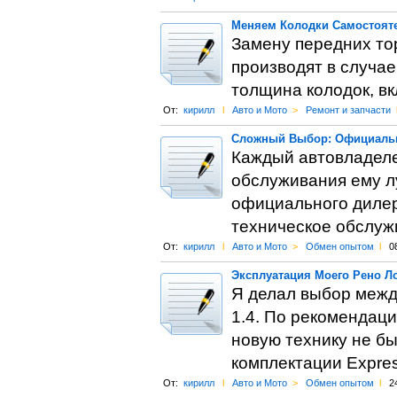
Меняем Колодки Самостояте
Замену передних то
производят в случае
толщина колодок, в
От:
кирилл
l
Авто и Мото
>
Ремонт и запчасти
Сложный Выбор: Официальн
Каждый автовладеле
обслуживания ему л
официального дилер
техническое обслуж
От:
кирилл
l
Авто и Мото
>
Обмен опытом
l
0
Эксплуатация Моего Рено Л
Я делал выбор межд
1.4. По рекомендаци
новую технику не бы
комплектации Expres
От:
кирилл
l
Авто и Мото
>
Обмен опытом
l
2