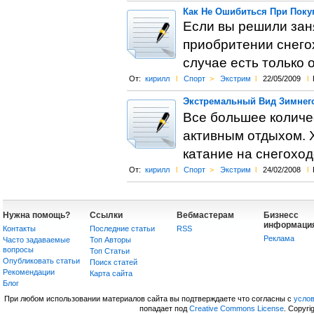
Как Не Ошибиться При Поку
Если вы решили зан
приобритении снегох
случае есть только 
От:
кирилл
l
Спорт
>
Экстрим
l
22/05/2009
l
Экстремальный Вид Зимнег
Все большее количе
активным отдыхом. Х
катание на снегоход
От:
кирилл
l
Спорт
>
Экстрим
l
24/02/2008
l
Нужна помощь?
Ссылки
Вебмастерам
Бизнесс
информаци
Контакты
Последние статьи
RSS
Реклама
Часто задаваемые
Топ Авторы
вопросы
Топ Статьи
Опубликовать статьи
Поиск статей
Рекомендации
Карта сайта
Блог
При любом использовании материалов сайта вы подтверждаете что согласны с
усло
попадает под
Creative Commons License
. Copyri