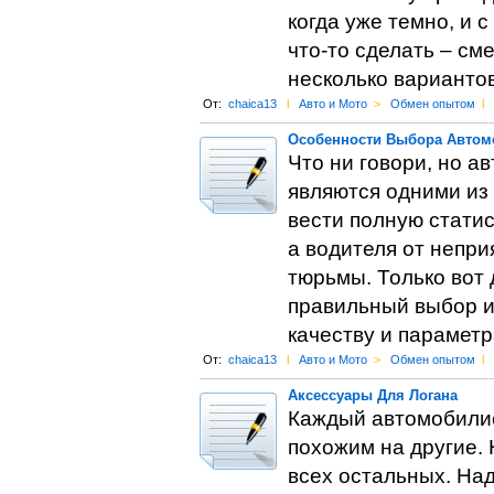
когда уже темно, и 
что-то сделать – см
несколько вариантов
От:
chaica13
l
Авто и Мото
>
Обмен опытом
l
Особенности Выбора Автом
Что ни говори, но 
являются одними из
вести полную статис
а водителя от непри
тюрьмы. Только вот
правильный выбор и
качеству и параметр
От:
chaica13
l
Авто и Мото
>
Обмен опытом
l
Аксессуары Для Логана
Каждый автомобилис
похожим на другие. 
всех остальных. Над