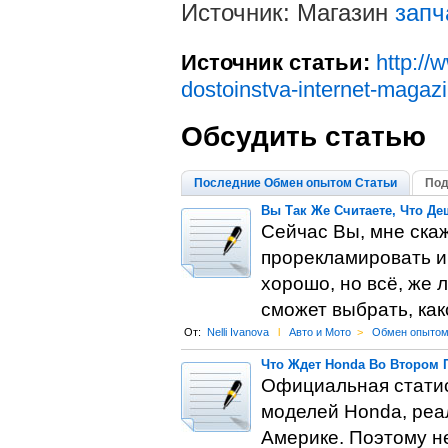
Источник: Магазин
запч
Источник статьи:
http://
dostoinstva-internet-magaz
Обсудить статью
Последние Обмен опытом Статьи
Под
Вы Так Же Считаете, Что Д
Сейчас Вы, мне скаж
прорекламировать и
хорошо, но всё, же 
сможет выбрать, как
От:
Nelli Ivanova
l
Авто и Мото
>
Обмен опыто
Что Ждет Honda Во Втором 
Официальная статист
моделей Honda, реа
Америке. Поэтому н