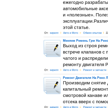
ежегодно разрабаты
автомобильные акс
и «полезные». Поле
эксплуатации.Разли
этой статье.
От:
кирилл
l
Авто и Мото
>
Обмен опытом
l
2
Меняем Ремень Грм На Рен
Выход из строя рем
встрече клапанов с 
чатoго и распредели
ремонту двигателя Р
От:
кирилл
l
Авто и Мото
>
Ремонт и запчасти
Ремонт Двигателя На Рено 
Производим снятие д
капитальный ремонт 
смотровой канаве ил
отсека вверх с помо
От:
кирилл
l
Авто и Мото
>
Ремонт и запчасти