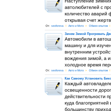
Наступление зимних
автолюбителей с пр
количество аварий ф
открывая счет жерт
От:
seoforeva
l
Авто и Мото
>
Обмен опытом
l
Зачем Зимой Прогревать Дв
Автомобили в автош
машину и для изуче
внутренним устройс
вождения зимой, а и
холодное время пере
От:
seoforeva
l
Авто и Мото
>
Обмен опытом
l
Как Самому Установить Бик
Каждый автовладеле
освещенности дороги
действительности пр
куда благоприятней
большинству приходи