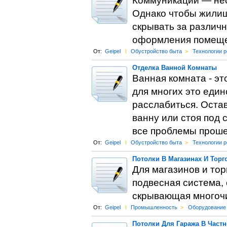
Коммуникации — не
Однако чтобы жилищ
скрывать за различ
оформления помеще
От:
Geipel
l
Обустройство быта
>
Технологии 
Отделка Ванной Комнаты
Ванная комната - эт
для многих это един
расслабиться. Оста
ванну или стоя под 
все проблемы проше
От:
Geipel
l
Обустройство быта
>
Технологии 
Потолки В Магазинах И Торг
Для магазинов и тор
подвесная система,
скрывающая многоч
От:
Geipel
l
Промышленность
>
Оборудование
Потолки Для Гаража В Част