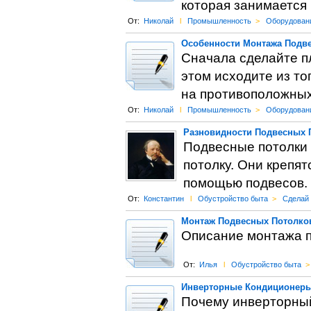
которая занимается
От:
Николай
l
Промышленность
>
Оборудован
Особенности Монтажа Подве
Сначала сделайте п
этом исходите из то
на противоположных
От:
Николай
l
Промышленность
>
Оборудован
Разновидности Подвесных 
Подвесные потолки 
потолку. Они крепят
помощью подвесов. 
От:
Константин
l
Обустройство быта
>
Сделай
Монтаж Подвесных Потолко
Описание монтажа п
От:
Илья
l
Обустройство быта
>
Инверторные Кондиционеры
Почему инверторный