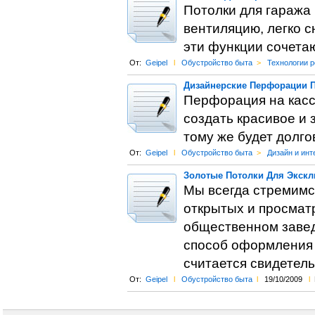
Потолки для гаража
вентиляцию, легко с
эти функции сочетаю
От:
Geipel
l
Обустройство быта
>
Технологии 
Дизайнерские Перфорации 
Перфорация на касс
создать красивое и
тому же будет долго
От:
Geipel
l
Обустройство быта
>
Дизайн и инт
Золотые Потолки Для Экскл
Мы всегда стремимс
открытых и просмат
общественном завед
способ оформления 
считается свидетел
От:
Geipel
l
Обустройство быта
l
19/10/2009
l