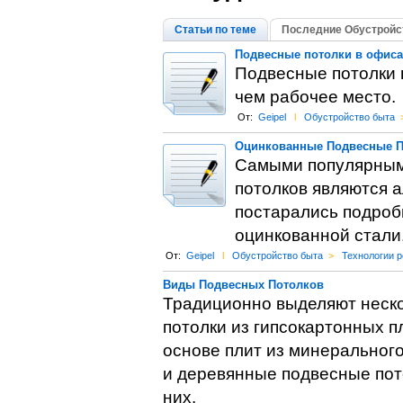
Статьи по теме
Последние Обустройс
Подвесные потолки в офиса
Подвесные потолки 
чем рабочее место.
От:
Geipel
l
Обустройство быта
Оцинкованные Подвесные По
Самыми популярным
потолков являются а
постарались подробн
оцинкованной стали
От:
Geipel
l
Обустройство быта
>
Технологии 
Виды Подвесных Потолков
Традиционно выделяют неско
потолки из гипсокартонных п
основе плит из минерального
и деревянные подвесные пот
них.