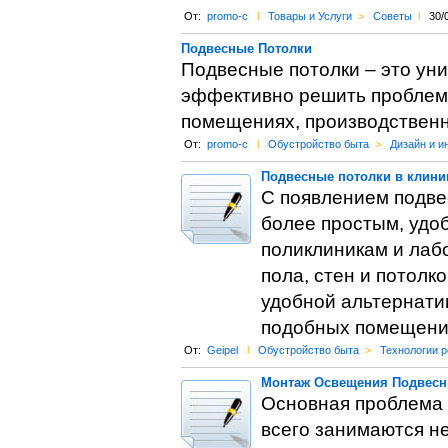
От:
promo-c
l
Товары и Услуги
>
Советы
l
30/
Подвесные Потолки
Подвесные потолки – это уни
эффективно решить проблему
помещениях, производственн
От:
promo-c
l
Обустройство быта
>
Дизайн и и
Подвесные потолки в клини
С появлением подве
более простым, удоб
поликлиникам и лаб
пола, стен и потолк
удобной альтернати
подобных помещени
От:
Geipel
l
Обустройство быта
>
Технологии 
Монтаж Освещения Подвесн
Основная проблема 
всего занимаются не