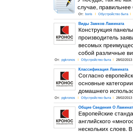
случае, правильнее 
От:
boris
l
Обустройство быта
l
Виды Замков Ламината
Конструкция панель
производитель заявл
весомых преимущест
собой различные ви
От:
pgkronos
l
Обустройство быта
l
28/02/2013
Классификация Ламината
Согласно европейск
основные категории
домашнего использ
От:
pgkronos
l
Обустройство быта
l
28/02/2013
Общие Сведения О Ламинат
Европейские станд
английского «много
нескольких слоев. 