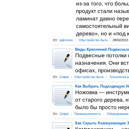
из-за того, что бол
продукт стали назы
ламинат давно пере
самостоятельный ви
дерево», но и «под 
От:
pgkronos
l
Обустройство быта
l
28/02/2013
Виды Креплений Подвесных
Подвесные потолки 
назначения. Они вст
офисах, производств
От:
Geipel
l
Обустройство быта
>
Технологии 
Как Выбрать Подходящую Н
Ножовка — инструме
от старого дерева, 
было бы просто нер
От:
Geipel
l
Промышленность
>
Оборудование
Как Скрыть Коммуникации 