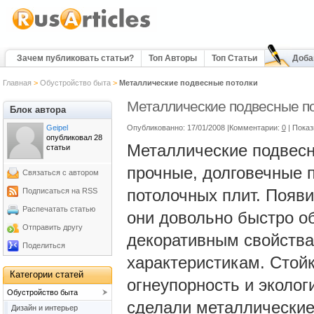
Зачем публиковать статьи?
Топ Авторы
Топ Статьи
Доба
Главная
>
Обустройство быта
>
Металлические подвесные потолки
Металлические подвесные п
Блок автора
Geipel
Опубликованно: 17/01/2008 |Комментарии:
0
| Пока
опубликовал 28
Металлические подвесн
статьи
прочные, долговечные 
Связаться с автором
потолочных плит. Появ
Подписаться на RSS
Распечатать статью
они довольно быстро о
Отправить другу
декоративным свойств
Поделиться
характеристикам. Стойк
Категории статей
огнеупорность и эколог
Обустройство быта
сделали металлические
Дизайн и интерьер