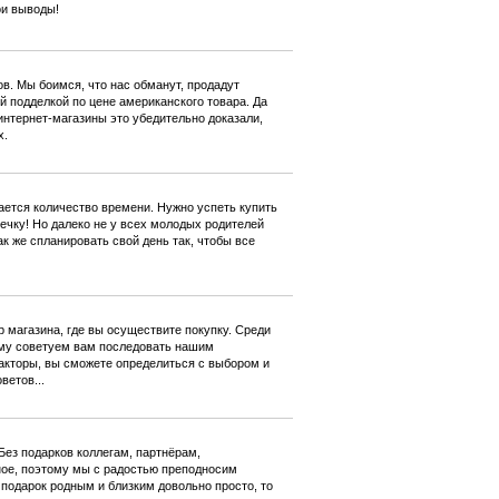
ои выводы!
в. Мы боимся, что нас обманут, продадут
й подделкой по цене американского товара. Да
интернет-магазины это убедительно доказали,
х.
щается количество времени. Нужно успеть купить
ечку! Но далеко не у всех молодых родителей
к же спланировать свой день так, чтобы все
 магазина, где вы осуществите покупку. Среди
ому советуем вам последовать нашим
акторы, вы сможете определиться с выбором и
ветов...
ез подарков коллегам, партнёрам,
ное, поэтому мы с радостью преподносим
подарок родным и близким довольно просто, то