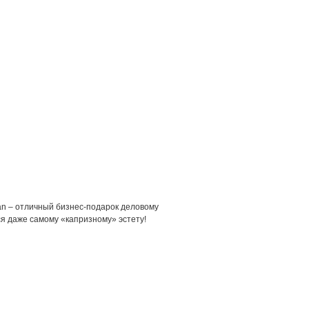
an – отличный бизнес-подарок деловому
ся даже самому «капризному» эстету!