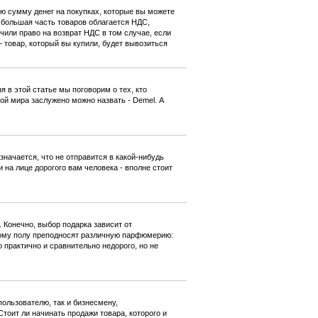
ю сумму денег на покупках, которые вы можете
, большая часть товаров облагается НДС,
или право на возврат НДС в том случае, если
– товар, который вы купили, будет вывозиться
 в этой статье мы поговорим о тех, кто
ой мира заслужено можно назвать - Demel. А
значается, что не отправится в какой-нибудь
 на лице дорогого вам человека - вполне стоит
 Конечно, выбор подарка зависит от
ьному полу преподносят различную парфюмерию:
о практично и сравнительно недорого, но не
пользователю, так и бизнесмену,
тоит ли начинать продажи товара, которого и