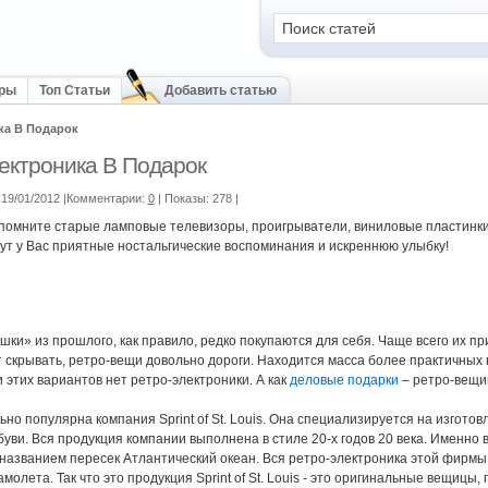
оры
Топ Статьи
Добавить статью
ка В Подарок
ектроника В Подарок
19/01/2012 |Комментарии:
0
| Показы: 278
|
 помните старые ламповые телевизоры, проигрыватели, виниловые пластинки
ут у Вас приятные ностальгические воспоминания и искреннюю улыбку!
шки» из прошлого, как правило, редко покупаются для себя. Чаще всего их п
ут скрывать, ретро-вещи довольно дороги. Находится масса более практичных в
 этих вариантов нет ретро-электроники. А как
деловые подарки
– ретро-вещиц
но популярна компания Sprint of St. Louis. Она специализируется на изгото
уви. Вся продукция компании выполнена в стиле 20-х годов 20 века. Именно в 
азванием пересек Атлантический океан. Вся ретро-электроника этой фирмы 
молета. Так что это продукция Sprint of St. Louis - это оригинальные вещиц