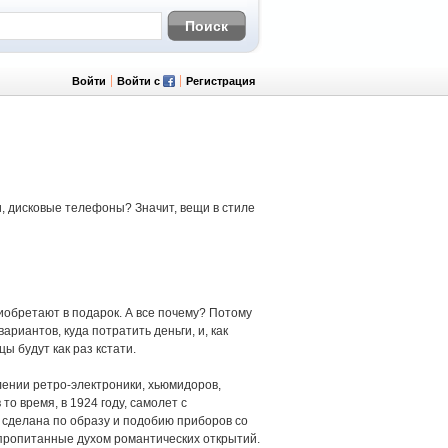
Войти
Войти с
Регистрация
, дисковые телефоны? Значит, вещи в стиле
риобретают в подарок. А все почему? Потому
ариантов, куда потратить деньги, и, как
ы будут как раз кстати.
влении ретро-электроники, хьюмидоров,
то время, в 1924 году, самолет с
сделана по образу и подобию приборов со
ы, пропитанные духом романтических открытий.