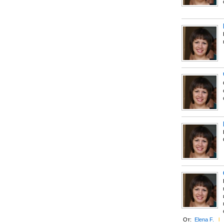
От:
Elena F.
l