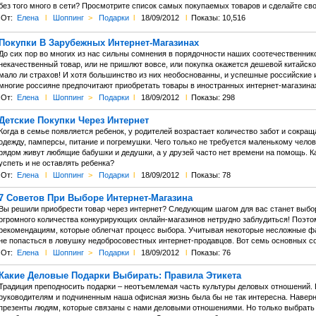
без того много в сети? Просмотрите список самых покупаемых товаров и сделайте св
От:
Елена
l
Шоппинг
>
Подарки
l
18/09/2012
l
Показы: 10,516
Покупки В Зарубежных Интернет-Магазинах
До сих пор во многих из нас сильны сомнения в порядочности наших соотечественнико
некачественный товар, или не пришлют вовсе, или покупка окажется дешевой китайско
мало ли страхов! И хотя большинство из них необоснованны, и успешные российские 
многие россияне предпочитают приобретать товары в иностранных интернет-магазина
От:
Елена
l
Шоппинг
>
Подарки
l
18/09/2012
l
Показы: 298
Детские Покупки Через Интернет
Когда в семье появляется ребенок, у родителей возрастает количество забот и сокра
одежду, памперсы, питание и погремушки. Чего только не требуется маленькому челов
рядом живут любящие бабушки и дедушки, а у друзей часто нет времени на помощь. Ка
успеть и не оставлять ребенка?
От:
Елена
l
Шоппинг
>
Подарки
l
18/09/2012
l
Показы: 78
7 Советов При Выборе Интернет-Магазина
Вы решили приобрести товар через интернет? Следующим шагом для вас станет выбор
огромного количества конкурирующих онлайн-магазинов нетрудно заблудиться! Поэт
рекомендациям, которые облегчат процесс выбора. Учитывая некоторые несложные ф
не попасться в ловушку недобросовестных интернет-продавцов. Вот семь основных со
От:
Елена
l
Шоппинг
>
Подарки
l
18/09/2012
l
Показы: 76
Какие Деловые Подарки Выбирать: Правила Этикета
Традиция преподносить подарки – неотъемлемая часть культуры деловых отношений. Б
руководителям и подчиненным наша офисная жизнь была бы не так интересна. Навер
презенты людям, которые связаны с нами деловыми отношениями. Но только выбрать 