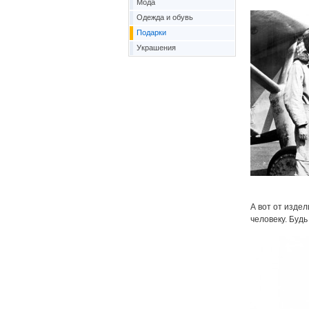
Мода
Одежда и обувь
Подарки
Украшения
А вот от изде
человеку. Буд