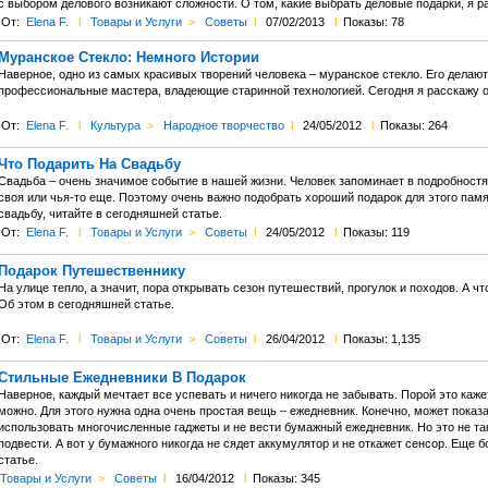
с выбором делового возникают сложности. О том, какие выбрать деловые подарки, я ра
От:
Elena F.
l
Товары и Услуги
>
Советы
l
07/02/2013
l
Показы: 78
Муранское Стекло: Немного Истории
Наверное, одно из самых красивых творений человека – муранское стекло. Его делают
профессиональные мастера, владеющие старинной технологией. Сегодня я расскажу о 
От:
Elena F.
l
Культура
>
Народное творчество
l
24/05/2012
l
Показы: 264
Что Подарить На Свадьбу
Свадьба – очень значимое событие в нашей жизни. Человек запоминает в подробностях
своя или чья-то еще. Поэтому очень важно подобрать хороший подарок для этого памя
свадьбу, читайте в сегодняшней статье.
От:
Elena F.
l
Товары и Услуги
>
Советы
l
24/05/2012
l
Показы: 119
Подарок Путешественнику
На улице тепло, а значит, пора открывать сезон путешествий, прогулок и походов. А 
Об этом в сегодняшней статье.
От:
Elena F.
l
Товары и Услуги
>
Советы
l
26/04/2012
l
Показы: 1,135
Стильные Ежедневники В Подарок
Наверное, каждый мечтает все успевать и ничего никогда не забывать. Порой это каж
можно. Для этого нужна одна очень простая вещь – ежедневник. Конечно, может показ
использовать многочисленные гаджеты и не вести бумажный ежедневник. Но это не так
подвести. А вот у бумажного никогда не сядет аккумулятор и не откажет сенсор. Еще
статье.
Товары и Услуги
>
Советы
l
16/04/2012
l
Показы: 345