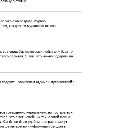
сскажу в статье.
 только в на острове Мурано
том, как делали муранское стекло.
 все свадьбы, на которых побывал – будь то
тного события. О том, что можно подарить на
что подарить любителям отдыха и путешествий?
ется совершенно нереальным, но постараться
аться, что в век новейших технологий можно
. Как бы ни были удобны, все равно могут
 больше интересной информации сегодня в