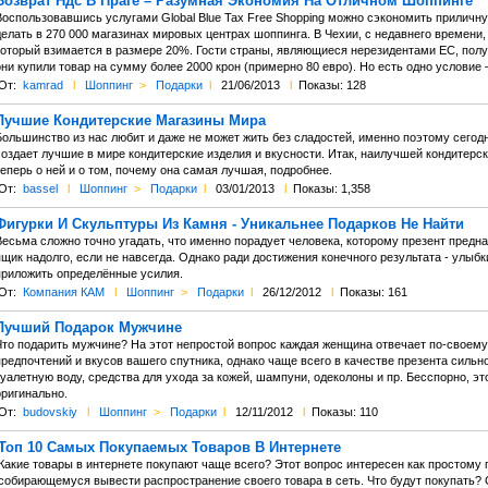
Возврат Ндс В Праге – Разумная Экономия На Отличном Шоппинге
Воспользовавшись услугами Global Blue Tax Free Shopping можно сэкономить приличну
делать в 270 000 магазинах мировых центрах шоппинга. В Чехии, с недавнего времени
который взимается в размере 20%. Гости страны, являющиеся нерезидентами ЕС, получ
ни купили товар на сумму более 2000 крон (примерно 80 евро). Но есть одно условие 
От:
kamrad
l
Шоппинг
>
Подарки
l
21/06/2013
l
Показы: 128
Лучшие Кондитерские Магазины Мира
ольшинство из нас любит и даже не может жить без сладостей, именно поэтому сегодня
создает лучшие в мире кондитерские изделия и вкусности. Итак, наилучшей кондитерск
еперь о ней и о том, почему она самая лучшая, подробнее.
От:
bassel
l
Шоппинг
>
Подарки
l
03/01/2013
l
Показы: 1,358
Фигурки И Скульптуры Из Камня - Уникальнее Подарков Не Найти
есьма сложно точно угадать, что именно порадует человека, которому презент предна
щик надолго, если не навсегда. Однако ради достижения конечного результата - улыбки
приложить определённые усилия.
От:
Компания КАМ
l
Шоппинг
>
Подарки
l
26/12/2012
l
Показы: 161
Лучший Подарок Мужчине
Что подарить мужчине? На этот непростой вопрос каждая женщина отвечает по-своему.
предпочтений и вкусов вашего спутника, однако чаще всего в качестве презента сил
уалетную воду, средства для ухода за кожей, шампуни, одеколоны и пр. Бесспорно, эт
оригинально.
От:
budovskiy
l
Шоппинг
>
Подарки
l
12/11/2012
l
Показы: 110
Топ 10 Самых Покупаемых Товаров В Интернете
Какие товары в интернете покупают чаще всего? Этот вопрос интересен как простому 
собирающемуся вывести распространение своего товара в сеть. Что будут покупать? С