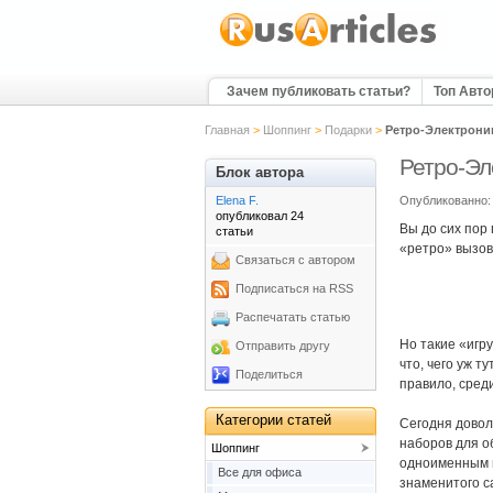
Зачем публиковать статьи?
Топ Авт
Главная
>
Шоппинг
>
Подарки
>
Ретро-Электрони
Ретро-Эл
Блок автора
Elena F.
Опубликованно: 
опубликовал 24
Вы до сих пор
статьи
«ретро» вызов
Связаться с автором
Подписаться на RSS
Распечатать статью
Но такие «игру
Отправить другу
что, чего уж т
Поделиться
правило, среди
Категории статей
Сегодня доволь
наборов для об
Шоппинг
одноименным н
Все для офиса
знаменитого са