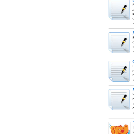
о
Б
т
В
я
т