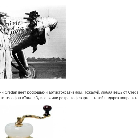
лий Credan веет роскошью и артистократизмом. Пожалуй, любая вещь от Cred
ь то телефон «Томас Эдисон» или ретро-кофеварка – такой подарок понравит