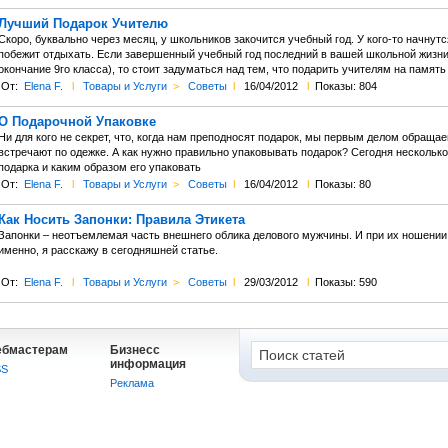
Лучший Подарок Учителю
Скоро, буквально через месяц, у школьников закочится учебный год. У кого-то начнут
побежит отдыхать. Если завершенный учебный год последний в вашей школьной жизни,
окончание 9го класса), то стоит задуматься над тем, что подарить учителям на память
От:
Elena F.
l
Товары и Услуги
>
Советы
l
16/04/2012
l
Показы: 804
О Подарочной Упаковке
Ни для кого не секрет, что, когда нам преподносят подарок, мы первым делом обращае
встречают по одежке. А как нужно правильно упаковывать подарок? Сегодня несколько 
подарка и каким образом его упаковать
От:
Elena F.
l
Товары и Услуги
>
Советы
l
16/04/2012
l
Показы: 80
Как Носить Запонки: Правила Этикета
Запонки – неотъемлемая часть внешнего облика делового мужчины. И при их ношении
именно, я расскажу в сегодняшней статье.
От:
Elena F.
l
Товары и Услуги
>
Советы
l
29/03/2012
l
Показы: 590
ебмастерам
Бизнесс
информация
SS
Реклама