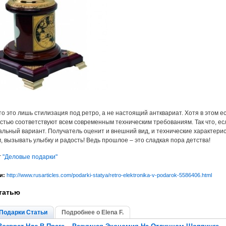
то это лишь стилизация под ретро, а не настоящий антквариат. Хотя в этом 
тью соответствуют всем современным техническим требованиям. Так что, есл
альный вариант. Получатель оценит и внешний вид, и технические характерис
, вызывать улыбку и радость! Ведь прошлое – это сладкая пора детства!
г
"Деловые подарки"
и:
http://www.rusarticles.com/podarki-statya/retro-elektronika-v-podarok-5586406.html
татью
Подарки Статьи
Подробнее о Elena F.