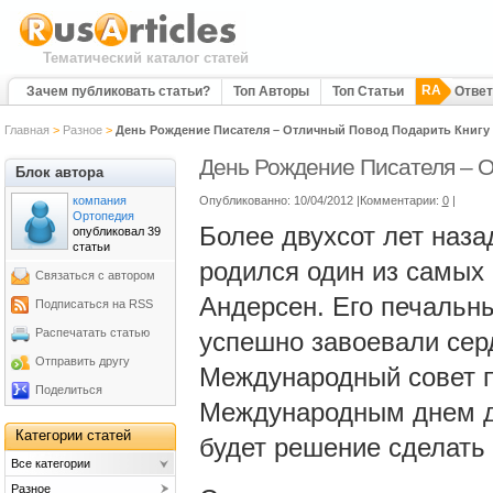
Тематический каталог статей
RA
Зачем публиковать статьи?
Топ Авторы
Топ Статьи
Отве
Главная
>
Разное
>
День Рождение Писателя – Отличный Повод Подарить Книгу
День Рождение Писателя – О
Блок автора
компания
Опубликованно: 10/04/2012 |Комментарии:
0
|
Ортопедия
Более двухсот лет наза
опубликовал 39
статьи
родился один из самых 
Связаться с автором
Андерсен. Его печальны
Подписаться на RSS
Распечатать статью
успешно завоевали серд
Отправить другу
Международный совет п
Поделиться
Международным днем де
Категории статей
будет решение сделать 
Все категории
Разное