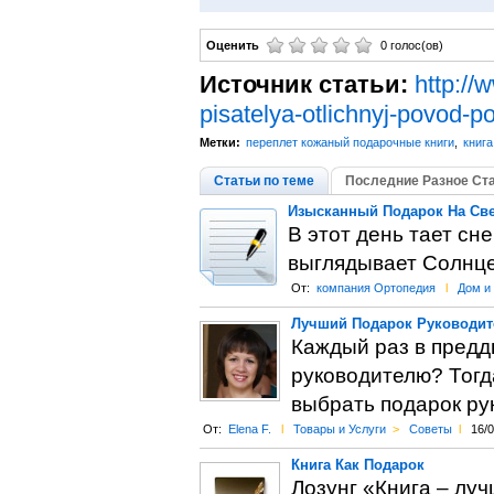
Оценить
0 голос(ов)
Источник статьи:
http://
pisatelya-otlichnyj-povod-p
Метки:
переплет кожаный подарочные книги
,
книга
Статьи по теме
Последние Разное Ст
Изысканный Подарок На Св
В этот день тает сн
выглядывает Солнце
От:
компания Ортопедия
l
Дом и
Лучший Подарок Руководит
Каждый раз в предд
руководителю? Тогда
выбрать подарок ру
От:
Elena F.
l
Товары и Услуги
>
Советы
l
16/
Книга Как Подарок
Лозунг «Книга – лу