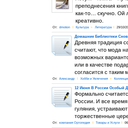
преподнесения книги
как-то… скучно. Ой 
креативно.
От:
dmotion
l
Культура
>
Литература
l
29/10/2
Домашние Библиотеки Снов
Древняя традиция со
считают, что мода н
возможных вариантов
или в качестве пода
согласится с таким 
От:
Александр
l
Хобби и Увлечения
>
Коллекци
12 Июня В России Особый Д
Формально считаетс
России. И все время
гуляния, устраиваю
торжественные цере
От:
компания Ортопедия
l
Товары и Услуги
l
06