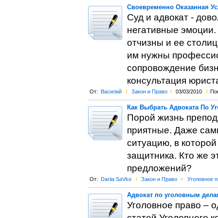
Своевременно Оказанная Ус
Суд и адвокат - дов
негативные эмоции.
отчизны и ее столиц
им нужны профессио
сопровождение бизн
консультация юрист
От:
Василий
l
Закон и Право
l
03/03/2010
l
По
Как Выбрать Адвоката По У
Порой жизнь препод
приятные. Даже сам
ситуацию, в которо
защитника. Кто же э
предложений?
От:
Dariia SaVko
l
Закон и Право
>
Уголовное п
Адвокат по уголовным дела
Уголовное право – 
статей Уголовного к