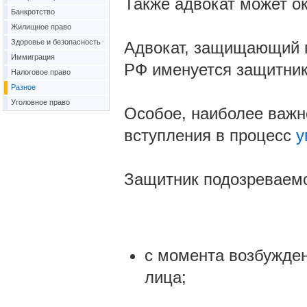
Также адвокат может о
Банкротство
Жилищное право
Здоровье и безопасность
Адвокат, защищающий п
Иммиграция
РФ именуется защитни
Налоговое право
Разное
Уголовное право
Особое, наиболее важн
вступления в процесс
у
Защитник подозреваемог
с момента возбужден
лица;