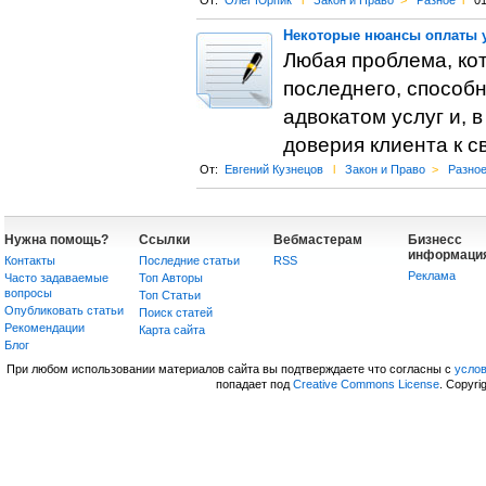
От:
Олег Юрпик
l
Закон и Право
>
Разное
l
01
Некоторые нюансы оплаты у
Любая проблема, кот
последнего, способ
адвокатом услуг и, 
доверия клиента к с
От:
Евгений Кузнецов
l
Закон и Право
>
Разно
Нужна помощь?
Ссылки
Вебмастерам
Бизнесс
информаци
Контакты
Последние статьи
RSS
Реклама
Часто задаваемые
Топ Авторы
вопросы
Топ Статьи
Опубликовать статьи
Поиск статей
Рекомендации
Карта сайта
Блог
При любом использовании материалов сайта вы подтверждаете что согласны с
усло
попадает под
Creative Commons License
. Copyri