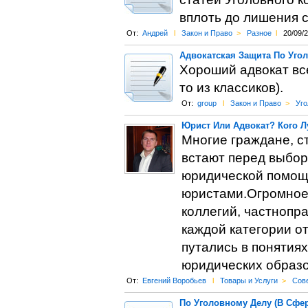
вплоть до лишения 
От:
Андрей
l
Закон и Право
>
Разное
l
20/09/
Адвокатская Защита По Уго
Хороший адвокат все
то из классиков).
От:
group
l
Закон и Право
>
Уго
Юрист Или Адвокат? Кого 
Многие граждане, с
встают перед выбор
юридической помощ
юристами.Огромное 
коллегий, частнопра
каждой категории от
путались в понятиях
юридических образо
От:
Евгений Воробьев
l
Товары и Услуги
>
Сов
По Уголовному Делу (В Сфе