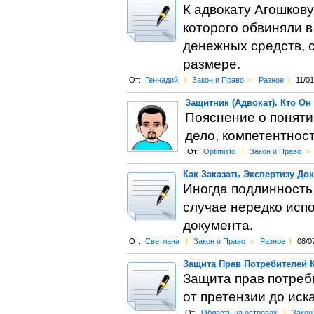
К адвокату Агошков
которого обвиняли 
денежных средств, 
размере.
От:
Геннадий
l
Закон и Право
>
Разное
l
11/01
Защитник (Адвокат). Кто О
Пояснение о понятии
дело, компетентност
От:
Optimisto
l
Закон и Право
>
Как Заказать Экспертизу До
Иногда подлинность
случае нередко исп
документа.
От:
Светлана
l
Закон и Право
>
Разное
l
08/0
Защита Прав Потребителей 
Защита прав потреб
от претензии до иска
От:
Область на островах
l
Закон