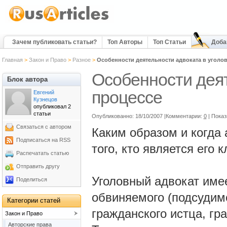
Зачем публиковать статьи?
Топ Авторы
Топ Статьи
Доба
Главная
>
Закон и Право
>
Разное
>
Особенности деятельности адвоката в уголо
Особенности деят
Блок автора
процессе
Евгений
Кузнецов
опубликовал 2
статьи
Опубликованно: 18/10/2007 |Комментарии:
0
| Пока
Связаться с автором
Каким образом и когда 
Подписаться на RSS
того, кто является его 
Распечатать статью
Отправить другу
Уголовный адвокат име
Поделиться
обвиняемого (подсудимо
Категории статей
гражданского истца, гр
Закон и Право
Авторские права