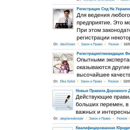
Регистрация Спд На Украин
Для ведения любого
предприятие. Это м
При этом законодат
регистрации некото
От:
AlexGreen
l
Закон и Право
>
Разное
l
02/
Регистрация/ликвидация Фи
Опытными экспертам
оказываются другие
высочайшее качеств
От:
Elka Sobol
l
Закон и Право
>
Разное
l
02/0
Новые Правила Дорожного 
Действующие правил
больших перемен, в 
важных и интересных
От:
alegriarealestate
l
Закон и Право
>
Разное
l
Квалифицированная Юриди