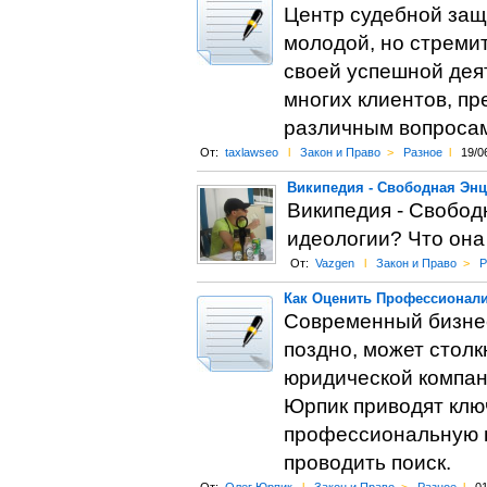
Центр судебной защ
молодой, но стреми
своей успешной дея
многих клиентов, п
различным вопроса
От:
taxlawseo
l
Закон и Право
>
Разное
l
19/0
Википедия - Свободная Эн
Википедия - Свобод
идеологии? Что она
От:
Vazgen
l
Закон и Право
>
Р
Как Оценить Профессионал
Современный бизнес
поздно, может столк
юридической компан
Юрпик приводят клю
профессиональную ю
проводить поиск.