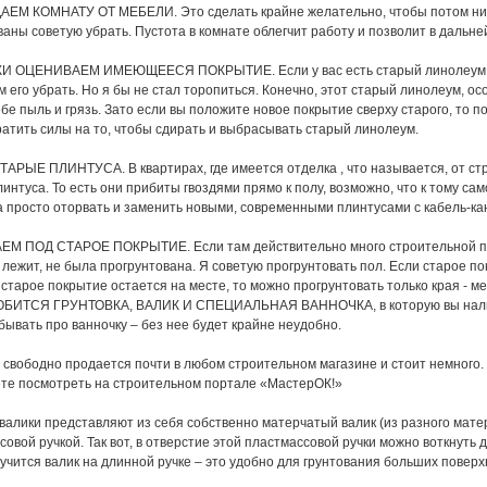
ЕМ КОМНАТУ ОТ МЕБЕЛИ. Это сделать крайне желательно, чтобы потом нич
аны советую убрать. Пустота в комнате облегчит работу и позволит в дальн
И ОЦЕНИВАЕМ ИМЕЮЩЕЕСЯ ПОКРЫТИЕ. Если у вас есть старый линолеум, п
 его убрать. Но я бы не стал торопиться. Конечно, этот старый линолеум, ос
бе пыль и грязь. Зато если вы положите новое покрытие сверху старого, то по
ратить силы на то, чтобы сдирать и выбрасывать старый линолеум.
АРЫЕ ПЛИНТУСА. В квартирах, где имеется отделка , что называется, от ст
интуса. То есть они прибиты гвоздями прямо к полу, возможно, что к тому с
а просто оторвать и заменить новыми, современными плинтусами с кабель-кан
М ПОД СТАРОЕ ПОКРЫТИЕ. Если там действительно много строительной пыли
лежит, не была прогрунтована. Я советую прогрунтовать пол. Если старое по
и старое покрытие остается на месте, то можно прогрунтовать только края -
ИТСЯ ГРУНТОВКА, ВАЛИК И СПЕЦИАЛЬНАЯ ВАННОЧКА, в которую вы нальете 
бывать про ванночку – без нее будет крайне неудобно.
с свободно продается почти в любом строительном магазине и стоит немного.
те посмотреть на строительном портале «МастерОК!»
алики представляют из себя собственно матерчатый валик (из разного мате
совой ручкой. Так вот, в отверстие этой пластмассовой ручки можно воткнуть
лучится валик на длинной ручке – это удобно для грунтования больших поверх