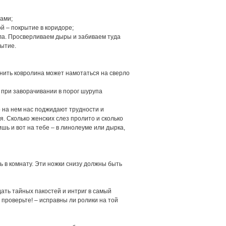
ами;
ой – покрытие в коридоре;
ла. Просверливаем дыры и забиваем туда
рытие.
: нить ковролина может намотаться на сверло
и при заворачивании в порог шурупа
на нем нас поджидают трудности и
я. Сколько женских слез пролито и сколько
шь и вот на тебе – в линолеуме или дырка,
ь в комнату. Эти ножки снизу должны быть
ать тайных пакостей и интриг в самый
 проверьте! – исправны ли ролики на той