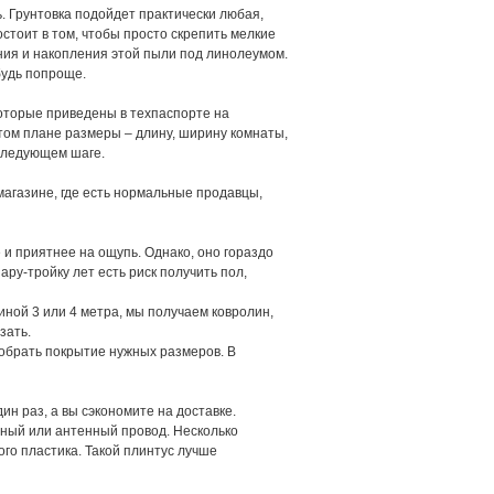
ь. Грунтовка подойдет практически любая,
остоит в том, чтобы просто скрепить мелкие
ения и накопления этой пыли под линолеумом.
будь попроще.
оторые приведены в техпаспорте на
этом плане размеры – длину, ширину комнаты,
 следующем шаге.
агазине, где есть нормальные продавцы,
 и приятнее на ощупь. Однако, оно гораздо
ару-тройку лет есть риск получить пол,
иной 3 или 4 метра, мы получаем ковролин,
зать.
обрать покрытие нужных размеров. В
ин раз, а вы сэкономите на доставке.
нный или антенный провод. Несколько
кого пластика. Такой плинтус лучше