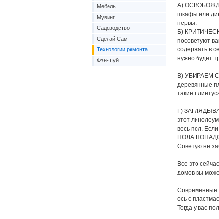
А) ОСВОБОЖДА
Мебель
шкафы или див
Мувинг
нервы.
Садоводство
Б) КРИТИЧЕСК
Сделай Сам
посоветуют вам
содержать в се
Технологии ремонта
нужно будет т
Фэн-шуй
В) УБИРАЕМ СТ
деревянные пл
такие плинтус
Г) ЗАГЛЯДЫВАЕ
этот линолеум 
весь пол. Есл
ПОЛА ПОНАДОБ
Советую не за
Все это сейча
домов вы може
Современные в
ось с пластмас
Тогда у вас по