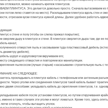
олин отлежался, можно начинать крепеж плинтусов.
АЕМ ПЛИНТУСА. Это делается довольно просто. Сначала вытаскиваем из п
они потом легко ставятся на место). Раскладываем плинтуса вдоль стен и смо
ости, отрезаем куски плинтуса нужной длины. Далее удобнее работать вдвое
едующая:
интус к стене и полу (чтобы он слегка прижал покрытие);
 сверлим дыру в плинтусе и стене. В плинтусе сверлится дыра там, где ее по
бель-канал;
 полученного отверстия пыль и засовываем туда пластмассовый дюбель (есте
ть диаметру дюбеля);
 дюбель шуруп и шуруповертом вкручиваем его;
 месту следующего отверстия и повторяем все манипуляции.
крепления пылесосом (лучше старым) «засасываем» строительную пыль с тех
НИМАНИЕ НА СЛЕДУЮЩЕЕ:
ираетесь прокладывать в плинтусе кабель с телефонным или антенным разъем
удности. Через уголки или соединения плинтусов такой кабель бывает практи
но двумя способами: укладывать кабель до скрепления плинтусов, т.е. однов
укладывание кабеля после установки плинтусов, но путем откручивания кра
и, именно в таких случаях эти уголки и могут ломаться. Кроме того, здесь оп
 легче отогнуть, чтобы вытащить уголок.