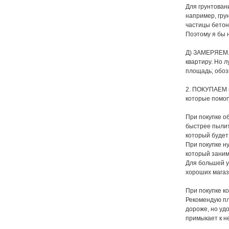
Для грунтовани
например, грун
частицы бетон
Поэтому я бы 
Д) ЗАМЕРЯЕМ. 
квартиру. Но 
площадь; обоз
2. ПОКУПАЕМ к
которые помог
При покупке о
быстрее пылитс
который будет
При покупке н
который заним
Для большей у
хороших магаз
При покупке ко
Рекомендую пл
дороже, но удо
примыкает к н