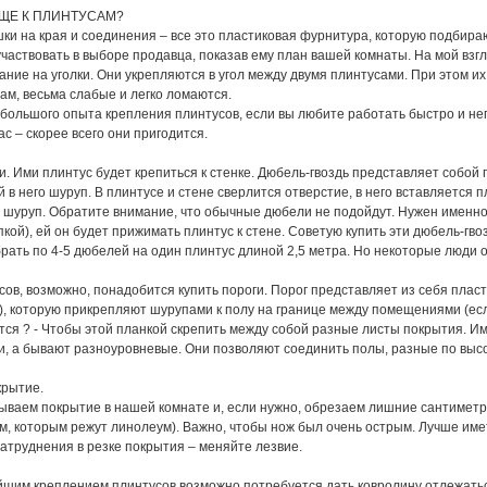
ЩЕ К ПЛИНТУСАМ?
ушки на края и соединения – все это пластиковая фурнитура, которую подбира
частвовать в выборе продавца, показав ему план вашей комнаты. На мой взгля
ание на уголки. Они укрепляются в угол между двумя плинтусами. При этом и
ам, весьма слабые и легко ломаются.
т большого опыта крепления плинтусов, если вы любите работать быстро и не
ас – скорее всего они пригодится.
ди. Ими плинтус будет крепиться к стенке. Дюбель-гвоздь представляет собо
в него шуруп. В плинтусе и стене сверлится отверстие, в него вставляется 
 шуруп. Обратите внимание, что обычные дюбели не подойдут. Нужен именно
кой), ей он будет прижимать плинтус к стене. Советую купить эти дюбель-гво
рать по 4-5 дюбелей на один плинтус длиной 2,5 метра. Но некоторые люди о
усов, возможно, понадобится купить пороги. Порог представляет из себя пла
), которую прикрепляют шурупами к полу на границе между помещениями (если
тся ? - Чтобы этой планкой скрепить между собой разные листы покрытия. Им
и, а бывают разноуровневые. Они позволяют соединить полы, разные по высот
крытие.
ываем покрытие в нашей комнате и, если нужно, обрезаем лишние сантиметр
, которым режут линолеум). Важно, чтобы нож был очень острым. Лучше имет
затруднения в резке покрытия – меняйте лезвие.
шим креплением плинтусов возможно потребуется дать ковролину отлежатьс