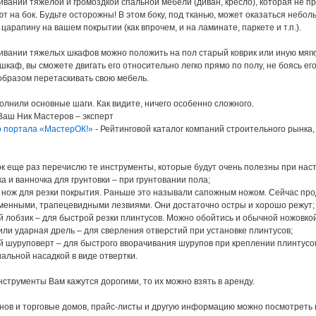
ивании тяжелой и громоздкой спальной мебели (диван, кресло), которая не п
т на бок. Будьте осторожны! В этом боку, под тканью, может оказаться небол
 царапину на вашем покрытии (как впрочем, и на ламинате, паркете и т.п.).
кивании тяжелых шкафов можно положить на пол старый коврик или иную мягк
каф, вы сможете двигать его относительно легко прямо по полу, не боясь его
 образом перетаскивать свою мебель.
олнили основные шаги. Как видите, ничего особенно сложного.
Ваш Ник Мастеров – эксперт
 портала «МастерОК!»
- Рейтинговой каталог компаний строительного рынка, 
ок еще раз перечислю те инструменты, которые будут очень полезны при наст
чка и ванночка для грунтовки – при грунтовании пола;
 нож для резки покрытия. Раньше это называли сапожным ножом. Сейчас прод
енными, трапецевидными лезвиями. Они достаточно остры и хорошо режут;
ий лобзик – для быстрой резки плинтусов. Можно обойтись и обычной ножовкой
или ударная дрель – для сверления отверстий при установке плинтусов;
ий шуруповерт – для быстрого вворачивания шурупов при креплении плинтус
альной насадкой в виде отвертки.
нструменты Вам кажутся дорогими, то их можно взять в аренду.
нов и торговые домов, прайс-листы и другую информацию можно посмотреть