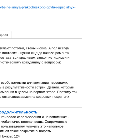
ytie-ne-imeya-prakticheskogo-opyta-i-specialnyx-
еров
елают потолки, стены и окна. А пол всегда
е постелить, нужно еще до начала ремонта.
 оставаться красивым, легко чистящимся и
тистическому гражданину с вопросом:
 особо важными для компании персонами.
 в результативности встреч. Детали, которые
компании в целом на первом этапе. Поэтому так
о останавливаемся на ковровых покрытиях.
Продолжительность
быть после использования и не вспоминать
ь любая качественная вещь. Современные
т пользователям уложить это напольное
читься такое покрытие выбирать
Показы: 124