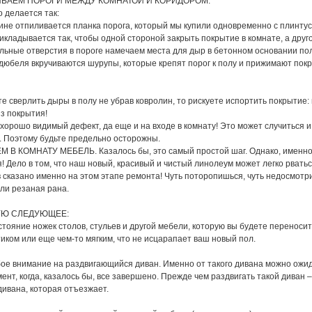
ИВАЕМ ПОРОГИ МЕЖДУ КОМНАТОЙ И КОРИДОРОМ.
 делается так:
лине отпиливается планка порога, который мы купили одновременно с плинтус
рикладывается так, чтобы одной стороной закрыть покрытие в комнате, а друг
альные отверстия в пороге намечаем места для дыр в бетонном основании по
 дюбеля вкручиваются шурупы, которые крепят порог к полу и прижимают пок
те сверлить дыры в полу не убрав ковролин, то рискуете испортить покрытие
из покрытия!
 хорошо видимый дефект, да еще и на входе в комнату! Это может случиться 
 Поэтому будьте предельно осторожны.
 В КОМНАТУ МЕБЕЛЬ. Казалось бы, это самый простой шаг. Однако, именно 
 Дело в том, что наш новый, красивый и чистый линолеум может легко рватьс
 сказано именно на этом этапе ремонта! Чуть поторопишься, чуть недосмотри
или резаная рана.
УЮ СЛЕДУЮЩЕЕ:
стояние ножек столов, стульев и другой мебели, которую вы будете переносит
иком или еще чем-то мягким, что не исцарапает ваш новый пол.
ое внимание на раздвигающийся диван. Именно от такого дивана можно ожид
нт, когда, казалось бы, все завершено. Прежде чем раздвигать такой диван –
дивана, которая отъезжает.