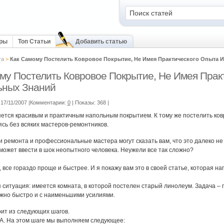
оры
Топ Статьи
Добавить статью
та
>
Как Самому Постелить Ковровое Покрытие, Не Имея Практического Опыта 
му Постелить Ковровое Покрытие, Не Имея Прак
ьных Знаний
17/11/2007 |Комментарии:
0
| Показы: 368
|
ется красивым и практичным напольным покрытием. К тому же постелить ко
ясь без всяких мастеров-ремонтников.
и ремонта и профессиональные мастера могут сказать вам, что это далеко не
может ввести в шок неопытного человека. Неужели все так сложно?
, все гораздо проще и быстрее. И я покажу вам это в своей статье, которая н
я ситуация: имеется комната, в которой постелен старый линолеум. Задача – 
ужно быстро и с наименьшими усилиями.
ит из следующих шагов.
. На этом шаге мы выполняем следующее: