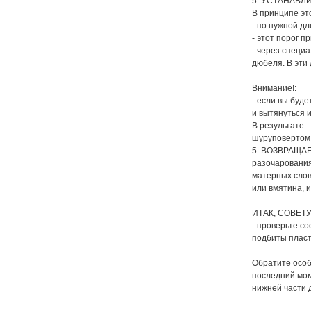
5. УСТАНАВЛ
В принципе это
- по нужной д
- этот порог п
- через специ
дюбеля. В эти
Внимание!:
- если вы буде
и вытянуться 
В результате -
шуруповертом.
5. ВОЗВРАЩАЕМ
разочарования!
матерных слов
или вмятина, 
ИТАК, СОВЕТ
- проверьте со
подбиты пласт
Обратите особ
последний моме
нижней части 