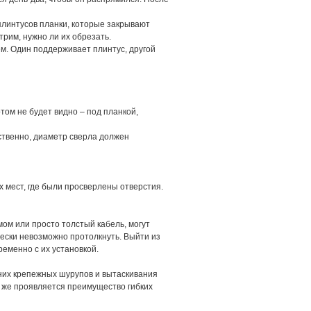
линтусов планки, которые закрывают
трим, нужно ли их обрезать.
м. Один поддерживает плинтус, другой
том не будет видно – под планкой,
ственно, диаметр сверла должен
 мест, где были просверлены отверстия.
ом или просто толстый кабель, могут
чески невозможно протолкнуть. Выйти из
ременно с их установкой.
йних крепежных шурупов и вытаскивания
ять же проявляется преимущество гибких