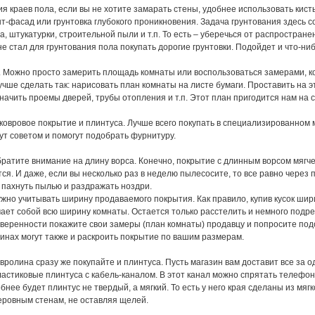
я краев пола, если вы не хотите замарать стены, удобнее использовать кист
т-фасад или грунтовка глубокого проникновения. Задача грунтования здесь с
а, штукатурки, строительной пыли и т.п. То есть – уберечься от распростран
не стал для грунтования пола покупать дорогие грунтовки. Подойдет и что-ни
Можно просто замерить площадь комнаты или воспользоваться замерами, к
лучше сделать так: нарисовать план комнаты на листе бумаги. Проставить на 
начить проемы дверей, трубы отопления и т.п. Этот план пригодится нам на
овровое покрытие и плинтуса. Лучше всего покупать в специализированном м
ут советом и помогут подобрать фурнитуру.
братите внимание на длину ворса. Конечно, покрытие с длинным ворсом мягче
я. И даже, если вы несколько раз в неделю пылесосите, то все равно через п
 пахнуть пылью и раздражать ноздри.
ужно учитывать ширину продаваемого покрытия. Как правило, купив кусок шир
ает собой всю ширину комнаты. Остается только расстелить и немного подре
веренности покажите свои замеры (план комнаты) продавцу и попросите под
инах могут также и раскроить покрытие по вашим размерам.
вролина сразу же покупайте и плинтуса. Пусть магазин вам доставит все за од
астиковые плинтуса с кабель-каналом. В этот канал можно спрятать телефо
бнее будет плинтус не твердый, а мягкий. То есть у него края сделаны из мяг
еровным стенам, не оставляя щелей.