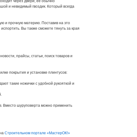
роходит через двери, ее обычно
ьшой и невидимый гвоздик. Который всегда
ую и прочную материю. Поставив на это
 испортить. Вы также сможете тянуть за края
новости, прайсы, статьи, поиск товаров и
илке покрытия и установке плинтусов:
ают такие ножички с удобной рукояткой и
.
ов. Вместо шуруповерта можно применить
 на
Строительном портале «МастерОК!»