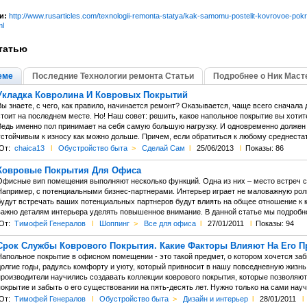
и:
http://www.rusarticles.com/texnologii-remonta-statya/kak-samomu-postelit-kovrovoe-pokr
ml
татью
еме
Последние Технологии ремонта Статьи
Подробнее о Ник Маст
Укладка Ковролина И Ковровых Покрытий
ы знаете, с чего, как правило, начинается ремонт? Оказывается, чаще всего сначала д
тоит на последнем месте. Но! Наш совет: решить, какое напольное покрытие вы хотит
Ведь именно пол принимает на себя самую большую нагрузку. И одновременно должен
устойчивым к износу как можно дольше. Причем, если обратиться к любому среднеста
От:
chaica13
l
Обустройство быта
>
Сделай Сам
l
25/06/2013
l
Показы: 86
Ковровые Покрытия Для Офиса
Офисные вип помещения выполняют несколько функций. Одна из них – место встреч с
Например, с потенциальными бизнес-партнерами. Интерьер играет не маловажную роль
будут встречать ваших потенциальных партнеров будут влиять на общее отношение к 
важно деталям интерьера уделять повышенное внимание. В данной статье мы подробн
От:
Тимофей Генералов
l
Шоппинг
>
Все для офиса
l
27/01/2011
l
Показы: 94
Срок Службы Коврового Покрытия. Какие Факторы Влияют На Его 
Напольное покрытие в офисном помещении - это такой предмет, о котором хочется за
долгие годы, радуясь комфорту и уюту, который привносит в нашу повседневную жизн
производители научились создавать коллекции коврового покрытия, которые позволяю
окрытие и забыть о его существовании на пять-десять лет. Нужно только на сами нау
От:
Тимофей Генералов
l
Обустройство быта
>
Дизайн и интерьер
l
28/01/2011
l