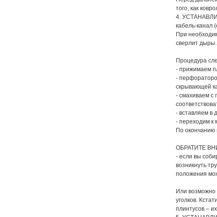
того, как ковр
4. УСТАНАВЛИВ
кабель-канал (
При необходим
сверлит дыры.
Процедура сл
- прижимаем пл
- перфоратором
скрывающей ка
- смахиваем с
соответствова
- вставляем в
- переходим к
По окончанию 
ОБРАТИТЕ В
- если вы соб
возникнуть тр
положения мож
Или возможно 
уголков. Кстат
плинтусов – их