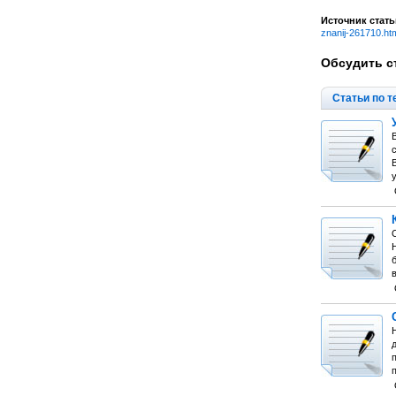
Источник стать
znanij-261710.ht
Обсудить с
Статьи по т
В
с
п