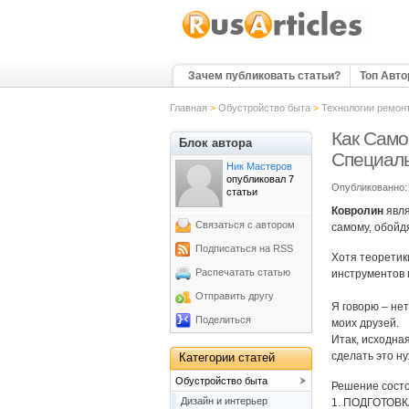
Зачем публиковать статьи?
Топ Авт
Главная
>
Обустройство быта
>
Технологии ремон
Как Само
Блок автора
Специал
Ник Мастеров
опубликовал 7
Опубликованно: 
статьи
Ковролин
явля
Связаться с автором
самому, обойд
Подписаться на RSS
Хотя теоретик
Распечатать статью
инструментов 
Отправить другу
Я говорю – нет
Поделиться
моих друзей.
Итак, исходна
сделать это н
Категории статей
Обустройство быта
Решение состо
Дизайн и интерьер
1. ПОДГОТОВКА