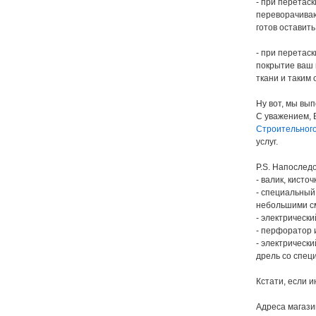
- при перетаск
переворачиваю
готов оставить
- при перетас
покрытие ваш ш
ткани и таким
Ну вот, мы вып
С уважением, 
Строительного
услуг.
P.S. Напослед
- валик, кисто
- специальный
небольшими см
- электрическ
- перфоратор 
- электрическ
дрель со специ
Кстати, если и
Адреса магази