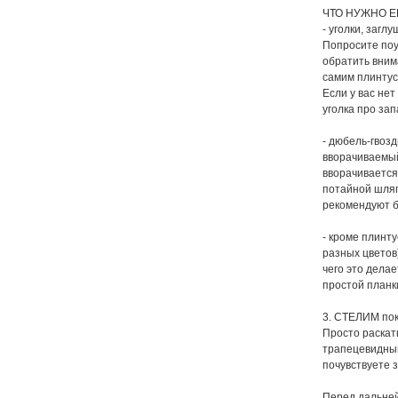
ЧТО НУЖНО Е
- уголки, загл
Попросите поу
обратить вним
самим плинтус
Если у вас не
уголка про зап
- дюбель-гвоз
вворачиваемый 
вворачивается
потайной шляп
рекомендуют б
- кроме плинт
разных цветов
чего это делае
простой планк
3. СТЕЛИМ по
Просто раскат
трапецевидным
почувствуете 
Перед дальней