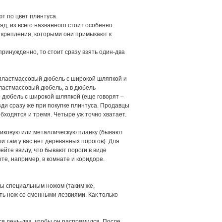
ют по цвет плинтуса.
д, из всего названного стоит особенно
х крепления, которыми они примыкают к
принужденно, то стоит сразу взять один-два
й пластмассовый дюбель с широкой шляпкой и
пластмассовый дюбель, а в дюбель
 дюбель с широкой шляпкой (еще говорят –
зди сразу же при покупке плинтуса. Продавцы
бходятся и тремя. Четыре уж точно хватает.
стиковую или металлическую планку (бывают
 там у вас нет деревянных порогов). Для
ейте ввиду, что бывают пороги в виде
е, например, в комнате и коридоре.
ы специальным ножом (таким же,
ь нож со сменными лезвиями. Как только
я день-два, чтобы он распрямился. После