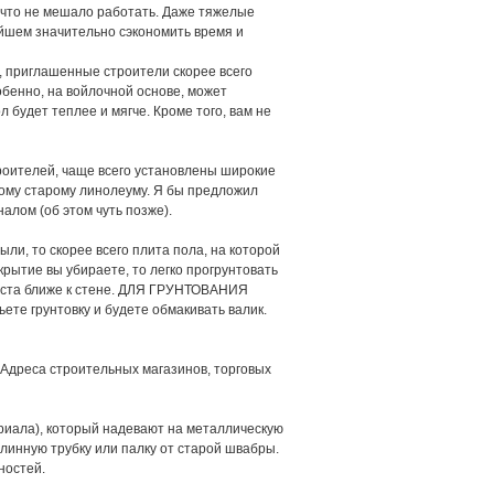
то не мешало работать. Даже тяжелые
ейшем значительно сэкономить время и
риглашенные строители скорее всего
обенно, на войлочной основе, может
л будет теплее и мягче. Кроме того, вам не
роителей, чаще всего установлены широкие
амому старому линолеуму. Я бы предложил
алом (об этом чуть позже).
, то скорее всего плита пола, на которой
крытие вы убираете, то легко прогрунтовать
 места ближе к стене. ДЛЯ ГРУНТОВАНИЯ
грунтовку и будете обмакивать валик.
 Адреса строительных магазинов, торговых
риала), который надевают на металлическую
 длинную трубку или палку от старой швабры.
ностей.