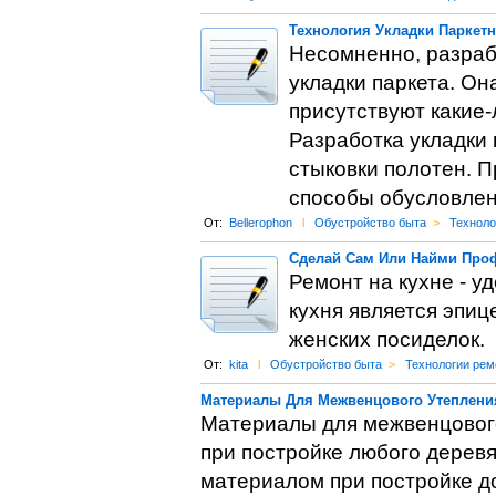
Технология Укладки Паркет
Несомненно, разрабо
укладки паркета. Он
присутствуют какие-
Разработка укладки
стыковки полотен. П
способы обусловлен
От:
Bellerophon
l
Обустройство быта
>
Техноло
Сделай Сам Или Найми Про
Ремонт на кухне - 
кухня является эпи
женских посиделок.
От:
kita
l
Обустройство быта
>
Технологии рем
Материалы Для Межвенцового Утепления
Материалы для межвенцового
при постройке любого дерев
материалом при постройке д