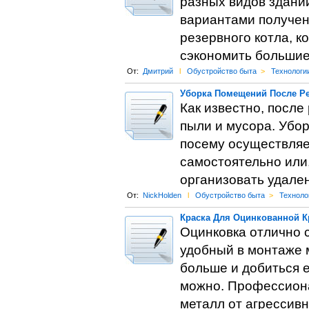
разных видов здани
вариантами получен
резервного котла, к
сэкономить большие
От:
Дмитрий
l
Обустройство быта
>
Технологи
Уборка Помещений После Р
Как известно, после
пыли и мусора. Убор
посему осуществляет
самостоятельно или
организовать удален
От:
NickHolden
l
Обустройство быта
>
Техноло
Краска Для Оцинкованной К
Оцинковка отлично 
удобный в монтаже 
больше и добиться 
можно. Профессиона
металл от агрессив