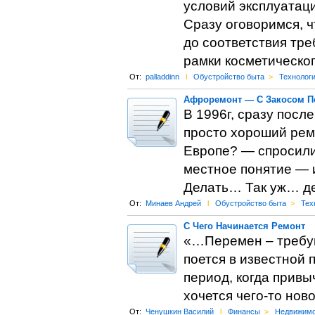
условий эксплуатаци
Сразу оговоримся, ч
до соответствия тр
рамки косметическо
От:
palladdinn
l
Обустройство быта
>
Технолог
Афроремонт — С Закосом П
В 1996г, сразу пос
просто хороший ремо
Европе? — спросили
местное понятие — 
Делать… Так уж… де
От:
Минаев Андрей
l
Обустройство быта
>
Тех
С Чего Начинается Ремонт
«…Перемен – требую
поется в известной п
период, когда привы
хочется чего-то нов
От:
Ченушкин Василий
l
Финансы
>
Недвижимо