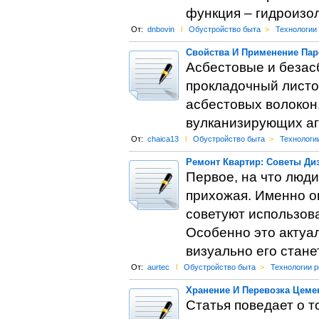
функция – гидроизо
От:
dnbovin
l
Обустройство быта
>
Технологии
Свойства И Применение Пар
Асбестовые и безас
прокладочный листо
асбестовых волокон,
вулканизирующих аг
От:
chaica13
l
Обустройство быта
>
Технологи
Ремонт Квартир: Советы Ди
Первое, на что люд
прихожая. Именно он
советуют использов
Особенно это актуал
визуально его стане
От:
aurtec
l
Обустройство быта
>
Технологии 
Хранение И Перевозка Цеме
Статья поведает о т