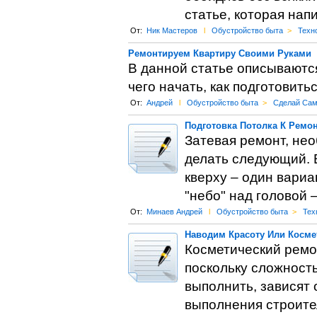
статье, которая нап
От:
Ник Мастеров
l
Обустройство быта
>
Техн
Ремонтируем Квартиру Своими Руками
В данной статье описываютс
чего начать, как подготовитьс
От:
Андрей
l
Обустройство быта
>
Сделай Са
Подготовка Потолка К Ремо
Затевая ремонт, нео
делать следующий. 
кверху – один вариа
"небо" над головой 
От:
Минаев Андрей
l
Обустройство быта
>
Тех
Наводим Красоту Или Косме
Косметический ремон
поскольку сложность
выполнить, зависят 
выполнения строител