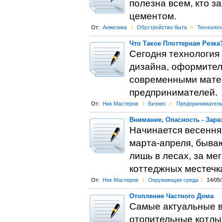
полезна всем, кто з
цементом.
От:
Анжелика
l
Обустройство быта
>
Технолог
Что Такое Плоттерная Резка
Сегодня технология 
дизайна, оформител
современными мате
предпринимателей.
От:
Ник Мастеров
l
Бизнес
>
Предприниматель
Внимание, Опасность - Зара
Начинается весенняя
марта-апреля, бываю
лишь в лесах, за ме
коттеджных местечка
От:
Ник Мастеров
l
Окружающая среда
l
14/05
Отопление Частного Дома
Самые актуальные в
отопительные котлы,