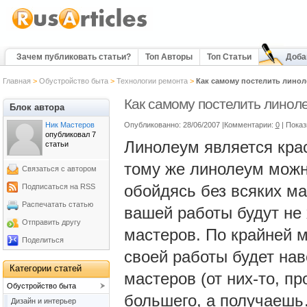
Зачем публиковать статьи?
Топ Авторы
Топ Статьи
Доба
Главная
>
Обустройство быта
>
Технологии ремонта
>
Как самому постелить линол
Как самому постелить линоле
Блок автора
Ник Мастеров
Опубликованно: 28/06/2007 |Комментарии:
0
| Пока
опубликовал 7
Линолеум является кра
статьи
тому же линолеум можн
Связаться с автором
обойдясь без всяких ма
Подписаться на RSS
Распечатать статью
вашей работы будут не 
Отправить другу
мастеров. По крайней м
Поделиться
своей работы будет на
Категории статей
мастеров (от них-то, п
Обустройство быта
большего, а получаешь
Дизайн и интерьер