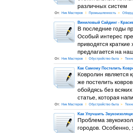
различных систем
От:
Ник Мастеров
l
Промышленность
>
Обору
Виниловый Сайдинг - Краси
В последние годы пр
Особый интерес пре
приводятся краткие 
предлагается на на
От:
Ник Мастеров
l
Обустройство быта
>
Техн
Как Самому Постелить Ковр
Ковролин является 
же постелить ковро
обойдясь без всяких
статье, которая нап
От:
Ник Мастеров
l
Обустройство быта
>
Техн
Kак Улучшить Звукоизоляци
Проблема звукоизол
городов. Особенно, 