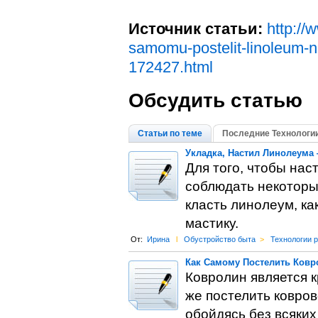
Источник статьи:
http://
samomu-postelit-linoleum-n
172427.html
Обсудить статью
Статьи по теме
Последние Технологии
Укладка, Настил Линолеума
Для того, чтобы на
соблюдать некоторые
класть линолеум, ка
мастику.
От:
Ирина
l
Обустройство быта
>
Технологии 
Как Самому Постелить Ковр
Ковролин является 
же постелить ковро
обойдясь без всяких