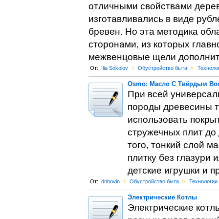
отличными свойствами дерева
изготавливались в виде руб
бревен. Но эта методика об
сторонами, из которых главн
межвенцовые щели дополни
От:
Ilia Sokolov
l
Обустройство быта
>
Техноло
Osmo: Масло С Твёрдым Во
При всей универсал
породы древесины т
использовать покрыт
стружечных плит до 
того, тонкий слой 
плитку без глазури 
детские игрушки и п
От:
dnbovin
l
Обустройство быта
>
Технологии
Электрические Котлы
Электрические котлы