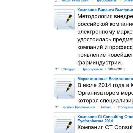
От:
ИнфоТехноПроект
l
Пресс-релизы
>
Бизне
Компания Виванти Выступил
Методология внедрен
российской компание
электронному маркет
удостоилась предме
компаний и професс
появление новейшег
фарминдустрии.
От:
b2blogger
l
Пресс-релизы
l
20/09/2013
Маркетинговые Возможности
В июле 2014 года в 
Организатором меро
которая специализир
От:
Василий Красноженов
l
Бизнес
>
Обслужив
Компания Ct Consulting Ст
Eyeforpharma 2014
Компания CT Consul