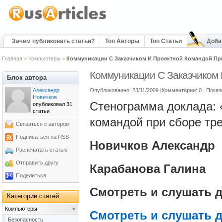
Зачем публиковать статьи?
Топ Авторы
Топ Статьи
Доба
Главная
>
Компьютеры
>
Коммуникации С Заказчиком И Проектной Командой При
Коммуникации С Заказчиком 
Блок автора
Александр
Опубликованно: 23/11/2009 |Комментарии:
0
| Показ
Новичков
Стенограмма доклада: 
опубликовал 31
статьи
командой при сборе тре
Связаться с автором
Подписаться на RSS
Новичков Александр
Распечатать статью
Отправить другу
Карабанова Галина
Поделиться
Смотреть и слушать д
Категории статей
Компьютеры
Смотреть и слушать д
Безопасность