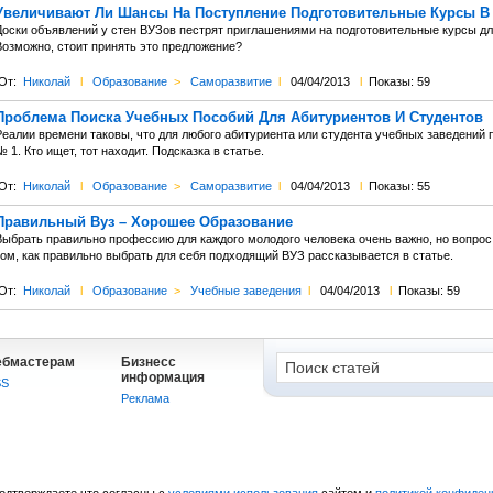
Увеличивают Ли Шансы На Поступление Подготовительные Курсы В 
Доски объявлений у стен ВУЗов пестрят приглашениями на подготовительные курсы для 
Возможно, стоит принять это предложение?
От:
Николай
l
Образование
>
Саморазвитие
l
04/04/2013
l
Показы: 59
Проблема Поиска Учебных Пособий Для Абитуриентов И Студентов
Реалии времени таковы, что для любого абитуриента или студента учебных заведений
 1. Кто ищет, тот находит. Подсказка в статье.
От:
Николай
l
Образование
>
Саморазвитие
l
04/04/2013
l
Показы: 55
Правильный Вуз – Хорошее Образование
ыбрать правильно профессию для каждого молодого человека очень важно, но вопрос о
том, как правильно выбрать для себя подходящий ВУЗ рассказывается в статье.
От:
Николай
l
Образование
>
Учебные заведения
l
04/04/2013
l
Показы: 59
ебмастерам
Бизнесс
информация
SS
Реклама