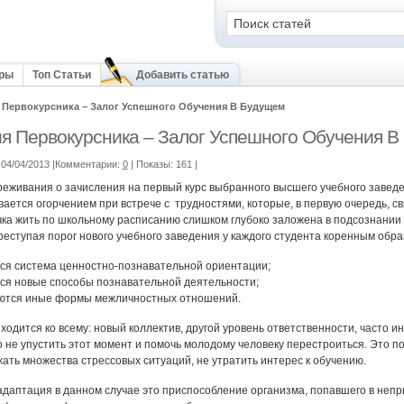
оры
Топ Статьи
Добавить статью
 Первокурсника – Залог Успешного Обучения В Будущем
я Первокурсника – Залог Успешного Обучения В
04/04/2013 |Комментарии:
0
| Показы: 161
|
еживания о зачисления на первый курс выбранного высшего учебного заведе
вается огорчением при встрече с трудностями, которые, в первую очередь, с
чка жить по школьному расписанию слишком глубоко заложена в подсознании
реступая порог нового учебного заведения у каждого студента коренным обра
ся система ценностно-познавательной ориентации;
ся новые способы познавательной деятельности;
тся иные формы межличностных отношений.
ходится ко всему: новый коллектив, другой уровень ответственности, часто 
о не упустить этот момент и помочь молодому человеку перестроиться. Это п
жать множества стрессовых ситуаций, не утратить интерес к обучению.
адаптация в данном случае это приспособление организма, попавшего в непр