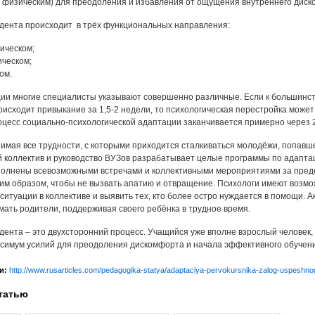
 физическим) для преодоления и избавления от ощущения внутреннего диск
дента происходит в трёх функциональных направления:
ическом;
ическом;
ом.
ии многие специалисты указывают совершенно различные. Если к большинст
оисходит привыкание за 1,5-2 недели, то психологическая перестройка может
цесс социально-психологической адаптации заканчивается примерно через 2
имая все трудности, с которыми приходится сталкиваться молодёжи, попавше
й коллектив и руководство ВУЗов разрабатывает целые программы по адаптац
полнены всевозможными встречами и коллективными мероприятиями за преде
им образом, чтобы не вызвать апатию и отвращение. Психологи имеют возмо
ситуации в коллективе и выявить тех, кто более остро нуждается в помощи. 
ать родители, поддерживая своего ребёнка в трудное время.
дента – это двухсторонний процесс. Учащийся уже вполне взрослый человек, 
симум усилий для преодоления дискомфорта и начала эффективного обучени
и:
http://www.rusarticles.com/pedagogika-statya/adaptaciya-pervokursnika-zalog-uspesh
татью