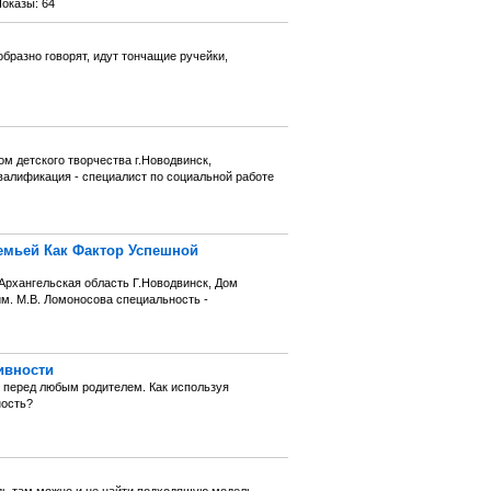
оказы: 64
бразно говорят, идут тончащие ручейки,
ом детского творчества г.Новодвинск,
алификация - специалист по социальной работе
емьей Как Фактор Успешной
Архангельская область Г.Новодвинск, Дом
м. М.В. Ломоносова специальность -
ивности
х перед любым родителем. Как используя
ность?