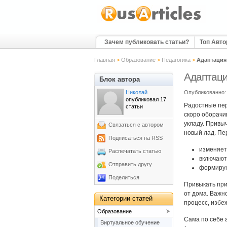
Зачем публиковать статьи?
Топ Авт
Главная
>
Образование
>
Педагогика
>
Адаптация
Адаптаци
Блок автора
Николай
Опубликованно: 
опубликовал 17
Радостные пер
статьи
скоро оборачи
укладу. Привы
Связаться с автором
новый лад. Пе
Подписаться на RSS
изменяет
Распечатать статью
включают
Отправить другу
формирую
Поделиться
Привыкать при
от дома. Важн
Категории статей
процесс, избе
Образование
Сама по себе 
Виртуальное обучение