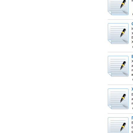
Х
а
а
п