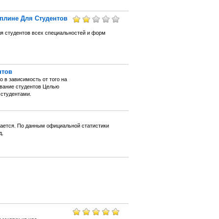
плине Для Студентов
ля студентов всех специальностей и форм
нтов
 в зависимость от того на
ование студентов Целью
 студентами.
ается. По данным официальной статистики
д.