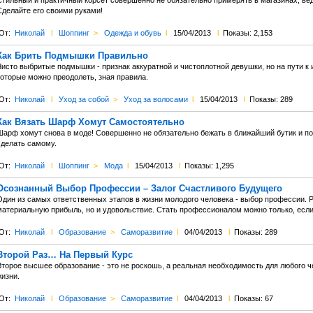
Стильный и практичный корсет совершенно не обязательно примерять в магазинах, ве
Сделайте его своими руками!
От:
Николай
l
Шоппинг
>
Одежда и обувь
l
15/04/2013
l
Показы: 2,153
Как Брить Подмышки Правильно
Чисто выбритые подмышки - признак аккуратной и чистоплотной девушки, но на пути к 
которые можно преодолеть, зная правила.
От:
Николай
l
Уход за собой
>
Уход за волосами
l
15/04/2013
l
Показы: 289
Как Вязать Шарф Хомут Самостоятельно
Шарф хомут снова в моде! Совершенно не обязательно бежать в ближайший бутик и по
сделать самому.
От:
Николай
l
Шоппинг
>
Мода
l
15/04/2013
l
Показы: 1,295
Осознанный Выбор Профессии – Залог Счастливого Будущего
Один из самых ответственных этапов в жизни молодого человека - выбор профессии. Р
материальную прибыль, но и удовольствие. Стать профессионалом можно только, есл
От:
Николай
l
Образование
>
Саморазвитие
l
04/04/2013
l
Показы: 289
Второй Раз… На Первый Курс
Второе высшее образование - это не роскошь, а реальная необходимость для любого ч
изни.
От:
Николай
l
Образование
>
Саморазвитие
l
04/04/2013
l
Показы: 67