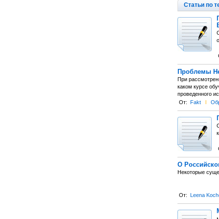
Статьи по т
Проблемы Не
При рассмотрени
каком курсе обу
проведенного ис
От:
Fakt
l
Об
к
О Российско
Некоторые суще
От:
Leena Koch