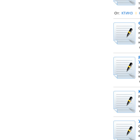
От:
КТИНЗ
l
к