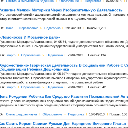
От:
Светлана Вильямовна Веденина
l
Образование
>
Педагогика
l
07/05/2013
l
П
Развитие Мелкой Моторики Через Изобразительную Деятельность
Истоки способностей и дарования детей находятся на кончиках пальцев. От пальцев, о
которые питают источники творческой мысли» В.А. Сухомменский
От:
макс
l
Образование
>
Педагогика
l
29/04/2013
l
Показы: 1,291
«Ломоносов И Мозаичное Дело»
Лукьяненко Маргарита Анатольевна, 04.05.74, педагог дополнительного образования, Д
образование высшее, Поморский государственный университетим.М.В. Ломоносова, кв
От:
марго
l
Образование
>
Педагогика
l
22/04/2013
l
Показы: 134
Художественно-Творческая Деятельность В Социальной Работе С С
Социализации Ребенка Дошкольника
Лукьяненко Маргарита Анатольевна 04.05.1974г педагог дополнительного образования 
детского творчества. Образование высшее Поморский государственный университет и
социальная работа, квалификация - специалист по социальной работе
От:
марго
l
Образование
>
Педагогика
l
20/04/2013
l
Показы: 542
День Рождения Ребенка Как Средство Развития Познавательной Акт
Развить у ребенка стремление к получению знаний одна из сложнейших задач, стоящи
праздники, а в частности день рождение ребенка сформировать познавательную актив
От:
Сумасшедшая наука
l
Образование
>
Педагогика
l
10/04/2013
l
Показы: 100
Как Сшить Корсет Своими Руками Для Нарядного Вечернего Платья