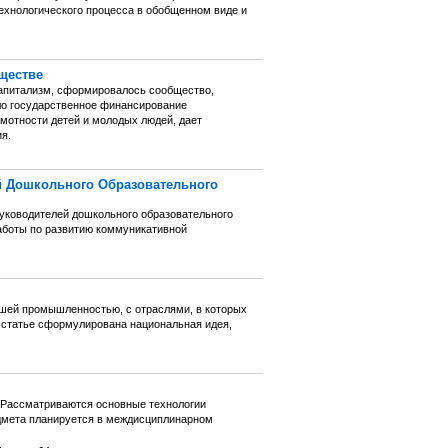
технологического процесса в обобщенном виде и
ществе
 капитализм, сформировалось сообщество,
ло государственное финансирование
мотности детей и молодых людей, дает
я.
й Дошкольного Образовательного
ководителей дошкольного образовательного
работы по развитию коммуникативной
нашей промышленностью, с отраслями, в которых
й статье сформулирована национальная идея,
. Рассматриваются основные технологии
дмета планируется в междисциплинарном