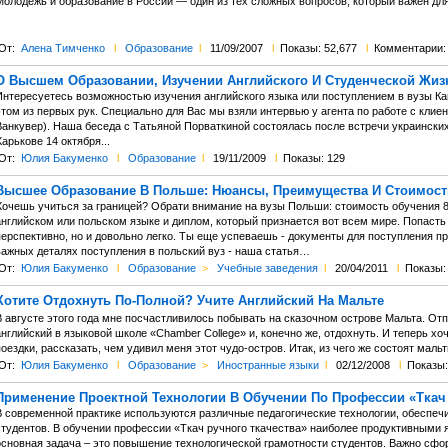
Молодёжь и образование в России — один из тех сложных вопросов, который важен для
От:
Алена Тимченко
l
Образование
l
11/09/2007
l
Показы: 52,677
l
Комментарии
О Высшем Образовании, Изучении Английского И Студенческой Жизн
Интересуетесь возможностью изучения английского языка или поступлением в вузы Ка
этом из первых рук. Специально для Вас мы взяли интервью у агента по работе с клие
Ванкувер). Наша беседа с Татьяной Порваткиной состоялась после встречи украински
арькове 14 октября...
От:
Юлия Бакуменко
l
Образование
l
19/11/2009
l
Показы: 129
Высшее Образование В Польше: Нюансы, Преимущества И Стоимост
Хочешь учиться за границей? Обрати внимание на вузы Польши: стоимость обучения 8
нглийском или польском языке и диплом, который признается вот всем мире. Попасть 
перспективно, но и довольно легко. Ты еще успеваешь - документы для поступления п
важных деталях поступления в польский вуз - наша статья…
От:
Юлия Бакуменко
l
Образование
>
Учебные заведения
l
20/04/2011
l
Показы:
Хотите Отдохнуть По-Полной? Учите Английский На Мальте
В августе этого года мне посчастливилось побывать на сказочном острове Мальта. От
нглийский в языковой школе «Chamber College» и, конечно же, отдохнуть. И теперь х
оездки, рассказать, чем удивил меня этот чудо-остров. Итак, из чего же состоят мальт
От:
Юлия Бакуменко
l
Образование
>
Иностранные языки
l
02/12/2008
l
Показы:
Применение Проектной Технологии В Обучении По Профессии «Ткач 
В современной практике используются различные педагогические технологии, обеспе
студентов. В обучении профессии «Ткач ручного ткачества» наиболее продуктивными я
основная задача – это повышение технологической грамотности студентов. Важно сфо