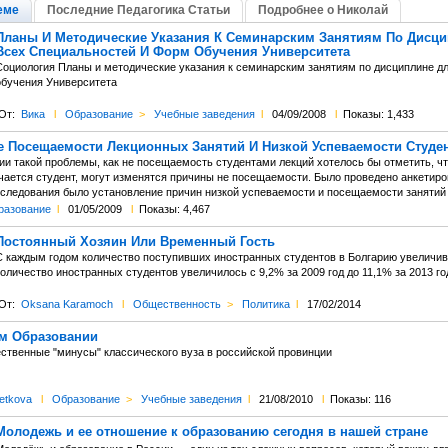
еме
Последние Педагогика Статьи
Подробнее о Николай
Планы И Методические Указания К Семинарским Занятиям По Дисци
Всех Специальностей И Форм Обучения Университета
Социология Планы и методические указания к семинарским занятиям по дисциплине д
обучения Университета
От:
Вика
l
Образование
>
Учебные заведения
l
04/09/2008
l
Показы: 1,433
 Посещаемости Лекционных Занятий И Низкой Успеваемости Студе
и такой проблемы, как не посещаемость студентами лекций хотелось бы отметить, что
чается студент, могут изменятся причины не посещаемости. Было проведено анкетир
следования было установление причин низкой успеваемости и посещаемости занятий
разование
l
01/05/2009
l
Показы: 4,467
Постоянный Хозяин Или Временный Гость
С каждым годом количество поступивших иностранных студентов в Болгарию увеличив
оличество иностранных студентов увеличилось с 9,2% за 2009 год до 11,1% за 2013 го
От:
Oksana Karamoch
l
Общественность
>
Политика
l
17/02/2014
м Образовании
ственные "минусы" классического вуза в российской провинции
etkova
l
Образование
>
Учебные заведения
l
21/08/2010
l
Показы: 116
Молодежь и ее отношение к образованию сегодня в нашей стране