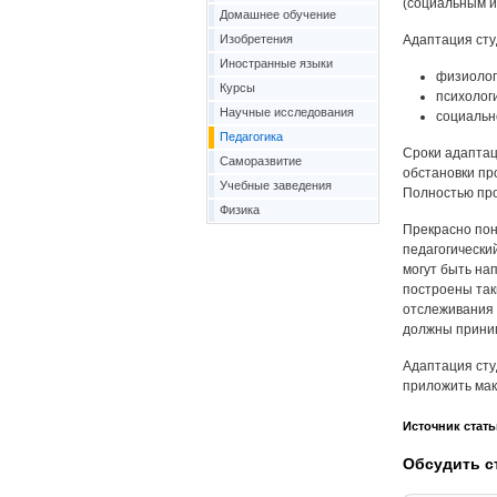
(социальным и
Домашнее обучение
Изобретения
Адаптация сту
Иностранные языки
физиолог
Курсы
психолог
Научные исследования
социальн
Педагогика
Сроки адаптац
Саморазвитие
обстановки пр
Учебные заведения
Полностью про
Физика
Прекрасно пон
педагогически
могут быть на
построены так
отслеживания 
должны приним
Адаптация сту
приложить мак
Источник стать
Обсудить с