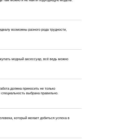
дь там можно и не найти подходящую модель.
идеалу возможны разного рода трудности,
купать модный аксессуар, всё ведь можно
абота должна приносить не только
и специальность выбрана правильно.
еловека, который желает добиться успеха в