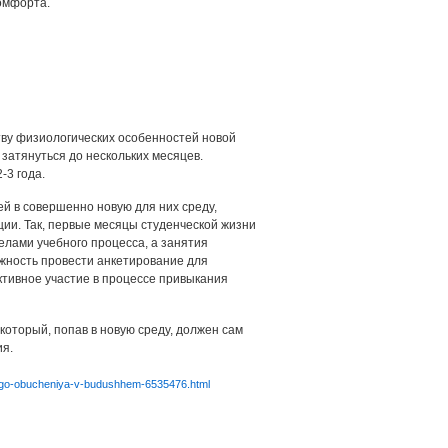
омфорта.
ву физиологических особенностей новой
 затянуться до нескольких месяцев.
-3 года.
й в совершенно новую для них среду,
ии. Так, первые месяцы студенческой жизни
лами учебного процесса, а занятия
жность провести анкетирование для
Активное участие в процессе привыкания
который, попав в новую среду, должен сам
я.
nogo-obucheniya-v-budushhem-6535476.html