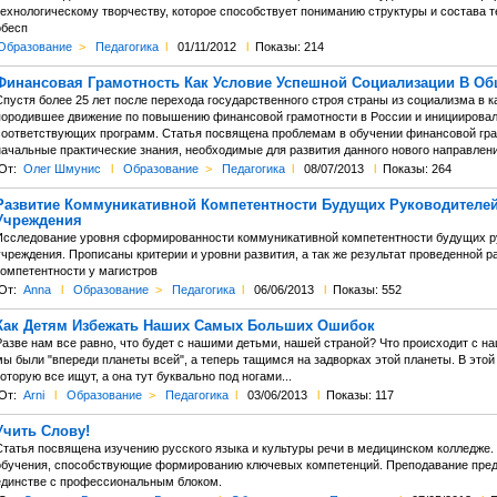
технологическому творчеству, которое способствует пониманию структуры и состава 
обесп
Образование
>
Педагогика
l
01/11/2012
l
Показы: 214
Финансовая Грамотность Как Условие Успешной Социализации В Об
Спустя более 25 лет после перехода государственного строя страны из социализма в
породившее движение по повышению финансовой грамотности в России и инициирова
соответствующих программ. Статья посвящена проблемам в обучении финансовой гра
начальные практические знания, необходимые для развития данного нового направлени
От:
Олег Шмунис
l
Образование
>
Педагогика
l
08/07/2013
l
Показы: 264
Развитие Коммуникативной Компетентности Будущих Руководителе
Учреждения
Исследование уровня сформированности коммуникативной компетентности будущих ру
учреждения. Прописаны критерии и уровни развития, а так же результат проведенной 
компетентности у магистров
От:
Anna
l
Образование
>
Педагогика
l
06/06/2013
l
Показы: 552
Как Детям Избежать Наших Самых Больших Ошибок
Разве нам все равно, что будет с нашими детьми, нашей страной? Что происходит с 
мы были "впереди планеты всей", а теперь тащимся на задворках этой планеты. В это
оторую все ищут, а она тут буквально под ногами...
От:
Arni
l
Образование
>
Педагогика
l
03/06/2013
l
Показы: 117
Учить Слову!
Статья посвящена изучению русского языка и культуры речи в медицинском колледже
обучения, способствующие формированию ключевых компетенций. Преподавание пре
единстве с профессиональным блоком.