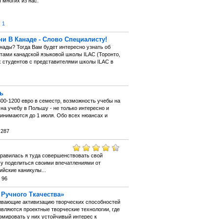
 многих из нас.
:
1
и В Канаде - Слово Специалисту!
нады? Тогда Вам будет интересно узнать об
нтами канадской языковой школы ILAC (Торонто,
х студентов с представителями школы ILAC в
ь
00-1200 евро в семестр, возможность учебы на
на учебу в Польшу - не только интересно и
ринимаются до 1 июля. Обо всех нюансах и
 287
правилась я туда совершенствовать свой
очу поделиться своими впечатлениями от
ийские каникулы...
 96
Ручного Ткачества»
чивающие активизацию творческих способностей
вляются проектные творческие технологии, где
рмировать у них устойчивый интерес к