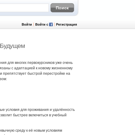
Войти
Войти с
Регистрация
 Будущем
ния для многих первокурсников уже очень
вязаны с адаптацией к новому жизненному
 и препятствует быстрой перестройке на
зом:
иные условия для проживания и удалённость
озволит быстрее включиться в учебный
ивычную среду к её новым условиям