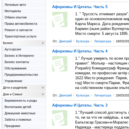
Легковые авто
Афоризмы И Цитаты. Часть 5
Мотоциклы
1. " Трусость отнимает разум
Обмен опытом
один из основоположников ма
Права автомобилиста
Карла Маркса. Дата рождения
Бармен (ныне район Вупперталя
Ремонт и запчасти
Место смерти: 5 августа 1895
Транспортные услуги
От:
Дмитрий
l
Культура
>
Литература
l
18/03/20
Бизнес
Аутсорсинг
Афоризмы И Цитаты. Часть 4
Бизнес в Интернете
1." Лучше умереть по всем п
Бизнес контакты
правил". Мольер - настоящее 
Poquelin) Комедиограф Франци
Обслуживание
комедии, по профессии актёр 
Предпринимательство
1622 Место рождения: Париж,
Управление
год) Место смерти:Париж, Фра
Дети и родители
на собственном горьком опыте
Дом и Семья
От:
Дмитрий
l
Культура
>
Литература
l
18/03/20
Беременность и роды
Афоризмы И Цитаты. Часть 3
Воспитание детей
1."Лучший способ достигнуть 
Домашние животные
то, ни за что не найдёшь, а к
Забота о пожилых
Бальтасар Грасиан-и-Моралес (и
Праздники
Надежда - мастерица подделы