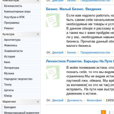
Компьютеры
От:
Дмитрий
l
Бизнес
>
Предпринимательство
l
Безопасность
Бизнес. Малый Бизнес. Введение
Компьютерные игры
Если вам надоело работать на
Ноутбуки и КПК
быть самим себе начальником
Программы
необходимые им товары и услу
Ремонт
В данном обзоре я расскажу в
а также мы с вами пройдём не
Культура
ли у вас, необходимые навык
Архитектура
бизнеса. Прочитав данный обз
Живопись
малого бизнеса.
Знаменитости
От:
Дмитрий
l
Бизнес
>
Предпринимательство
l
История
Личностное Развитие. Барьеры На Пути 
Кино
В моём понимании истина -это
Литература
познать себя. то что мы видим
Музыка
ограничена.Мы не видим исти
Народное творчество
паутиной лжи, обмана. Мы врё
Театр
за желаемое( но это не так),о
исправить. На пути нам выстр
Цитаты
движению к истине.
Юмор
От:
Дмитрий
l
Духовность
>
Философия
l
13/03/
Маркетинг
Брендинг
|
1
2
Международный маркетинг