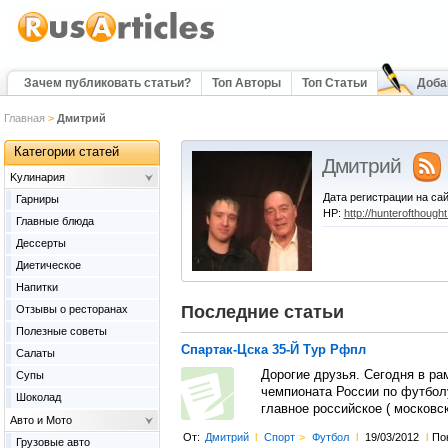
Зачем публиковать статьи?
Топ Авторы
Топ Статьи
Доба
Главная
>
Дмитрий
Категории статей
Дмитрий
Kулинария
Дата регистрации на сай
Гарниры
HP:
http://hunterofthought
Главные блюда
Дессерты
Диетическое
Напитки
Последние статьи
Отзывы о ресторанах
Полезные советы
Спартак-Цска 35-Й Тур Рфпл
Салаты
Дорогие друзья. Сегодня в ра
Супы
чемпионата России по футбол
Шоколад
главное российское ( москов
Авто и Мото
От:
Дмитрий
l
Спорт
>
Футбол
l
19/03/2012
l
По
Грузовые авто