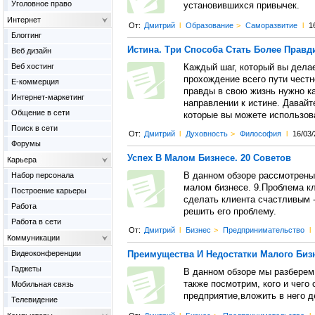
Уголовное право
установившихся привычек.
Интернет
От:
Дмитрий
l
Образование
>
Саморазвитие
l
1
Блоггинг
Истина. Три Способа Стать Более Прав
Веб дизайн
Веб хостинг
Каждый шаг, который вы делае
прохождение всего пути честн
Е-коммерция
правды в свою жизнь нужно к
Интернет-маркетинг
направлении к истине. Давайт
Общение в сети
которые вы можете использова
Поиск в сети
От:
Дмитрий
l
Духовность
>
Философия
l
16/03/
Форумы
Успех В Малом Бизнесе. 20 Советов
Карьера
Набор персонала
В данном обзоре рассмотрены
малом бизнесе. 9.Проблема к
Построение карьеры
сделать клиента счастливым 
Работа
решить его проблему.
Работа в сети
От:
Дмитрий
l
Бизнес
>
Предпринимательство
l
Коммуникации
Видеоконференции
Преимущества И Недостатки Малого Биз
Гаджеты
В данном обзоре мы разберем
также посмотрим, кого и чего
Мобильная связь
предприятие,вложить в него д
Телевидение