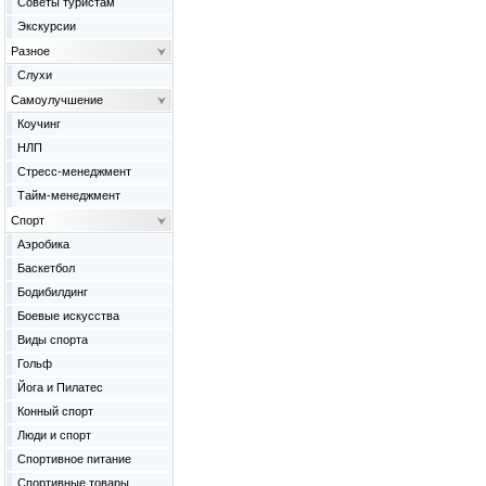
Советы туристам
Экскурсии
Разное
Слухи
Самоулучшение
Коучинг
НЛП
Стресс-менеджмент
Тайм-менеджмент
Спорт
Аэробика
Баскетбол
Бодибилдинг
Боевые искусства
Виды спорта
Гольф
Йога и Пилатес
Конный спорт
Люди и спорт
Спортивное питание
Спортивные товары