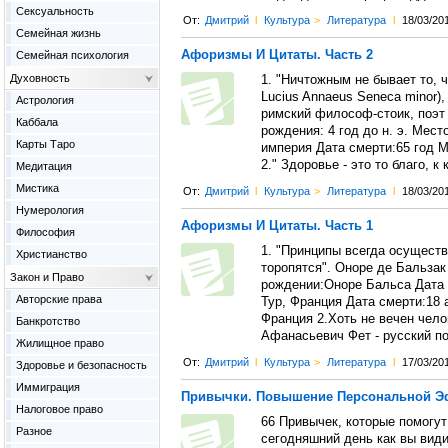
Сексуальность
От:
Дмитрий
l
Культура
>
Литература
l
18/03/20
Семейная жизнь
Афоризмы И Цитаты. Часть 2
Семейная психология
Духовность
1. "Ничтожным не бывает то, ч
Lucius Annaeus Seneca minor)
Астрология
римский философ-стоик, поэт 
Каббала
рождения: 4 год до н. э. Мес
Карты Таро
империя Дата смерти:65 год 
2." Здоровье - это то благо, 
Медитация
Мистика
От:
Дмитрий
l
Культура
>
Литература
l
18/03/20
Нумерология
Афоризмы И Цитаты. Часть 1
Философия
1. "Принципы всегда осущест
Христианство
торопятся". Оноре де Бальзак
Закон и Право
рождении:Оноре Бальса Дата 
Авторские права
Тур, Франция Дата смерти:18 
Франция 2.Хоть не вечен чело
Банкротство
Афанасьевич Фет - русский по
Жилищное право
От:
Дмитрий
l
Культура
>
Литература
l
17/03/20
Здоровье и безопасность
Иммиграция
Привычки. Повышение Персональной Э
Налоговое право
66 Привычек, которые помогу
Разное
сегодняшний день как вы види