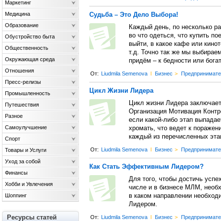
Маркетинг
Медицина
Судьба – Это Дело Выбора!
Образование
Каждый день, по несколько р
во что одеться, что купить по
Обустройство быта
выйти, в какое кафе или кинот
Общественность
т.д. Точно так же мы выбирае
Окружающая среда
придём – к бедности или бога
Отношения
От:
Liudmila Semenova
l
Бизнес
>
Предпринимате
Пресс-релизы
Цикл Жизни Лидера
Промышленность
Цикл жизни Лидера заключает
Путешествия
Организация Мотивация Контро
Разное
если какой-либо этап выпадае
Самоулучшение
хромать, что ведет к поражен
каждый из перечисленных эта
Спорт
От:
Liudmila Semenova
l
Бизнес
>
Предпринимате
Товары и Услуги
Уход за собой
Как Стать Эффективным Лидером?
Финансы
Для того, чтобы достичь успе
Хобби и Увлечения
числе и в бизнесе МЛМ, необ
Шоппинг
в каком направлении необход
Лидером.
Ресурсы статей
От:
Liudmila Semenova
l
Бизнес
>
Предпринимате