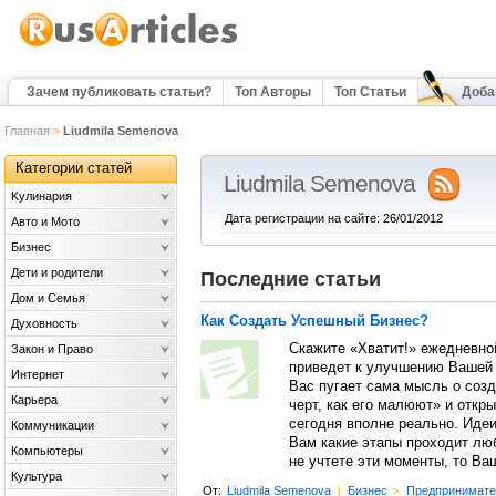
Зачем публиковать статьи?
Топ Авторы
Топ Статьи
Доба
Главная
>
Liudmila Semenova
Категории статей
Liudmila Semenova
Kулинария
Дата регистрации на сайте: 26/01/2012
Авто и Мото
Бизнес
Дети и родители
Последние статьи
Дом и Семья
Как Создать Успешный Бизнес?
Духовность
Скажите «Хватит!» ежедневной
Закон и Право
приведет к улучшению Вашей ж
Интернет
Вас пугает сама мысль о созд
Карьера
черт, как его малюют» и откр
сегодня вполне реально. Идеи
Коммуникации
Вам какие этапы проходит люб
Компьютеры
не учтете эти моменты, то Ва
Культура
От:
Liudmila Semenova
l
Бизнес
>
Предпринимате