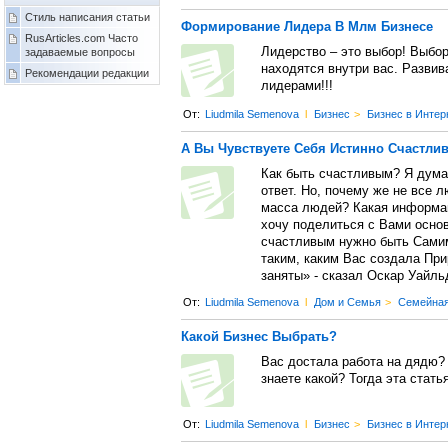
Стиль написания статьи
Формирование Лидера В Млм Бизнесе
RusArticles.com Часто
Лидерство – это выбор! Выбор
задаваемые вопросы
находятся внутри вас. Развив
Рекомендации редакции
лидерами!!!
От:
Liudmila Semenova
l
Бизнес
>
Бизнес в Интер
А Вы Чувствуете Себя Истинно Счастли
Как быть счастливым? Я думаю
ответ. Но, почему же не все 
масса людей? Какая информац
хочу поделиться с Вами осно
счастливым нужно быть Самим
таким, каким Вас создала При
заняты» - сказал Оскар Уайльд
От:
Liudmila Semenova
l
Дом и Семья
>
Семейная
Какой Бизнес Выбрать?
Вас достала работа на дядю? 
знаете какой? Тогда эта стать
От:
Liudmila Semenova
l
Бизнес
>
Бизнес в Интер