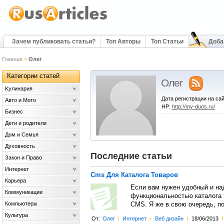
Зачем публиковать статьи?
Топ Авторы
Топ Статьи
Доба
Главная
>
Олег
Категории статей
Олег
Kулинария
Дата регистрации на сай
Авто и Мото
HP:
http://my-duos.ru/
Бизнес
Дети и родители
Дом и Семья
Духовность
Последние статьи
Закон и Право
Интернет
Cms Для Каталога Товаров
Карьера
Если вам нужен удобный и на
Коммуникации
функциональностью каталога 
Компьютеры
CMS. Я же в свою очередь, по
Культура
От:
Олег
l
Интернет
>
Веб дизайн
l
18/06/2013
l