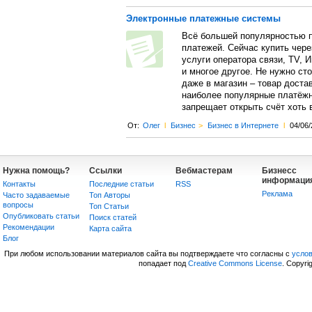
Электронные платежные системы
Всё большей популярностью п
платежей. Сейчас купить чере
услуги оператора связи, TV, 
и многое другое. Не нужно ст
даже в магазин – товар достав
наиболее популярные платёжн
запрещает открыть счёт хоть в
От:
Олег
l
Бизнес
>
Бизнес в Интернете
l
04/06/
Нужна помощь?
Ссылки
Вебмастерам
Бизнесс
информаци
Контакты
Последние статьи
RSS
Реклама
Часто задаваемые
Топ Авторы
вопросы
Топ Статьи
Опубликовать статьи
Поиск статей
Рекомендации
Карта сайта
Блог
При любом использовании материалов сайта вы подтверждаете что согласны с
усло
попадает под
Creative Commons License
. Copyri