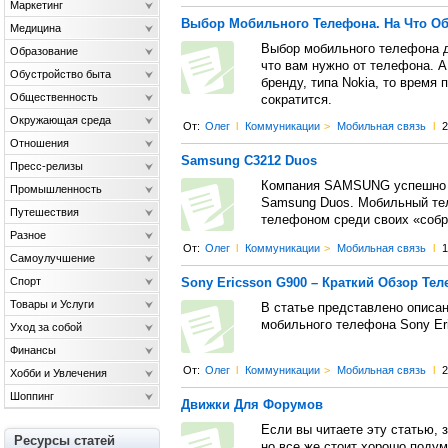
Маркетинг
Выбор Мобильного Телефона. На Что О
Медицина
Выбор мобильного телефона де
Образование
что вам нужно от телефона. А
Обустройство быта
бренду, типа Nokia, то время
Общественность
сократится.
Окружающая среда
От:
Олег
l
Коммуникации
>
Мобильная связь
l
2
Отношения
Samsung C3212 Duos
Пресс-релизы
Компания SAMSUNG успешно 
Промышленность
Samsung Duos. Мобильный те
Путешествия
телефоном среди своих «собр
Разное
От:
Олег
l
Коммуникации
>
Мобильная связь
l
1
Самоулучшение
Спорт
Sony Ericsson G900 – Краткий Обзор Те
Товары и Услуги
В статье представлено описан
мобильного телефона Sony Er
Уход за собой
Финансы
От:
Олег
l
Коммуникации
>
Мобильная связь
l
2
Хобби и Увлечения
Шоппинг
Движки Для Форумов
Если вы читаете эту статью,
Ресурсы статей
но все же стоит хорошо подум