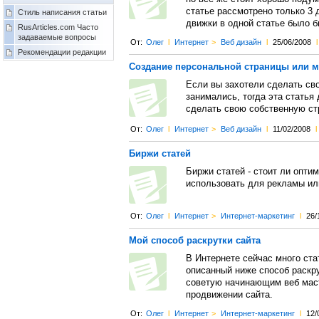
статье рассмотрено только 3 
Стиль написания статьи
движки в одной статье было б
RusArticles.com Часто
задаваемые вопросы
От:
Олег
l
Интернет
>
Веб дизайн
l
25/06/2008
l
Рекомендации редакции
Создание персональной страницы или м
Если вы захотели сделать сво
занимались, тогда эта статья 
сделать свою собственную ст
От:
Олег
l
Интернет
>
Веб дизайн
l
11/02/2008
l
Биржи статей
Биржи статей - стоит ли опти
использовать для рекламы ил
От:
Олег
l
Интернет
>
Интернет-маркетинг
l
26/
Мой способ раскрутки сайта
В Интернете сейчас много ста
описанный ниже способ раскру
советую начинающим веб маст
продвижении сайта.
От:
Олег
l
Интернет
>
Интернет-маркетинг
l
12/