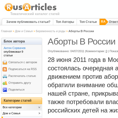
Тематический каталог статей
RA
Зачем публиковать статьи?
Топ Авторы
Топ Статьи
Отве
Главная
>
Дом и Семья
>
Беременность и роды
>
Аборты В России
Аборты В России
Блок автора
Антон Сорвачев
Опубликованно: 04/07/2011 |Комментарии:
0
| Показы
опубликовал 9
статьи
28 июня 2011 года в Мо
Связаться с автором
состоялась очередная 
Подписаться на RSS
движением против абор
Распечатать статью
Отправить другу
обратили внимание общ
Поделиться
нашей стране, прикрыв
также потребовали влас
Категории статей
Все категории
российских детей на жи
Дом и Семья