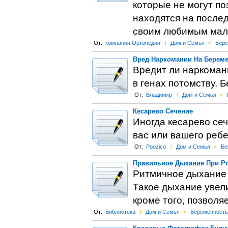
которые не могут по
находятся на после
своим любимым ма
От:
компания Ортопедия
l
Дом и Семья
>
Бере
Вред Наркомании На Берем
Вредит ли наркоман
в генах потомству. 
От:
Владиимр
l
Дом и Семья
>
Кесарево Сечение
Иногда кесарево се
вас или вашего ребе
От:
Poozico
l
Дом и Семья
>
Бе
Правильное Дыхание При Ро
Ритмичное дыхание 
Такое дыхание увели
кроме того, позвол
От:
Библиотека
l
Дом и Семья
>
Беременность