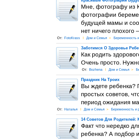
Красивые Фотографии Буду
Мне, фотографу из 
фотографии беремен
будущей мамы и соор
нет ничего плохого 
От:
FotoKrass
l
Дом и Семья
>
Беременность 
Заботимся О Здоровье Ребе
Как родить здорово
Очень просто. Нужно
От:
Bozhena
l
Дом и Семья
>
Б
Праздник На Троих
Вы ждете ребенка? 
простых советов, чт
период ожидания м
От:
Наталья
l
Дом и Семья
>
Беременность и 
14 Советов Для Родителей: 
Факт что нередко дл
ребенка? А подбор 