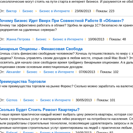
сихологические могут стоять на пути старта в интернет бизнесе. И разумеется не обо
От:
Виктор
l
Бизнес
>
Бизнес в Интернете
l
23/06/2013
l
Показы: 223
Почему Бизнес Идет Вверх При Совместной Работе В «Облаке»?
Почему так эффективно работать в облаке? Удобна ли аренда 1С? Безопасно ли хран
предприятия на удаленных серверах?
От:
Жанна Петрова
l
Бизнес
>
Бизнес в Интернете
l
10/06/2013
l
Показы: 48
Бинарные Опционы - Финансовая Свобода
Хочешь стать финансово свободным человеком? Хочешь путешевствовать по миру с зо
Кардена? Хочешь управлять своим доходом в любом месте, открыв свой Mac Book? Это 
посвятить для начало свое свободное время трейдингу бинарными опционами. А в да
опционами своим основным инвестиционным доходом.
От:
Alexander
l
Бизнес
>
Бизнес в Интернете
l
07/06/2013
l
Показы: 102
Преимущества Торговли
В чем преимущества торговли на рынке Форекс? Сколько можно заработать на валютно
От:
Gizmos
l
Бизнес
>
Бизнес в Интернете
l
30/05/2013
l
Показы: 101
Сколько Будет Стоить Ремонт Квартиры?
В наше время практически каждый может выбрать цену ремонта квартиры, которая со
Рынок строительных услуг и материалов гибко реагирует на потребности населения. С
были разработаны строительные технологии, позволяющие удовлетворить запросы и л
ценовые категории строительных услуг ориентированы на людей с практически любым 
От:
Rafayel
l
Бизнес
>
Бизнес в Интернете
l
24/05/2013
l
Показы: 92