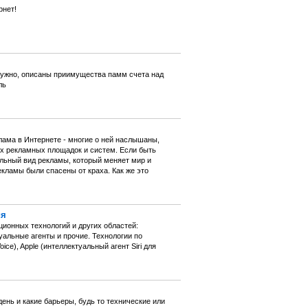
рнет!
 нужно, описаны приимущества памм счета над
ль
лама в Интернете - многие о ней наслышаны,
ых рекламных площадок и систем. Если быть
альный вид рекламы, который меняет мир и
ламы были спасены от краха. Как же это
ия
ионных технологий и других областей:
уальные агенты и прочие. Технологии по
ce), Apple (интеллектуальный агент Siri для
ень и какие барьеры, будь то технические или