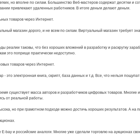
егких, но вполне по силам. Большинство Веб-мастеров содержат десятки и со
ании привлекают удаленных работников. В итоге деньги делают деньги.
ных товаров через Интернет.
льный магазин дорого, и не всем по силам. Виртуальный магазин требует зн
оды реалии таковы, что без хороших вложений в разработку и раскрутку зара
кам это поприще практически недоступно.
вых товаров через Интернет.
 - это электронная книга, скрипт, база данных и т.д. Все, что нельзя пощупат
ремя существует масса авторов и разработчиков цифровых товаров. Многие из
ись от реальной работы.
ысока, но при грамотном подходе можно достичь хороших результатов. А на п
кционах.
у E-bay и российские аналоги. Многие уже сделали торговлю на аукционах св