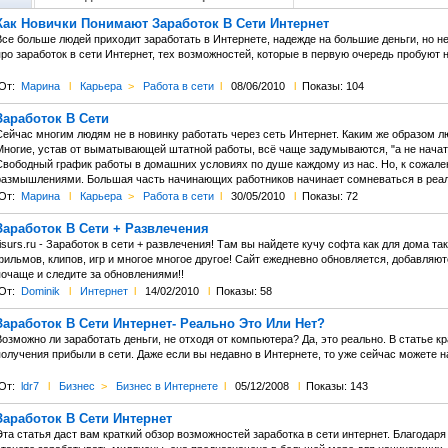
Как Новички Понимают Заработок В Сети Интернет
Все больше людей приходит заработать в Интернете, надежде на большие деньги, но не
ро заработок в сети Интернет, тех возможностей, которые в первую очередь пробуют 
От:
Марина
l
Карьера
>
Работа в сети
l
08/06/2010
l
Показы: 104
Заработок В Сети
Сейчас многим людям не в новинку работать через сеть Интернет. Каким же образом 
Многие, устав от выматывающей штатной работы, всё чаще задумываются, "а не начат
Свободный график работы в домашних условиях по душе каждому из нас. Но, к сожален
размышлениями. Большая часть начинающих работников начинает сомневаться в реаль
От:
Марина
l
Карьера
>
Работа в сети
l
30/05/2010
l
Показы: 72
Заработок В Сети + Развлечения
isurs.ru - Заработок в сети + развлечения! Там вы найдете кучу софта как для дома та
ильмов, клипов, игр и многое многое другое! Сайт ежедневно обновляется, добавляют
почаще и следите за обновлениями!!
От:
Dominik
l
Интернет
l
14/02/2010
l
Показы: 58
Заработок В Сети Интернет- Реально Это Или Нет?
Возможно ли заработать деньги, не отходя от компьютера? Да, это реально. В статье 
получения прибыли в сети. Даже если вы недавно в Интернете, то уже сейчас можете н
От:
ldr7
l
Бизнес
>
Бизнес в Интернете
l
05/12/2008
l
Показы: 143
Заработок В Сети Интернет
та статья даст вам краткий обзор возможностей заработка в сети интернет. Благодаря