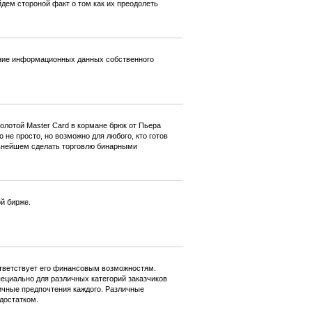
йдем стороной факт о том как их преодолеть
ение информационных данных собственного
лотой Master Card в кормане брюк от Пьера
не просто, но возможно для любого, кто готов
льнейшем сделать торговлю бинарными
й бирже.
ответствует его финансовым возможностям.
пециально для различных категорий заказчиков
ичные предпочтения каждого. Различные
достатком.