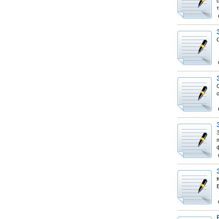
т
С
З
К
В