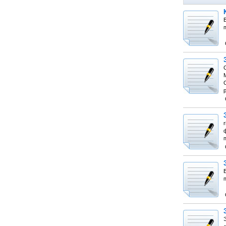
п
r
ф
Э