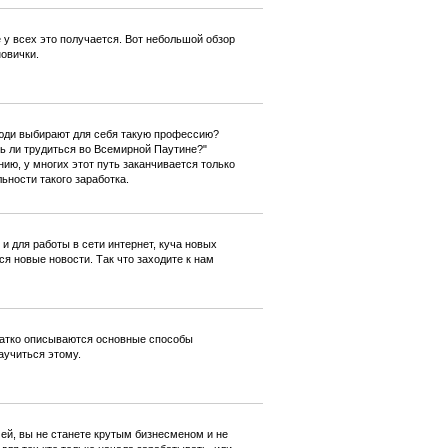
 у всех это получается. Вот небольшой обзор
новички.
люди выбирают для себя такую профессию?
ь ли трудиться во Всемирной Паутине?"
ию, у многих этот путь заканчивается только
ности такого заработка.
к и для работы в сети интернет, куча новых
ся новые новости. Так что заходите к нам
кратко описываются основные способы
аучиться этому.
 ей, вы не станете крутым бизнесменом и не