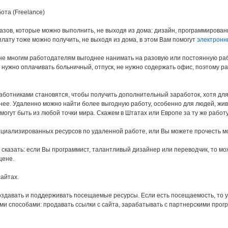
ота (Freelance)
казов, которые можно выполнить, не выходя из дома: дизайн, программирова
плату тоже можно получить, не выходя из дома, в этом Вам помогут
электронн
не многим работодателям выгоднее нанимать на разовую или постоянную ра
 нужно оплачивать больничный, отпуск, не нужно содержать офис, поэтому 
ботниками становятся, чтобы получить дополнительный заработок, хотя для
нее. Удаленно можно найти более выгодную работу, особенно для людей, жив
огут быть из любой точки мира. Скажем в Штатах или Европе за ту же работу
ециализированных ресурсов по удаленной работе, или Вы можете прочесть 
у сказать: если Вы программист, талантливый дизайнер или переводчик, то м
цене.
айтах.
оздавать и поддерживать посещаемые ресурсы. Если есть посещаемость, то 
и способами: продавать ссылки с сайта, зарабатывать с партнерскими прог