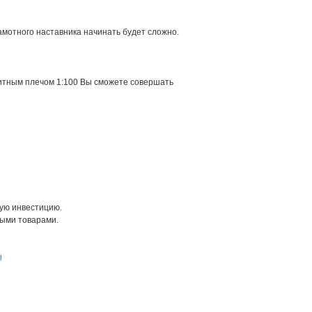
амотного наставника начинать будет сложно.
дитным плечом 1:100 Вы сможете совершать
ную инвестицию.
выми товарами.
l