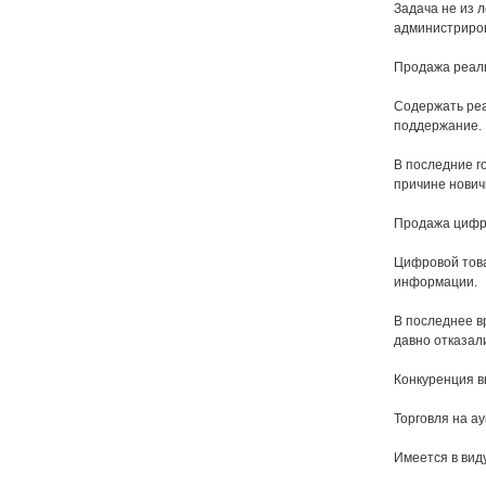
Задача не из л
администриров
Продажа реаль
Содержать реа
поддержание.
В последние г
причине нович
Продажа цифро
Цифровой товар
информации.
В последнее в
давно отказал
Конкуренция в
Торговля на ау
Имеется в вид