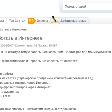
RA
оры
Топ Статьи
Ответы
Добавить статью
ботать в Интернете
ботать в Интернете
30/01/2007 |Комментарии:
0
| Показы: 18,097
|
ья на избитую тему с банальным названием. На этот раз под моим субъектив
ь фантастические и нереальные способы то остается:
я работа
 на сайтах (партнерские программы, контекстная реклама и т.д.)
реальных товаров через Интернет
цифровых товаров через Интернет
 на аукционах
 FOREX
реальные способы. Рассмотрим каждый в отдельности.