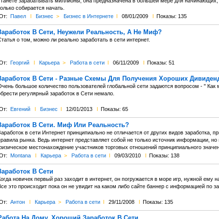
станете зарабатывать миллионы, она предназначена в большей мере для начинающих, д
олько собирается начать.
От:
Павел
l
Бизнес
>
Бизнес в Интернете
l
08/01/2009
l
Показы: 135
Заработок В Сети, Неужели Реальность, А Не Миф?
татья о том, можно ли реально заработать в сети интернет.
От:
Георгий
l
Карьера
>
Работа в сети
l
06/11/2009
l
Показы: 51
Заработок В Сети - Разные Схемы Для Получения Хороших Дивиден
Очень большое количество пользователей глобальной сети задаются вопросом - " Как 
обрести регулярный заработок в Сети немало.
От:
Евгений
l
Бизнес
l
12/01/2013
l
Показы: 65
Заработок В Сети. Миф Или Реальность?
аработок в сети Интернет принципиально не отличается от других видов заработка, п
правила рынка. Ведь интернет представляет собой не только источник информации, но 
физическое местонахождение участников торговых отношений принципиального значени
От:
Montana
l
Карьера
>
Работа в сети
l
09/03/2010
l
Показы: 138
Заработок В Сети
огда новичек первый раз заходит в интернет, он погружается в море игр, нужной ему
се это происходит пока он не увидит на каком либо сайте баннер с информацией по за
От:
Антон
l
Карьера
>
Работа в сети
l
29/11/2008
l
Показы: 135
Работа На Дому. Хороший Заработок В Сети