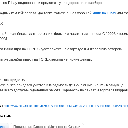
ь на E-bay подешевле, и продавать у нас дороже или наоборот.
водных камней: оплата, доставка, таможня. Без хорошей
книги по E-bay
или гр
EX
нлайновая биржа, для торговли с большим кредитным плечом. С 1000$ и кре
000$.
ла Ваша игра на FOREX будет похожа на азартную и интересную лотерею.
 же зарабатывают на FOREX весьма неплохие деньги.
е-таки придется.
ожно, что придется учиться и вкладывать деньги в обучение, как в самую цен
лее всего доступны удаленная работа, заработок на сайтах и торговля цифро
и:
http://www.rusarticles.com/biznes-v-internete-statya/kak-zarabotat-v-internete-98359.htm
татью
еме
Последние Бизнес в Интернете Статьи