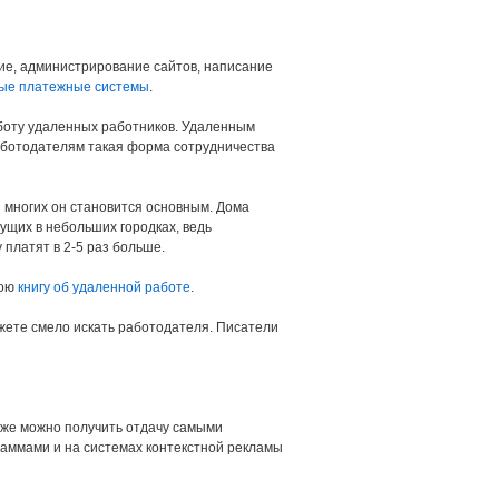
ние, администрирование сайтов, написание
ые платежные системы
.
боту удаленных работников. Удаленным
работодателям такая форма сотрудничества
 многих он становится основным. Дома
ущих в небольших городках, ведь
 платят в 2-5 раз больше.
мою
книгу об удаленной работе
.
ожете смело искать работодателя. Писатели
уже можно получить отдачу самыми
раммами и на системах контекстной рекламы