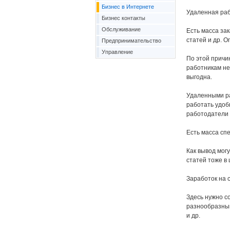
Бизнес в Интернете
Удаленная раб
Бизнес контакты
Обслуживание
Есть масса за
статей и др. О
Предпринимательство
Управление
По этой причи
работникам не
выгодна.
Удаленными ра
работать удоб
работодатели м
Есть масса сп
Как вывод мог
статей тоже в 
Заработок на с
Здесь нужно с
разнообразным
и др.