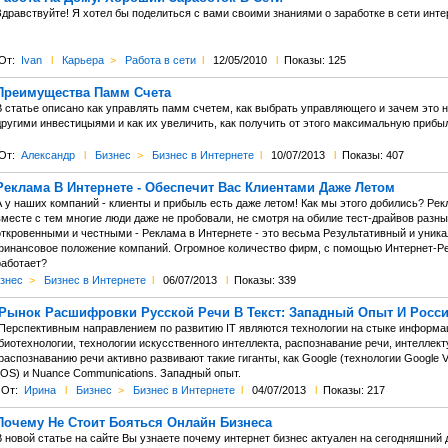
дравствуйте! Я хотел бы поделиться с вами своими знаниями о заработке в сети инте
От:
Ivan
l
Карьера
>
Работа в сети
l
12/05/2010
l
Показы: 125
Преимущества Памм Счета
В статье описано как управлять памм счетем, как выбрать управляющего и зачем это
другими инвестицыями и как их увеличить, как получить от этого максимальную прибы
От:
Александр
l
Бизнес
>
Бизнес в Интернете
l
10/07/2013
l
Показы: 407
Реклама В Интернете - Обеспечит Вас Клиентами Даже Летом
А у наших компаний - клиенты и прибыль есть даже летом! Как мы этого добились? Рек
вместе с тем многие люди даже не пробовали, не смотря на обилие тест-драйвов разн
откровенными и честными - Реклама в Интернете - это весьма Результативный и уник
финансовое положение компаний. Огромное количество фирм, с помощью Интернет-Рек
работает?
знес
>
Бизнес в Интернете
l
06/07/2013
l
Показы: 339
Рынок Расшифровки Русской Речи В Текст: Западный Опыт И Росс
Перспективным направлением по развитию IT являются технологии на стыке информац
биотехнологии, технологии искусственного интеллекта, распознавание речи, интеллект
распознаванию речи активно развивают такие гиганты, как Google (технологии Google Voi
iOS) и Nuance Communications. Западный опыт.
От:
Ирина
l
Бизнес
>
Бизнес в Интернете
l
04/07/2013
l
Показы: 217
Почему Не Стоит Бояться Онлайн Бизнеса
 новой статье на сайте Вы узнаете почему интернет бизнес актуален на сегодняшний д