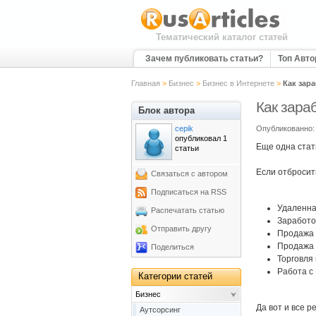
Тематический каталог статей
Зачем публиковать статьи?
Топ Авт
Главная
>
Бизнес
>
Бизнес в Интернете
>
Как зара
Как зара
Блок автора
cepik
Опубликованно: 
опубликовал 1
Еще одна стат
статьи
Если отбросит
Связаться с автором
Подписаться на RSS
Удаленна
Распечатать статью
Заработок
Отправить другу
Продажа 
Продажа 
Поделиться
Торговля
Работа с
Категории статей
Бизнес
Да вот и все 
Аутсорсинг