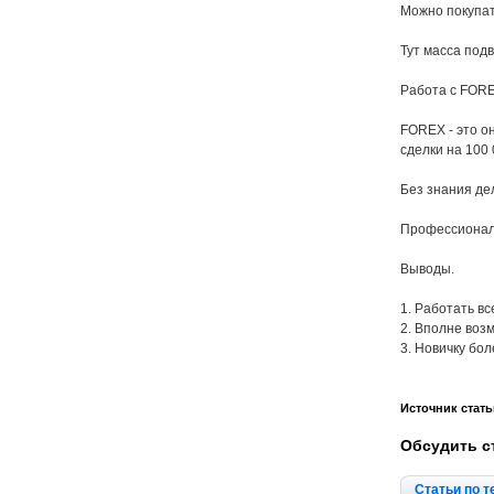
Можно покупат
Тут масса под
Работа с FOR
FOREX - это о
сделки на 100 
Без знания де
Профессионалы
Выводы.
1. Работать вс
2. Вполне возм
3. Новичку бо
Источник стать
Обсудить с
Статьи по т