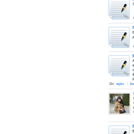
З
От:
lapko
l
Би
В