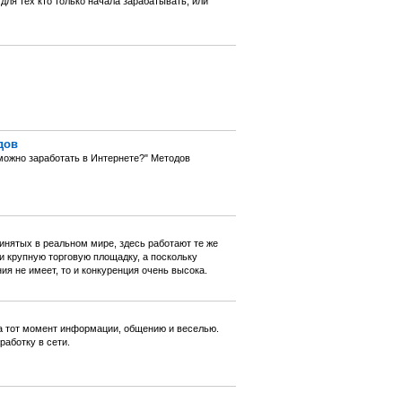
ля тех кто только начала зарабатывать, или
дов
можно заработать в Интернете?" Методов
ринятых в реальном мире, здесь работают те же
и крупную торговую площадку, а поскольку
я не имеет, то и конкуренция очень высока.
 на тот момент информации, общению и веселью.
работку в сети.