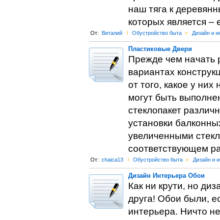
наш тяга к деревян
которых является – 
От:
Виталий
l
Обустройство быта
>
Дизайн и и
Пластиковые Двери
Прежде чем начать р
вариантах конструкц
от того, какое у ни
могут быть выполне
стеклопакет различн
установки балконных
увеличенными стекл
соответствующем ра
От:
chaica13
l
Обустройство быта
>
Дизайн и 
Дизайн Интерьера Обои
Как ни крути, но ди
друга! Обои были, 
интерьера. Ничто н