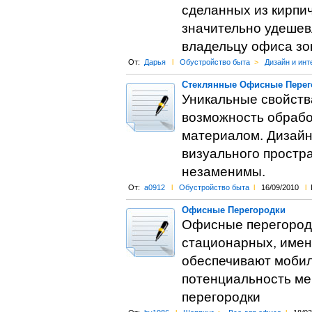
сделанных из кирпи
значительно удешев
владельцу офиса зо
От:
Дарья
l
Обустройство быта
>
Дизайн и инт
Стеклянные Офисные Перег
Уникальные свойства
возможность обрабо
материалом. Дизай
визуального простра
незаменимы.
От:
a0912
l
Обустройство быта
l
16/09/2010
l
Офисные Перегородки
Офисные перегородк
стационарных, имен
обеспечивают мобил
потенциальность ме
перегородки