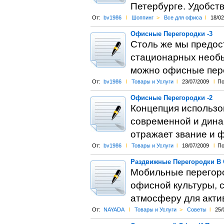
Петербурге. Удобст
От:
bv1986
l
Шоппинг
>
Все для офиса
l
18/02
Офисные Перегородки -3
Столь же мы предос
стационарных необы
можно офисные пер
От:
bv1986
l
Товары и Услуги
l
23/07/2009
l
По
Офисные Перегородки -2
Концепция использо
современной и дина
отражает звание и 
От:
bv1986
l
Товары и Услуги
l
18/07/2009
l
По
Раздвижные Перегородки В
Мобильные перегоро
офисной культуры, 
атмосферу для актив
От:
NAYADA
l
Товары и Услуги
>
Советы
l
25/