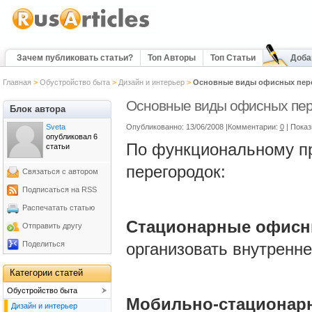
Зачем публиковать статьи?
Топ Авторы
Топ Статьи
Доба
Главная
>
Обустройство быта
>
Дизайн и интерьер
>
Основные виды офисных пер
Основные виды офисных пер
Блок автора
Sveta
Опубликованно: 13/06/2008 |Комментарии:
0
| Показ
опубликовал 6
По функциональному п
статьи
перегородок:
Связаться с автором
Подписаться на RSS
Распечатать статью
Стационарные офисн
Отправить другу
Поделиться
организовать внутренне
Категории статей
Обустройство быта
Мобильно-стационар
Дизайн и интерьер