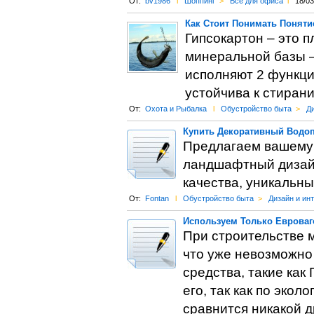
От:
bv1986
l
Шоппинг
>
Все для офиса
l
18/03
Как Стоит Понимать Поняти
Гипсокартон – это п
минеральной базы – 
исполняют 2 функци
устойчива к стирани
От:
Охота и Рыбалка
l
Обустройство быта
>
Ди
Купить Декоративный Водо
Предлагаем вашему 
ландшафтный дизайн
качества, уникальны
От:
Fontan
l
Обустройство быта
>
Дизайн и ин
Используем Только Евроваг
При строительстве 
что уже невозможно
средства, такие как
его, так как по эко
сравнится никакой д