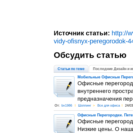
Источник статьи:
http://
vidy-ofisnyx-peregorodok-4
Обсудить статью
Статьи по теме
Последние Дизайн и и
Мобильные Офисные Перег
Офисные перегород
внутреннего простр
преднaзнaчения пер
От:
bv1986
l
Шоппинг
>
Все для офиса
l
24/03
Офисные Перегородки. Пете
Офисные перегородк
Низкие цены. О наш