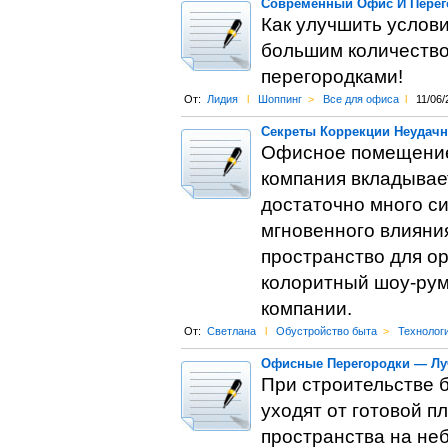
Современный Офис И Перег
Как улучшить услови
большим количество
перегородками!
От:
Лидия
l
Шоппинг
>
Все для офиса
l
11/06/
Секреты Коррекции Неудачн
Офисное помещение 
компания вкладывае
достаточно много си
мгновенного влияни
пространство для о
колоритный шоу-рум
компании.
От:
Светлана
l
Обустройство быта
>
Технолог
Офисные Перегородки — Лу
При строительстве 
уходят от готовой п
пространства на не