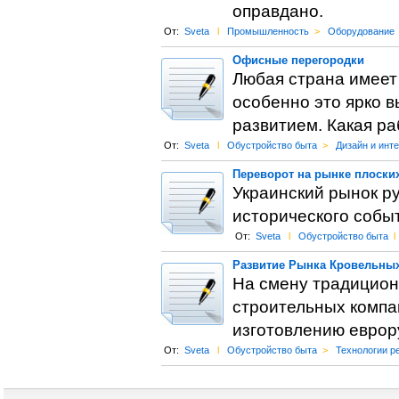
оправдано.
От:
Sveta
l
Промышленность
>
Оборудование
Офисные перегородки
Любая страна имеет
особенно это ярко 
развитием. Какая ра
От:
Sveta
l
Обустройство быта
>
Дизайн и инт
Переворот на рынке плоски
Украинский рынок р
исторического событ
От:
Sveta
l
Обустройство быта
l
Развитие Рынка Кровельных
На смену традицион
строительных компа
изготовлению еврор
От:
Sveta
l
Обустройство быта
>
Технологии р