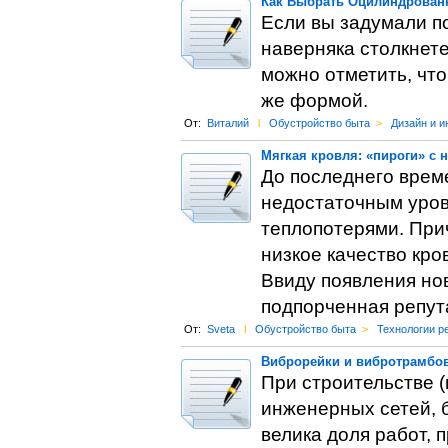
Как Выбрать Оцилиндрован
Если вы задумали п
наверняка столкнете
можно отметить, что
же формой.
От:
Виталий
l
Обустройство быта
>
Дизайн и и
Мягкая кровля: «пироги» с 
До последнего врем
недостаточным уро
теплопотерями. При
низкое качество кро
Ввиду появления но
подпорченная репута
От:
Sveta
l
Обустройство быта
>
Технологии р
Виброрейки и вибротрамбов
При строительстве (
инженерных сетей, 
велика доля работ, 