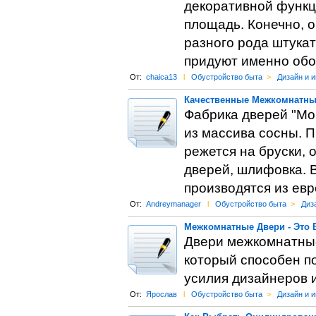
декоративной функц
площадь. Конечно, 
разного рода штука
придуют именно обо
От:
chaica13
l
Обустройство быта
>
Дизайн и 
Качественные Межкомнатны
Фабрика дверей "Mo
из массива сосны. 
режется на бруски, 
дверей, шлифовка. В
производятся из ев
От:
Andreymanager
l
Обустройство быта
>
Диз
Межкомнатные Двери - Это 
Двери межкомнатные
который способен п
усилия дизайнеров 
От:
Ярослав
l
Обустройство быта
>
Дизайн и 