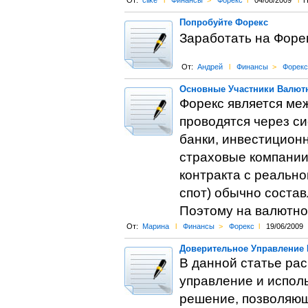
От:
clike
l
Финансы
>
Форекс
l
04/08/2009
l
П
Попробуйте Форекс
Заработать на Форек
От:
Андрей
l
Финансы
>
Форекс
Основные Участники Валют
Форекс является м
проводятся через си
банки, инвестицион
страховые компании
контракта с реально
спот) обычно состав
Поэтому на валютно
От:
Марина
l
Финансы
>
Форекс
l
19/06/2009
Доверительное Управление 
В данной статье ра
управление и исполь
решение, позволяющ