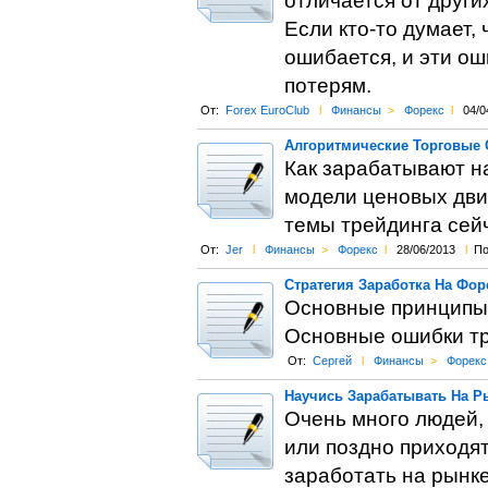
отличается от други
Если кто-то думает, 
ошибается, и эти о
потерям.
От:
Forex EuroClub
l
Финансы
>
Форекс
l
04/0
Алгоритмические Торговые 
Как зарабатывают н
модели ценовых дви
темы трейдинга сейч
От:
Jer
l
Финансы
>
Форекс
l
28/06/2013
l
По
Стратегия Заработка На Фор
Основные принципы 
Основные ошибки тр
От:
Сергей
l
Финансы
>
Форекс
Научись Зарабатывать На Р
Очень много людей,
или поздно приходят
заработать на рынк