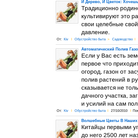
И Дерево, И Цветок: Хочешь
Традиционно родино
культивируют это ра
свои целебные свой
давление.
От:
Kiv
l
Обустройство быта
>
Садоводство
l
Автоматический Полив Газо
Если у Вас есть зе
первое что приходит
огород, газон от за
полив растений в р
сказывается не толь
дачного участка, за
и усилий на сам пол
От:
Kiv
l
Обустройство быта
l
27/10/2010
l
Пок
Волшебные Цветы В Наших 
Китайцы первыми уп
до него 2500 лет н