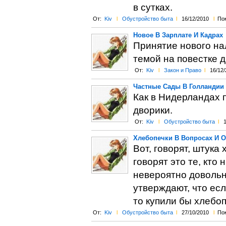
в сутках.
От:
Kiv
l
Обустройство быта
l
16/12/2010
l
Пок
Новое В Зарплате И Кадрах
Принятие нового на
темой на повестке д
От:
Kiv
l
Закон и Право
l
16/12/
Частные Сады В Голландии
Как в Нидерландах 
дворики.
От:
Kiv
l
Обустройство быта
l
1
Хлебопечки В Вопросах И О
Вот, говорят, штука
говорят это те, кто 
невероятно довольны
утверждают, что есл
то купили бы хлебоп
От:
Kiv
l
Обустройство быта
l
27/10/2010
l
Пок