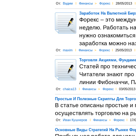
От:
Вадим
l
Финансы
>
Форекс
l
28/05/2013
l
Заработок На Валютной Бир
Форекс – это междун
неделю. Работать на
нужно ознакомиться 
заработка можно наз
От:
maxim
l
Финансы
>
Форекс
l
25/05/2013
l
Торговля Акциями, Фундам
Статей про техниче
Читатели знают про 
линии Фибоначчи, П
От:
chaica13
l
Финансы
>
Форекс
l
03/05/2013
Простые И Полезные Скрипты Для Торг
В статье описаны простые и
осуществлять торговлю на р
От:
Иван Кушнеров
l
Финансы
>
Форекс
l
17/
Основные Виды Стратегий На Рынке Фо