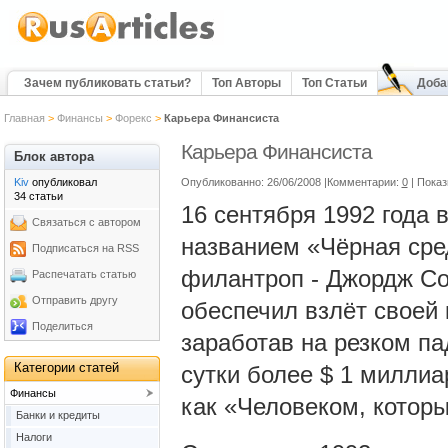
Зачем публиковать статьи?
Топ Авторы
Топ Статьи
Доба
Главная
>
Финансы
>
Форекс
>
Карьера Финансиста
Карьера Финансиста
Блок автора
Kiv
опубликовал
Опубликованно: 26/06/2008 |Комментарии:
0
| Показ
34 статьи
16 сентября 1992 года
Связаться с автором
названием «Чёрная сре
Подписаться на RSS
филантроп - Джордж Со
Распечатать статью
Отправить другу
обеспечил взлёт своей
Поделиться
заработав на резком па
Категории статей
сутки более $ 1 миллиа
Финансы
как «Человеком, котор
Банки и кредиты
Налоги