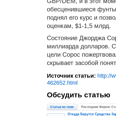
GBP/DEM, и в этот мом
обесценившиеся фунты 
поднял его курс и позв
оценкам, $1-1,5 млрд.
Состояние Джорджа Сор
миллиарда долларов. С
цели Сорос пожертвовал
скрывает засобой поня
Источник статьи:
http://
462652.html
Обсудить статью
Статьи по теме
Последние Форекс Ст
Откуда Берутся Средства З