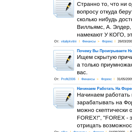
Странно то, что ни 
вопросу откуда беру
сколько нибудь дос
Вилльямс, А. Элдер,
намекают У КОГО, эт
От:
vitaliykvitni
l
Финансы
>
Форекс
l
26/03/20
Почему Вы Проигрываете На
Ищем скрытую причин
а только приумножа
вас.
От:
Profit2006
l
Финансы
>
Форекс
l
31/05/200
Начинаем Работать На Форе
Начинаем работать 
зарабатывать на Фор
можно скептически о
FOREX!", "FOREX - э
отрицать возможнос