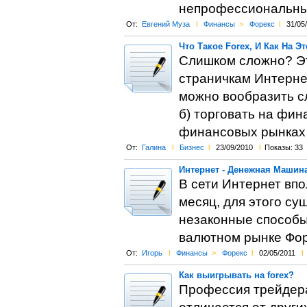
непрофессиональны
От:
Евгений Муза
l
Финансы
>
Форекс
l
31/05
Что Такое Forex, И Как На Э
Слишком сложно? Это
страничкам Интернет
можно вообразить с
б) торговать на фин
финансовых рынках 
От:
Галина
l
Бизнес
l
23/09/2010
l
Показы: 33
Интернет - Денежная Машина
В сети Интернет впо
месяц, для этого су
незаконные способы,
валютном рынке Фор
От:
Игорь
l
Финансы
>
Форекс
l
02/05/2011
l
Как выигрывать на forex?
Профессия трейдера