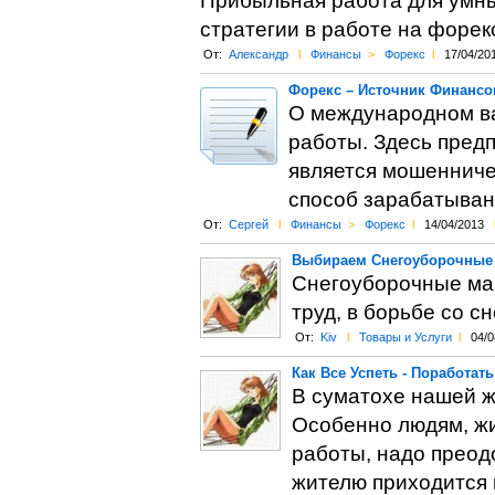
Прибыльная работа для умны
стратегии в работе на форек
От:
Александр
l
Финансы
>
Форекс
l
17/04/20
Форекс – Источник Финансо
О международном ва
работы. Здесь предп
является мошенниче
способ зарабатыван
От:
Сергей
l
Финансы
>
Форекс
l
14/04/2013
Выбираем Снегоуборочны
Снегоуборочные ма
труд, в борьбе со с
От:
Kiv
l
Товары и Услуги
l
04/0
Как Все Успеть - Поработат
В суматохе нашей жи
Особенно людям, жи
работы, надо преод
жителю приходится в