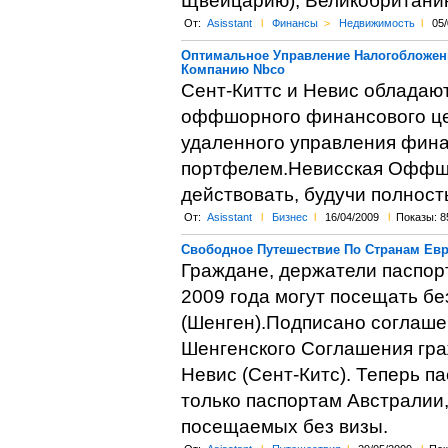
Щвейцарию), Великобританию
От:
Asisstant
l
Финансы
>
Недвижимость
l
05/
Оптимальное Управление Налогобложен
Компанию Nbco
Сент-Киттс и Невис обладаю
оффшорного финансового це
удаленного управления фин
портфелем.Невисская Оффш
действовать, будучи полност
От:
Asisstant
l
Бизнес
l
16/04/2009
l
Показы: 8
Свободное Путешествие По Странам Евр
Граждане, держатели паспорт
2009 года могут посещать бе
(Шенген).Подписано соглаше
Шенгенского Соглашения гра
Невис (Сент-Китс). Теперь па
только паспортам Австралии,
посещаемых без визы.