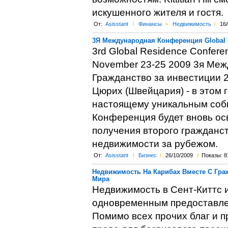
искушенного жителя и гостя.
От:
Asisstant
l
Финансы
>
Недвижимость
l
16/
3Я Международная Конференция Global 
3rd Global Residence Conferen
November 23-25 2009 3я Меж
Гражданство за инвестиции 23
Цюрих (Швейцария) - в этом г
настоящему уникальным собы
Конференция будет вновь ос
получения второго гражданст
недвижимости за рубежом.
От:
Asisstant
l
Бизнес
l
26/10/2009
l
Показы: 8
Недвижимость На Карибах Вместе С Гра
Мира
Недвижимость в Сент-Киттс 
одновременным предоставле
Помимо всех прочих благ и п