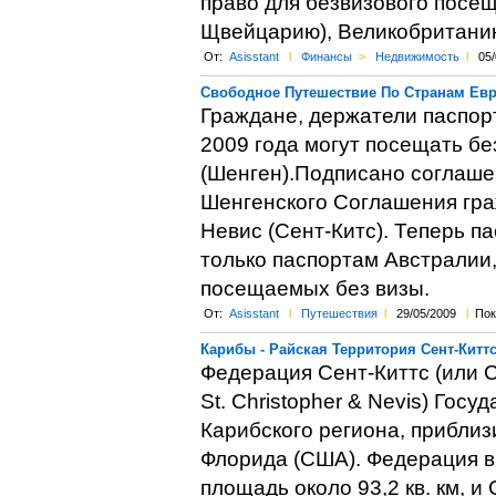
право для безвизового посещ
Щвейцарию), Великобританию
От:
Asisstant
l
Финансы
>
Недвижимость
l
05/
Свободное Путешествие По Странам Евр
Граждане, держатели паспорт
2009 года могут посещать бе
(Шенген).Подписано соглаше
Шенгенского Соглашения гра
Невис (Сент-Китс). Теперь па
только паспортам Австралии,
посещаемых без визы.
От:
Asisstant
l
Путешествия
l
29/05/2009
l
Пок
Карибы - Райская Территория Сент-Китт
Федерация Сент-Киттс (или Се
St. Christopher & Nevis) Гос
Карибского региона, приблиз
Флорида (США). Федерация в
площадь около 93,2 кв. км, и