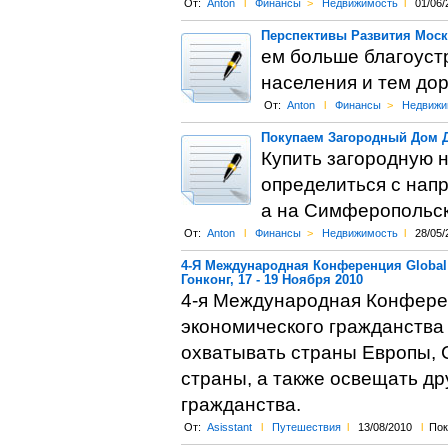
От:
Anton
l
Финансы
>
Недвижимость
l
01/06/
Перспективы Развития Мос
ем больше благоуст
населения и тем до
От:
Anton
l
Финансы
>
Недвижи
Покупаем Загородный Дом 
Купить загородную н
определиться с нап
а на Симферопольс
От:
Anton
l
Финансы
>
Недвижимость
l
28/05/
4-Я Международная Конференция Global R
Гонконг, 17 - 19 Ноября 2010
4-я Международная Конфере
экономического гражданства 
охватывать страны Европы, С
страны, а также освещать д
гражданства.
От:
Asisstant
l
Путешествия
l
13/08/2010
l
Пок