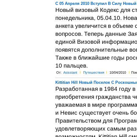
C 05 Апреля 2010 Вступил В Силу Новы
Новый визовый Кодекс для ст
понедельника, 05.04.10. Нов
анкета увеличится в объеме 
вопросов. Теперь данные Зая
единой Визовой информацион
появятся дополнительные во
Также в ближайшие годы росс
10 пальцев.
От:
Asisstant
l
Путешествия
l
10/04/2010
l
Пок
Kittitian Hill Новый Поселок С Роскош
Разработанная в 1984 году 
приобретения гражданства ч
уважаемая в мире программа 
и Невис существует очень б
Правительством для Програм
удовлетворяющих самым раз
возможностям. Kittitian Hill