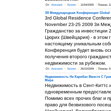
От:
Asisstant
l
Бизнес
l
11/04/2009
l
Показы: 2
3Я Международная Конференция Global 
3rd Global Residence Conferen
November 23-25 2009 3я Меж
Гражданство за инвестиции 23
Цюрих (Швейцария) - в этом г
настоящему уникальным собы
Конференция будет вновь ос
получения второго гражданст
недвижимости за рубежом.
От:
Asisstant
l
Бизнес
l
26/10/2009
l
Показы: 8
Недвижимость На Карибах Вместе С Гра
Мира
Недвижимость в Сент-Киттс 
одновременным предоставле
Помимо всех прочих благ и п
право для безвизового посещ