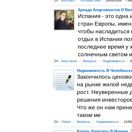
От:
Asisstant
l
Путешествия
l
29/05/2009
l
Пок
Аренда Апартаментов И Вил
Испания - это одна
стран Европы, имен
чтобы насладиться 
отдых в Испании по
последнее время у 
солнечным светом и
От:
Анастасия
l
Финансы
>
Недвижимость
l
0
Недвижимость В Челябинске
Закончилось ценово
на рынке жилой нед
рост. Неуверенные 
решения инвесторов 
Что же он нам прин
таком ме
От:
74dom
l
Финансы
>
Недвижимость
l
21/06
Купить Квартиру В Ирпене, 