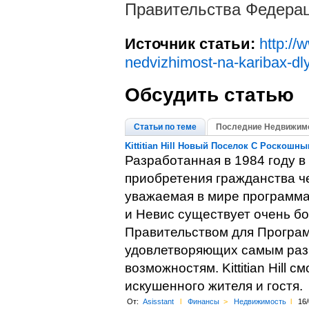
Правительства Федерац
Источник статьи:
http://
nedvizhimost-na-karibax-dl
Обсудить статью
Статьи по теме
Последние Недвижимо
Kittitian Hill Новый Поселок С Роскош
Разработанная в 1984 году 
приобретения гражданства ч
уважаемая в мире программа 
и Невис существует очень б
Правительством для Програм
удовлетворяющих самым раз
возможностям. Kittitian Hill
искушенного жителя и гостя.
От:
Asisstant
l
Финансы
>
Недвижимость
l
16/