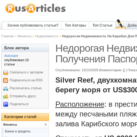
Зачем публиковать статьи?
Топ Авторы
Топ Статьи
Доба
Главная
>
Финансы
>
Недвижимость
>
Недорогая Недвижимость На Карибах Для П
Недорогая Недви
Блок автора
Получения Паспо
Asisstant
опубликовал 10
статьи
Опубликованно: 19/10/2009 |Комментарии:
0
| Показ
Связаться с автором
Silver Reef, двухком
Подписаться на RSS
берегу моря от
US
$30
Распечатать статью
Отправить другу
Расположение
: в прест
Поделиться
между песчаными пляжа
Категории статей
залива Карибского моря
Финансы
Банки и кредиты