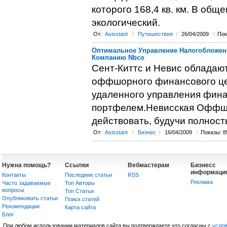
которого 168,4 кв. км. В общ
экологический.
От:
Asisstant
l
Путешествия
l
26/04/2009
l
Пок
Оптимальное Управление Налогобложен
Компанию Nbco
Сент-Киттс и Невис обладаю
оффшорного финансового це
удаленного управления фин
портфелем.Невисская Оффш
действовать, будучи полност
От:
Asisstant
l
Бизнес
l
16/04/2009
l
Показы: 8
Нужна помощь?
Ссылки
Вебмастерам
Бизнесс
информаци
Контакты
Последние статьи
RSS
Реклама
Часто задаваемые
Топ Авторы
вопросы
Топ Статьи
Опубликовать статьи
Поиск статей
Рекомендации
Карта сайта
Блог
При любом использовании материалов сайта вы подтверждаете что согласны с
усло