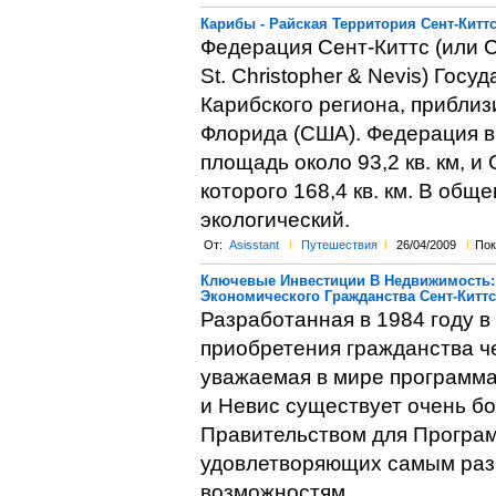
Карибы - Райская Территория Сент-Китт
Федерация Сент-Киттс (или Се
St. Christopher & Nevis) Гос
Карибского региона, приблиз
Флорида (США). Федерация в
площадь около 93,2 кв. км, и
которого 168,4 кв. км. В общ
экологический.
От:
Asisstant
l
Путешествия
l
26/04/2009
l
Пок
Ключевые Инвестиции В Недвижимость:
Экономического Гражданства Сент-Киттс
Разработанная в 1984 году 
приобретения гражданства ч
уважаемая в мире программа 
и Невис существует очень б
Правительством для Програм
удовлетворяющих самым раз
возможностям.