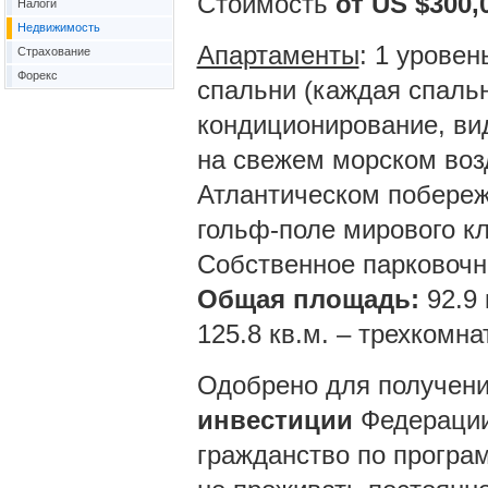
Стоимость
от US $300,
Налоги
Недвижимость
Апартаменты
: 1 уровен
Страхование
Форекс
спальни (каждая спальн
кондиционирование, вид
на свежем морском возд
Атлантическом побереж
гольф-поле мирового кл
Собственное парковочн
Общая площадь:
92.9
125.8 кв.м. – трехкомн
Одобрено для получен
инвестиции
Федерации
гражданство по програ