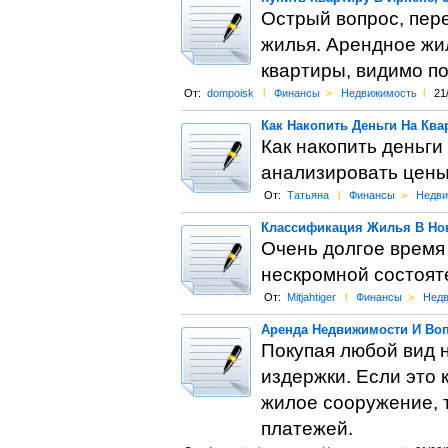
Острый вопрос, пер
жилья. Арендное жил
квартиры, видимо п
От:
dompoisk
l
Финансы
>
Недвижимость
l
21
Как Накопить Деньги На Ква
Как накопить деньги
анализировать цены,
От:
Татьяна
l
Финансы
>
Недви
Классификация Жилья В Нов
Очень долгое время 
нескромной состояте
От:
Mitjahtiger
l
Финансы
>
Недв
Аренда Недвижимости И Во
Покупая любой вид 
издержки. Если это 
жилое сооружение, т
платежей.