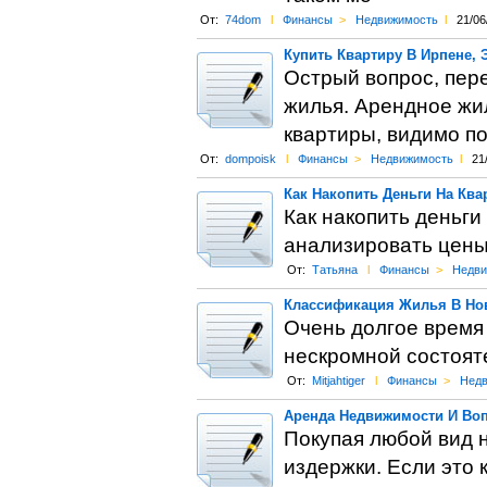
От:
74dom
l
Финансы
>
Недвижимость
l
21/06
Купить Квартиру В Ирпене, 
Острый вопрос, пер
жилья. Арендное жил
квартиры, видимо п
От:
dompoisk
l
Финансы
>
Недвижимость
l
21
Как Накопить Деньги На Ква
Как накопить деньги
анализировать цены,
От:
Татьяна
l
Финансы
>
Недви
Классификация Жилья В Нов
Очень долгое время 
нескромной состояте
От:
Mitjahtiger
l
Финансы
>
Недв
Аренда Недвижимости И Во
Покупая любой вид 
издержки. Если это 