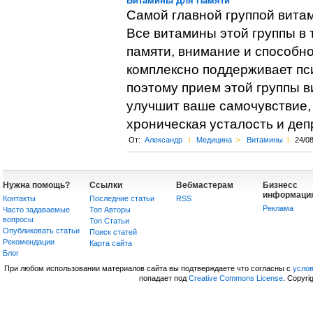
Витамины Для Памяти
Самой главной группой витам
Все витамины этой группы в 
памяти, внимание и способно
комплексно поддерживает пс
поэтому прием этой группы 
улучшит ваше самочувствие, 
хроническая усталость и деп
От:
Александр
l
Медицина
>
Витамины
l
24/0
Нужна помощь?
Ссылки
Вебмастерам
Бизнесс
информаци
Контакты
Последние статьи
RSS
Реклама
Часто задаваемые
Топ Авторы
вопросы
Топ Статьи
Опубликовать статьи
Поиск статей
Рекомендации
Карта сайта
Блог
При любом использовании материалов сайта вы подтверждаете что согласны с
усло
попадает под
Creative Commons License
. Copyri