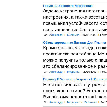
Гормоны Хорошего Настроения
Задача устранения негативн
настроения, а также восстан
повышения устойчивости к с
восстановление баланса ами
От:
Александр
l
Медицина
l
07/11/2009
l
Показ
Сбалансированное Питание Для Памяти
Кроме белков, углеводов и 
практически вся таблица Мен
можно получить только с пи
это сбалансированное и раз
От:
Александр
l
Медицина
l
22/10/2009
l
Показ
Полноту И Усталость Устранит L-Карнити
Если нет сил встать утром, а
привязано по гире? Усталост
Виной тому недостаток L-кар
От:
Александр
l
Медицина
>
Витамины
l
14/1