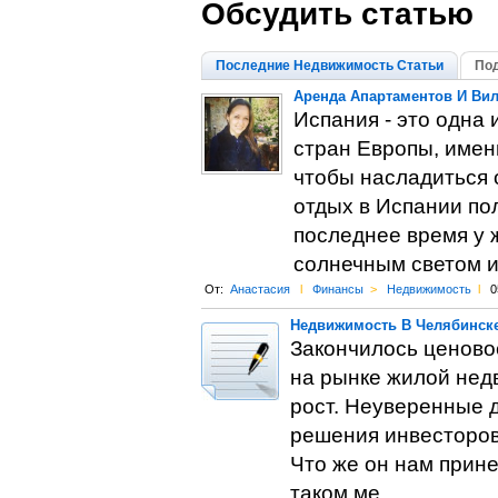
Обсудить статью
Последние Недвижимость Статьи
Под
Аренда Апартаментов И Вил
Испания - это одна
стран Европы, имен
чтобы насладиться 
отдых в Испании по
последнее время у 
солнечным светом и
От:
Анастасия
l
Финансы
>
Недвижимость
l
0
Недвижимость В Челябинске
Закончилось ценово
на рынке жилой нед
рост. Неуверенные 
решения инвесторов 
Что же он нам прин
таком ме