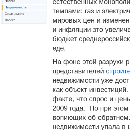
естественных монопол
Налоги
Недвижимость
темпами: газ и электри
Страхование
мировых цен и изменен
Форекс
и инфляции это увеличе
бюджет среднероссийск
еде.
На фоне этой разрухи 
представителей
строит
недвижимости уже дост
как объект инвестиций.
факте, что спрос и це
2009 года. Но при это
вопиющих об обратном.
недвижимости упала в ц