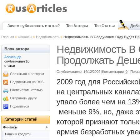
Зачем публиковать статьи?
Топ Авторы
Топ Статьи
Доба
Главная
>
Финансы
>
Недвижимость
>
Недвижимость В Следующем Году Будет Пр
Недвижимость В 
Блок автора
Продолжать Деш
Александр
опубликовал 10
статьи
Опубликованно: 14/12/2009 |Комментарии:
0
| Пока
Связаться с автором
2009 год для Российск
Подписаться на RSS
на центральных канала
Распечатать статью
Отправить другу
упало более чем на 13
Поделиться
меньше 9%, но, даже э
Категории статей
которой признают тольк
Финансы
армия безработных увел
Банки и кредиты