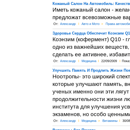
Кожаный Салон На Автомобиль: Качеств
Иметь кожаный салон - желан
предложат всевозможные вар
От:
Александр
l
Авто и Мото
>
Права автомоби
Здоровье Сердца Обеспечит Коэнзим Q1
Коэнзим (кофермент) Q10 - г
одно из важнейших веществ,
сделать ее активнее, избави
От:
Александр
l
Медицина
l
22/09/2009
l
Показ
Улучшить Память И Продлить Жизни По
Ноотропы- это широкий спек
которые улучшают память, в
ученых именно они эти лягут
продолжительности жизни лю
института для улучшения ус
экзаменов, но особо ценными
От:
Александр
l
Медицина
>
Витамины
l
30/0