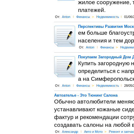
жилое сооружение, т
платежей.
От:
Anton
l
Финансы
>
Недвижимость
l
01/06/
Перспективы Развития Мос
ем больше благоуст
населения и тем до
От:
Anton
l
Финансы
>
Недвижи
Покупаем Загородный Дом 
Купить загородную н
определиться с нап
а на Симферопольс
От:
Anton
l
Финансы
>
Недвижимость
l
28/05/
Автоателье - Это Тюнинг Салона
Обычно автолюбители меняют
устанавливают кожаные сиде
фактур и рекомендации сотр
создавать салоны на любой в
От:
Александр
l
Авто и Мото
>
Ремонт и запча