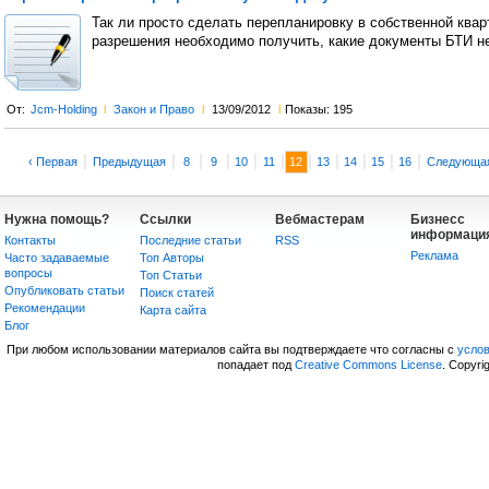
Так ли просто сделать перепланировку в собственной квар
разрешения необходимо получить, какие документы БТИ н
От:
Jcm-Holding
l
Закон и Право
l
13/09/2012
l
Показы: 195
|
|
|
|
|
|
|
|
|
|
|
‹ Первая
Предыдущая
8
9
10
11
12
13
14
15
16
Следующа
Нужна помощь?
Ссылки
Вебмастерам
Бизнесс
информаци
Контакты
Последние статьи
RSS
Реклама
Часто задаваемые
Топ Авторы
вопросы
Топ Статьи
Опубликовать статьи
Поиск статей
Рекомендации
Карта сайта
Блог
При любом использовании материалов сайта вы подтверждаете что согласны с
усло
попадает под
Creative Commons License
. Copyri