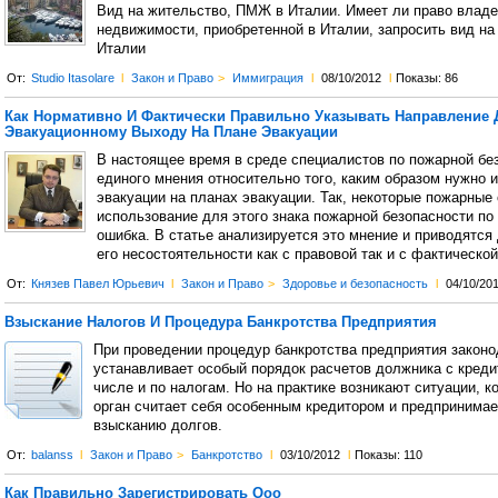
Вид на жительство, ПМЖ в Италии. Имеет ли право влад
недвижимости, приобретенной в Италии, запросить вид на
Италии
От:
Studio Itasolare
l
Закон и Право
>
Иммиграция
l
08/10/2012
l
Показы: 86
Как Нормативно И Фактически Правильно Указывать Направление 
Эвакуационному Выходу На Плане Эвакуации
В настоящее время в среде специалистов по пожарной бе
единого мнения относительно того, каким образом нужно 
эвакуации на планах эвакуации. Так, некоторые пожарные 
использование для этого знака пожарной безопасности по 
ошибка. В статье анализируется это мнение и приводятся
его несостоятельности как с правовой так и с фактической
От:
Князев Павел Юрьевич
l
Закон и Право
>
Здоровье и безопасность
l
04/10/20
Взыскание Налогов И Процедура Банкротства Предприятия
При проведении процедур банкротства предприятия законо
устанавливает особый порядок расчетов должника с креди
числе и по налогам. Но на практике возникают ситуации, к
орган считает себя особенным кредитором и предпринимае
взысканию долгов.
От:
balanss
l
Закон и Право
>
Банкротство
l
03/10/2012
l
Показы: 110
Как Правильно Зарегистрировать Ооо