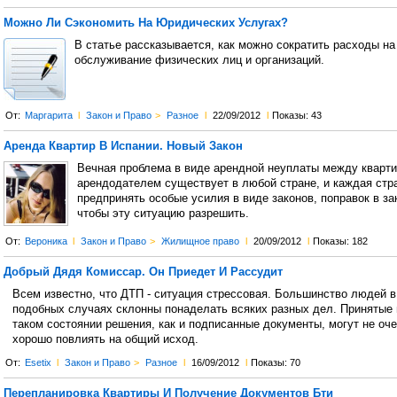
Можно Ли Сэкономить На Юридических Услугах?
В статье рассказывается, как можно сократить расходы н
обслуживание физических лиц и организаций.
От:
Маргарита
l
Закон и Право
>
Разное
l
22/09/2012
l
Показы: 43
Аренда Квартир В Испании. Новый Закон
Вечная проблема в виде арендной неуплаты между кварт
арендодателем существует в любой стране, и каждая стр
предпринять особые усилия в виде законов, поправок в за
чтобы эту ситуацию разрешить.
От:
Вероника
l
Закон и Право
>
Жилищное право
l
20/09/2012
l
Показы: 182
Добрый Дядя Комиссар. Он Приедет И Рассудит
Всем известно, что ДТП - ситуация стрессовая. Большинство людей в
подобных случаях склонны понаделать всяких разных дел. Принятые 
таком состоянии решения, как и подписанные документы, могут не оч
хорошо повлиять на общий исход.
От:
Esetix
l
Закон и Право
>
Разное
l
16/09/2012
l
Показы: 70
Перепланировка Квартиры И Получение Документов Бти