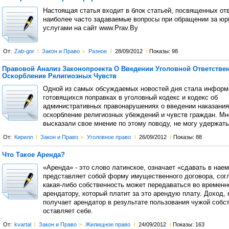
Настоящая статья входит в блок статьей, посвященных отв
наиболее часто задаваемые вопросы при обращении за ю
услугами на сайт www.Prav.By
От:
Zab-gor
l
Закон и Право
>
Разное
l
28/09/2012
l
Показы: 98
Правовой Анализ Законопроекта О Введении Уголовной Ответствен
Оскорбление Религиозных Чувств
Одной из самых обсуждаемых новостей дня стала информ
готовящихся поправках в уголовный кодекс и кодекс об
административных правонарушениях о введении наказания
оскорбление религиозных убеждений и чувств граждан. Мн
высказали свое мнение по этому поводу, не могу удержатьс
От:
Кирилл
l
Закон и Право
>
Уголовное право
l
26/09/2012
l
Показы: 88
Что Такое Аренда?
«Аренда» - это слово латинское, означает «сдавать в нае
представляет собой форму имущественного договора, сог
какая-либо собственность может передаваться во временн
арендатору, который платит за это арендую плату. Доход, 
получает арендатор в результате пользования чужой собс
оставляет себе.
От:
kvartal
l
Закон и Право
>
Жилищное право
l
24/09/2012
l
Показы: 163